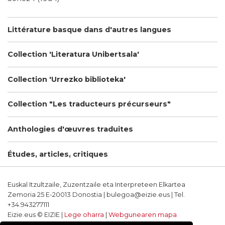
Littérature basque dans d'autres langues
Collection 'Literatura Unibertsala'
Collection 'Urrezko biblioteka'
Collection "Les traducteurs précurseurs"
Anthologies d'œuvres traduites
Études, articles, critiques
Euskal Itzultzaile, Zuzentzaile eta Interpreteen Elkartea
Zemoria 25 E-20013 Donostia | bulegoa@eizie.eus | Tel.
+34.943277111
Eizie.eus © EIZIE |
Lege oharra
|
Webgunearen mapa
Softwarea eta diseinua: CodeSyntax