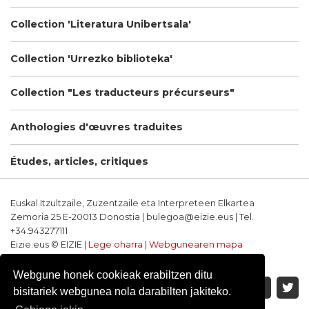
Collection 'Literatura Unibertsala'
Collection 'Urrezko biblioteka'
Collection "Les traducteurs précurseurs"
Anthologies d'œuvres traduites
Études, articles, critiques
Euskal Itzultzaile, Zuzentzaile eta Interpreteen Elkartea
Zemoria 25 E-20013 Donostia | bulegoa@eizie.eus | Tel.
+34.943277111
Eizie.eus © EIZIE |
Lege oharra
|
Webgunearen mapa
Softwarea eta diseinua: CodeSyntax
Webgune honek cookieak erabiltzen ditu
bisitariek webgunea nola darabilten jakiteko.