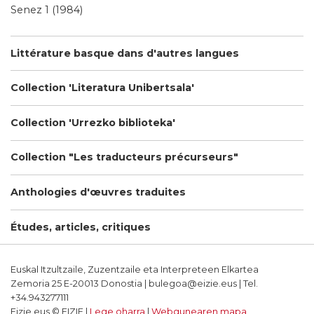
Senez 1 (1984)
Littérature basque dans d'autres langues
Collection 'Literatura Unibertsala'
Collection 'Urrezko biblioteka'
Collection "Les traducteurs précurseurs"
Anthologies d'œuvres traduites
Études, articles, critiques
Euskal Itzultzaile, Zuzentzaile eta Interpreteen Elkartea
Zemoria 25 E-20013 Donostia | bulegoa@eizie.eus | Tel.
+34.943277111
Eizie.eus © EIZIE |
Lege oharra
|
Webgunearen mapa