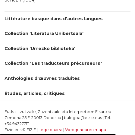
Senez 1 (1984)
Littérature basque dans d'autres langues
Collection 'Literatura Unibertsala'
Collection 'Urrezko biblioteka'
Collection "Les traducteurs précurseurs"
Anthologies d'œuvres traduites
Études, articles, critiques
Euskal Itzultzaile, Zuzentzaile eta Interpreteen Elkartea
Zemoria 25 E-20013 Donostia | bulegoa@eizie.eus | Tel.
+34.943277111
Eizie.eus © EIZIE |
Lege oharra
|
Webgunearen mapa