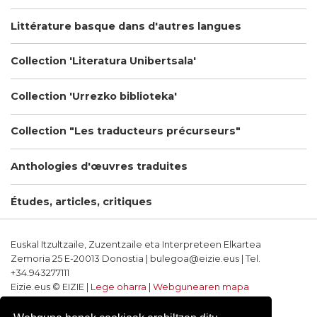
Littérature basque dans d'autres langues
Collection 'Literatura Unibertsala'
Collection 'Urrezko biblioteka'
Collection "Les traducteurs précurseurs"
Anthologies d'œuvres traduites
Études, articles, critiques
Euskal Itzultzaile, Zuzentzaile eta Interpreteen Elkartea
Zemoria 25 E-20013 Donostia | bulegoa@eizie.eus | Tel.
+34.943277111
Eizie.eus © EIZIE |
Lege oharra
|
Webgunearen mapa
Softwarea eta diseinua: CodeSyntax