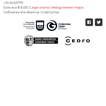
+34.943277111
Eizie.eus © EIZIE |
Lege oharra
|
Webgunearen mapa
Softwarea eta diseinua: CodeSyntax