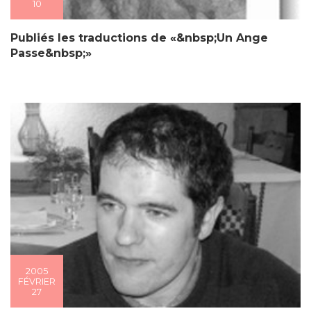
10
Publiés les traductions de «&nbsp;Un Ange
Passe&nbsp;»
2005
FÉVRIER
27