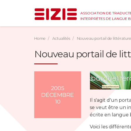
ASSOCIATION DE TRADUCT
INTERPRÈTES DE LANGUE 
Home
Actualités
Nouveau portail de littératu
Nouveau portail de li
2005
DÉCEMBRE
Il s'agit d'un port
10
se veut être un i
écrite en langue 
Voici les différent