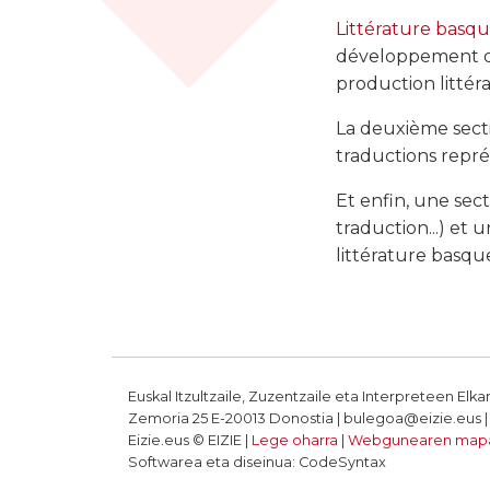
Littérature basq
développement de 
production littéra
La deuxième secti
traductions repré
Et enfin, une sec
traduction...) et 
littérature basque
Euskal Itzultzaile, Zuzentzaile eta Interpreteen Elka
Zemoria 25 E-20013 Donostia | bulegoa@eizie.eus | T
Eizie.eus © EIZIE |
Lege oharra
|
Webgunearen map
Softwarea eta diseinua: CodeSyntax