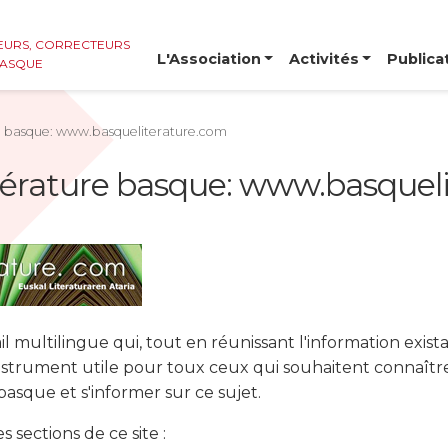
EURS, CORRECTEURS ET
L'Association
Activités
Publica
BASQUE
re basque: www.basqueliterature.com
ttérature basque: www.basquel
ail multilingue qui, tout en réunissant l'information exista
nstrument utile pour toux ceux qui souhaitent connaître 
basque et s'informer sur ce sujet.
es sections de ce site :