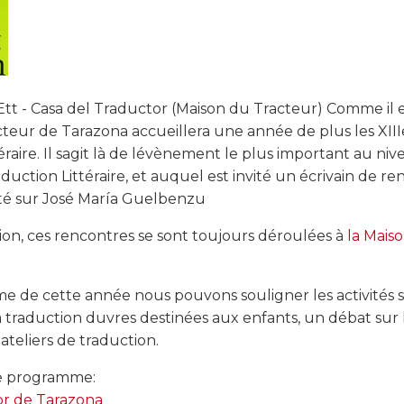
tt - Casa del Traductor (Maison du Tracteur) Comme il es
teur de Tarazona accueillera une année de plus les XII
éraire. Il sagit là de lévènement le plus important au ni
duction Littéraire, et auquel est invité un écrivain de r
rté sur José María Guelbenzu
ion, ces rencontres se sont toujours déroulées à
la Mais
e de cette année nous pouvons souligner les activités 
 traduction duvres destinées aux enfants, un débat sur 
ateliers de traduction.
le programme:
or de Tarazona