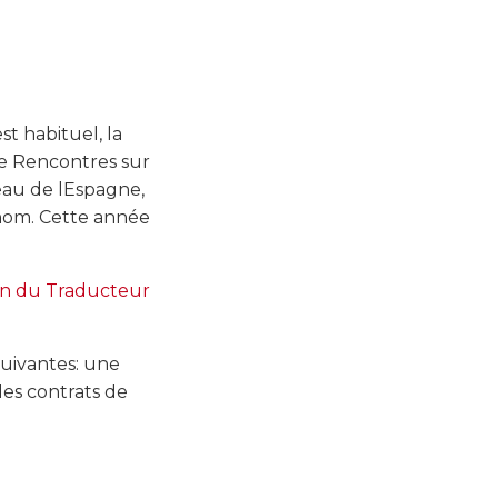
t habituel, la
Ie Rencontres sur
veau de lEspagne,
enom. Cette année
on du Traducteur
suivantes: une
les contrats de