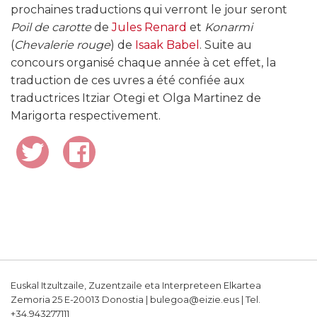
prochaines traductions qui verront le jour seront
Poil de carotte
de
Jules Renard
et
Konarmi
(
Chevalerie rouge
) de
Isaak Babel
. Suite au
concours organisé chaque année à cet effet, la
traduction de ces uvres a été confiée aux
traductrices Itziar Otegi et Olga Martinez de
Marigorta respectivement.
Euskal Itzultzaile, Zuzentzaile eta Interpreteen Elkartea
Zemoria 25 E-20013 Donostia | bulegoa@eizie.eus | Tel.
+34.943277111