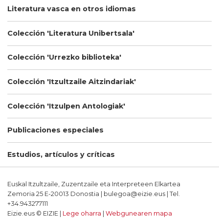
Literatura vasca en otros idiomas
Colección 'Literatura Unibertsala'
Colección 'Urrezko biblioteka'
Colección 'Itzultzaile Aitzindariak'
Colección 'Itzulpen Antologiak'
Publicaciones especiales
Estudios, artículos y críticas
Euskal Itzultzaile, Zuzentzaile eta Interpreteen Elkartea
Zemoria 25 E-20013 Donostia | bulegoa@eizie.eus | Tel.
+34.943277111
Eizie.eus © EIZIE |
Lege oharra
|
Webgunearen mapa