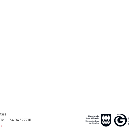
rtea
el. +34.943277111
a