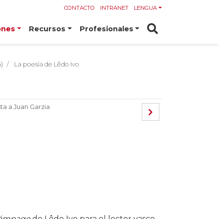
CONTACTO
INTRANET
LENGUA
ones
Recursos
Profesionales
)
La poesía de Lêdo Ivo
sta a Juan Garzia
ámpago
de Lêdo Ivo para el lector vasco.