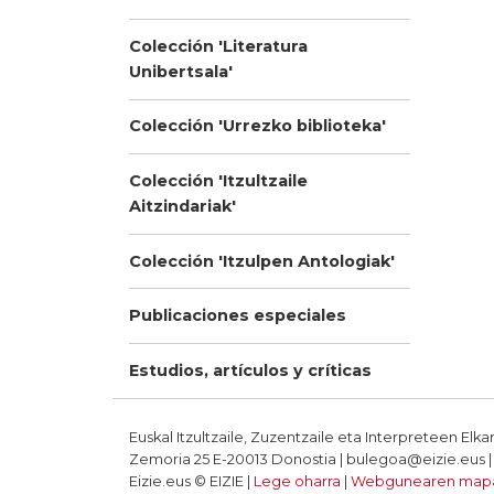
Colección 'Literatura
Unibertsala'
Colección 'Urrezko biblioteka'
Colección 'Itzultzaile
Aitzindariak'
Colección 'Itzulpen Antologiak'
Publicaciones especiales
Estudios, artículos y críticas
Euskal Itzultzaile, Zuzentzaile eta Interpreteen Elka
Zemoria 25 E-20013 Donostia | bulegoa@eizie.eus | T
Eizie.eus © EIZIE |
Lege oharra
|
Webgunearen map