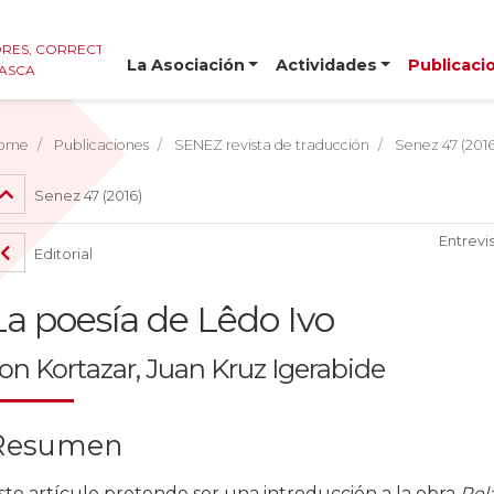
RES, CORRECTORES E
La Asociación
Actividades
Publicaci
VASCA
ome
Publicaciones
SENEZ revista de traducción
Senez 47 (2016
Senez 47 (2016)
Entrevi
Editorial
La poesía de Lêdo Ivo
on Kortazar, Juan Kruz Igerabide
Resumen
ste artículo pretende ser una introducción a la obra
Rel