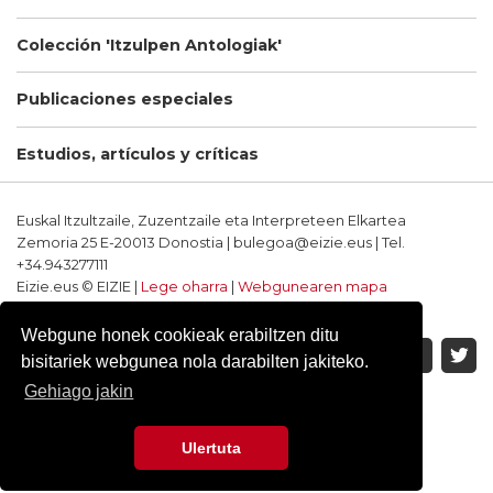
Colección 'Itzulpen Antologiak'
Publicaciones especiales
Estudios, artículos y críticas
Euskal Itzultzaile, Zuzentzaile eta Interpreteen Elkartea
Zemoria 25 E-20013 Donostia | bulegoa@eizie.eus | Tel.
+34.943277111
Eizie.eus © EIZIE |
Lege oharra
|
Webgunearen mapa
Softwarea eta diseinua: CodeSyntax
Webgune honek cookieak erabiltzen ditu
bisitariek webgunea nola darabilten jakiteko.
Gehiago jakin
Ulertuta