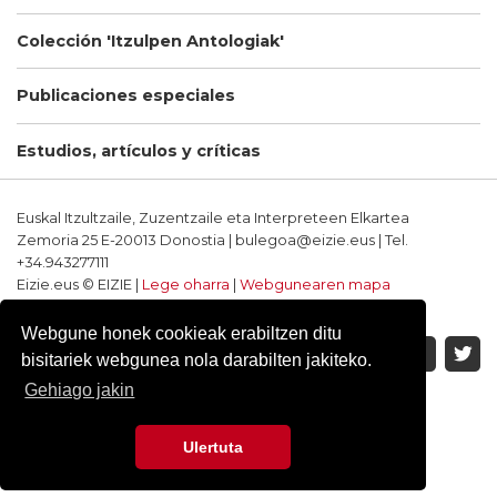
Colección 'Itzulpen Antologiak'
Publicaciones especiales
Estudios, artículos y críticas
Euskal Itzultzaile, Zuzentzaile eta Interpreteen Elkartea
Zemoria 25 E-20013 Donostia | bulegoa@eizie.eus | Tel.
+34.943277111
Eizie.eus © EIZIE |
Lege oharra
|
Webgunearen mapa
Softwarea eta diseinua: CodeSyntax
Webgune honek cookieak erabiltzen ditu
bisitariek webgunea nola darabilten jakiteko.
Gehiago jakin
Ulertuta