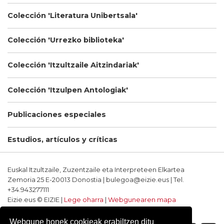
Colección 'Literatura Unibertsala'
Colección 'Urrezko biblioteka'
Colección 'Itzultzaile Aitzindariak'
Colección 'Itzulpen Antologiak'
Publicaciones especiales
Estudios, artículos y críticas
Euskal Itzultzaile, Zuzentzaile eta Interpreteen Elkartea
Zemoria 25 E-20013 Donostia | bulegoa@eizie.eus | Tel.
+34.943277111
Eizie.eus © EIZIE |
Lege oharra
|
Webgunearen mapa
Softwarea eta diseinua: CodeSyntax
Webgune honek cookieak erabiltzen ditu