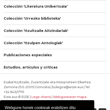
Colección 'Literatura Unibertsala'
Colección 'Urrezko biblioteka'
Colección 'Itzultzaile Aitzindariak'
Colección 'Itzulpen Antologiak'
Publicaciones especiales
Estudios, artículos y críticas
Euskal Itzultzaile, Zuzentzaile eta Interpreteen Elkartea
Zemoria 25 E-20013 Donostia | bulegoa@eizie.eus | Tel.
+34.943277111
Eizie.eus © EIZIE |
Lege oharra
|
Webgunearen mapa
Softwarea eta diseinua: CodeSyntax
Webgune honek cookieak erabiltzen ditu