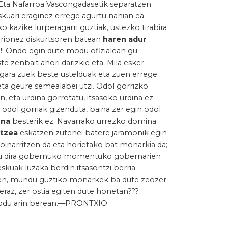
. Eta Nafarroa Vascongadasetik separatzen
eskuari eraginez errege agurtu nahian ea
o kazike lurperagarri guztiak, ustezko tirabira
 zorionez diskurtsoren batean
haren adur
!!! Ondo egin dute modu ofizialean gu
e zenbait ahori darizkie eta. Mila esker
z gara zuek beste ustelduak eta zuen errege
eta geure semealabei utzi. Odol gorrizko
 eta urdina gorrotatu, itsasoko urdina ez
 odol gorriak gizenduta, baina zer egin odol
una
besterik ez. Navarrako urrezko domina
artzea
eskatzen zutenei batere jaramonik egin
n oinarritzen da eta horietako bat monarkia da;
tu dira gobernuko momentuko gobernarien
 eskuak luzaka berdin itsasontzi berria
tzen, mundu guztiko monarkek ba dute zeozer
az, zer ostia egiten dute honetan???
modu arin berean.
—
PRONTXIO