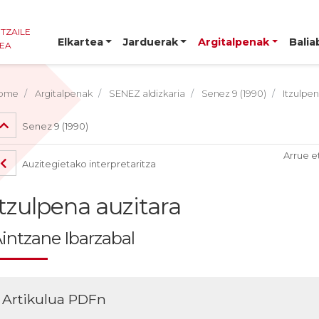
NTZAILE
Elkartea
Jarduerak
Argitalpenak
Balia
TEA
ome
Argitalpenak
SENEZ aldizkaria
Senez 9 (1990)
Itzulpen
Senez 9 (1990)
Arrue e
Auzitegietako interpretaritza
Itzulpena auzitara
intzane Ibarzabal
Artikulua PDFn