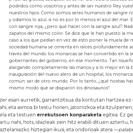
podridos como vosotros y antes de ser nuestro Rey vuestr
nuestros hijos. Como somos seres humanos de sangre roja,
y odiamos lo azul, si no es por lo menos el azul del mar. 
con sangre roja, ¿pero qué hacer con la sangre azul? Nada
zapatos del mismo color. Se dice que le han puesto la me
caso a los que pedían en vez de esto poner la muela de mo
sociedad humana se cimenta en raíces profundamente arra
través del mundo los monarcas se han convertido en la s
gobernantes del gobierno, en ese momento. Tan risueños 
alargando completamente las manos y a lo mejor en la b
inauguración del nuevo alero de un hospital, los monarc
común: ser de otro mundo. Por lo tanto, ¿qué hostias hac
mismo modo que se disiparon los dinosaurios".
zer esan aurretik, garrantzitsua da kontutan hartzea ez 
ahi, eta asmoa bi testu horien, jatorrizkoa eta itzulpenen
ela eta testuen
errekutsoen konparaketa
egitea. Ez g
artu nahi, hots, idazleak zein hitz erabili dituen aztertu,
aztelaniazko hiztegian ikusi, eta ondorioak atera
—
palab