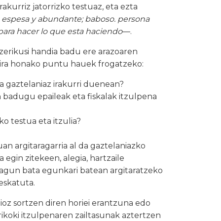
akurriz jatorrizko testuaz, eta ezta
a espesa y abundante; baboso. persona
 para hacer lo que esta haciendo
—
.
zerikusi handia badu ere arazoaren
 dira honako puntu hauek frogatzeko:
ua gaztelaniaz irakurri duenean?
 badugu epaileak eta fiskalak itzulpena
ko testua eta itzulia?
an argitaragarria al da gaztelaniazko
gin zitekeen, alegia, hartzaile
zagun bata egunkari batean argitaratzeko
 eskatuta.
zioz sortzen diren horiei erantzuna edo
ikoki itzulpenaren zailtasunak aztertzen