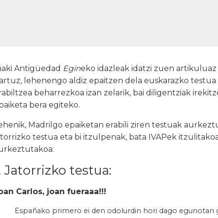
ñaki Antigüedad
Egin
eko idazleak idatzi zuen artikulua
artuz, lehenengo aldiz epaitzen dela euskarazko testua 
rabiltzea beharrezkoa izan zelarik, bai diligentziak irekit
paiketa bera egiteko.
ehenik, Madrilgo epaiketan erabili ziren testuak aurkez
atorrizko testua eta bi itzulpenak, bata IVAPek itzulitakoa
urkeztutakoa:
. Jatorrizko testua:
oan Carlos, joan fueraaa!!!
Españako primero ei den odolurdin hori dago egunotan gur