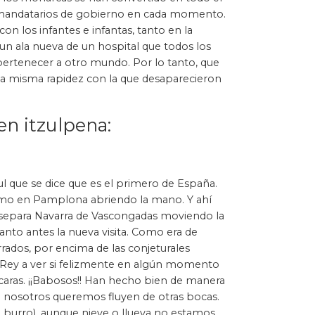
mandatarios de gobierno en cada momento.
n los infantes e infantas, tanto en la
n ala nueva de un hospital que todos los
ertenecer a otro mundo. Por lo tanto, que
 la misma rapidez con la que desaparecieron
en itzulpena:
ul que se dice que es el primero de España.
 mismo en Pamplona abriendo la mano. Y ahí
e separa Navarra de Vascongadas moviendo la
anto antes la nueva visita. Como era de
rrados, por encima de las conjeturales
el Rey a ver si felizmente en algún momento
 caras. ¡¡Babosos!! Han hecho bien de manera
e nosotros queremos fluyen de otras bocas.
de burro), aunque nieve o llueva no estamos