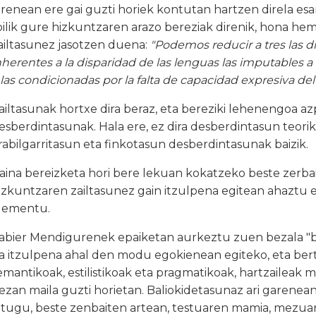
irenean ere gai guzti horiek kontutan hartzen direla esan
oilik gure hizkuntzaren arazo bereziak direnik, hona he
ailtasunez jasotzen duena:
"Podemos reducir a tres las dif
nherentes a la disparidad de las lenguas las imputables 
 las condicionadas por la falta de capacidad expresiva del
ailtasunak hortxe dira beraz, eta bereziki lehenengoa az
esberdintasunak. Hala ere, ez dira desberdintasun teorik
rabilgarritasun eta finkotasun desberdintasunak baizik.
aina bereizketa hori bere lekuan kokatzeko beste zerbai
izkuntzaren zailtasunez gain itzulpena egitean ahaztu 
lementu.
abier Mendigurenek epaiketan aurkeztu zuen bezala "b
a itzulpena ahal den modu egokienean egiteko, eta ber
emantikoak, estilistikoak eta pragmatikoak, hartzaileak
ezan maila guzti horietan. Baliokidetasunaz ari garenea
itugu, beste zenbaiten artean, testuaren mamia, mezuar