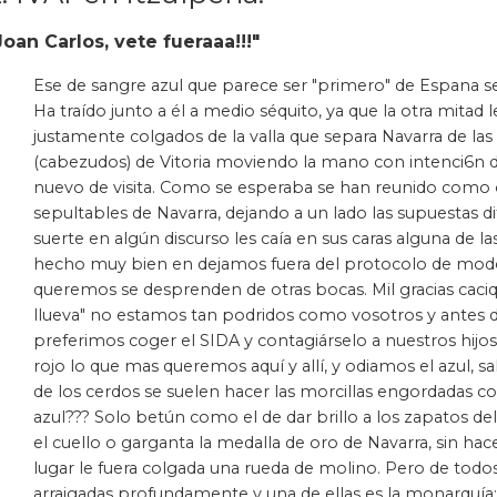
Joan Carlos, vete fueraaa!!!"
Ese de sangre azul que parece ser "primero" de Espana se 
Ha traído junto a él a medio séquito, ya que la otra mitad 
justamente colgados de la valla que separa Navarra de la
(cabezudos) de Vitoria moviendo la mano con intenci6n de 
nuevo de visita. Como se esperaba se han reunido como o
sepultables de Navarra, dejando a un lado las supuestas di
suerte en algún discurso les caía en sus caras alguna de l
hecho muy bien en dejamos fuera del protocolo de modo 
queremos se desprenden de otras bocas. Mil gracias caciqu
llueva" no estamos tan podridos como vosotros y antes d
preferimos coger el SIDA y contagiárselo a nuestros hijo
rojo lo que mas queremos aquí y allí, y odiamos el azul, s
de los cerdos se suelen hacer las morcillas engordadas c
azul??? Solo betún como el de dar brillo a los zapatos d
el cuello o garganta la medalla de oro de Navarra, sin hac
lugar le fuera colgada una rueda de molino. Pero de todos
arraigadas profundamente y una de ellas es la monarquía