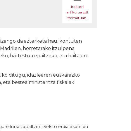
Irakurri
artikulua pdf
formatuan.
z izango da azterketa hau, kontutan
Madrilen, horretarako itzulpena
zeko, bai testua epaitzeko, eta baita ere
tuko ditugu, idazlearen euskarazko
, eta bestea ministeritza fiskalak
e lurra zapaltzen. Sekito erdia ekarri du