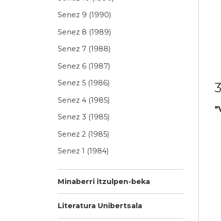
Senez 9 (1990)
Senez 8 (1989)
Senez 7 (1988)
Senez 6 (1987)
Senez 5 (1986)
3
Senez 4 (1985)
"
Senez 3 (1985)
Senez 2 (1985)
Senez 1 (1984)
Minaberri itzulpen-beka
Literatura Unibertsala