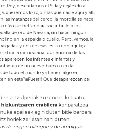
o Rey, desearíamos el Sida y dejárselo a
 queremos lo rojo mas que nadie aquí y allí,
En las matanzas del cerdo, la morcilla se hace
 más que betún para sacar brillo a los
dalla de oro de Navarra, sin hacer ningún
lino en la espalda o cuello. Pero, vamos, la
igadas, y una de esas es la monarquía; a
eñal de la democracia, por encima de los
aparecen los infantes e infantas y
otadura de un nuevo barco o en la
as de todo el mundo ya tienen algo en
en en este?¡¡¡Fuera!!! Que desaparezcan del
direla itzulpenak zuzenean kritikatu
,
hizkuntzaren erabilera
konparatzea
enuke epaileek egin duten bide berbera
 hitz horiek zer esan nahi duten
ras de origen bilingue y de ambiguo