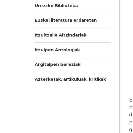
Urrezko Biblioteka
Euskal literatura erdaretan
Itzultzaile Aitzindariak
Itzulpen Antologiak
Argitalpen bereziak
Azterketak, artikuluak, kritikak
E
n
d
h
g