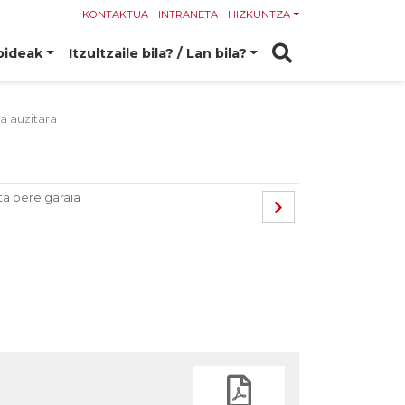
KONTAKTUA
INTRANETA
HIZKUNTZA
bideak
Itzultzaile bila? / Lan bila?
a auzitara
ta bere garaia