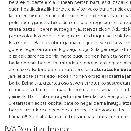
berarekin, beste erdia Irunean bertan baitu esku zabalik
duen hesitik zintzilik hortxe dira Vitoriyako buruhandiak 
lasterren bisita berrian datorkien. Espero zenez Nafarroak
politikoen gainetik, bildu dira entzule errege aurrera ea
[1]
tanta
batzu
beren aurpegian jausten zaizkion. Adurtiok
protokolotik kanpo utzita, guk maite ditugun adurrak best
kazikeok! ! ! Bai burroburu jauna aunque nieve o llueva e
gure errege izan aurretik gurago dugu Sida geureganatu 
gizakiak garenez gorria maite dugu gehien han eta hemen,
bada behinik behin. Txarribodetan odolosteak egiten dira
urdinaz??? Kolore bereko zapatei distira
ateratzeko bet
jarri ei diote sama edo lepoan honen ordez
errotarria j
barik. Baina tira, gizartea oso sakon erroturiko sustraieta
munduan zehar monarkak demokraziaren seinale bihur
gainetik. Hain irrifartsu agertu infante-infantak eta guztiz
uretaratzen edota ospital bateko hegal berria inaugura
berezi amankomunean: beste mundu batekoak izatea. Ber
Fueraaa!!! Suntsitu daitezela dinosaurioak suntsitu ziren 
. IVAPen itzulpena: