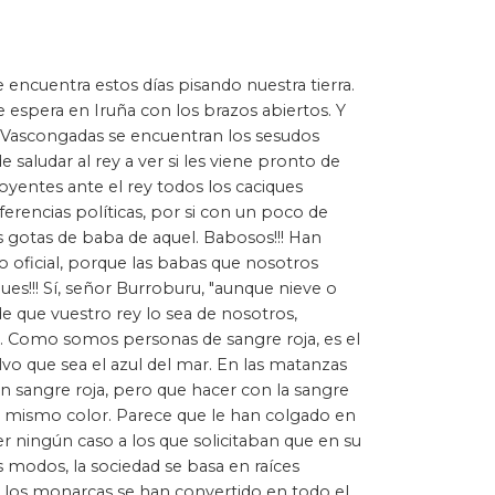
encuentra estos días pisando nuestra tierra.
le espera en Iruña con los brazos abiertos. Y
s Vascongadas se encuentran los sesudos
saludar al rey a ver si les viene pronto de
yentes ante el rey todos los caciques
ferencias políticas, por si con un poco de
as gotas de baba de aquel. Babosos!!! Han
oficial, porque las babas que nosotros
es!!! Sí, señor Burroburu, "aunque nieve o
e que vuestro rey lo sea de nosotros,
s. Como somos personas de sangre roja, es el
alvo que sea el azul del mar. En las matanzas
on sangre roja, pero que hacer con la sangre
el mismo color. Parece que le han colgado en
er ningún caso a los que solicitaban que en su
 modos, la sociedad se basa en raíces
; los monarcas se han convertido en todo el