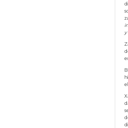
d
s
z
i
y
Z
d
e
B
h
e
X
d
s
d
d