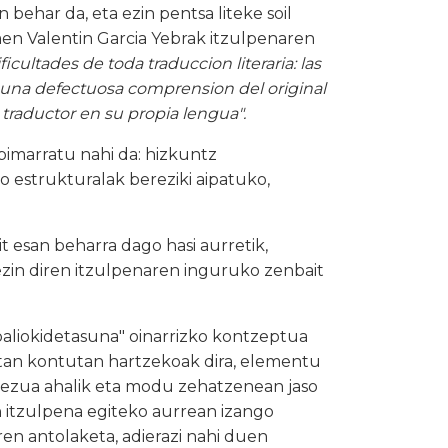
 behar da, eta ezin pentsa liteke soil
men Valentin Garcia Yebrak itzulpenaren
icultades de toda traduccion literaria: las
a una defectuosa comprension del original
 traductor en su propia lengua".
pimarratu nahi da: hizkuntz
o estrukturalak bereziki aipatuko,
t esan beharra dago hasi aurretik,
ezin diren itzulpenaren inguruko zenbait
aliokidetasuna" oinarrizko kontzeptua
tan kontutan hartzekoak dira, elementu
 mezua ahalik eta modu zehatzenean jaso
n itzulpena egiteko aurrean izango
en antolaketa, adierazi nahi duen