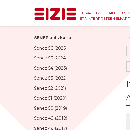
EUSKAL ITZULTZAILE, ZUZE
ETA INTERPRETEEN ELKAR
SENEZ aldizkaria
H
Senez 56 (2025)
Senez 55 (2024)
Senez 54 (2023)
Senez 53 (2022)
Senez 52 (2021)
A
Senez 51 (2020)
Senez 50 (2019)
Senez 49 (2018)
Senez 48 (2017)