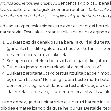
ignificado... Ienguaje críptico...
Sententziak dio itzulpena ir
itzak epaitu ere hiztegiak dioenaren arabera:
baba: saliv
ue echa muchas babas, ... se aplica al que no tiene edad
z da adierazpen eskubideaz ere ezer esango, gai horrek 
inarriarekin. Testuak aurrean izanik, ahaleginak egingo
Euskaraz ez dakienak gauza bera irakurri al du test
(garrantzi handiko galdera da hau, kontutan hartzen
besterik ezin irakur zezaketela).
Sentipen edo efektu bera sortzeko gai al dira jatorriz
Estilo eta jenero berberekoak al dira bi testuak?
Euskaraz argitaratutako testua itzulita dagoen modu
egunkari batean? Hemen galdera beste modu batera e
berarentzat eginak al daude bi testuak? Gogora de
idatzi zela eta bestea, itzulpena, ministeritza fiskalak
kusten denez, galdera oinarrizko eta neurri batean intui
rgibidea ematea izango da gure helburua. Bestalde, teor