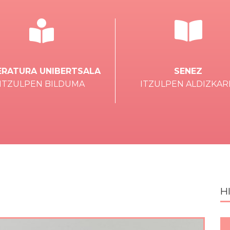
ERATURA UNIBERTSALA
SENEZ
ITZULPEN BILDUMA
ITZULPEN ALDIZKAR
H