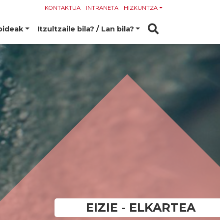
KONTAKTUA
INTRANETA
HIZKUNTZA
bideak
Itzultzaile bila? / Lan bila?
EIZIE - ELKARTEA