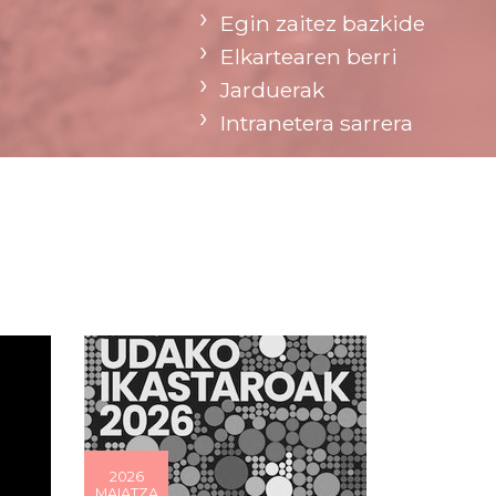
Egin zaitez bazkide
Elkartearen berri
Jarduerak
Intranetera sarrera
2026
MAIATZA