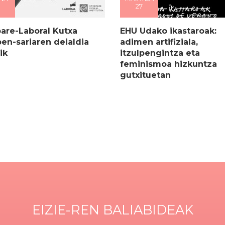
27
are-Laboral Kutxa
EHU Udako ikastaroak:
pen-sariaren deialdia
adimen artifiziala,
ik
itzulpengintza eta
feminismoa hizkuntza
gutxituetan
EIZIE-REN BALIABIDEAK