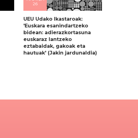
26
UEU Udako Ikastaroak:
'Euskara esanindartzeko
bidean: adierazkortasuna
euskaraz lantzeko
eztabaidak, gakoak eta
hautuak' (Jakin jardunaldia)