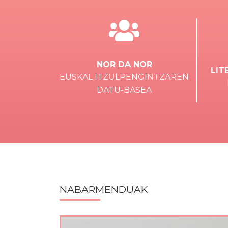
NOR DA NOR
LIT
EUSKAL ITZULPENGINTZAREN
DATU-BASEA
NABARMENDUAK