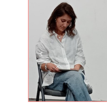
Aurrekoa
«Itzulpena: ezinean,
ekinean», Literaturia
2026