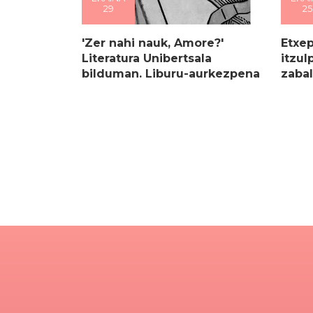
29
25
'Zer nahi nauk, Amore?'
Etxep
Literatura Unibertsala
itzul
bilduman. Liburu-aurkezpena
zabal