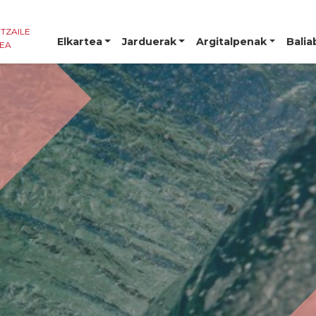
NTZAILE
Elkartea
Jarduerak
Argitalpenak
Balia
TEA