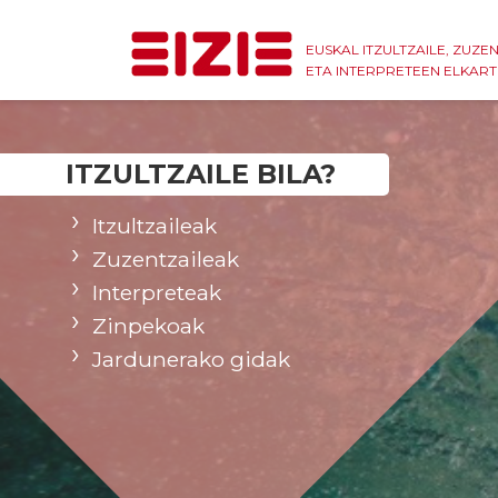
EUSKAL ITZULTZAILE, ZUZE
ETA INTERPRETEEN ELKAR
ITZULTZAILE BILA?
Itzultzaileak
Zuzentzaileak
Interpreteak
Zinpekoak
Jardunerako gidak