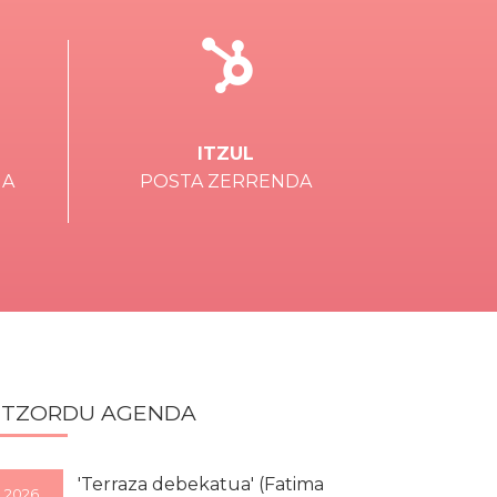
ITZUL
IA
POSTA ZERRENDA
ITZORDU AGENDA
'Terraza debekatua' (Fatima
2026