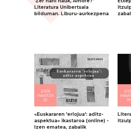
'Zer nahi nauk, Amore?'
Etxep
Literatura Unibertsala
itzul
bilduman. Liburu-aurkezpena
zabal
2026
202
MAIATZA
MAIA
22
19
«Euskararen 'erlojua': aditz-
Liter
aspektua» ikastaroa (online) -
itzul
Izen ematea, zabalik