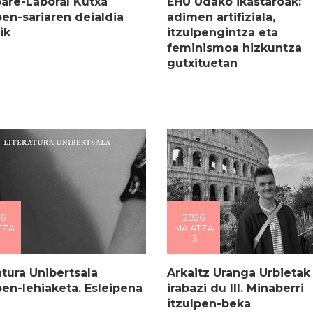
are-Laboral Kutxa
EHU Udako ikastaroak:
pen-sariaren deialdia
adimen artifiziala,
ik
itzulpengintza eta
feminismoa hizkuntza
gutxituetan
6
2026
TZA
MAIATZA
13
atura Unibertsala
Arkaitz Uranga Urbietak
pen-lehiaketa. Esleipena
irabazi du III. Minaberri
itzulpen-beka