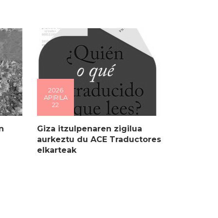
2026
APIRILA
22
n
Giza itzulpenaren zigilua
aurkeztu du ACE Traductores
elkarteak