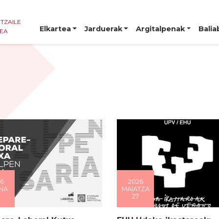
NTZAILE
Elkartea
Jarduerak
Argitalpenak
Balia
TEA
6
2026
NA
MAIATZA
27