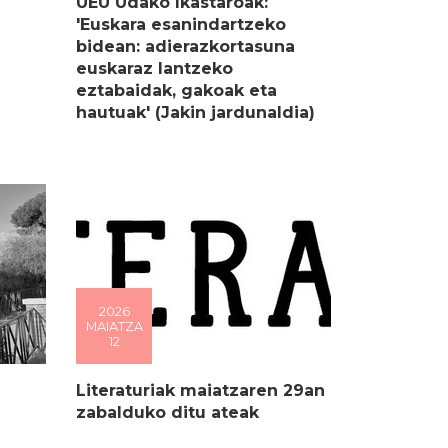
UEU Udako Ikastaroak:
'Euskara esanindartzeko
bidean: adierazkortasuna
euskaraz lantzeko
eztabaidak, gakoak eta
hautuak' (Jakin jardunaldia)
2026
MAIATZA
12
Literaturiak maiatzaren 29an
zabalduko ditu ateak