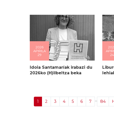
2026
202
APIRILA
APIR
29
24
Idoia Santamaríak irabazi du
Libu
2026ko (H)ilbeltza beka
lehia
...
1
2
3
4
5
6
7
84