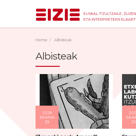
EUSKAL ITZULTZAILE, ZUZE
ETA INTERPRETEEN ELKAR
Home
Albisteak
Albisteak
2026
202
EKAINA
EKAI
29
25