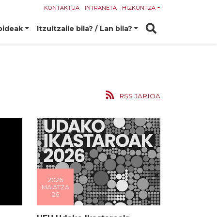
KONTAKTUA
INTRANETA
HIZKUNTZA
bideak
Itzultzaile bila? / Lan bila?
RSS JARIOA
2026
MAIATZA
26