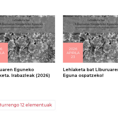
6
2026
ILA
APIRILA
23
ruaren Eguneko
Lehiaketa bat Liburuare
keta. Irabazleak (2026)
Eguna ospatzeko!
Hurrengo 12 elementuak