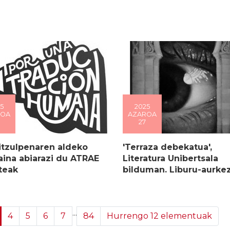
5
2025
ROA
AZAROA
27
itzulpenaren aldeko
'Terraza debekatua',
ina abiarazi du ATRAE
Literatura Unibertsala
teak
bilduman. Liburu-aurke
...
4
5
6
7
84
Hurrengo 12 elementuak