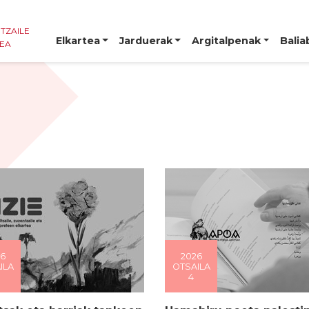
NTZAILE
Elkartea
Jarduerak
Argitalpenak
Balia
TEA
6
2026
ILA
OTSAILA
4