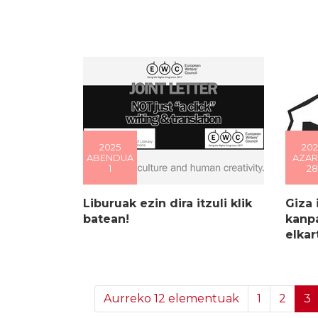
2025
202
ABENDUA
AZA
1
28
Liburuak ezin dira itzuli klik
Giza 
batean!
kanpa
elkar
Aurreko 12 elementuak
1
2
3