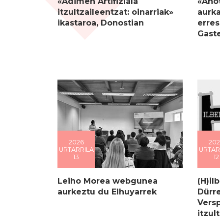
«Adimen Artifiziala
«Ahot
itzultzaileentzat: oinarriak»
aurka
ikastaroa, Donostian
erres
Gast
2026
202
URTARRILA
URTAR
13
12
Leiho Morea webgunea
(H)il
aurkeztu du Elhuyarrek
Dürr
Versp
itzul