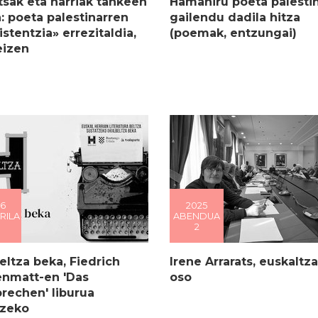
sak eta harriak tankeen
Hamahiru poeta palestin
: poeta palestinarren
gailendu dadila hitza
istentzia» errezitaldia,
(poemak, entzungai)
eizen
6
2025
RILA
ABENDUA
2
beltza beka, Fiedrich
Irene Arrarats, euskaltza
enmatt-en 'Das
oso
rechen' liburua
tzeko