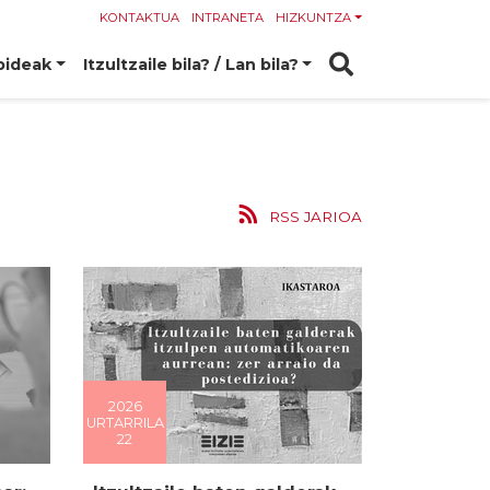
KONTAKTUA
INTRANETA
HIZKUNTZA
bideak
Itzultzaile bila? / Lan bila?
RSS JARIOA
2026
URTARRILA
22