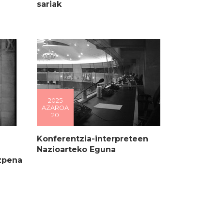
sariak
2025
AZAROA
20
Konferentzia-interpreteen
Nazioarteko Eguna
zpena