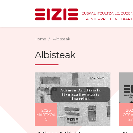
EUSKAL ITZULTZAILE, ZUZE
ETA INTERPRETEEN ELKAR
Home
Albisteak
Albisteak
2026
202
MARTXOA
OTSA
5
27