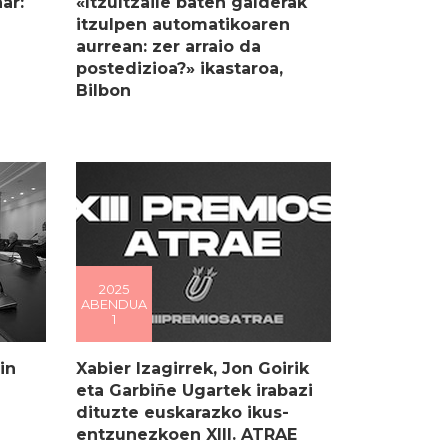
ar:
«Itzultzaile baten galderak
itzulpen automatikoaren
aurrean: zer arraio da
postedizioa?» ikastaroa,
Bilbon
2025
ABENDUA
1
in
Xabier Izagirrek, Jon Goirik
eta Garbiñe Ugartek irabazi
dituzte euskarazko ikus-
entzunezkoen XIII. ATRAE