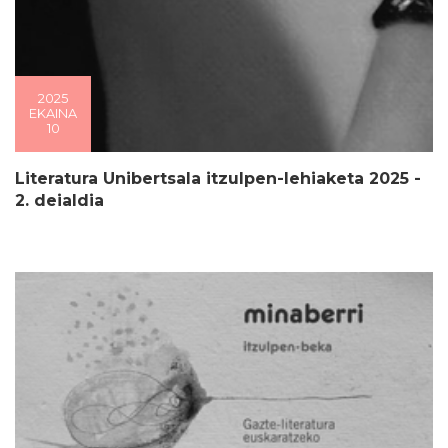
2025
EKAINA
10
Literatura Unibertsala itzulpen-lehiaketa 2025 -
2. deialdia