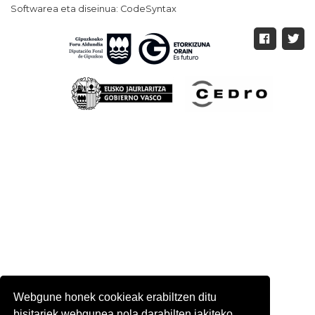
Softwarea eta diseinua: CodeSyntax
Webgune honek cookieak erabiltzen ditu
bisitariek webgunea nola darabilten jakiteko.