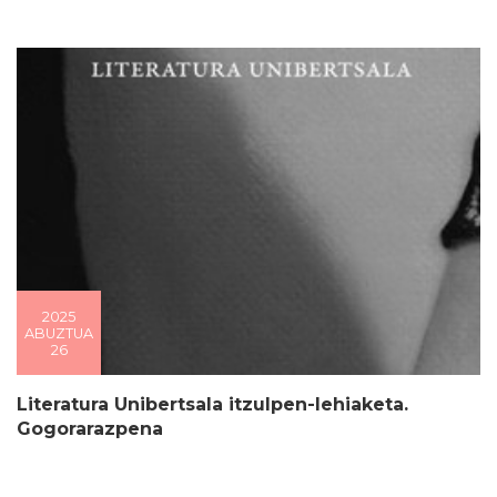
2025
ABUZTUA
26
Literatura Unibertsala itzulpen-lehiaketa.
Gogorarazpena