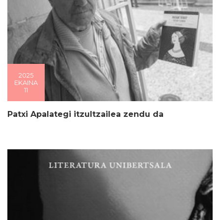
2025
EKAINA
11
Patxi Apalategi itzultzailea zendu da