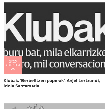
2025
ABUZTUA
25
Klubak. 'Berbelitzen paperak'. Anjel Lertxundi,
Idoia Santamaria