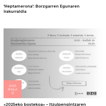
'Heptamerona': Borzgarren Egunaren
irakurraldia
2025
IRAILA
12
«2025eko bostekoa» – Itzulpengintzaren