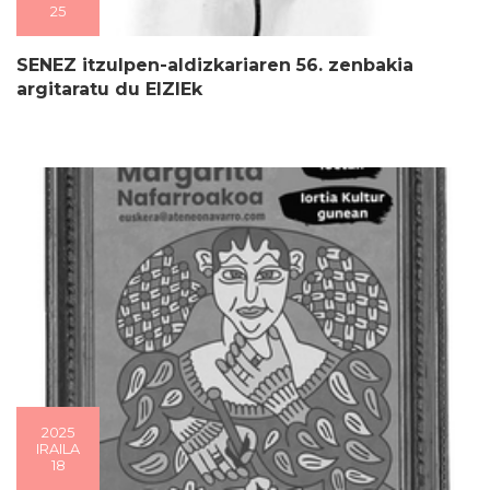
25
SENEZ itzulpen-aldizkariaren 56. zenbakia
argitaratu du EIZIEk
2025
IRAILA
18