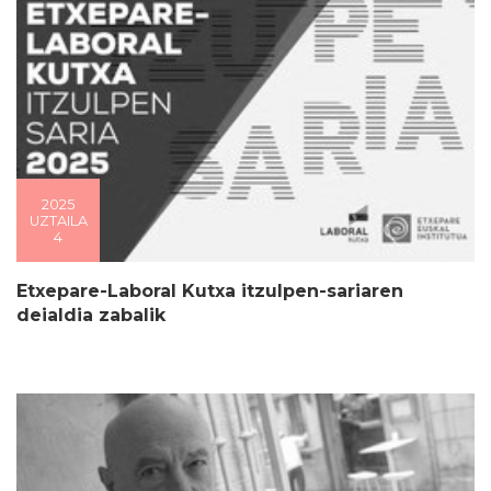
2025
UZTAILA
4
Etxepare-Laboral Kutxa itzulpen-sariaren
deialdia zabalik