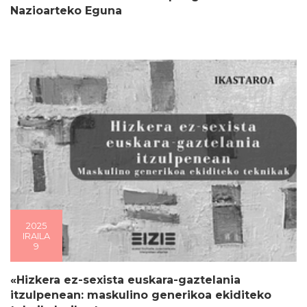
Nazioarteko Eguna
2025
IRAILA
9
«Hizkera ez-sexista euskara-gaztelania
itzulpenean: maskulino generikoa ekiditeko