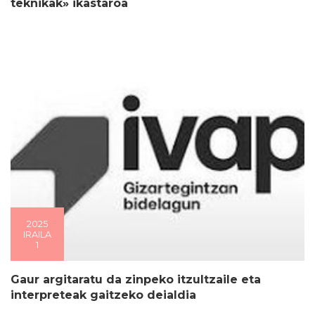
teknikak» ikastaroa
2025
IRAILA
1
Gaur argitaratu da zinpeko itzultzaile eta
interpreteak gaitzeko deialdia