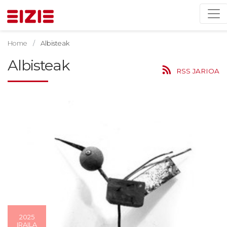
Home
Albisteak
Albisteak
RSS JARIOA
2025
IRAILA