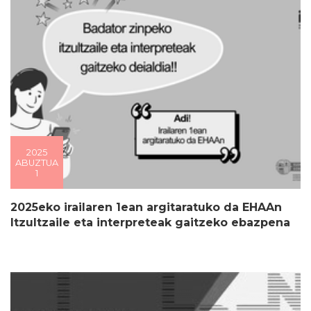
2025
ABUZTUA
1
2025eko irailaren 1ean argitaratuko da EHAAn
Itzultzaile eta interpreteak gaitzeko ebazpena