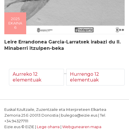
2025
EKAINA
6
Leire Errandonea Garcia-Larratxek irabazi du II.
Minaberri itzulpen-beka
...
Aurreko 12
Hurrengo 12
elementuak
elementuak
Euskal Itzultzaile, Zuzentzaile eta Interpreteen Elkartea
Zemoria 25 E-20013 Donostia | bulegoa@eizie.eus | Tel.
+34.943277111
Eizie.eus © EIZIE |
Lege oharra
|
Webgunearen mapa