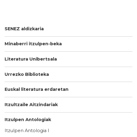
SENEZ aldizkaria
Minaberri itzulpen-beka
Literatura Unibertsala
Urrezko Biblioteka
Euskal literatura erdaretan
Itzultzaile Aitzindariak
Itzulpen Antologiak
Itzulpen Antologia I