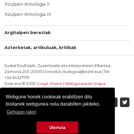
Itzulpen Antologia II
Itzulpen Antologia III
Argitalpen bereziak
Azterketak, artikuluak, kritikak
Euskal Itzultzaile, Zuzentzaile eta Interpreteen Elkartea
Zemoria 25 E-20013 Donostia | bulegoa@eizie.eus | Tel.
+34.943277111
Eizie.eus © EIZIE |
Lege oharra
|
Webgunearen mapa
Softwarea eta diseinua: CodeSyntax
Webgune honek cookieak erabiltzen ditu
bisitariek webgunea nola darabilten jakiteko.
Gehiago jakin
Ulertuta