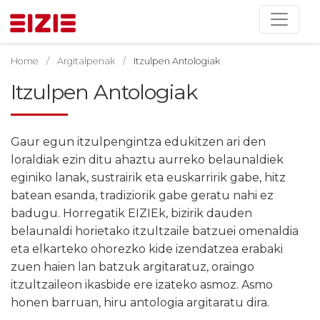
Home
Argitalpenak
Itzulpen Antologiak
Itzulpen Antologiak
Gaur egun itzulpengintza edukitzen ari den
loraldiak ezin ditu ahaztu aurreko belaunaldiek
eginiko lanak, sustrairik eta euskarririk gabe, hitz
batean esanda, tradiziorik gabe geratu nahi ez
badugu. Horregatik EIZIEk, bizirik dauden
belaunaldi horietako itzultzaile batzuei omenaldia
eta elkarteko ohorezko kide izendatzea erabaki
zuen haien lan batzuk argitaratuz, oraingo
itzultzaileon ikasbide ere izateko asmoz. Asmo
honen barruan, hiru antologia argitaratu dira.