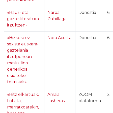
«Haur- eta
Naroa
Donostia
6
gazte-literatura
Zubillaga
itzultzen»
«Hizkera ez
Nora Acosta
Donostia
6
sexista euskara-
gaztelania
itzulpenean:
maskulino
generikoa
ekiditeko
teknikak»
«Hitz elkartuak.
Amaia
ZOOM
2
Lotuta,
Lasheras
plataforma
marratxoarekin,