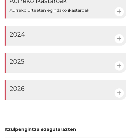
Aurreko ikastaroak
Aurreko urteetan egindako ikastaroak
2024
2025
2026
Itzulpengintza ezagutarazten