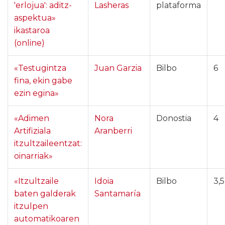
'erlojua': aditz-
Lasheras
plataforma
aspektua»
ikastaroa
(online)
«Testugintza
Juan Garzia
Bilbo
6
fina, ekin gabe
ezin egina»
«Adimen
Nora
Donostia
4
Artifiziala
Aranberri
itzultzaileentzat:
oinarriak»
«Itzultzaile
Idoia
Bilbo
3,5
baten galderak
Santamaría
itzulpen
automatikoaren