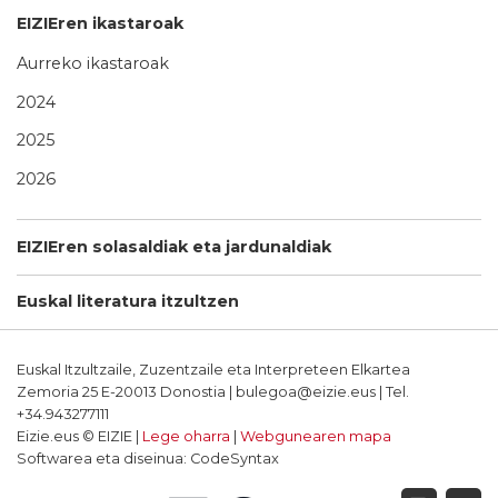
EIZIEren ikastaroak
Aurreko ikastaroak
2024
2025
2026
EIZIEren solasaldiak eta jardunaldiak
Euskal literatura itzultzen
Euskal Itzultzaile, Zuzentzaile eta Interpreteen Elkartea
Zemoria 25 E-20013 Donostia | bulegoa@eizie.eus | Tel.
+34.943277111
Eizie.eus © EIZIE |
Lege oharra
|
Webgunearen mapa
Softwarea eta diseinua: CodeSyntax