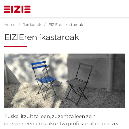
Home
Jarduerak
EIZIEren ikastaroak
EIZIEren ikastaroak
Euskal itzultzaileen, zuzentzaileen zein
interpreteen prestakuntza profesionala hobetzea