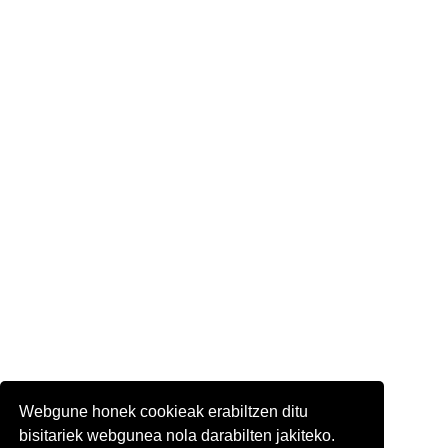
Webgune honek cookieak erabiltzen ditu
bisitariek webgunea nola darabilten jakiteko.