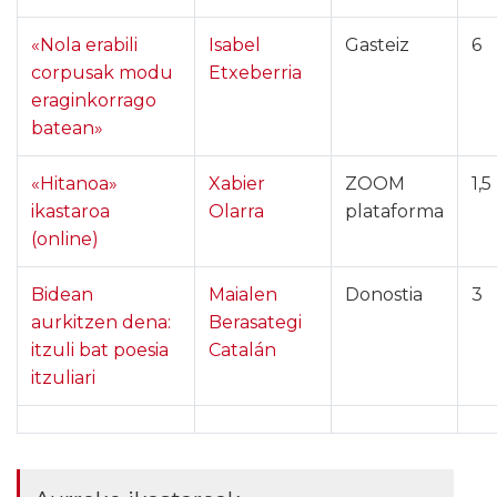
«Nola erabili
Isabel
Gasteiz
6
corpusak modu
Etxeberria
eraginkorrago
batean»
«Hitanoa»
Xabier
ZOOM
1,5
ikastaroa
Olarra
plataforma
(online)
Bidean
Maialen
Donostia
3
aurkitzen dena:
Berasategi
itzuli bat poesia
Catalán
itzuliari