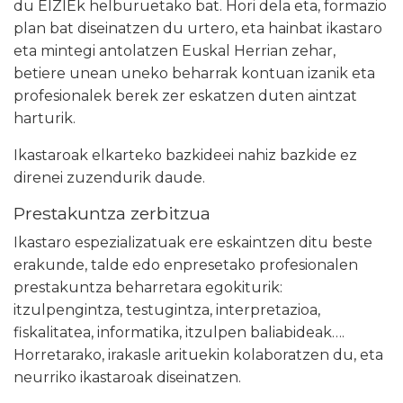
du EIZIEk helburuetako bat. Hori dela eta, formazio
plan bat diseinatzen du urtero, eta hainbat ikastaro
eta mintegi antolatzen Euskal Herrian zehar,
betiere unean uneko beharrak kontuan izanik eta
profesionalek berek zer eskatzen duten aintzat
harturik.
Ikastaroak elkarteko bazkideei nahiz bazkide ez
direnei zuzendurik daude.
Prestakuntza zerbitzua
Ikastaro espezializatuak ere eskaintzen ditu beste
erakunde, talde edo enpresetako profesionalen
prestakuntza beharretara egokiturik:
itzulpengintza, testugintza, interpretazioa,
fiskalitatea, informatika, itzulpen baliabideak….
Horretarako, irakasle arituekin kolaboratzen du, eta
neurriko ikastaroak diseinatzen.