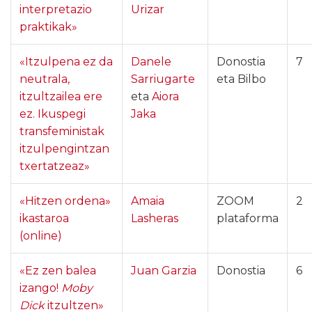
interpretazio
Urizar
praktikak»
«Itzulpena ez da
Danele
Donostia
7
neutrala,
Sarriugarte
eta Bilbo
itzultzailea ere
eta
Aiora
ez. Ikuspegi
Jaka
transfeministak
itzulpengintzan
txertatzeaz»
«Hitzen ordena»
Amaia
ZOOM
2
ikastaroa
Lasheras
plataforma
(online)
«Ez zen balea
Juan Garzia
Donostia
6
izango!
Moby
Dick
itzultzen»