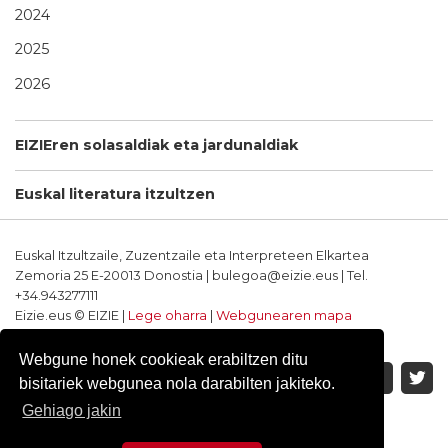
2024
2025
2026
EIZIEren solasaldiak eta jardunaldiak
Euskal literatura itzultzen
Euskal Itzultzaile, Zuzentzaile eta Interpreteen Elkartea
Zemoria 25 E-20013 Donostia | bulegoa@eizie.eus | Tel.
+34.943277111
Eizie.eus © EIZIE |
Lege oharra
|
Webgunearen mapa
Softwarea eta diseinua: CodeSyntax
Webgune honek cookieak erabiltzen ditu
bisitariek webgunea nola darabilten jakiteko.
Gehiago jakin