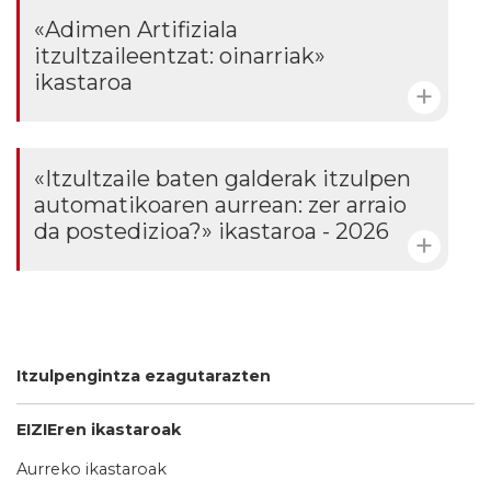
«Adimen Artifiziala
itzultzaileentzat: oinarriak»
ikastaroa
«Itzultzaile baten galderak itzulpen
automatikoaren aurrean: zer arraio
da postedizioa?» ikastaroa - 2026
Itzulpengintza ezagutarazten
EIZIEren ikastaroak
Aurreko ikastaroak