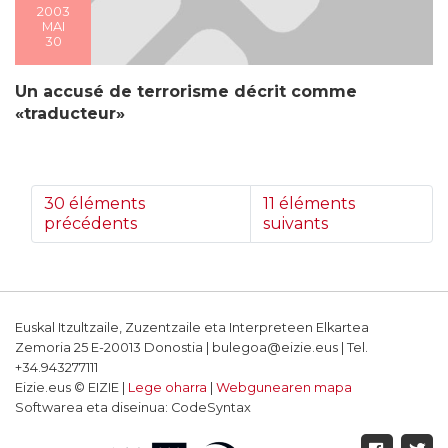
2003
MAI
30
Un accusé de terrorisme décrit comme
«traducteur»
30 éléments
11 éléments
précédents
suivants
Euskal Itzultzaile, Zuzentzaile eta Interpreteen Elkartea
Zemoria 25 E-20013 Donostia | bulegoa@eizie.eus | Tel.
+34.943277111
Eizie.eus © EIZIE |
Lege oharra
|
Webgunearen mapa
Softwarea eta diseinua: CodeSyntax