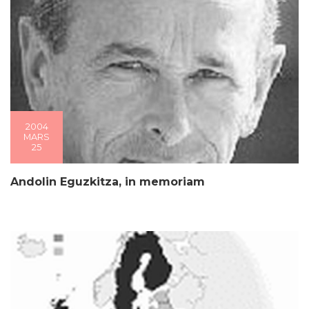
2004
MARS
25
Andolin Eguzkitza, in memoriam