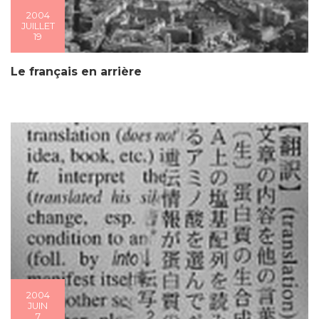
2004
JUILLET
19
Le français en arrière
2004
JUIN
7