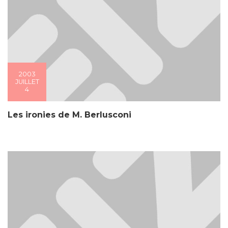
2003
JUILLET
4
Les ironies de M. Berlusconi