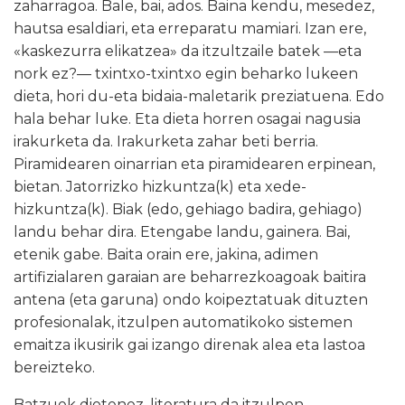
zaharragoa. Bale, bai, ados. Baina kendu, mesedez,
hautsa esaldiari, eta erreparatu mamiari. Izan ere,
«kaskezurra elikatzea» da itzultzaile batek —eta
nork ez?— txintxo-txintxo egin beharko lukeen
dieta, hori du-eta bidaia-maletarik preziatuena. Edo
hala behar luke. Eta dieta horren osagai nagusia
irakurketa da. Irakurketa zahar beti berria.
Piramidearen oinarrian eta piramidearen erpinean,
bietan. Jatorrizko hizkuntza(k) eta xede-
hizkuntza(k). Biak (edo, gehiago badira, gehiago)
landu behar dira. Etengabe landu, gainera. Bai,
etenik gabe. Baita orain ere, jakina, adimen
artifizialaren garaian are beharrezkoagoak baitira
antena (eta garuna) ondo koipeztatuak dituzten
profesionalak, itzulpen automatikoko sistemen
emaitza ikusirik gai izango direnak alea eta lastoa
bereizteko.
Batzuek diotenez, literatura da itzulpen