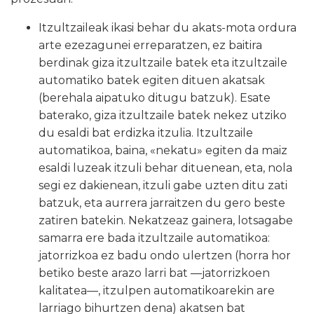
Itzultzaileak ikasi behar du akats-mota ordura
arte ezezagunei erreparatzen, ez baitira
berdinak giza itzultzaile batek eta itzultzaile
automatiko batek egiten dituen akatsak
(berehala aipatuko ditugu batzuk). Esate
baterako, giza itzultzaile batek nekez utziko
du esaldi bat erdizka itzulia. Itzultzaile
automatikoa, baina, «nekatu» egiten da maiz
esaldi luzeak itzuli behar dituenean, eta, nola
segi ez dakienean, itzuli gabe uzten ditu zati
batzuk, eta aurrera jarraitzen du gero beste
zatiren batekin. Nekatzeaz gainera, lotsagabe
samarra ere bada itzultzaile automatikoa:
jatorrizkoa ez badu ondo ulertzen (horra hor
betiko beste arazo larri bat —jatorrizkoen
kalitatea—, itzulpen automatikoarekin are
larriago bihurtzen dena) akatsen bat