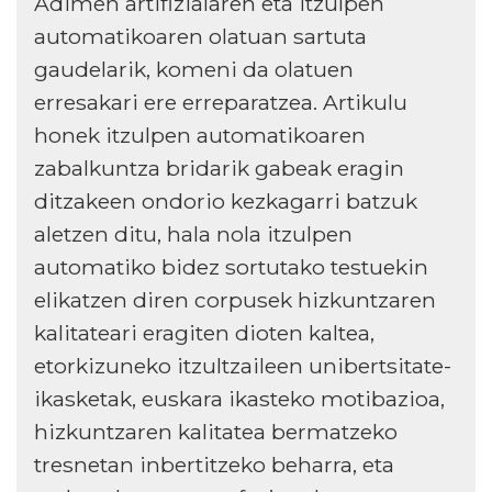
Adimen artifizialaren eta itzulpen
automatikoaren olatuan sartuta
gaudelarik, komeni da olatuen
erresakari ere erreparatzea. Artikulu
honek itzulpen automatikoaren
zabalkuntza bridarik gabeak eragin
ditzakeen ondorio kezkagarri batzuk
aletzen ditu, hala nola itzulpen
automatiko bidez sortutako testuekin
elikatzen diren corpusek hizkuntzaren
kalitateari eragiten dioten kaltea,
etorkizuneko itzultzaileen unibertsitate-
ikasketak, euskara ikasteko motibazioa,
hizkuntzaren kalitatea bermatzeko
tresnetan inbertitzeko beharra, eta