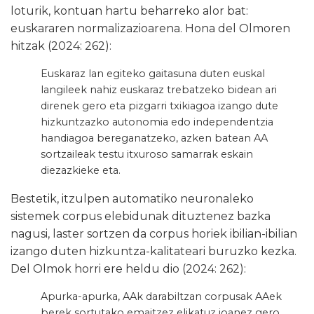
loturik, kontuan hartu beharreko alor bat:
euskararen normalizazioarena. Hona del Olmoren
hitzak (2024: 262):
Euskaraz lan egiteko gaitasuna duten euskal
langileek nahiz euskaraz trebatzeko bidean ari
direnek gero eta pizgarri txikiagoa izango dute
hizkuntzazko autonomia edo independentzia
handiagoa bereganatzeko, azken batean AA
sortzaileak testu itxuroso samarrak eskain
diezazkieke eta.
Bestetik, itzulpen automatiko neuronaleko
sistemek corpus elebidunak dituztenez bazka
nagusi, laster sortzen da corpus horiek ibilian-ibilian
izango duten hizkuntza-kalitateari buruzko kezka.
Del Olmok horri ere heldu dio (2024: 262):
Apurka-apurka, AAk darabiltzan corpusak AAek
berek sortutako emaitzez elikatuz joanez gero,