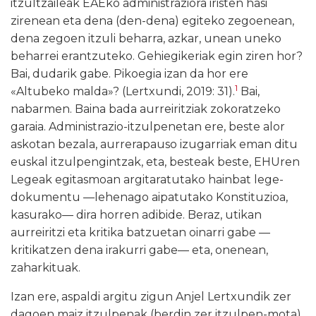
itzultzaileak EAEko administraziora iristen hasi
zirenean eta dena (den-dena) egiteko zegoenean,
dena zegoen itzuli beharra, azkar, unean uneko
beharrei erantzuteko. Gehiegikeriak egin ziren hor?
Bai, dudarik gabe. Pikoegia izan da hor ere
1
«Altubeko malda»? (Lertxundi, 2019: 31).
Bai,
nabarmen. Baina bada aurreiritziak zokoratzeko
garaia. Administrazio-itzulpenetan ere, beste alor
askotan bezala, aurrerapauso izugarriak eman ditu
euskal itzulpengintzak, eta, besteak beste, EHUren
Legeak egitasmoan argitaratutako hainbat lege-
dokumentu —lehenago aipatutako Konstituzioa,
kasurako— dira horren adibide. Beraz, utikan
aurreiritzi eta kritika batzuetan oinarri gabe —
kritikatzen dena irakurri gabe— eta, onenean,
zaharkituak.
Izan ere, aspaldi argitu zigun Anjel Lertxundik zer
dagoen maiz itzulpenak (berdin zer itzulpen-mota)