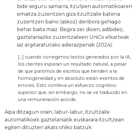
bide seguru samarra, itzulpen automatikoaren
emaitza zuzentzen giza itzultzaile batena
zuzentzen baino (askoz) denbora gehiago
behar baita maiz. Begira zer dioen, adibidez,
gaztelaniazko zuzentzaileen UniCo elkarteak
iaz argitaratutako adierazpenak (2024):
[…] cuando corregimos textos generados por la IA,
los clientes esperan un resultado natural, a pesar
de que partimos de escritos que tienden a la
homogeneidad y en absoluto están exentos de
errores. Esto conlleva un esfuerzo cognitivo
superior que, sin embargo, no se ve traducido en
una remuneración acorde.
Aipa ditzagun orain, labur-labur, itzultzaile
automatikoek gaztelaniatik euskarara itzultzean
egiten dituzten akats ohiko batzuk: