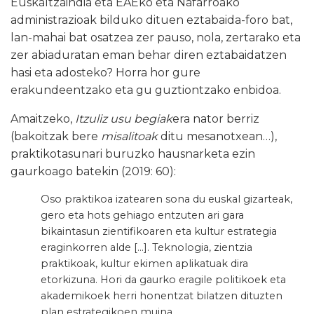
Euskaltzaindia eta EAEko eta Nafarroako
administrazioak bilduko dituen eztabaida-foro bat,
lan-mahai bat osatzea zer pauso, nola, zertarako eta
zer abiaduratan eman behar diren eztabaidatzen
hasi eta adosteko? Horra hor gure
erakundeentzako eta gu guztiontzako enbidoa.
Amaitzeko,
Itzuliz usu begiak
era nator berriz
(bakoitzak bere
misalitoak
ditu mesanotxean…),
praktikotasunari buruzko hausnarketa ezin
gaurkoago batekin (2019: 60):
Oso praktikoa izatearen sona du euskal gizarteak,
gero eta hots gehiago entzuten ari gara
bikaintasun zientifikoaren eta kultur estrategia
eraginkorren alde […]. Teknologia, zientzia
praktikoak, kultur ekimen aplikatuak dira
etorkizuna. Hori da gaurko eragile politikoek eta
akademikoek herri honentzat bilatzen dituzten
plan estrategikoen muina.