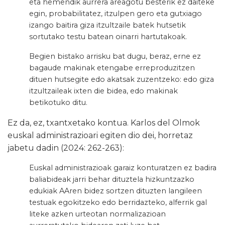
eta hemendik aurrera areagotu besterik ez daiteke
egin, probabilitatez, itzulpen gero eta gutxiago
izango baitira giza itzultzaile batek hutsetik
sortutako testu batean oinarri hartutakoak.
Begien bistako arrisku bat dugu, beraz, erne ez
bagaude makinak etengabe erreproduzitzen
dituen hutsegite edo akatsak zuzentzeko: edo giza
itzultzaileak ixten die bidea, edo makinak
betikotuko ditu.
Ez da, ez, txantxetako kontua. Karlos del Olmok
euskal administrazioari egiten dio dei, horretaz
jabetu dadin (2024: 262-263):
Euskal administrazioak garaiz konturatzen ez badira
baliabideak jarri behar dituztela hizkuntzazko
edukiak AAren bidez sortzen dituzten langileen
testuak egokitzeko edo berridazteko, alferrik gal
liteke azken urteotan normalizazioan