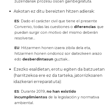
zuzendariak prozesu osoan gainbegiratuta.
Askotan ez ditu bereizten hitzen adierak:
ES
: Dado el carácter civil que tiene el presente
Convenio, todas las cuestiones o
diferencias
que
puedan surgir con motivo del mismo deberán
resolverse…
EU
: Hitzarmen honen izaera zibila dela eta,
hitzarmen honen ondorioz sor daitezkeen arazo
edo
desberdintasun
guztiak…
Ezezko esaldietan, erotu egiten da batzuetan
(harritzekoa ere ez da tarteka, jatorrizkoaren
idazkerari erreparatuta):
ES
: Durante 2019,
no han existido
incumplimientos
de la legislación y normativa
ambiental.