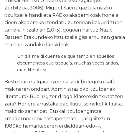
Euskal Herriko Unibertsitateko Argitalpen
Zerbitzua, 2006). Miguel Sáenz gaztelaniazko
itzultzaile handi eta RAEko akademikoak honela
zioen akademiko izendatu zutenean irakurri zuen
sarrera-hitzaldian (2013), gogoan hartuz Nazio
Batuen Erakundeko itzultzaile gisa aritu zen garaia
eta han izandako lankideak:
Un día me di cuenta de que también aquellos
documentos que traducía, muchas veces áridos,
eran literatura.
Beste barre-algara ozen batzuk bulegoko kafe-
makinaren ondoan. Administrazioko itzulpenak
literatura? Bua,
tía
, zer droga-klaserekin txutatzen
zara? Hor ere arrastaka dabilkigu, soinekotik tiraka,
maldizio zahar bat. Euskal itzulpengintza
«modernoaren» hastapenetan —jar gaitezen
1980ko hamarkadaren erdialdean-edo—,