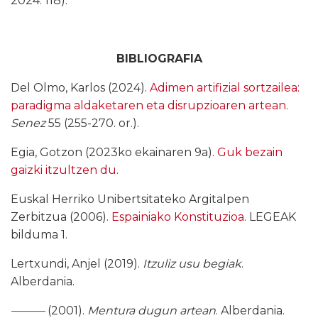
2024: 118).
BIBLIOGRAFIA
Del Olmo, Karlos (2024).
Adimen artifizial sortzailea:
paradigma aldaketaren eta disrupzioaren artean
.
Senez
55 (255-270. or.).
Egia, Gotzon (2023ko ekainaren 9a).
Guk bezain
gaizki itzultzen du
.
Euskal Herriko Unibertsitateko Argitalpen
Zerbitzua (2006).
Espainiako Konstituzioa
. LEGEAK
bilduma 1.
Lertxundi, Anjel (2019).
Itzuliz usu begiak
.
Alberdania.
———
(2001).
Mentura dugun artean
. Alberdania.