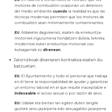
motores de combustión ocasionan un deterioro
del medio ambiente
cuando
la realidad es que las
técnicas modernas permiten que los motores de
combustión sean mínimamente contaminantes.
EU
: Aldaketei dagokienez, esaten da errekuntza-
motorrek ingurumena hondatzen dutela, teknika
modernoei esker errekuntza-motorrak oso
kutsagarriak ez
direnean
.
Jatorrizkoak dioenaren kontrakoa esaten du
batzuetan:
ES:
El Ayuntamiento y todo el personal que trabaja
en él tiene la responsabilidad de ayudar y garantizar
un entorno laboral en el que resulte inaceptable e
indeseable
el acoso sexual o por razón de sexo.
EU:
Udalak eta bertan lan egiten duten langile
guztiek sexu-jazarpena edo sexuagatiko jazarpena