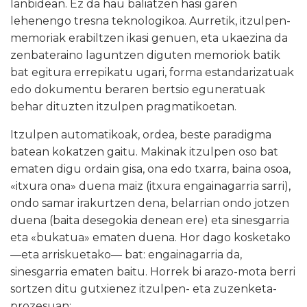
lanbidean. Ez da hau baliatzen hasi garen
lehenengo tresna teknologikoa. Aurretik, itzulpen-
memoriak erabiltzen ikasi genuen, eta ukaezina da
zenbateraino laguntzen diguten memoriok batik
bat egitura errepikatu ugari, forma estandarizatuak
edo dokumentu beraren bertsio eguneratuak
behar dituzten itzulpen pragmatikoetan.
Itzulpen automatikoak, ordea, beste paradigma
batean kokatzen gaitu. Makinak itzulpen oso bat
ematen digu ordain gisa, ona edo txarra, baina osoa,
«itxura ona» duena maiz (itxura engainagarria sarri),
ondo samar irakurtzen dena, belarrian ondo jotzen
duena (baita desegokia denean ere) eta sinesgarria
eta «bukatua» ematen duena. Hor dago kosketako
—eta arriskuetako— bat: engainagarria da,
sinesgarria ematen baitu. Horrek bi arazo-mota berri
sortzen ditu gutxienez itzulpen- eta zuzenketa-
prozesuan: