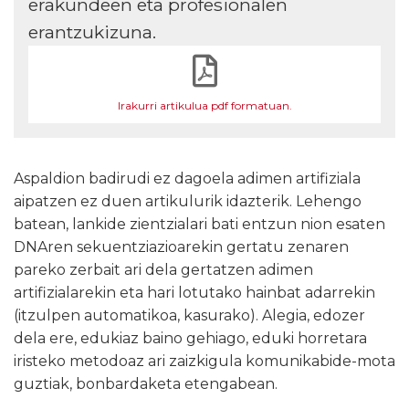
erakundeen eta profesionalen
erantzukizuna.
Irakurri artikulua pdf formatuan.
Aspaldion badirudi ez dagoela adimen artifiziala
aipatzen ez duen artikulurik idazterik. Lehengo
batean, lankide zientzialari bati entzun nion esaten
DNAren sekuentziazioarekin gertatu zenaren
pareko zerbait ari dela gertatzen adimen
artifizialarekin eta hari lotutako hainbat adarrekin
(itzulpen automatikoa, kasurako). Alegia, edozer
dela ere, edukiaz baino gehiago, eduki horretara
iristeko metodoaz ari zaizkigula komunikabide-mota
guztiak, bonbardaketa etengabean.