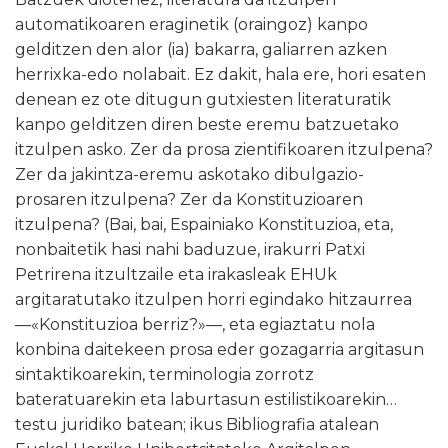
automatikoaren eraginetik (oraingoz) kanpo
gelditzen den alor (ia) bakarra, galiarren azken
herrixka-edo nolabait. Ez dakit, hala ere, hori esaten
denean ez ote ditugun gutxiesten literaturatik
kanpo gelditzen diren beste eremu batzuetako
itzulpen asko. Zer da prosa zientifikoaren itzulpena?
Zer da jakintza-eremu askotako dibulgazio-
prosaren itzulpena? Zer da Konstituzioaren
itzulpena? (Bai, bai, Espainiako Konstituzioa, eta,
nonbaitetik hasi nahi baduzue, irakurri Patxi
Petrirena itzultzaile eta irakasleak EHUk
argitaratutako itzulpen horri egindako hitzaurrea
—«Konstituzioa berriz?»—, eta egiaztatu nola
konbina daitekeen prosa eder gozagarria argitasun
sintaktikoarekin, terminologia zorrotz
bateratuarekin eta laburtasun estilistikoarekin…
testu juridiko batean; ikus Bibliografia atalean