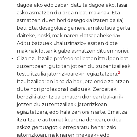
dagoelako edo zabar idatzita dagoelako, lasai
asko asmatzen du ordain bat makinak. Eta
asmatzen duen hori desegokia izaten da (ia)
beti. Eta, desegokiaz gainera, arriskutsua gerta
daiteke, noski, makinaren «lotsagabekeria».
Aditu batzuek «haluzinazio» esaten diote
makinak lotsarik gabe asmatzen dituen horiei.
Giza itzultzaile profesional baten itzulpen bat
zuzentzean, gutxitan jotzen du zuzentzaileak
2
testu itzulia jatorrizkoarekin egiaztatzera.
Itzultzailearen lana da hori, eta ondo zaintzen
dute hori profesional zailduek. Zerbaitek
bereziki atentzioa ematen dionean bakarrik
jotzen du zuzentzaileak jatorrizkoan
egiaztatzera, edo hala zen orain arte. Emaitza
itzultzaile automatikoarena denean, ordea,
askoz gertuagotik erreparatu behar zaio
jatorrizkoari, makinaren «nekeak» edo