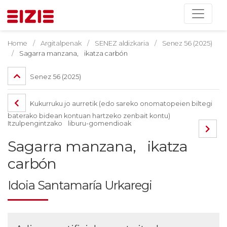
Home
Argitalpenak
SENEZ aldizkaria
Senez 56 (2025)
Sagarra manzana, ikatza carbón
Senez 56 (2025)
Kukurruku jo aurretik (edo sareko onomatopeien biltegi
baterako bidean kontuan hartzeko zenbait kontu)
Itzulpengintzako liburu-gomendioak
Sagarra manzana, ikatza
carbón
Idoia Santamaría Urkaregi