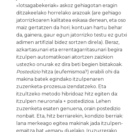
«lotsagabekeriak» askoz gehiagotan eragin
ditzakeelako horrelako arazoak (are gehiago
jatorrizkoaren kalitatea eskasa denean, eta oso
maiz gertatzen da hori; kontuan hartu behar
da, gainera, gaur egun jatorrizko testu ez gutxi
adimen artifizial bidez sortzen direla). Beraz,
azkartasunari eta errentagarritasunari begira
itzulpen automatikoari aitortzen zaizkion
ustezko onurak ez dira beti begien bistakoak.
Postedizio
hitza (eufemismoa?) erabili ohi da
makina batek egindako itzulpenaren
zuzenketa-prozesua izendatzeko. Eta
itzultzeko metodo hibridoaz hitz egiten da:
itzulpen neuronala + postedizioa. Lehen
zuzenketa esaten genuena, orain postedizio
nonbait. Eta, hitz berriarekin, kondizio berriak:
lana merkeago egitea makinak jada itzulpen-
emaitza bat «eman» duelako. Iruzurrerako