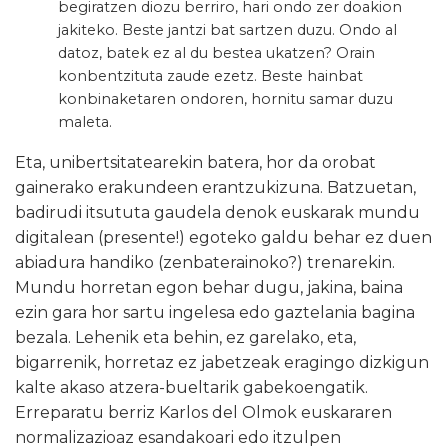
begiratzen diozu berriro, hari ondo zer doakion
jakiteko. Beste jantzi bat sartzen duzu. Ondo al
datoz, batek ez al du bestea ukatzen? Orain
konbentzituta zaude ezetz. Beste hainbat
konbinaketaren ondoren, hornitu samar duzu
maleta.
Eta, unibertsitatearekin batera, hor da orobat
gainerako erakundeen erantzukizuna. Batzuetan,
badirudi itsututa gaudela denok euskarak mundu
digitalean (presente!) egoteko galdu behar ez duen
abiadura handiko (zenbaterainoko?) trenarekin.
Mundu horretan egon behar dugu, jakina, baina
ezin gara hor sartu ingelesa edo gaztelania bagina
bezala. Lehenik eta behin, ez garelako, eta,
bigarrenik, horretaz ez jabetzeak eragingo dizkigun
kalte akaso atzera-bueltarik gabekoengatik.
Erreparatu berriz Karlos del Olmok euskararen
normalizazioaz esandakoari edo itzulpen