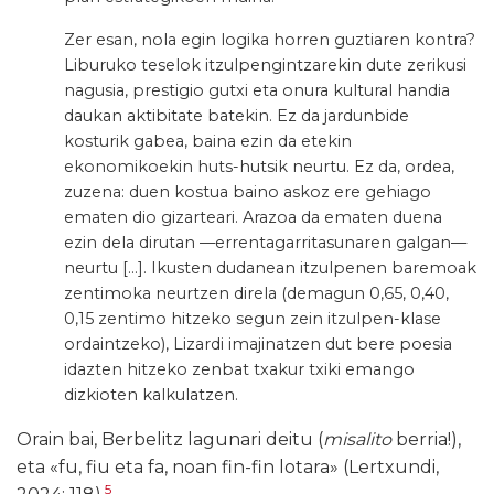
Zer esan, nola egin logika horren guztiaren kontra?
Liburuko teselok itzulpengintzarekin dute zerikusi
nagusia, prestigio gutxi eta onura kultural handia
daukan aktibitate batekin. Ez da jardunbide
kosturik gabea, baina ezin da etekin
ekonomikoekin huts-hutsik neurtu. Ez da, ordea,
zuzena: duen kostua baino askoz ere gehiago
ematen dio gizarteari. Arazoa da ematen duena
ezin dela dirutan —errentagarritasunaren galgan—
neurtu […]. Ikusten dudanean itzulpenen baremoak
zentimoka neurtzen direla (demagun 0,65, 0,40,
0,15 zentimo hitzeko segun zein itzulpen-klase
ordaintzeko), Lizardi imajinatzen dut bere poesia
idazten hitzeko zenbat txakur txiki emango
dizkioten kalkulatzen.
Orain bai, Berbelitz lagunari deitu (
misalito
berria!),
eta «fu, fiu eta fa, noan fin-fin lotara» (Lertxundi,
5