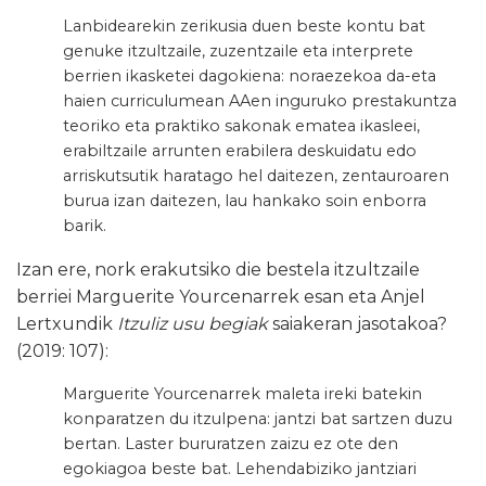
Lanbidearekin zerikusia duen beste kontu bat
genuke itzultzaile, zuzentzaile eta interprete
berrien ikasketei dagokiena: noraezekoa da-eta
haien curriculumean AAen inguruko prestakuntza
teoriko eta praktiko sakonak ematea ikasleei,
erabiltzaile arrunten erabilera deskuidatu edo
arriskutsutik haratago hel daitezen, zentauroaren
burua izan daitezen, lau hankako soin enborra
barik.
Izan ere, nork erakutsiko die bestela itzultzaile
berriei Marguerite Yourcenarrek esan eta Anjel
Lertxundik
Itzuliz usu begiak
saiakeran jasotakoa?
(2019: 107):
Marguerite Yourcenarrek maleta ireki batekin
konparatzen du itzulpena: jantzi bat sartzen duzu
bertan. Laster bururatzen zaizu ez ote den
egokiagoa beste bat. Lehendabiziko jantziari