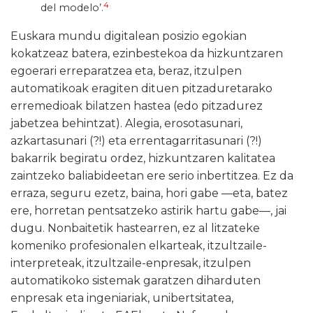
4
del modelo’.
Euskara mundu digitalean posizio egokian
kokatzeaz batera, ezinbestekoa da hizkuntzaren
egoerari erreparatzea eta, beraz, itzulpen
automatikoak eragiten dituen pitzaduretarako
erremedioak bilatzen hastea (edo pitzadurez
jabetzea behintzat). Alegia, erosotasunari,
azkartasunari (?!) eta errentagarritasunari (?!)
bakarrik begiratu ordez, hizkuntzaren kalitatea
zaintzeko baliabideetan ere serio inbertitzea. Ez da
erraza, seguru ezetz, baina, hori gabe —eta, batez
ere, horretan pentsatzeko astirik hartu gabe—, jai
dugu. Nonbaitetik hastearren, ez al litzateke
komeniko profesionalen elkarteak, itzultzaile-
interpreteak, itzultzaile-enpresak, itzulpen
automatikoko sistemak garatzen diharduten
enpresak eta ingeniariak, unibertsitatea,