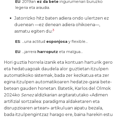
EU
: 2019an
ez da bete
ingurumenari buruzko
legeria eta araudia.
Jatorrizko hitz baten adiera ondo ulertzen ez
duenean —ez denean adiera ohikoena—,
3
asmatu egiten du:
ES
: …una actitud
esponjosa
y flexible…
EU
: …jarrera
harroputz
eta malgua…
Hori guztia horrela izanik eta kontuan harturik gero
eta hedatuagoak daudela alor guztietan itzulpen
automatikoko sistemak, bada zer kezkatua eta zer
egina itzulpen automatikoaren hedatze-garai bete-
betean gauden honetan. Batetik, Karlos del Olmok
2024ko
Senez
aldizkarian argitaratutako «Adimen
artifizial sortzailea: paradigma aldaketaren eta
disrupzioaren artean» artikuluan aipatu bezala,
bada itzulpengintzaz harago ere, baina harekin estu