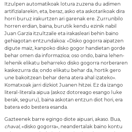
Itzulpen automatikoak lotura zuzena du adimen
artifizialarekin, eta, beraz, asko eta askotarikoak dira
horri buruz irakurtzen ari garenak ere. Zurrunbilo
horren erdian, baina, burutik kendu ezinik nabil
Juan Garzia itzultzaile eta irakasleari behin baino
gehiagotan entzundakoa: «Disko gogorra aipatzen
digute maiz, kanpoko disko gogor handietan gorde
behar omen da informazioa; oso ondo, baina lehen-
lehenik elikatu beharreko disko gogorra norberaren
kaskezurra da; ondo elikatu behar da, hortik gero
une bakoitzean behar dena atera ahal izateko».
Komatxoak jarri dizkiot Juanen hitzei. Ez da izango
literal-literala aipua (askoz dotoreago esango luke
berak, seguru), baina askotan entzun diot hori, era
batera edo bestera esanda.
Gazteenek barre egingo diote aipuari, akaso. Bua,
chaval
, «disko gogorra», neandertalak baino kontu