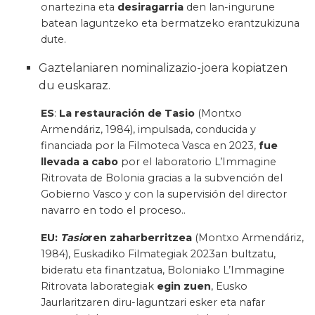
onartezina eta
desiragarria
den lan-ingurune
batean laguntzeko eta bermatzeko erantzukizuna
dute.
Gaztelaniaren nominalizazio-joera kopiatzen
du euskaraz.
ES
:
La restauración de Tasio
(Montxo
Armendáriz, 1984), impulsada, conducida y
financiada por la Filmoteca Vasca en 2023,
fue
llevada a cabo
por el laboratorio L’Immagine
Ritrovata de Bolonia gracias a la subvención del
Gobierno Vasco y con la supervisión del director
navarro en todo el proceso..
EU:
Tasio
ren zaharberritzea
(Montxo Armendáriz,
1984), Euskadiko Filmategiak 2023an bultzatu,
bideratu eta finantzatua, Boloniako L’Immagine
Ritrovata laborategiak
egin zuen
, Eusko
Jaurlaritzaren diru-laguntzari esker eta nafar