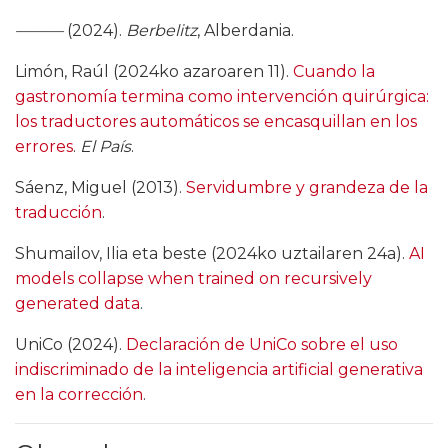
———
(2024).
Berbelitz
, Alberdania.
Limón, Raúl (2024ko azaroaren 11).
Cuando la
gastronomía termina como intervención quirúrgica:
los traductores automáticos se encasquillan en los
errores
.
El País
.
Sáenz, Miguel (2013).
Servidumbre y grandeza de la
traducción
.
Shumailov, Ilia eta beste (2024ko uztailaren 24a).
AI
models collapse when trained on recursively
generated data
.
UniCo (2024).
Declaración de UniCo sobre el uso
indiscriminado de la inteligencia artificial generativa
en la corrección
.