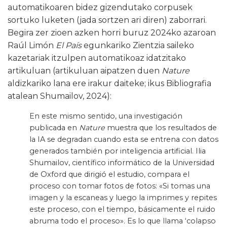
automatikoaren bidez gizendutako corpusek
sortuko luketen (jada sortzen ari diren) zaborrari.
Begira zer zioen azken horri buruz 2024ko azaroan
Raúl Limón
El País
egunkariko Zientzia saileko
kazetariak itzulpen automatikoaz idatzitako
artikuluan (artikuluan aipatzen duen
Nature
aldizkariko lana ere irakur daiteke; ikus Bibliografia
atalean Shumailov, 2024):
En este mismo sentido, una investigación
publicada en
Nature
muestra que los resultados de
la IA se degradan cuando esta se entrena con datos
generados también por inteligencia artificial. Ilia
Shumailov, científico informático de la Universidad
de Oxford que dirigió el estudio, compara el
proceso con tomar fotos de fotos: «Si tomas una
imagen y la escaneas y luego la imprimes y repites
este proceso, con el tiempo, básicamente el ruido
abruma todo el proceso». Es lo que llama ‘colapso