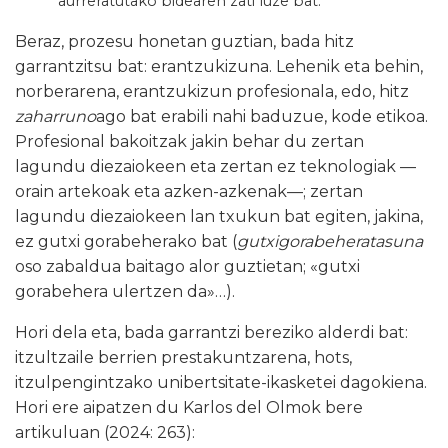
aurreratutako bidearen zati luze bat.
Beraz, prozesu honetan guztian, bada hitz
garrantzitsu bat: erantzukizuna. Lehenik eta behin,
norberarena, erantzukizun profesionala, edo, hitz
zaharruno
ago bat erabili nahi baduzue, kode etikoa.
Profesional bakoitzak jakin behar du zertan
lagundu diezaiokeen eta zertan ez teknologiak —
orain artekoak eta azken-azkenak—; zertan
lagundu diezaiokeen lan txukun bat egiten, jakina,
ez gutxi gorabeherako bat (
gutxigorabeheratasuna
oso zabaldua baitago alor guztietan; «gutxi
gorabehera ulertzen da»…).
Hori dela eta, bada garrantzi bereziko alderdi bat:
itzultzaile berrien prestakuntzarena, hots,
itzulpengintzako unibertsitate-ikasketei dagokiena.
Hori ere aipatzen du Karlos del Olmok bere
artikuluan (2024: 263):