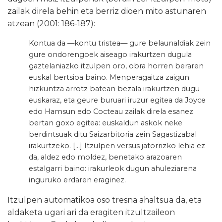
zailak direla behin eta berriz dioen mito astunaren
atzean (2001: 186-187):
Kontua da —kontu tristea— gure belaunaldiak zein
gure ondorengoek aiseago irakurtzen dugula
gaztelaniazko itzulpen oro, obra horren beraren
euskal bertsioa baino. Menperagaitza zaigun
hizkuntza arrotz batean bezala irakurtzen dugu
euskaraz, eta geure buruari iruzur egitea da Joyce
edo Hamsun edo Cocteau zailak direla esanez
bertan goxo egitea: euskaldun askok neke
berdintsuak ditu Saizarbitoria zein Sagastizabal
irakurtzeko. […] Itzulpen versus jatorrizko lehia ez
da, aldez edo moldez, benetako arazoaren
estalgarri baino: irakurleok dugun ahuleziarena
inguruko erdaren eraginez.
Itzulpen automatikoa oso tresna ahaltsua da, eta
aldaketa ugari ari da eragiten itzultzaileon