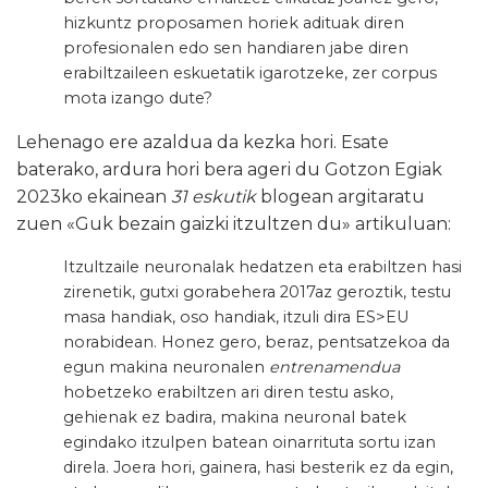
hizkuntz proposamen horiek adituak diren
profesionalen edo sen handiaren jabe diren
erabiltzaileen eskuetatik igarotzeke, zer corpus
mota izango dute?
Lehenago ere azaldua da kezka hori. Esate
baterako, ardura hori bera ageri du Gotzon Egiak
2023ko ekainean
31 eskutik
blogean argitaratu
zuen «Guk bezain gaizki itzultzen du» artikuluan:
Itzultzaile neuronalak hedatzen eta erabiltzen hasi
zirenetik, gutxi gorabehera 2017az geroztik, testu
masa handiak, oso handiak, itzuli dira ES>EU
norabidean. Honez gero, beraz, pentsatzekoa da
egun makina neuronalen
entrenamendua
hobetzeko erabiltzen ari diren testu asko,
gehienak ez badira, makina neuronal batek
egindako itzulpen batean oinarrituta sortu izan
direla. Joera hori, gainera, hasi besterik ez da egin,