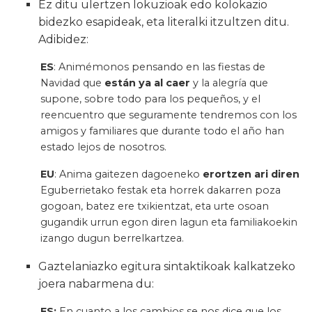
Ez ditu ulertzen lokuzioak edo kolokazio
bidezko esapideak, eta literalki itzultzen ditu.
Adibidez:
ES
: Animémonos pensando en las fiestas de
Navidad que
están ya al caer
y la alegría que
supone, sobre todo para los pequeños, y el
reencuentro que seguramente tendremos con los
amigos y familiares que durante todo el año han
estado lejos de nosotros.
EU
: Anima gaitezen dagoeneko
erortzen ari diren
Eguberrietako festak eta horrek dakarren poza
gogoan, batez ere txikientzat, eta urte osoan
gugandik urrun egon diren lagun eta familiakoekin
izango dugun berrelkartzea.
Gaztelaniazko egitura sintaktikoak kalkatzeko
joera nabarmena du:
ES:
En cuanto a los cambios se nos dice que los