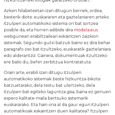
hizkuntza-teknologiak garatzeko orduan…
Azken hilabeteetan izan ditugun berriek, ordea,
besterik diote: euskararen eta gaztelaniaren arteko
itzulpen automatikoko sistema on bat sortzea
posible da, eta horren adibide dira
modela.eus
webgunean erabiltzaileari eskaintzen zaizkion
sistemak. Segundo gutxi batzuk baino ez dira behar
paragrafo oso bat itzultzeko, euskaratik gaztelaniara
edo alderantziz. Gainera, dokumentuak itzultzeko
ere balio du, behin zerbitzua kontratatuta.
Orain arte, erabili izan ditugu itzulpen
automatikoko sistemak beste hizkuntza-bikote
batzuetarako, dela testu bat ulertzeko, dela
itzulpen bat egiteko laguntza gisa, baina ez genuen
espero kalitate-maila bertsuko sistemarik
euskararako. Eta hain ona al da gaur egun itzulpen
automatikoak eskaintzen duen kalitatea? Itzulpen