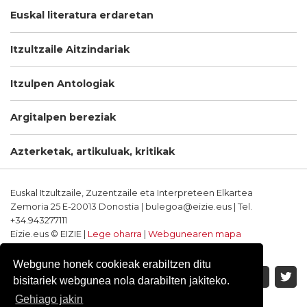
Euskal literatura erdaretan
Itzultzaile Aitzindariak
Itzulpen Antologiak
Argitalpen bereziak
Azterketak, artikuluak, kritikak
Euskal Itzultzaile, Zuzentzaile eta Interpreteen Elkartea
Zemoria 25 E-20013 Donostia | bulegoa@eizie.eus | Tel.
+34.943277111
Eizie.eus © EIZIE |
Lege oharra
|
Webgunearen mapa
Softwarea eta diseinua: CodeSyntax
Webgune honek cookieak erabiltzen ditu
bisitariek webgunea nola darabilten jakiteko.
Gehiago jakin