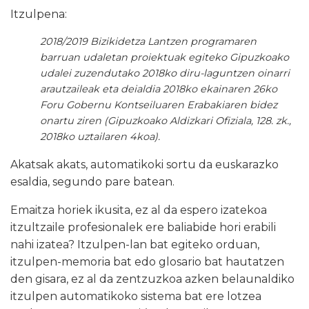
Itzulpena:
2018/2019 Bizikidetza Lantzen programaren
barruan udaletan proiektuak egiteko Gipuzkoako
udalei zuzendutako 2018ko diru-laguntzen oinarri
arautzaileak eta deialdia 2018ko ekainaren 26ko
Foru Gobernu Kontseiluaren Erabakiaren bidez
onartu ziren (Gipuzkoako Aldizkari Ofiziala, 128. zk.,
2018ko uztailaren 4koa).
Akatsak akats, automatikoki sortu da euskarazko
esaldia, segundo pare batean.
Emaitza horiek ikusita, ez al da espero izatekoa
itzultzaile profesionalek ere baliabide hori erabili
nahi izatea? Itzulpen-lan bat egiteko orduan,
itzulpen-memoria bat edo glosario bat hautatzen
den gisara, ez al da zentzuzkoa azken belaunaldiko
itzulpen automatikoko sistema bat ere lotzea