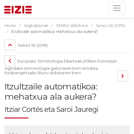
Home
Argitalpenak
SENEZ aldizkaria
Senez 50 (2019)
Itzultzaile automatikoa: mehatxua ala aukera?
Senez 50 (2019)
Europako Terminologia Elkarteak 2018an Donostian
egindako terminologia-gailurraren berri ematea
Itzulpengintzako liburu-aldizkarien berri
Itzultzaile automatikoa:
mehatxua ala aukera?
Itziar Cortés eta Saroi Jauregi