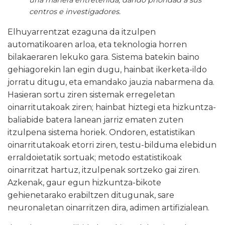
una manera entretenida, dando prioridad a sus
centros e investigadores.
Elhuyarrentzat ezaguna da itzulpen
automatikoaren arloa, eta teknologia horren
bilakaeraren lekuko gara. Sistema batekin baino
gehiagorekin lan egin dugu, hainbat ikerketa-ildo
jorratu ditugu, eta emandako jauzia nabarmena da.
Hasieran sortu ziren sistemak erregeletan
oinarritutakoak ziren; hainbat hiztegi eta hizkuntza-
baliabide batera lanean jarriz ematen zuten
itzulpena sistema horiek. Ondoren, estatistikan
oinarritutakoak etorri ziren, testu-bilduma elebidun
erraldoietatik sortuak; metodo estatistikoak
oinarritzat hartuz, itzulpenak sortzeko gai ziren.
Azkenak, gaur egun hizkuntza-bikote
gehienetarako erabiltzen ditugunak, sare
neuronaletan oinarritzen dira, adimen artifizialean.