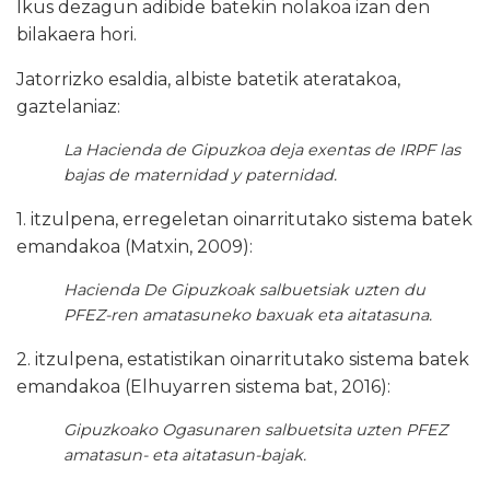
Ikus dezagun adibide batekin nolakoa izan den
bilakaera hori.
Jatorrizko esaldia, albiste batetik ateratakoa,
gaztelaniaz:
La Hacienda de Gipuzkoa deja exentas de IRPF las
bajas de maternidad y paternidad.
1. itzulpena, erregeletan oinarritutako sistema batek
emandakoa (Matxin, 2009):
Hacienda De Gipuzkoak salbuetsiak uzten du
PFEZ-ren amatasuneko baxuak eta aitatasuna.
2. itzulpena, estatistikan oinarritutako sistema batek
emandakoa (Elhuyarren sistema bat, 2016):
Gipuzkoako Ogasunaren salbuetsita uzten PFEZ
amatasun- eta aitatasun-bajak.