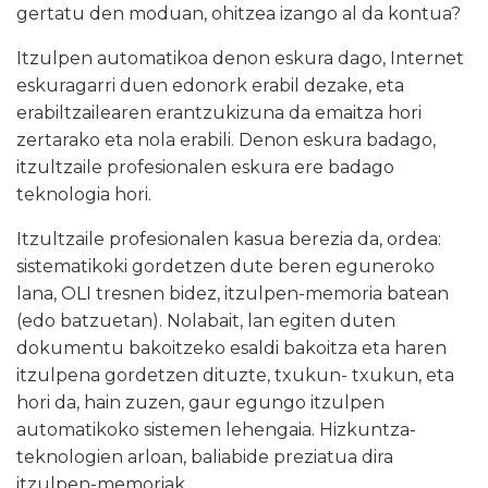
gertatu den moduan, ohitzea izango al da kontua?
Itzulpen automatikoa denon eskura dago, Internet
eskuragarri duen edonork erabil dezake, eta
erabiltzailearen erantzukizuna da emaitza hori
zertarako eta nola erabili. Denon eskura badago,
itzultzaile profesionalen eskura ere badago
teknologia hori.
Itzultzaile profesionalen kasua berezia da, ordea:
sistematikoki gordetzen dute beren eguneroko
lana, OLI tresnen bidez, itzulpen-memoria batean
(edo batzuetan). Nolabait, lan egiten duten
dokumentu bakoitzeko esaldi bakoitza eta haren
itzulpena gordetzen dituzte, txukun- txukun, eta
hori da, hain zuzen, gaur egungo itzulpen
automatikoko sistemen lehengaia. Hizkuntza-
teknologien arloan, baliabide preziatua dira
itzulpen-memoriak.