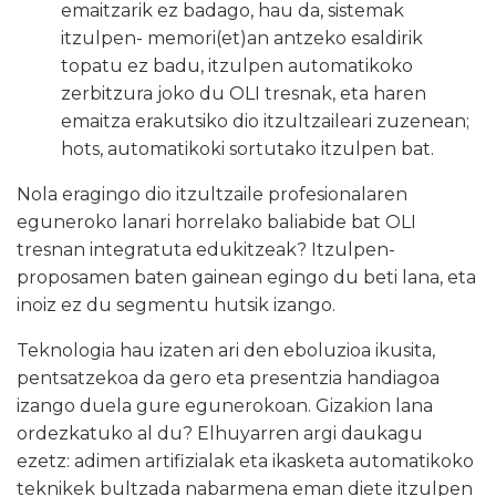
emaitzarik ez badago, hau da, sistemak
itzulpen- memori(et)an antzeko esaldirik
topatu ez badu, itzulpen automatikoko
zerbitzura joko du OLI tresnak, eta haren
emaitza erakutsiko dio itzultzaileari zuzenean;
hots, automatikoki sortutako itzulpen bat.
Nola eragingo dio itzultzaile profesionalaren
eguneroko lanari horrelako baliabide bat OLI
tresnan integratuta edukitzeak? Itzulpen-
proposamen baten gainean egingo du beti lana, eta
inoiz ez du segmentu hutsik izango.
Teknologia hau izaten ari den eboluzioa ikusita,
pentsatzekoa da gero eta presentzia handiagoa
izango duela gure egunerokoan. Gizakion lana
ordezkatuko al du? Elhuyarren argi daukagu
ezetz: adimen artifizialak eta ikasketa automatikoko
teknikek bultzada nabarmena eman diete itzulpen