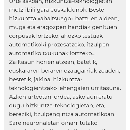
Urte askoan, hizkuntza-teknologietan
motz ibili gara euskaldunok. Beste
hizkuntza «ahaltsuago» batzuen aldean,
muga eta eragozpen handiak genituen
corpusak lortzeko, ahozko testuak
automatikoki prozesatzeko, itzulpen
automatiko txukunak lortzeko…
Zailtasun horien atzean, batetik,
euskararen beraren ezaugarriak zeuden;
bestetik, jakina, hizkuntza-
teknologientzako lehengaien urritasuna.
Azken urteotan, ordea, asko aurreratu
dugu hizkuntza-teknologietan, eta,
bereziki, itzulpengintza automatikoan.
Sare neuronaletan oinarritutako