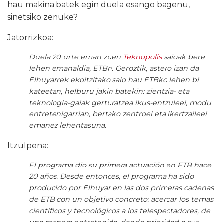
hau makina batek egin duela esango bagenu,
sinetsiko zenuke?
Jatorrizkoa:
Duela 20 urte eman zuen
Teknopolis
saioak bere
lehen emanaldia, ETBn. Geroztik, astero izan da
Elhuyarrek ekoitzitako saio hau ETBko lehen bi
kateetan, helburu jakin batekin: zientzia- eta
teknologia-gaiak gerturatzea ikus-entzuleei, modu
entretenigarrian, bertako zentroei eta ikertzaileei
emanez lehentasuna.
Itzulpena:
El programa dio su primera actuación en ETB hace
20 años. Desde entonces, el programa ha sido
producido por Elhuyar en las dos primeras cadenas
de ETB con un objetivo concreto: acercar los temas
científicos y tecnológicos a los telespectadores, de