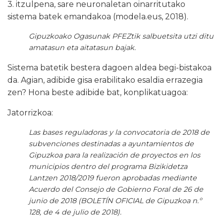
3. itzulpena, sare neuronaletan oinarritutako
sistema batek emandakoa (modela.eus, 2018).
Gipuzkoako Ogasunak PFEZtik salbuetsita utzi ditu
amatasun eta aitatasun bajak.
Sistema batetik bestera dagoen aldea begi-bistakoa
da. Agian, adibide gisa erabilitako esaldia errazegia
zen? Hona beste adibide bat, konplikatuagoa:
Jatorrizkoa:
Las bases reguladoras y la convocatoria de 2018 de
subvenciones destinadas a ayuntamientos de
Gipuzkoa para la realización de proyectos en los
municipios dentro del programa Bizikidetza
Lantzen 2018/2019 fueron aprobadas mediante
Acuerdo del Consejo de Gobierno Foral de 26 de
junio de 2018 (BOLETÍN OFICIAL de Gipuzkoa n.º
128, de 4 de julio de 2018).