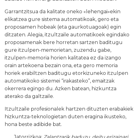
Garrantzitsua da kalitate oneko «lehengai»ekin
elikatzea gure sistema automatikoak, gero eta
proposamen hobeak (eta gaurkotuagoak) egin
ditzaten. Alegia, itzultzaile automatikoek egindako
proposamenak bere horretan sartzen baditugu
gure itzulpen-memorietan, zuzendu gabe,
itzulpen-memoria horien kalitatea ez da izango
orain artekoena bezain ona, eta gero memoria
horiek erabiltzen baditugu etorkizuneko itzulpen
automatikoko sistemei “irakasteko”, emaitzak
okerrera egingo du. Azken batean, hizkuntza
aterako da galtzaile.
Itzultzaile profesionalek hartzen dituzten erabakiek
hizkuntza-teknologietan duten eragina ikusteko,
hona beste adibide bat.
Jatorrizkoa:
Zalantzarik baduzu, deitu erizainari.