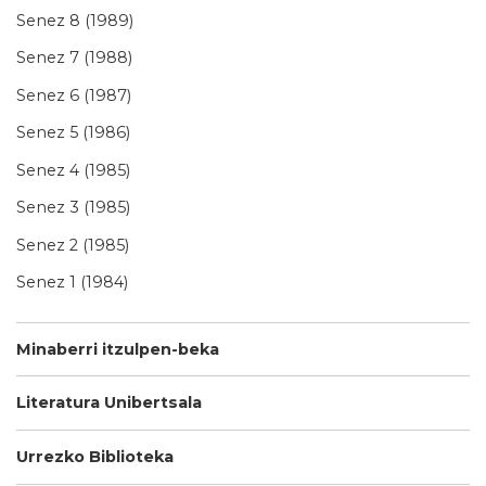
Senez 8 (1989)
Senez 7 (1988)
Senez 6 (1987)
Senez 5 (1986)
Senez 4 (1985)
Senez 3 (1985)
Senez 2 (1985)
Senez 1 (1984)
Minaberri itzulpen-beka
Literatura Unibertsala
Urrezko Biblioteka