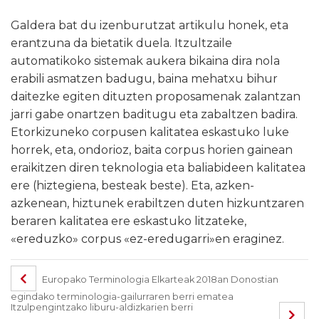
Galdera bat du izenburutzat artikulu honek, eta
erantzuna da bietatik duela. Itzultzaile
automatikoko sistemak aukera bikaina dira nola
erabili asmatzen badugu, baina mehatxu bihur
daitezke egiten dituzten proposamenak zalantzan
jarri gabe onartzen baditugu eta zabaltzen badira.
Etorkizuneko corpusen kalitatea eskastuko luke
horrek, eta, ondorioz, baita corpus horien gainean
eraikitzen diren teknologia eta baliabideen kalitatea
ere (hiztegiena, besteak beste). Eta, azken-
azkenean, hiztunek erabiltzen duten hizkuntzaren
beraren kalitatea ere eskastuko litzateke,
«ereduzko» corpus «ez-eredugarri»en eraginez.
Europako Terminologia Elkarteak 2018an Donostian
egindako terminologia-gailurraren berri ematea
Itzulpengintzako liburu-aldizkarien berri