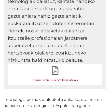
teknologiak baliatuz, kalitate handiko
emaitzak lortu ditugu euskaratik
gaztelaniara nahiz gaztelaniatik
euskarara itzultzen duten sistemetan.
Horrek, noski, aldaketak dakartza
itzultzaile profesionalen jardunera:
aukerak eta mehatxuak. Kontuan
hartzekoak biak ere, etorkizuneko
hizkuntza baldintzatuko baitute.
Irakurri artikulua pdf formatuan.
Teknologia berriek eraldaketa dakarte, eta horren
adibide da itzulpengintza. Aspaldi hasi ginen