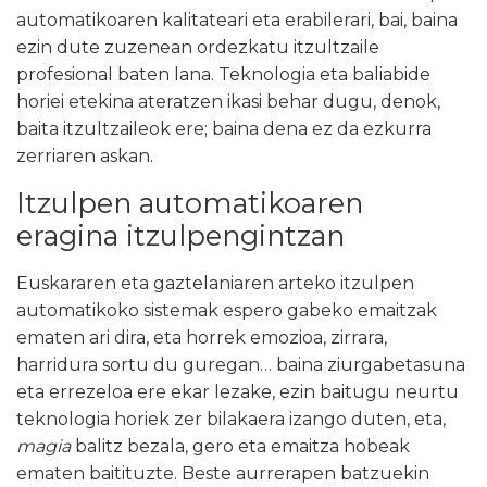
automatikoaren kalitateari eta erabilerari, bai, baina
ezin dute zuzenean ordezkatu itzultzaile
profesional baten lana. Teknologia eta baliabide
horiei etekina ateratzen ikasi behar dugu, denok,
baita itzultzaileok ere; baina dena ez da ezkurra
zerriaren askan.
Itzulpen automatikoaren
eragina itzulpengintzan
Euskararen eta gaztelaniaren arteko itzulpen
automatikoko sistemak espero gabeko emaitzak
ematen ari dira, eta horrek emozioa, zirrara,
harridura sortu du guregan… baina ziurgabetasuna
eta errezeloa ere ekar lezake, ezin baitugu neurtu
teknologia horiek zer bilakaera izango duten, eta,
magia
balitz bezala, gero eta emaitza hobeak
ematen baitituzte. Beste aurrerapen batzuekin