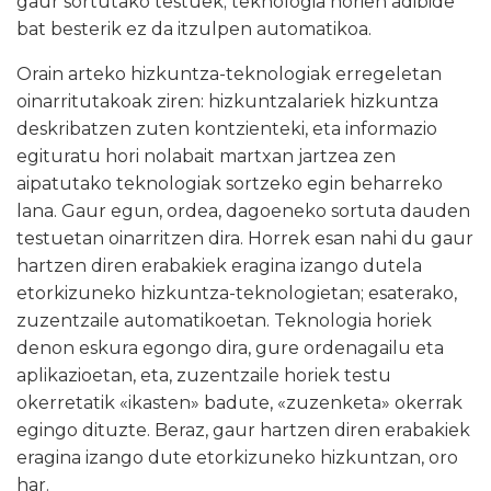
gaur sortutako testuek; teknologia horien adibide
bat besterik ez da itzulpen automatikoa.
Orain arteko hizkuntza-teknologiak erregeletan
oinarritutakoak ziren: hizkuntzalariek hizkuntza
deskribatzen zuten kontzienteki, eta informazio
egituratu hori nolabait martxan jartzea zen
aipatutako teknologiak sortzeko egin beharreko
lana. Gaur egun, ordea, dagoeneko sortuta dauden
testuetan oinarritzen dira. Horrek esan nahi du gaur
hartzen diren erabakiek eragina izango dutela
etorkizuneko hizkuntza-teknologietan; esaterako,
zuzentzaile automatikoetan. Teknologia horiek
denon eskura egongo dira, gure ordenagailu eta
aplikazioetan, eta, zuzentzaile horiek testu
okerretatik «ikasten» badute, «zuzenketa» okerrak
egingo dituzte. Beraz, gaur hartzen diren erabakiek
eragina izango dute etorkizuneko hizkuntzan, oro
har.