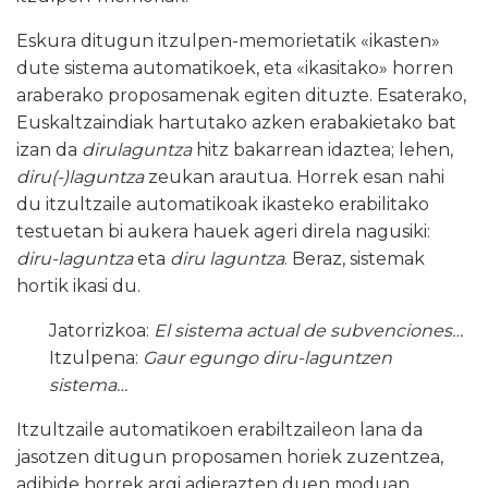
Eskura ditugun itzulpen-memorietatik «ikasten»
dute sistema automatikoek, eta «ikasitako» horren
araberako proposamenak egiten dituzte. Esaterako,
Euskaltzaindiak hartutako azken erabakietako bat
izan da
dirulaguntza
hitz bakarrean idaztea; lehen,
diru(-)laguntza
zeukan arautua. Horrek esan nahi
du itzultzaile automatikoak ikasteko erabilitako
testuetan bi aukera hauek ageri direla nagusiki:
diru-laguntza
eta
diru laguntza
. Beraz, sistemak
hortik ikasi du.
Jatorrizkoa:
El sistema actual de subvenciones…
Itzulpena:
Gaur egungo diru-laguntzen
sistema…
Itzultzaile automatikoen erabiltzaileon lana da
jasotzen ditugun proposamen horiek zuzentzea,
adibide horrek argi adierazten duen moduan.