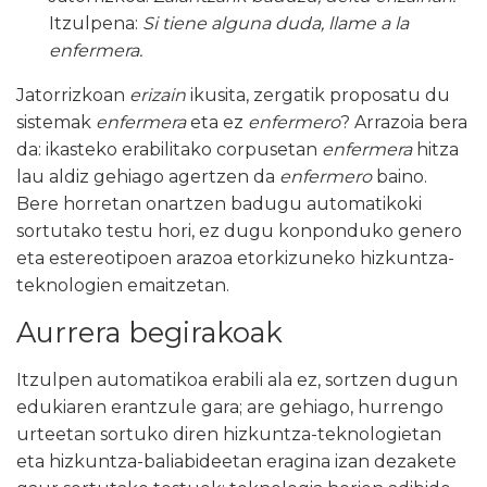
Itzulpena:
Si tiene alguna duda, llame a la
enfermera.
Jatorrizkoan
erizain
ikusita, zergatik proposatu du
sistemak
enfermera
eta ez
enfermero
? Arrazoia bera
da: ikasteko erabilitako corpusetan
enfermera
hitza
lau aldiz gehiago agertzen da
enfermero
baino.
Bere horretan onartzen badugu automatikoki
sortutako testu hori, ez dugu konponduko genero
eta estereotipoen arazoa etorkizuneko hizkuntza-
teknologien emaitzetan.
Aurrera begirakoak
Itzulpen automatikoa erabili ala ez, sortzen dugun
edukiaren erantzule gara; are gehiago, hurrengo
urteetan sortuko diren hizkuntza-teknologietan
eta hizkuntza-baliabideetan eragina izan dezakete