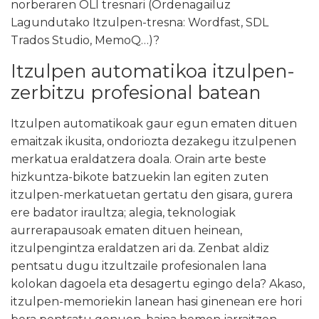
norberaren OLI tresnari (Ordenagailuz
Lagundutako Itzulpen-tresna: Wordfast, SDL
Trados Studio, MemoQ…)?
Itzulpen automatikoa itzulpen-
zerbitzu profesional batean
Itzulpen automatikoak gaur egun ematen dituen
emaitzak ikusita, ondoriozta dezakegu itzulpenen
merkatua eraldatzera doala. Orain arte beste
hizkuntza-bikote batzuekin lan egiten zuten
itzulpen-merkatuetan gertatu den gisara, gurera
ere badator iraultza; alegia, teknologiak
aurrerapausoak ematen dituen heinean,
itzulpengintza eraldatzen ari da. Zenbat aldiz
pentsatu dugu itzultzaile profesionalen lana
kolokan dagoela eta desagertu egingo dela? Akaso,
itzulpen-memoriekin lanean hasi ginenean ere hori