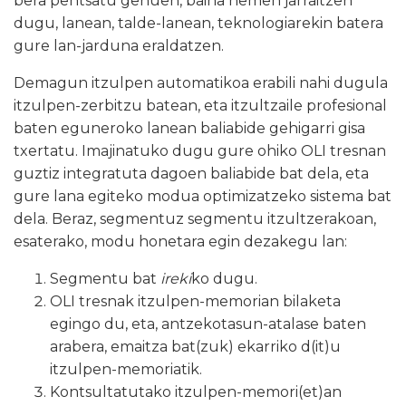
bera pentsatu genuen, baina hemen jarraitzen
dugu, lanean, talde-lanean, teknologiarekin batera
gure lan-jarduna eraldatzen.
Demagun itzulpen automatikoa erabili nahi dugula
itzulpen-zerbitzu batean, eta itzultzaile profesional
baten eguneroko lanean baliabide gehigarri gisa
txertatu. Imajinatuko dugu gure ohiko OLI tresnan
guztiz integratuta dagoen baliabide bat dela, eta
gure lana egiteko modua optimizatzeko sistema bat
dela. Beraz, segmentuz segmentu itzultzerakoan,
esaterako, modu honetara egin dezakegu lan:
Segmentu bat
ireki
ko dugu.
OLI tresnak itzulpen-memorian bilaketa
egingo du, eta, antzekotasun-atalase baten
arabera, emaitza bat(zuk) ekarriko d(it)u
itzulpen-memoriatik.
Kontsultatutako itzulpen-memori(et)an