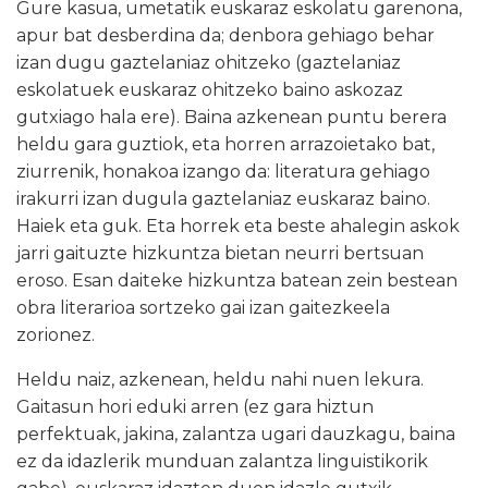
Gure kasua, umetatik euskaraz eskolatu garenona,
apur bat desberdina da; denbora gehiago behar
izan dugu gaztelaniaz ohitzeko (gaztelaniaz
eskolatuek euskaraz ohitzeko baino askozaz
gutxiago hala ere). Baina azkenean puntu berera
heldu gara guztiok, eta horren arrazoietako bat,
ziurrenik, honakoa izango da: literatura gehiago
irakurri izan dugula gaztelaniaz euskaraz baino.
Haiek eta guk. Eta horrek eta beste ahalegin askok
jarri gaituzte hizkuntza bietan neurri bertsuan
eroso. Esan daiteke hizkuntza batean zein bestean
obra literarioa sortzeko gai izan gaitezkeela
zorionez.
Heldu naiz, azkenean, heldu nahi nuen lekura.
Gaitasun hori eduki arren (ez gara hiztun
perfektuak, jakina, zalantza ugari dauzkagu, baina
ez da idazlerik munduan zalantza linguistikorik