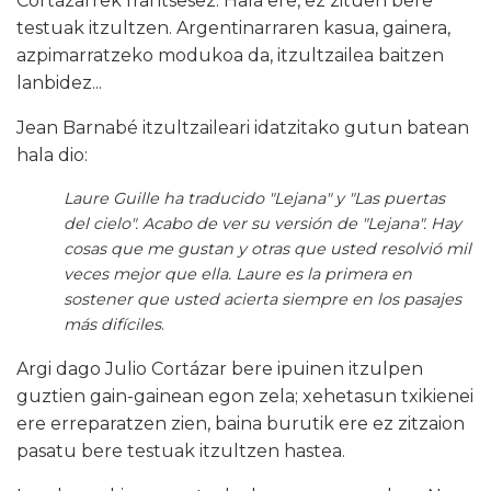
Cortázarrek frantsesez. Hala ere, ez zituen bere
testuak itzultzen. Argentinarraren kasua, gainera,
azpimarratzeko modukoa da, itzultzailea baitzen
lanbidez...
Jean Barnabé itzultzaileari idatzitako gutun batean
hala dio:
Laure Guille ha traducido "Lejana" y "Las puertas
del cielo". Acabo de ver su versión de "Lejana". Hay
cosas que me gustan y otras que usted resolvió mil
veces mejor que ella. Laure es la primera en
sostener que usted acierta siempre en los pasajes
más difíciles
.
Argi dago Julio Cortázar bere ipuinen itzulpen
guztien gain-gainean egon zela; xehetasun txikienei
ere erreparatzen zien, baina burutik ere ez zitzaion
pasatu bere testuak itzultzen hastea.