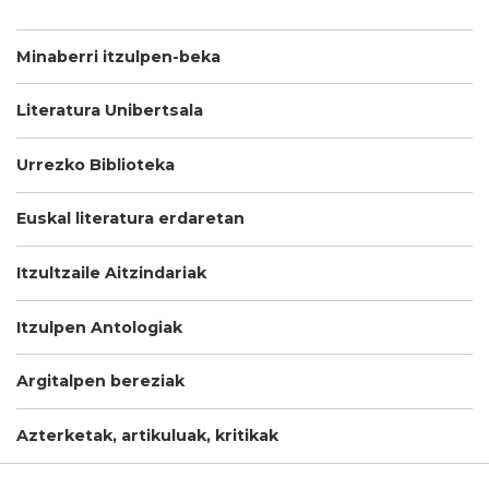
Minaberri itzulpen-beka
Literatura Unibertsala
Urrezko Biblioteka
Euskal literatura erdaretan
Itzultzaile Aitzindariak
Itzulpen Antologiak
Argitalpen bereziak
Azterketak, artikuluak, kritikak