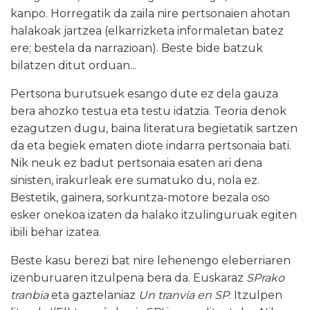
kanpo. Horregatik da zaila nire pertsonaien ahotan
halakoak jartzea (elkarrizketa informaletan batez
ere; bestela da narrazioan). Beste bide batzuk
bilatzen ditut orduan...
Pertsona burutsuek esango dute ez dela gauza
bera ahozko testua eta testu idatzia. Teoria denok
ezagutzen dugu, baina literatura begietatik sartzen
da eta begiek ematen diote indarra pertsonaia bati.
Nik neuk ez badut pertsonaia esaten ari dena
sinisten, irakurleak ere sumatuko du, nola ez.
Bestetik, gainera, sorkuntza-motore bezala oso
esker onekoa izaten da halako itzulinguruak egiten
ibili behar izatea.
Beste kasu berezi bat nire lehenengo eleberriaren
izenburuaren itzulpena bera da. Euskaraz
SPrako
tranbia
eta gaztelaniaz
Un tranvía en SP
. Itzulpen