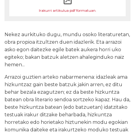
Irakurri artikulua pdf formatuan.
Nekez aurkituko dugu, mundu osoko literaturetan,
obra propioa itzultzen duen idazlerik. Eta arrazoi
asko egon daitezke egile batek aukera horri uko
egiteko; bakan batzuk aletzen ahaleginduko naiz
hemen...
Arrazoi guztien arteko nabarmenena: idazleak ama
hizkuntzaz gain beste batzuk jakin arren, ez ditu
behar bezala ezagutzen; ez da beste hizkuntza
batean obra literario sendoa sortzeko kapaz. Hau da,
beste hizkuntza batean (edo batzuetan) idatzitako
testuak irakur ditzake beharbada, hizkuntza
horretako edo horietako hiztunekin modu egokian
komunika daiteke eta irakurtzeko moduko testuak