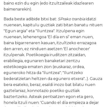
baino ezin du egin (edo itzultzaileak idazlearen
baimenarekin).
Bada beste adibide bitxi bat:
SPrako tranbia
idatzi
nuenean, kapitulu guztiak zati bitan banatu nituen:
"Egun argia" eta "Iluntzea". Itzulpena egin
nuenean, lehenengoa 'El día en sí' eman nuen,
baina bigarrenaren kasuan, itzultzeko errazagoa
den arren, ez ninduen asetzen 'El anochecer'
itzulpenak. Poetikoegia iruditzen zitzaidan,
erabiliegia, egunaren banaketari zentzu
estetikoegia ematen zion (euskaraz, ordea,
eguneroko hitza da "iluntzea"; "Iluntzeko
bederatzietan heltzen da egunero etxera"...). Gauza
bera esateko, beraz, esaldi inozo bat bilatu nuen
gaztelaniaz, konnotazio poetiko guztiak
baztertzeko. Asteak pentsatzen egon eta gero,
honela itzuli nuen: 'Cuando el día empieza a dejar