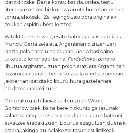
idatz ditzake. Beste kontu bat da, ordea, testu
literarioa sortzea hizkuntza arrotz horretan: estiloa,
tonua, ahotsak... Zail egingo zaio obra originalak
zeukan espiritu bera lortzea.
Witold Gombrowicz, esate baterako, kasu argia da.
Mundu Gerra zela eta, Argentinan bizi izan zen
idazle poloniarra urte askoan. Gerra hasi baino
urtebete lehenago, baina,
Ferdydurke
izeneko
liburua argitaratu zuen polonieraz, eta Argentinan
luzarorako geratu beharko zuela ulertu zuenean,
jaioterrian idatzitako liburu hura gaztelaniara
itzultzea erabaki zuen.
Ordurako gaztelaniaz egiten zuen Witold
Gombrowiczek, baina bere hizkuntz gaitasunak
zalantza eragiten zionez, itzulpena lagun batzuei
eskatzea erabaki zuen. Liburua ezagutzen duenak,
ostera, jakingo du nolako zailtasun estilistikoak