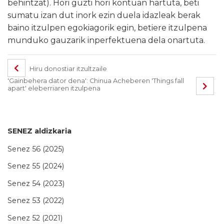
behintzat). Hori guzti hori kontuan hartuta, beti
sumatu izan dut inork ezin duela idazleak berak
baino itzulpen egokiagorik egin, betiere itzulpena
munduko gauzarik inperfektuena dela onartuta.
Hiru donostiar itzultzaile
'Gainbehera dator dena': Chinua Acheberen 'Things fall
apart' eleberriaren itzulpena
SENEZ aldizkaria
Senez 56 (2025)
Senez 55 (2024)
Senez 54 (2023)
Senez 53 (2022)
Senez 52 (2021)