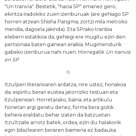
"Un tranvía". Bestetik, "hacia SP" emanez gero,
ekintza iradokiko zuen izenburuak (are gehiago SP
horren atzean Shisha Pangma, zortzi mila metroko
mendia, dagoela jakinda). Eta SPrako tranbia
eleberri estatikoa da, gehiegi ere mugitu ezin den
pertsonaia baten gainean eraikia. Mugimendurik
gabeko izenburua nahi nuen. Horregatik
Un tranvía
en SP
.
✩
Itzulpen literarioaren ardatza, nire ustez, honakoa
da: espiritu berari eustea jatorrizko testuan eta
itzulpenean. Horretarako, baina, eta artikulu
honetan argi geratu denez, forma bera goitik
behera eraldatu behar izaten da batzuetan.
Itzultzaile arrotz batek, ordea, ezin du halakorik
egin (idazlearen beraren baimena ez badauka