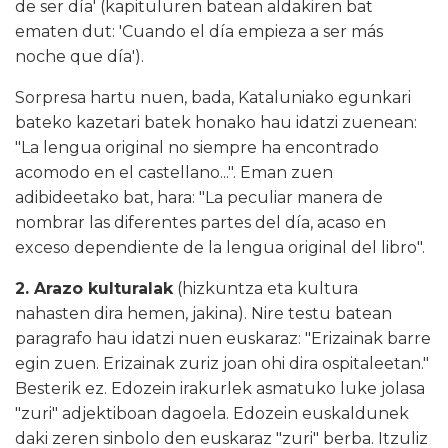
de ser día' (kapituluren batean aldakiren bat
ematen dut: 'Cuando el día empieza a ser más
noche que día').
Sorpresa hartu nuen, bada, Kataluniako egunkari
bateko kazetari batek honako hau idatzi zuenean:
"La lengua original no siempre ha encontrado
acomodo en el castellano...". Eman zuen
adibideetako bat, hara: "La peculiar manera de
nombrar las diferentes partes del día, acaso en
exceso dependiente de la lengua original del libro".
2. Arazo kulturalak
(hizkuntza eta kultura
nahasten dira hemen, jakina). Nire testu batean
paragrafo hau idatzi nuen euskaraz: "Erizainak barre
egin zuen. Erizainak zuriz joan ohi dira ospitaleetan."
Besterik ez. Edozein irakurlek asmatuko luke jolasa
"zuri" adjektiboan dagoela. Edozein euskaldunek
daki zeren sinbolo den euskaraz "zuri" berba. Itzuliz