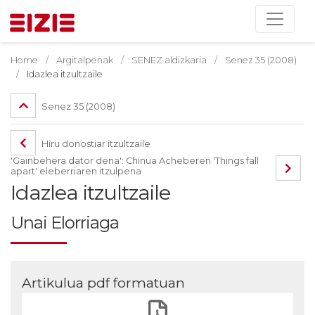
Home
Argitalpenak
SENEZ aldizkaria
Senez 35 (2008)
Idazlea itzultzaile
Senez 35 (2008)
Hiru donostiar itzultzaile
'Gainbehera dator dena': Chinua Acheberen 'Things fall
apart' eleberriaren itzulpena
Idazlea itzultzaile
Unai Elorriaga
Artikulua pdf formatuan