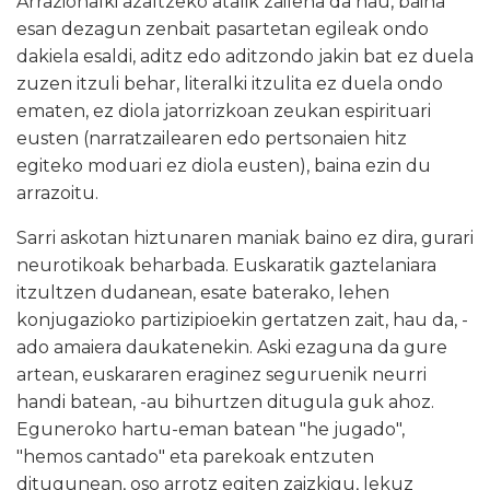
Arrazionalki azaltzeko atalik zailena da hau, baina
esan dezagun zenbait pasartetan egileak ondo
dakiela esaldi, aditz edo aditzondo jakin bat ez duela
zuzen itzuli behar, literalki itzulita ez duela ondo
ematen, ez diola jatorrizkoan zeukan espirituari
eusten (narratzailearen edo pertsonaien hitz
egiteko moduari ez diola eusten), baina ezin du
arrazoitu.
Sarri askotan hiztunaren maniak baino ez dira, gurari
neurotikoak beharbada. Euskaratik gaztelaniara
itzultzen dudanean, esate baterako, lehen
konjugazioko partizipioekin gertatzen zait, hau da, -
ado amaiera daukatenekin. Aski ezaguna da gure
artean, euskararen eraginez seguruenik neurri
handi batean, -au bihurtzen ditugula guk ahoz.
Eguneroko hartu-eman batean "he jugado",
"hemos cantado" eta parekoak entzuten
ditugunean, oso arrotz egiten zaizkigu, lekuz