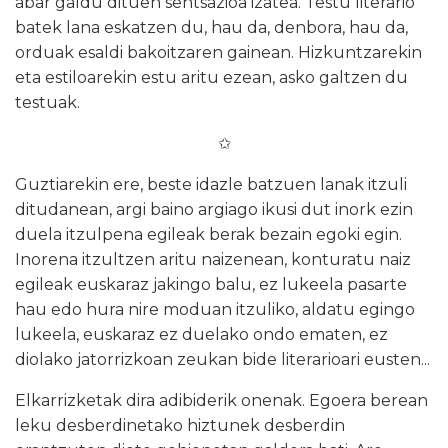
abar galdu dituen sentsazioa izatea. Testu literario
batek lana eskatzen du, hau da, denbora, hau da,
orduak esaldi bakoitzaren gainean. Hizkuntzarekin
eta estiloarekin estu aritu ezean, asko galtzen du
testuak.
✩
Guztiarekin ere, beste idazle batzuen lanak itzuli
ditudanean, argi baino argiago ikusi dut inork ezin
duela itzulpena egileak berak bezain egoki egin.
Inorena itzultzen aritu naizenean, konturatu naiz
egileak euskaraz jakingo balu, ez lukeela pasarte
hau edo hura nire moduan itzuliko, aldatu egingo
lukeela, euskaraz ez duelako ondo ematen, ez
diolako jatorrizkoan zeukan bide literarioari eusten...
Elkarrizketak dira adibiderik onenak. Egoera berean
leku desberdinetako hiztunek desberdin