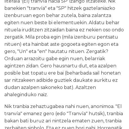
literala '(El) tranvía hacia SP' izango litzateke. Nik
banekien "tranvía" eta "SP" hitzek gaztelaniazko
izenburuan egon behar zutela, baina zalantza
egiten nuen beste bi elementuekin. Aldatu behar
nituela iruditzen zitzaidan baina ez nekien oso ondo
zergatik. Mila proba egin (mila izenburu pentsatu
nituen) eta hainbat aste gogoeta egiten egon eta
gero, "Un" eta "en" hautatu nituen. Zergatik?
Orduan arrazoitu gabe egin nuen, belarriak
agintzen zidan. Gero hausnartu dut, eta azalpen
posible bat topatu ere bai (beharbada sail honetan
sar nitzakeen adibide guztiek daukate aurkitu ez
dudan azalpen sakoneko bat). Azaltzen
ahaleginduko naiz.
Nik tranbia zehaztugabea nahi nuen, anonimoa. "El
tranvía" emanez gero (edo "Tranvía" hutsik), tranbia
bakan bati buruz ari nintzela ematen zuen, tranbia
zerbaiten sinbolo. Eta ez nuen hori nahi. Horregatik