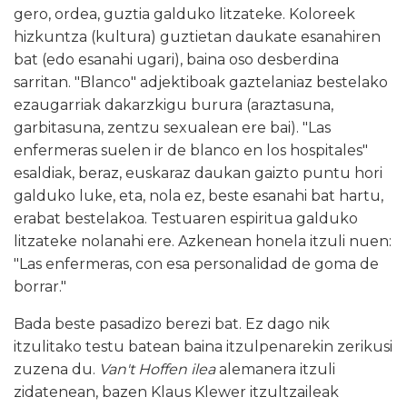
gero, ordea, guztia galduko litzateke. Koloreek
hizkuntza (kultura) guztietan daukate esanahiren
bat (edo esanahi ugari), baina oso desberdina
sarritan. "Blanco" adjektiboak gaztelaniaz bestelako
ezaugarriak dakarzkigu burura (araztasuna,
garbitasuna, zentzu sexualean ere bai). "Las
enfermeras suelen ir de blanco en los hospitales"
esaldiak, beraz, euskaraz daukan gaizto puntu hori
galduko luke, eta, nola ez, beste esanahi bat hartu,
erabat bestelakoa. Testuaren espiritua galduko
litzateke nolanahi ere. Azkenean honela itzuli nuen:
"Las enfermeras, con esa personalidad de goma de
borrar."
Bada beste pasadizo berezi bat. Ez dago nik
itzulitako testu batean baina itzulpenarekin zerikusi
zuzena du.
Van't Hoffen ilea
alemanera itzuli
zidatenean, bazen Klaus Klewer itzultzaileak