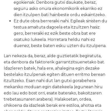
egokienak. Denbora gutxi daukate, beraz,
seguru asko onura ekonomikorik ekarriko ez
dien itzulpen bati hainbeste ordu eskaintzeko. 
Ez dute obra berreraiki nahi. Egileak sinisten du
testua amaituta dagoela eta itzultzen hasiz
gero, berreraiki ez ezik beste obra bat ere
osatuko lukeela. Horretara heldu nahi ez
duenez, beste baten esku uzten du itzulpena.
Lan nekeza da, beraz, alde guztietatik begiratuta,
eta denbora da faktorerik garrantzitsuenetako bat.
Idazleren batek, hala ere, ahalegina egin dezake
bestelako itzulpenak egiten dituen erritmo berean
itzultzeko. Esan nahi dut lan gutxi gorabehera
mekaniko moduan egin daitekeela (egunean hiru
edo lau edo bost orri, esate baterako, bakoitzaren
trebetasunaren arabera). Halakoetan, ordea,
ohikoena da idazleak berak ere estiloa, ahotsa eta