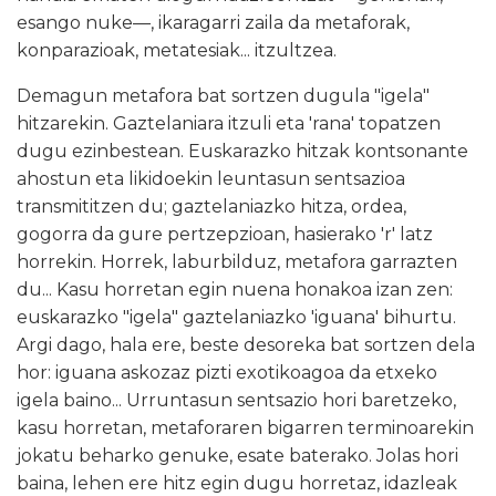
esango nuke—, ikaragarri zaila da metaforak,
konparazioak, metatesiak... itzultzea.
Demagun metafora bat sortzen dugula "igela"
hitzarekin. Gaztelaniara itzuli eta 'rana' topatzen
dugu ezinbestean. Euskarazko hitzak kontsonante
ahostun eta likidoekin leuntasun sentsazioa
transmititzen du; gaztelaniazko hitza, ordea,
gogorra da gure pertzepzioan, hasierako 'r' latz
horrekin. Horrek, laburbilduz, metafora garrazten
du... Kasu horretan egin nuena honakoa izan zen:
euskarazko "igela" gaztelaniazko 'iguana' bihurtu.
Argi dago, hala ere, beste desoreka bat sortzen dela
hor: iguana askozaz pizti exotikoagoa da etxeko
igela baino... Urruntasun sentsazio hori baretzeko,
kasu horretan, metaforaren bigarren terminoarekin
jokatu beharko genuke, esate baterako. Jolas hori
baina, lehen ere hitz egin dugu horretaz, idazleak