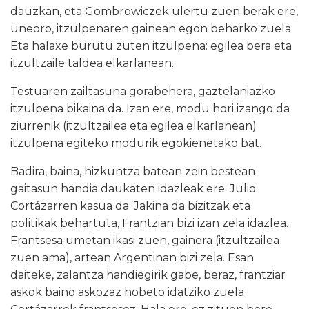
dauzkan, eta Gombrowiczek ulertu zuen berak ere,
uneoro, itzulpenaren gainean egon beharko zuela.
Eta halaxe burutu zuten itzulpena: egilea bera eta
itzultzaile taldea elkarlanean.
Testuaren zailtasuna gorabehera, gaztelaniazko
itzulpena bikaina da. Izan ere, modu hori izango da
ziurrenik (itzultzailea eta egilea elkarlanean)
itzulpena egiteko modurik egokienetako bat.
Badira, baina, hizkuntza batean zein bestean
gaitasun handia daukaten idazleak ere. Julio
Cortázarren kasua da. Jakina da bizitzak eta
politikak behartuta, Frantzian bizi izan zela idazlea.
Frantsesa umetan ikasi zuen, gainera (itzultzailea
zuen ama), artean Argentinan bizi zela. Esan
daiteke, zalantza handiegirik gabe, beraz, frantziar
askok baino askozaz hobeto idatziko zuela