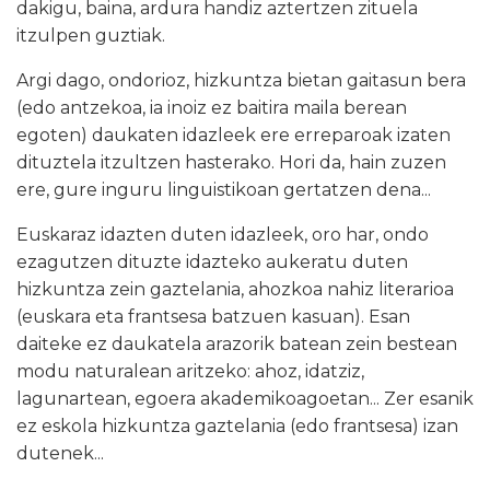
dakigu, baina, ardura handiz aztertzen zituela
itzulpen guztiak.
Argi dago, ondorioz, hizkuntza bietan gaitasun bera
(edo antzekoa, ia inoiz ez baitira maila berean
egoten) daukaten idazleek ere erreparoak izaten
dituztela itzultzen hasterako. Hori da, hain zuzen
ere, gure inguru linguistikoan gertatzen dena...
Euskaraz idazten duten idazleek, oro har, ondo
ezagutzen dituzte idazteko aukeratu duten
hizkuntza zein gaztelania, ahozkoa nahiz literarioa
(euskara eta frantsesa batzuen kasuan). Esan
daiteke ez daukatela arazorik batean zein bestean
modu naturalean aritzeko: ahoz, idatziz,
lagunartean, egoera akademikoagoetan... Zer esanik
ez eskola hizkuntza gaztelania (edo frantsesa) izan
dutenek...