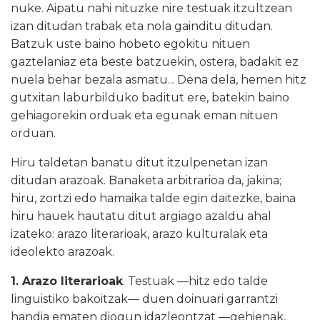
nuke. Aipatu nahi nituzke nire testuak itzultzean
izan ditudan trabak eta nola gainditu ditudan.
Batzuk uste baino hobeto egokitu nituen
gaztelaniaz eta beste batzuekin, ostera, badakit ez
nuela behar bezala asmatu... Dena dela, hemen hitz
gutxitan laburbilduko baditut ere, batekin baino
gehiagorekin orduak eta egunak eman nituen
orduan.
Hiru taldetan banatu ditut itzulpenetan izan
ditudan arazoak. Banaketa arbitrarioa da, jakina;
hiru, zortzi edo hamaika talde egin daitezke, baina
hiru hauek hautatu ditut argiago azaldu ahal
izateko: arazo literarioak, arazo kulturalak eta
ideolekto arazoak.
1. Arazo literarioak
. Testuak —hitz edo talde
linguistiko bakoitzak— duen doinuari garrantzi
handia ematen diogun idazleontzat —gehienak,