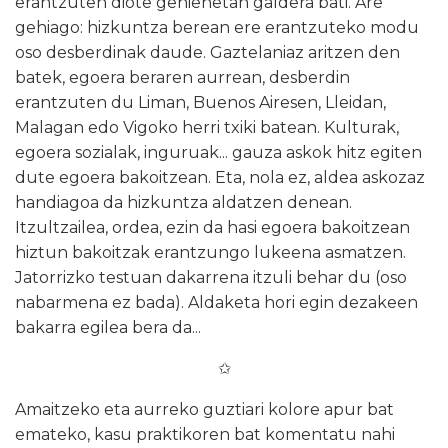
erantzuten diote gehienetan galdera bati. Are
gehiago: hizkuntza berean ere erantzuteko modu
oso desberdinak daude. Gaztelaniaz aritzen den
batek, egoera beraren aurrean, desberdin
erantzuten du Liman, Buenos Airesen, Lleidan,
Malagan edo Vigoko herri txiki batean. Kulturak,
egoera sozialak, inguruak... gauza askok hitz egiten
dute egoera bakoitzean. Eta, nola ez, aldea askozaz
handiagoa da hizkuntza aldatzen denean.
Itzultzailea, ordea, ezin da hasi egoera bakoitzean
hiztun bakoitzak erantzungo lukeena asmatzen.
Jatorrizko testuan dakarrena itzuli behar du (oso
nabarmena ez bada). Aldaketa hori egin dezakeen
bakarra egilea bera da...
✩
Amaitzeko eta aurreko guztiari kolore apur bat
emateko, kasu praktikoren bat komentatu nahi