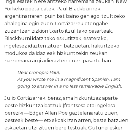
Ingelesarekin ere antzeko harremana zeukan. New
Yorkeko poeta batek, Paul Blackburnek,
argentinarraren ipuin bat baino gehiago itzultzeko
ahalegina egin zuen. Cortázarrek etengabe
zuzentzen zizkion txarto itzulitako pasarteak.
Blackburni idatzitako eskutitzak, esaterako,
ingelesez idazten zituen batzuetan. Irakurtzeko
modukoa da idazleak hizkuntzekin zeukan
harremana argi adierazten duen pasarte hau:
Dear cronopio Paul
,
As you wrote me in a magnificent Spanish, I am
going to answer in a no less remarkable English.
Julio Cortázarrek, beraz, ama hizkuntzaz aparte
beste hizkuntza batzuk (frantsesa eta ingelesa
bereziki —Edgar Allan Poe gaztelaniaratu zuen,
besteak beste— etxekoak izan arren, beste batzuen
eskuetan utzi zituen bere testuak. Gutunei esker