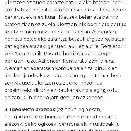
ulertzen ez zuen pasarte bat. Halako batean, herri
txiki batean, ehizatutako txoriekin ordaintzen zioten
behartsuek medikuari. Klausek behin eta berriro
esaten zidan ez zuela ulertzen; nik behin eta berriro
azaltzen nion mezu elektronikoetan. Azkenean,
hori eta bestelako zalantza batzuk argitzeko, batzar
bat egitea erabaki genuen, aurrez aurre. Bera etorri
zen Alemaniatik. Pasarte horri buruz hitz egin
genuen, luze. Azkenean konturatu zen: jakina,
Alemanian aberatsen kontua da ehiza; dirurik ez
daukan jendeak ezin du ehizan egin. Eta hori bera
zen Klausek ulertzen ez zuena... medikua
ordaintzeko dirurik ez daukanak nola egingo du
ehizan... Oin-oharra jarri genuen azkenean.
3. Ideolekto arazoak
(ez dakit, egia esan,
hirugarren talde honi zein izen eman: ideolekto
arazoak, psikologikoak, pertsonalak, intuitiboak...).