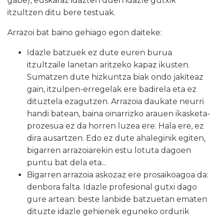
gabe), euskaraz idazten duen idazle gutxik
itzultzen ditu bere testuak.
Arrazoi bat baino gehiago egon daiteke:
Idazle batzuek ez dute euren burua
itzultzaile lanetan aritzeko kapaz ikusten.
Sumatzen dute hizkuntza biak ondo jakiteaz
gain, itzulpen-erregelak ere badirela eta ez
dituztela ezagutzen. Arrazoia daukate neurri
handi batean, baina oinarrizko arauen ikasketa-
prozesua ez da horren luzea ere. Hala ere, ez
dira ausartzen. Edo ez dute ahaleginik egiten,
bigarren arrazoiarekin estu lotuta dagoen
puntu bat dela eta...
Bigarren arrazoia askozaz ere prosaikoagoa da:
denbora falta. Idazle profesional gutxi dago
gure artean: beste lanbide batzuetan ematen
dituzte idazle gehienek eguneko ordurik