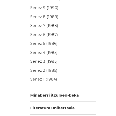
Senez 9 (1990)
Senez 8 (1989)
Senez 7 (1988)
Senez 6 (1987)
Senez 5 (1986)
Senez 4 (1985)
Senez 3 (1985)
Senez 2 (1985)
Senez 1 (1984)
Minaberri itzulpen-beka
Literatura Unibertsala