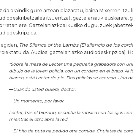
z da oraindik gure artean plazaratu, baina Mixerren itzu
udiodeskribatzailea itsuentzat, gaztelaniatik euskarara, 
orretan ere. Gaztelaniazkoa ikusiko dugu, zuek jabetze
udiodeskripzioa.
Segidan,
The Silence of the Lambs (El silencio de los cord
roiektatu da. Audioa: gaztelaniazko audiodeskripzioa]. Ho
"Sobre la mesa de Lecter una pequeña grabadora con una 
dibujo de la joven policía, con un cordero en el brazo. Al
blanco, está Lecter de pie. Dos policías se acercan. Uno d
—
Cuando usted quiera, doctor.
—
Un momento, por favor.
Lecter, tras el biombo, escucha la música con los ojos cerr
mientras el otro abre la red.
—
El hijo de puta ha pedido otra comida. Chuletas de cor