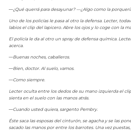
—
¿Qué querrá para desayunar? —¿Algo como la porquería
Uno de los policías le pasa al otro la defensa. Lecter, toda
labios el clip del lapicero. Abre los ojos y lo coge con la m
El policía le da al otro un spray de defensa química. Lect
acerca.
—
Buenas noches, caballeros.
—
Bien, doctor. Al suelo, vamos.
—
Como siempre.
Lecter oculta entre los dedos de su mano izquierda el clip.
sienta en el suelo con las manos atrás.
—
Cuando usted quiera, sargento Pembry.
Éste saca las esposas del cinturón, se agacha y se las po
sacado las manos por entre los barrotes. Una vez puestas,