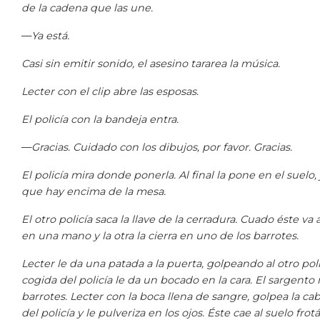
de la cadena que las une.
—
Ya está.
Casi sin emitir sonido, el asesino tararea la música.
Lecter con el clip abre las esposas.
El policía con la bandeja entra.
—
Gracias. Cuidado con los dibujos, por favor. Gracias.
El policía mira donde ponerla. Al final la pone en el suelo,
que hay encima de la mesa.
El otro policía saca la llave de la cerradura. Cuado éste v
en una mano y la otra la cierra en uno de los barrotes.
Lecter le da una patada a la puerta, golpeando al otro pol
cogida del policía le da un bocado en la cara. El sargent
barrotes. Lecter con la boca llena de sangre, golpea la ca
del policía y le pulveriza en los ojos. Éste cae al suelo fro