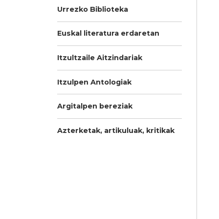
Urrezko Biblioteka
Euskal literatura erdaretan
Itzultzaile Aitzindariak
Itzulpen Antologiak
Argitalpen bereziak
Azterketak, artikuluak, kritikak