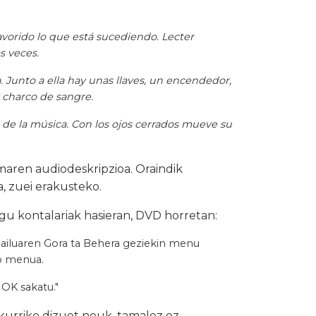
pavorido lo que está sucediendo. Lecter
s veces.
ja. Junto a ella hay unas llaves, un encendedor,
y charco de sangre.
 de la música. Con los ojos cerrados mueve su
maren audiodeskripzioa. Oraindik
a, zuei erakusteko.
gu kontalariak hasieran, DVD horretan:
iluaren Gora ta Behera geziekin menu
ko menua.
 OK sakatu."
akurriko dizuet neuk, tamalez ez