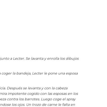
 junto a Lecter. Se lavanta y enrolla los dibujos
a a coger la bandeja, Lecter le pone una esposa
icía. Después se levanta y con la cabeza
o mira impotente cogido con las esposas en los
beza contra los barrotes. Luego coge el spray
tándose los ojos. Un trozo de carne le falta en