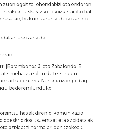
n zuen egoitza lehendabizi eta ondoren
dertrakek euskarazko bikoizketarako bat
npresetan, hizkuntzaren ardura izan du
ndakari ere izana da.
rtean.
ri [Barambones, J. eta Zabalondo, B.
zehatz-mehatz azaldu dute zer den
an sartu beharrik. Nahikoa izango dugu
tugu bederen ilunduko!
oraintsu hasiak diren bi komunikazio
diodeskripzioa itsuentzat eta azpidatziak
eta azpidatzi normalari gehitzekoak.