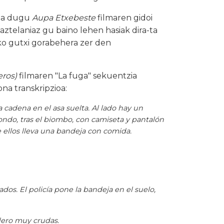
lia dugu
Aupa Etxebeste
filmaren gidoi
gaztelaniaz gu baino lehen hasiak dira-ta
ko gutxi gorabehera zer den
eros)
filmaren "La fuga" sekuentzia
na transkripzioa:
cadena en el asa suelta. Al lado hay un
 fondo, tras el biombo, con camiseta y pantalón
e ellos lleva una bandeja con comida.
ados. El policía pone la bandeja en el suelo,
dero muy crudas.