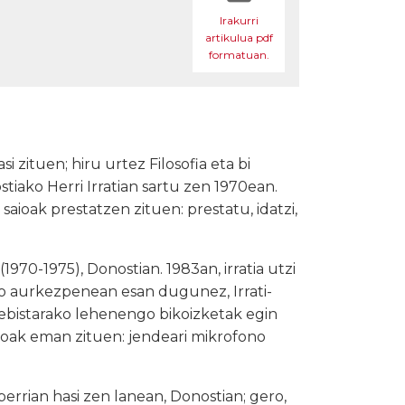
Irakurri
artikulua pdf
formatuan.
i zituen; hiru urtez Filosofia eta bi
stiako Herri Irratian sartu zen 1970ean.
saioak prestatzen zituen: prestatu, idatzi,
(1970-1975), Donostian. 1983an, irratia utzi
ko aurkezpenean esan dugunez, Irrati-
lebistarako lehenengo bikoizketak egin
aroak eman zituen: jendeari mikrofono
rrian hasi zen lanean, Donostian; gero,