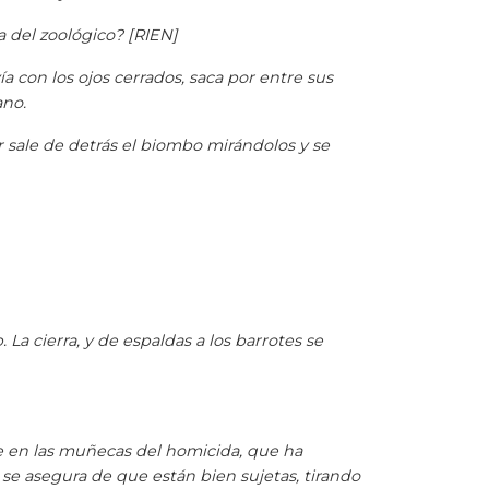
 del zoológico? [RIEN]
vía con los ojos cerrados, saca por entre sus
ano.
er sale de detrás el biombo mirándolos y se
 La cierra, y de espaldas a los barrotes se
ne en las muñecas del homicida, que ha
 se asegura de que están bien sujetas, tirando