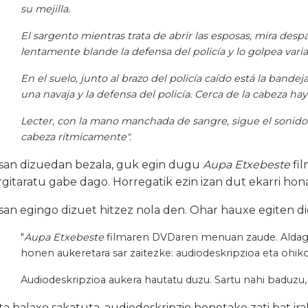
su mejilla.
El sargento mientras trata de abrir las esposas, mira des
lentamente blande la defensa del policía y lo golpea varia
En el suelo, junto al brazo del policía caído está la bande
una navaja y la defensa del policía. Cerca de la cabeza ha
Lecter, con la mano manchada de sangre, sigue el sonido
cabeza rítmicamente".
san dizuedan bezala, guk egin dugu
Aupa Etxebeste
fil
rgitaratu gabe dago. Horregatik ezin izan dut ekarri hon
san egingo dizuet hitzez nola den. Ohar hauxe egiten di
"
Aupa Etxebeste
filmaren DVDaren menuan zaude. Aldaga
honen aukeretara sar zaitezke: audiodeskripzioa eta ohi
Audiodeskripzioa aukera hautatu duzu. Sartu nahi baduzu,
ta halaxe sakatuta, audiodeskripzio honetako zati bat ir