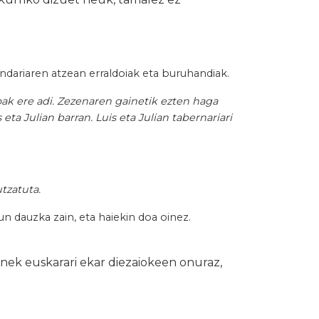
dariaren atzean erraldoiak eta buru­handiak.
roak ere adi. Zezenaren gainetik ezten haga
eta Julian barran. Luis eta Julian tabernariari
tzatuta.
un dauzka zain, eta haiekin doa oinez.
ek euskarari ekar diezaiokeen onuraz,