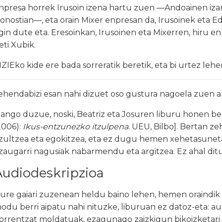
npresa horrek Irusoin izena hartu zuen —Andoainen iza
onostian—, eta orain Mixer enpresan da, Irusoinek eta E
gin dute eta. Eresoinkan, Irusoinen eta Mixerren, hiru e
eti Xubik.
IZIEko kide ere bada sorreratik beretik, eta bi urtez lehe
ehendabizi esan nahi dizuet oso gustura nagoela zuen a
zango duzue, noski, Beatriz eta Josuren liburu honen ber
2006):
Ikus-entzunezko itzulpena
. UEU, Bilbo]. Bertan 
tzultzea eta egokitzea, eta ez dugu hemen xehetasunet
zaugarri nagusiak nabarmendu eta argitzea. Ez ahal di
Audiodeskripzioa
ure gaiari zuzenean heldu baino lehen, hemen oraindik 
odu berri aipatu nahi nituzke, liburuan ez datoz-eta: au
orrentzat moldatuak, ezagunago zaizkigun bikoizketari 