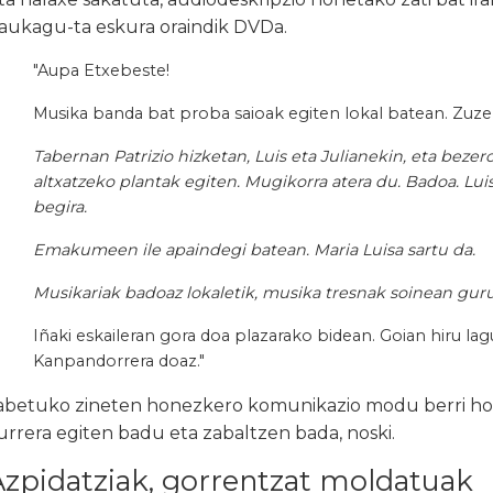
aukagu-ta eskura oraindik DVDa.
"Aupa Etxebeste!
Musika banda bat proba saioak egiten lokal batean. Zuzen
Tabernan Patrizio hizketan, Luis eta Julianekin, eta beze
altxatzeko plantak egiten. Mugikorra atera du. Badoa. Luis 
begira.
Emakumeen ile apaindegi batean. Maria Luisa sartu da.
Musikariak badoaz lokaletik, musika tresnak soinean guru
Iñaki eskaileran gora doa plazarako bidean. Goian hiru lag
Kanpandorrera doaz."
abetuko zineten honezkero komunikazio modu berri hon
urrera egiten badu eta zabaltzen bada, noski.
Azpidatziak, gorrentzat moldatuak