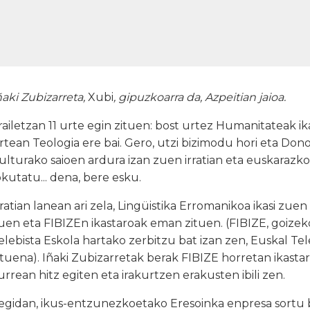
ñaki Zubizarreta,
Xubi
, gipuzkoarra da, Azpeitian jaioa.
railetzan 11 urte egin zituen: bost urtez Humanitateak ikas
rtean Teologia ere bai. Gero, utzi bizimodu hori eta Dono
ulturako saioen ardura izan zuen irratian eta euskarazko 
okutatu... dena, bere esku.
rratian lanean ari zela, Lingüistika Erromanikoa ikasi zuen 
uen eta FIBIZEn ikastaroak eman zituen. (FIBIZE, goize
elebista Eskola hartako zerbitzu bat izan zen, Euskal Te
ituena). Iñaki Zubizarretak berak FIBIZE horretan ikast
urrean hitz egiten eta irakurtzen erakusten ibili zen.
egidan, ikus-entzunezkoetako Eresoinka enpresa sortu be