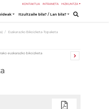
KONTAKTUA
INTRANETA
HIZKUNTZA
bideak
Itzultzaile bila? / Lan bila?
a)
Euskarazko Bikoizketa-Topaketa
ako euskarazko bikoizketa
ta