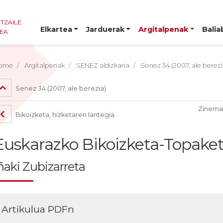
NTZAILE
Elkartea
Jarduerak
Argitalpenak
Balia
TEA
ome
Argitalpenak
SENEZ aldizkaria
Senez 34 (2007, ale berezi
Senez 34 (2007, ale berezia)
Zinemar
Bikoizketa, hizketaren lantegia
Euskarazko Bikoizketa-Topake
ñaki Zubizarreta
Artikulua PDFn