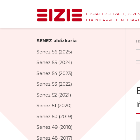
EUSKAL ITZULTZAILE, ZUZE
ETA INTERPRETEEN ELKAR
SENEZ aldizkaria
H
Senez 56 (2025)
Senez 55 (2024)
Senez 54 (2023)
Senez 53 (2022)
Senez 52 (2021)
I
Senez 51 (2020)
Senez 50 (2019)
Senez 49 (2018)
Senez 48 (2017)