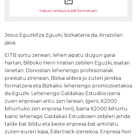
Irakurri artikulua pdf formatuan.
Jesus Eguzkitza
Eguzki
, bizkaitarra da, Arrazolan
jaioa.
EITB sortu zenean, lehen aipatu dugun garai
hartan, Bilboko Herri Irratian zebilen Eguzki, esatari
lanetan. Donostian lehenengo profesionalak
prestatu zirenean, Bizkai aldera jo zuten jendea
formatzera eta Bizkaiko lehenengo promozioetakoa
da Eguzki. Lehenengo Galdakao Estudios izena
zuen enpresan aritu zen lanean, (gero, K2000
bihurtuko zen enpresa hori), baina K2000 bihurtu
baino lehenago Galdakao Estudiosen zebilen jende
talde bat bildu eta beste enpresa bat antolatu
zuten euren kasa, Edertrack izenekoa. Enpresa hori