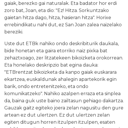
gaiak, berezko gai naturalak. Eta badator hor erdi
zoro bat, Joan, eta dio: "Ez! Hitza. Sorkuntzako
gaietan hitza dago, hitza, hasieran hitza". Horixe
errebindikatu nahi dut, ez San Joan zalea naizelako
bereziki.
Uste dut ETBk nahiko ondo deskribiturik daukala,
bide honetan eta gaira etorriko naiz pixka bat
zehaztxoago, zer litzatekeen bikoizketa orokorrean.
Eta honelako deskripzio bat egina dauka:
"ETBrentzat bikoizketa da kanpo gaiak euskarara
ekartzea, euskaldunak ahalegin apartekorik egin
barik, ondo entretenitzeko, eta ondo
komunikatzeko". Nahiko azalpen erraza eta sinplea
da, baina guk uste baino zailtasun gehiago dakartza.
Gauzak gaitz egiteko joera zelan nagusitu den gure
artean ez dut ulertzen. Ez dut ulertzen zelan
egiten ditugun horren itzulpen itzulpen, esaten