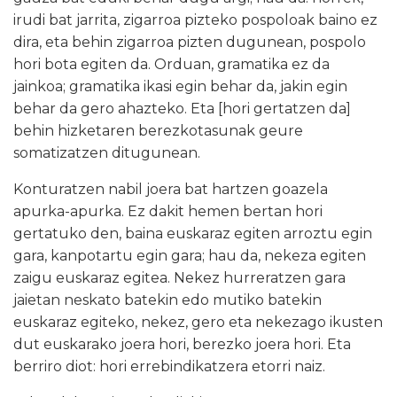
irudi bat jarrita, zigarroa pizteko pospoloak baino ez
dira, eta behin zigarroa pizten dugunean, pospolo
hori bota egiten da. Orduan, gramatika ez da
jainkoa; gramatika ikasi egin behar da, jakin egin
behar da gero ahazteko. Eta [hori gertatzen da]
behin hizketaren berezkotasunak geure
somatizatzen ditugunean.
Konturatzen nabil joera bat hartzen goazela
apurka-apurka. Ez dakit hemen bertan hori
gertatuko den, baina euskaraz egiten arroztu egin
gara, kanpotartu egin gara; hau da, nekeza egiten
zaigu euskaraz egitea. Nekez hurreratzen gara
jaietan neskato batekin edo mutiko batekin
euskaraz egiteko, nekez, gero eta nekezago ikusten
dut euskarako joera hori, berezko joera hori. Eta
berriro diot: hori errebindikatzera etorri naiz.