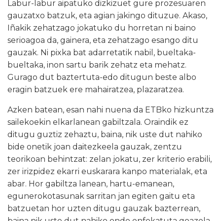
Labur-labur aipatuko dizkizuet gure prozesuaren
gauzatxo batzuk, eta agian jakingo dituzue. Akaso,
Iñakik zehatzago jokatuko du horretan ni baino
serioagoa da, gainera, eta zehatzago esango ditu
gauzak. Ni pixka bat adarretatik nabil, bueltaka-
bueltaka, inon sartu barik zehatz eta mehatz.
Gurago dut baztertuta-edo ditugun beste albo
eragin batzuek ere mahairatzea, plazaratzea.
Azken batean, esan nahi nuena da ETBko hizkuntza
sailekoekin elkarlanean gabiltzala. Oraindik ez
ditugu guztiz zehaztu, baina, nik uste dut nahiko
bide onetik joan daitezkeela gauzak, zentzu
teorikoan behintzat: zelan jokatu, zer kriterio erabili,
zer irizpidez ekarri euskarara kanpo materialak, eta
abar. Hor gabiltza lanean, hartu-emanean,
egunerokotasunak sarritan jan egiten gaitu eta
batzuetan hor uzten ditugu gauzak bazterrean,
baina nik uste dut nahiko ondo enfokatuta goazela