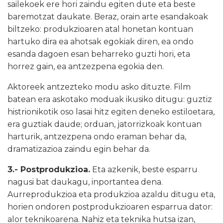
sailekoek ere hori zaindu egiten dute eta beste
baremotzat daukate. Beraz, orain arte esandakoak
biltzeko: produkzioaren atal honetan kontuan
hartuko dira ea ahotsak egokiak diren, ea ondo
esanda dagoen esan beharreko guzti hori, eta
horrez gain, ea antzezpena egokia den.
Aktoreek antzezteko modu asko dituzte. Film
batean era askotako moduak ikusiko ditugu: guztiz
histrionikotik oso lasai hitz egiten deneko estiloetara,
era guztiak daude; orduan, jatorrizkoak kontuan
harturik, antzezpena ondo eraman behar da,
dramatizazioa zaindu egin behar da.
3.- Postprodukzioa.
Eta azkenik, beste esparru
nagusi bat daukagu, inportantea dena.
Aurreprodukzioa eta produkzioa azaldu ditugu eta,
horien ondoren postprodukzioaren esparrua dator:
alor teknikoarena. Nahiz eta teknika hutsa izan,