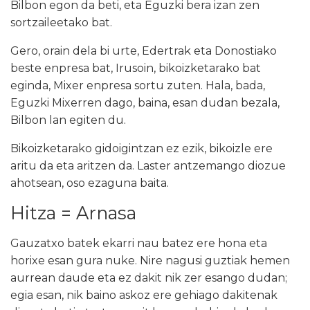
Bilbon egon da beti, eta Eguzki bera izan zen
sortzaileetako bat.
Gero, orain dela bi urte, Edertrak eta Donostiako
beste enpresa bat, Irusoin, bikoizketarako bat
eginda, Mixer enpresa sortu zuten. Hala, bada,
Eguzki Mixerren dago, baina, esan dudan bezala,
Bilbon lan egiten du.
Bikoizketarako gidoigintzan ez ezik, bikoizle ere
aritu da eta aritzen da. Laster antzemango diozue
ahotsean, oso ezaguna baita.
Hitza = Arnasa
Gauzatxo batek ekarri nau batez ere hona eta
horixe esan gura nuke. Nire nagusi guztiak hemen
aurrean daude eta ez dakit nik zer esango dudan;
egia esan, nik baino askoz ere gehiago dakitenak