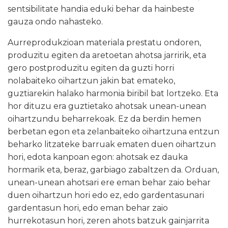
sentsibilitate handia eduki behar da hainbeste
gauza ondo nahasteko.
Aurreprodukzioan materiala prestatu ondoren,
produzitu egiten da aretoetan ahotsa jarririk, eta
gero postproduzitu egiten da guzti horri
nolabaiteko oihartzun jakin bat emateko,
guztiarekin halako harmonia biribil bat lortzeko. Eta
hor dituzu era guztietako ahotsak unean-unean
oihartzundu beharrekoak. Ez da berdin hemen
berbetan egon eta zelanbaiteko oihartzuna entzun
beharko litzateke barruak ematen duen oihartzun
hori, edota kanpoan egon: ahotsak ez dauka
hormarik eta, beraz, garbiago zabaltzen da. Orduan,
unean-unean ahotsari ere eman behar zaio behar
duen oihartzun hori edo ez, edo gardentasunari
gardentasun hori, edo eman behar zaio
hurrekotasun hori, zeren ahots batzuk gainjarrita