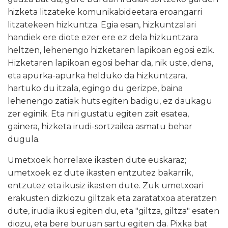
hizketa litzateke komunikabideetara eroangarri
litzatekeen hizkuntza. Egia esan, hizkuntzalari
handiek ere diote ezer ere ez dela hizkuntzara
heltzen, lehenengo hizketaren lapikoan egosi ezik.
Hizketaren lapikoan egosi behar da, nik uste, dena,
eta apurka-apurka helduko da hizkuntzara,
hartuko du itzala, egingo du gerizpe, baina
lehenengo zatiak huts egiten badigu, ez daukagu
zer eginik. Eta niri gustatu egiten zait esatea,
gainera, hizketa irudi-sortzailea asmatu behar
dugula.
Umetxoek horrelaxe ikasten dute euskaraz;
umetxoek ez dute ikasten entzutez bakarrik,
entzutez eta ikusiz ikasten dute. Zuk umetxoari
erakusten dizkiozu giltzak eta zaratatxoa ateratzen
dute, irudia ikusi egiten du, eta "giltza, giltza" esaten
diozu, eta bere buruan sartu egiten da. Pixka bat