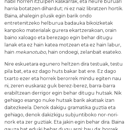
nabil horren itzulpen kaskarrak, eta neure buruari
harria botatzen dihardut; ni ez naiz libratzen hortik.
Baina, ahalegin plusik egin barik ondo
entretenitzeko helburua badauka bikoizketak
kanpoko materialak gurera ekartzerakoan, orain
baino xaloago eta berezago egin behar ditugu
lanak eta ez hain katea motzean eta ez hain labur,
hain
mekanotubo
, hain ondoegi, zelanbait esateko.
Nire eskuetara egunero heltzen dira testuak, testu
pila bat, eta ez dago huts bakar bat ere. Ez dago
txarto ezer eta horrek berorrek mindu egiten nau
ni, zeren euskaraz guk berez-berez, barra-barra
erabiltzean derrigor egin behar ditugu hutsak. Nik
gehiago esango nuke hutsak barik akatsak izan
daitezkeela. Denok dakigu gramatika guztia eta
gehiago, denok dakizkigu subjuntiboko nor-nori-
nork eta zer guztiak. Eta jakin egin behar dira. Baina
gauza bat eduki behar dugu argi; hau da: horrek,