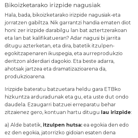
Bikoizketarako irizpide nagusiak
Hala, bada, bikoizketarako irizpide nagusiak-eta
jorratzen gabiltza. Nik garrantzi handia ematen diot
honi: zer irizpide darabilgu lan bat aztertzerakoan
eta lan bat kalifikatueran? Adar nagusi bi jarrita
ditugu azterketan, eta dira, batetik itzulpen-
egokitzapenaren ikuspegia, eta aurreprodukzio
deritzon alderdiari dagokio. Eta beste adarra,
ahotsak jartzea eta dramatizazioarena da,
produkzioarena.
Irizpide bateratu batzuetara heldu gara ETBko
hizkuntza arduradunak eta gu, eta uste dut ondo
daudela. Ezaugarri batzuei erreparatu behar
zitzaienez gero, kontuan hartu ditugu
lau irizpide
:
a) Alde batetik,
itzulpen hutsa:
ea egokia den edo
ez den egokia, jatorrizko gidoian esaten dena