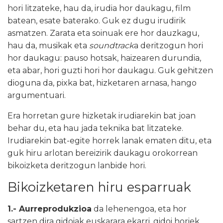
hori litzateke, hau da, irudia hor daukagu, film
batean, esate baterako. Guk ez dugu irudirik
asmatzen. Zarata eta soinuak ere hor dauzkagu,
hau da, musikak eta
soundtrack
a deritzogun hori
hor daukagu: pauso hotsak, haizearen durundia,
eta abar, hori guzti hori hor daukagu. Guk gehitzen
dioguna da, pixka bat, hizketaren arnasa, hango
argumentuari.
Era horretan gure hizketak irudiarekin bat joan
behar du, eta hau jada teknika bat litzateke.
Irudiarekin bat-egite horrek lanak ematen ditu, eta
guk hiru arlotan bereizirik daukagu orokorrean
bikoizketa deritzogun lanbide hori.
Bikoizketaren hiru esparruak
1.- Aurreprodukzioa
da lehenengoa, eta hor
sartzen dira gidoiak euskarara ekarri, gidoi horiek