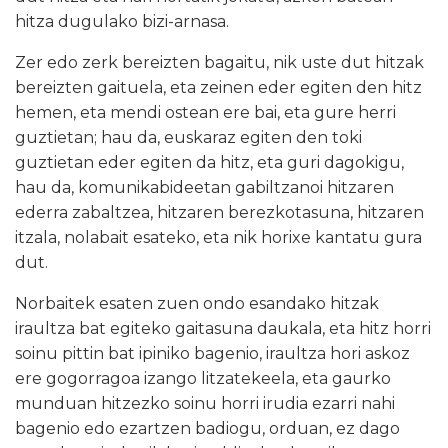
hitza dugulako bizi-arnasa.
Zer edo zerk bereizten bagaitu, nik uste dut hitzak
bereizten gaituela, eta zeinen eder egiten den hitz
hemen, eta mendi ostean ere bai, eta gure herri
guztietan; hau da, euskaraz egiten den toki
guztietan eder egiten da hitz, eta guri dagokigu,
hau da, komunikabideetan gabiltzanoi hitzaren
ederra zabaltzea, hitzaren berezkotasuna, hitzaren
itzala, nolabait esateko, eta nik horixe kantatu gura
dut.
Norbaitek esaten zuen ondo esandako hitzak
iraultza bat egiteko gaitasuna daukala, eta hitz horri
soinu pittin bat ipiniko bagenio, iraultza hori askoz
ere gogorragoa izango litzatekeela, eta gaurko
munduan hitzezko soinu horri irudia ezarri nahi
bagenio edo ezartzen badiogu, orduan, ez dago