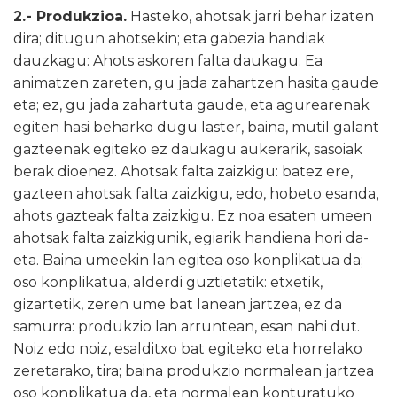
2.- Produkzioa.
Hasteko, ahotsak jarri behar izaten
dira; ditugun ahotsekin; eta gabezia handiak
dauzkagu: Ahots askoren falta daukagu. Ea
animatzen zareten, gu jada zahartzen hasita gaude
eta; ez, gu jada zahartuta gaude, eta agurearenak
egiten hasi beharko dugu laster, baina, mutil galant
gazteenak egiteko ez daukagu aukerarik, sasoiak
berak dioenez. Ahotsak falta zaizkigu: batez ere,
gazteen ahotsak falta zaizkigu, edo, hobeto esanda,
ahots gazteak falta zaizkigu. Ez noa esaten umeen
ahotsak falta zaizkigunik, egiarik handiena hori da-
eta. Baina umeekin lan egitea oso konplikatua da;
oso konplikatua, alderdi guztietatik: etxetik,
gizartetik, zeren ume bat lanean jartzea, ez da
samurra: produkzio lan arruntean, esan nahi dut.
Noiz edo noiz, esalditxo bat egiteko eta horrelako
zeretarako, tira; baina produkzio normalean jartzea
oso konplikatua da, eta normalean konturatuko