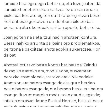
lanbide hau egin, egin behar da, eta luze joaten da.
Lanbide honetan eskua hartzea ez da hain erraza,
pixka bat kostatu egiten da. Itzulpengintzan beste
horrenbeste gertatzen da: denbora pilotxo bat
behar da eta ukondoak sarritan apurtu behar dira.
Joan egiten naiz eta itzul nadin ahotsen kontura.
Beraz, nahiko arrunta da, baina oso problematikoa,
pertsonaia bakoitzari ahots egokia aukeratzea. Hori
da bat.
Ahotsei lotutako beste kontu bat hau da: Zaindu
dezagun esateko era, modulazioa, euskararen
berezko esamoldeak, esateko erak. Nik badakit:
Aramaion era batera esango da eta gure herrian
beste batera esango da, eta hemen beste era batera
esango duzue: esateko modu asko daude, egia da;
inflexio era asko daude Euskal Herrian, batzuk beste
batzuk baino neutrotxoagoak dira, eta guk apur