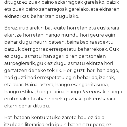
ditugu: ez zuek baino azkarragoak garelako, baizik
eta zuek baino zaharragoak garelako, eta ekinaren
ekinez ikasi behar izan dugulako.
Beraz, irudiarekin bat-egite horretan eta euskarara
ekartze horretan, hango mundu hori geure egin
behar dugu neurri batean, baina badira aspektu
batzuk derrigorrez errespetatu beharrekoak. Guk
ez dugu asmatu han ageri diren pertsonaien
aurpegierarik, guk ez dugu asmatu ekintza hori
gertatzen deneko tokirik. Hori guzti hori han dago,
hori guzti hori errespetatu egin behar da, izenak,
eta abar. Baina, ostera, hango esangarritasuna,
hango estiloa, hango jarioa, hango
tempus
ak, hango
erritmoak eta abar, horiek guztiak guk euskarara
ekarri behar ditugu.
Bat-batean konturatuko zarete hau ez dela
itzulpen literarioa edo ipuin baten itzulpena; ez