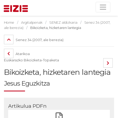
Home
Argitalpenak
SENEZ aldizkaria
Senez 34 (2007,
ale berezia)
Bikoizketa, hizketaren lantegia
Senez 34 (2007, ale berezia)
Atarikoa
Euskarazko Bikoizketa-Topaketa
Bikoizketa, hizketaren lantegia
Jesus Eguzkitza
Artikulua PDFn