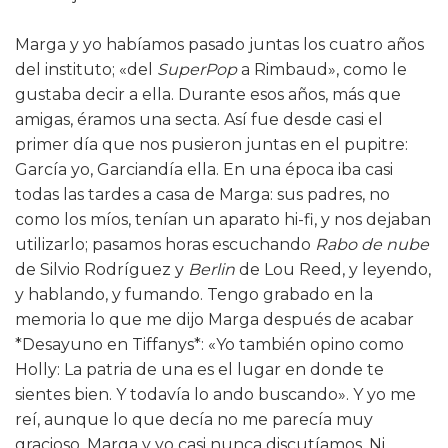
Marga y yo habíamos pasado juntas los cuatro años
del instituto; «del
SuperPop
a Rimbaud», como le
gustaba decir a ella. Durante esos años, más que
amigas, éramos una secta. Así fue desde casi el
primer día que nos pusieron juntas en el pupitre:
García yo, Garciandía ella. En una época iba casi
todas las tardes a casa de Marga: sus padres, no
como los míos, tenían un aparato hi-fi, y nos dejaban
utilizarlo; pasamos horas escuchando
Rabo de nube
de Silvio Rodríguez y
Berlin
de Lou Reed, y leyendo,
y hablando, y fumando. Tengo grabado en la
memoria lo que me dijo Marga después de acabar
*Desayuno en Tiffanys*: «Yo también opino como
Holly: La patria de una es el lugar en donde te
sientes bien. Y todavía lo ando buscando». Y yo me
reí, aunque lo que decía no me parecía muy
gracioso. Marga y yo casi nunca discutíamos. Ni