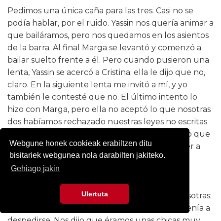
Pedimos una única caña para las tres. Casi no se
podía hablar, por el ruido. Yassin nos quería animar a
que bailáramos, pero nos quedamos en los asientos
de la barra. Al final Marga se levantó y comenzó a
bailar suelto frente a él. Pero cuando pusieron una
lenta, Yassin se acercó a Cristina; ella le dijo que no,
claro. En la siguiente lenta me invitó a mí, y yo
también le contesté que no. El último intento lo
hizo con Marga, pero ella no aceptó lo que nosotras
dos habíamos rechazado nuestras leyes no escritas
eran estrictas en lo tocante a ese tema, y le dijo que
Webgune honek cookieak erabiltzen ditu
no. Además, ya eran las nueve; debíamos volver a
bisitariek webgunea nola darabilten jakiteko.
casa. Y así lo hicimos.
Gehiago jakin
Al día siguiente, como todas las tardes, Yassin
Ulertuta
apareció por la plaza. Pero no se sentó con nosotras:
permaneció de pie. La visita no duró mucho: venía a
despedirse. Nos dijo que éramos unas chicas muy