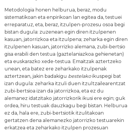
Metodologia honen helburua, beraz, modu
sistematikoan eta enpirikoan lan egitea da, testuei
erreparatuz, eta, beraz, itzulpen-prozesu osoa begi
bistan dugula: zuzenean egin diren itzulpenen
kasuan, jatorrizkoa eta itzulpena; zeharka egin diren
itzulpenen kasuan, jatorrizko alemana, zubi-bertsio
gisa erabili den testua (gaztelaniazkoa gehienetan)
eta euskarazko xede-testua. Emaitzak aztertzeko
unean, eta batez ere zeharkako itzulpenak
aztertzean, jakin badakigu
bestelako
ikuspegi bat
izan dugula: zeharka itzuli duen itzultzailearentzat
zubi-bertsioa izan da jatorrizkoa, eta ez du
alemanez idatzitako jatorrizkorik ikusi ere egin; guk
ordea, hiru testuak dauzkagu begi bistan. Helburua
ez da, hala ere, zubi-bertsiotik itzulitakoan
gertatzen dena alemanezko jatorrizko testuarekin
erkatzea eta zeharkako itzulpen prozesuan