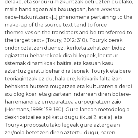
delako, eta sorburu-hizkuntzak beti uzten duelako,
maila handiagoan ala baxuagoan, bere
arrastoa
xede-hizkuntzan: «[...] phenomena pertaining to the
make-up of the source text tend to force
themselves on the translators and be transferred to
the target text» (Toury, 2012: 310). Touryk berak
ondorioztatzen duenez, ikerketa zehatzen bidez
egiaztatu beharrekoak dira bi legeok, literatur
sistemak dinamikoak baitira, eta kasuan kasu
aztertuz garatu behar dira teoriak. Touryk eta bere
teoriagintzak ez du, hala ere, kritikarik falta izan:
behaketa hutsera mugatzea eta kulturaren alderdi
soziologikoari eta gizartean indarrean diren botere-
harremanei ez erreparatzea aurpegiratzen zaio
(Hermans, 1999: 159-160). Gure lanean metodologia
deskribatzailea aplikatu dugu (ikusi 2. atala), eta
Touryk proposatutako legeak gure aztergaian
zer/nola betetzen diren aztertu dugu, haren