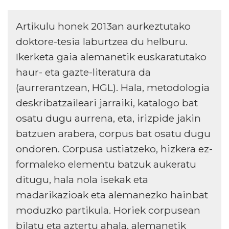
Artikulu honek 2013an aurkeztutako
doktore-tesia laburtzea du helburu.
Ikerketa gaia alemanetik euskaratutako
haur- eta gazte-literatura da
(aurrerantzean, HGL). Hala, metodologia
deskribatzaileari jarraiki, katalogo bat
osatu dugu aurrena, eta, irizpide jakin
batzuen arabera, corpus bat osatu dugu
ondoren. Corpusa ustiatzeko, hizkera ez-
formaleko elementu batzuk aukeratu
ditugu, hala nola isekak eta
madarikazioak eta alemanezko hainbat
moduzko partikula. Horiek corpusean
bilatu eta aztertu ahala, alemanetik