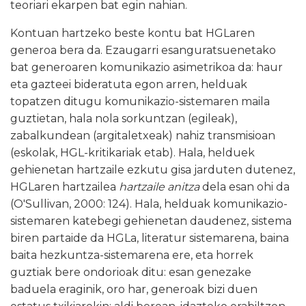
teoriari ekarpen bat egin nahian.
Kontuan hartzeko beste kontu bat HGLaren
generoa bera da. Ezaugarri esanguratsuenetako
bat generoaren komunikazio asimetrikoa da: haur
eta gazteei bideratuta egon arren, helduak
topatzen ditugu komunikazio-sistemaren maila
guztietan, hala nola sorkuntzan (egileak),
zabalkundean (argitaletxeak) nahiz transmisioan
(eskolak, HGL-kritikariak etab). Hala, helduek
gehienetan hartzaile ezkutu gisa jarduten dutenez,
HGLaren hartzailea
hartzaile anitza
dela esan ohi da
(O'Sullivan, 2000: 124). Hala, helduak komunikazio-
sistemaren katebegi gehienetan daudenez, sistema
biren partaide da HGLa, literatur sistemarena, baina
baita hezkuntza-sistemarena ere, eta horrek
guztiak bere ondorioak ditu: esan genezake
baduela eraginik, oro har, generoak bizi duen