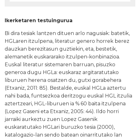
Ikerketaren testuingurua
Bi dira tesiak lantzen dituen arlo nagusiak: batetik,
HGLaren itzulpena, literatur genero horrek berez
dauzkan berezitasun guztiekin, eta, bestetik,
alemanetik euskararako itzulpen-konbinazioa.
Euskal literatur sistemaren barruan, pisuzko
generoa dugu HGLa: euskaraz argitaratutako
liburuen herena osatzen du, gutxi gorabehera
(Etxaniz, 2011: 85). Bestalde, euskal HGLa aztertu
nahi bada, funtsezkoa deritzogu euskal HGL itzulia
aztertzeari, HGL-liburuen ia % 60 baita itzulpena
(Lopez Gaseni eta Etxaniz, 2005: 44). Ildo horri
jarraiki aurkeztu zuen Lopez Gasenik
euskaratutako HGLari buruzko tesia (2000),
katalogazio-lan sendo batean oinarritutako lan