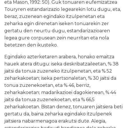
eta Mason, 1992: 50). Guk tonuaren eufemizatzea
Touryren estandarizazio legearekin lotu dugu, eta,
beraz, zuzenean egindako itzulpenetan eta
zeharka egin direnetan iseken tonuarekin zer
gertatu den neurtu dugu, estandarizazioaren
legea gure corpusean zein neurritan eta nola
betetzen den ikusteko.
Egindako azterketaren arabera, honako emaitza
hauek atera ditugu: iseka deskribatzaileetan, % 38
jaitsi da tonua zuzeneko itzulpenetan, eta % 52
zeharkakoetan; iseka pertsonaletan, % 30 jaitsi da
tonua zuzenekoetan, eta % 46, berriz,
zeharkakoetan; madarikazioei dagokienean, % 44
jaitsi da tonua zuzenekoetan, eta % 66,5
zeharkakoetan. Bistan denez, tonuaren jaitsiera beti
gertatu da, baina zeharka egindako itzulpenek
jaitsiera nabarmenagoa erakutsi dute. Alegia,