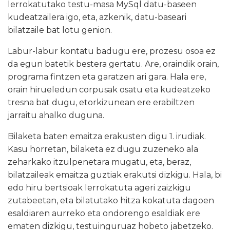
lerrokatutako testu-masa MySql datu-baseen
kudeatzailera igo, eta, azkenik, datu-baseari
bilatzaile bat lotu genion.
Labur-labur kontatu badugu ere, prozesu osoa ez
da egun batetik bestera gertatu. Are, oraindik orain,
programa fintzen eta garatzen ari gara. Hala ere,
orain hirueledun corpusak osatu eta kudeatzeko
tresna bat dugu, etorkizunean ere erabiltzen
jarraitu ahalko duguna.
Bilaketa baten emaitza erakusten digu 1. irudiak.
Kasu horretan, bilaketa ez dugu zuzeneko ala
zeharkako itzulpenetara mugatu, eta, beraz,
bilatzaileak emaitza guztiak erakutsi dizkigu. Hala, bi
edo hiru bertsioak lerrokatuta ageri zaizkigu
zutabeetan, eta bilatutako hitza kokatuta dagoen
esaldiaren aurreko eta ondorengo esaldiak ere
ematen dizkigu, testuinguruaz hobeto jabetzeko.