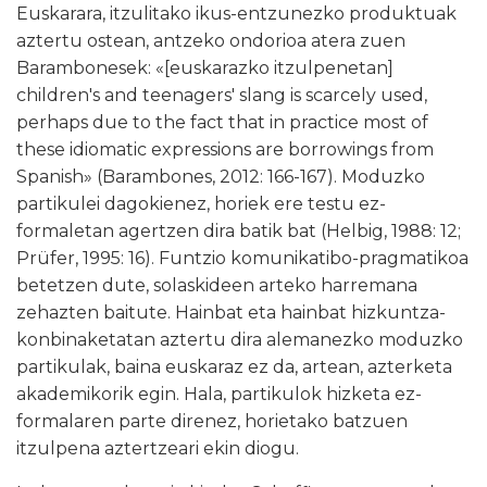
Euskarara, itzulitako ikus-entzunezko produktuak
aztertu ostean, antzeko ondorioa atera zuen
Barambonesek: «[euskarazko itzulpenetan]
children's and teenagers' slang is scarcely used,
perhaps due to the fact that in practice most of
these idiomatic expressions are borrowings from
Spanish» (Barambones, 2012: 166-167). Moduzko
partikulei dagokienez, horiek ere testu ez-
formaletan agertzen dira batik bat (Helbig, 1988: 12;
Prüfer, 1995: 16). Funtzio komunikatibo-pragmatikoa
betetzen dute, solaskideen arteko harremana
zehazten baitute. Hainbat eta hainbat hizkuntza-
konbinaketatan aztertu dira alemanezko moduzko
partikulak, baina euskaraz ez da, artean, azterketa
akademikorik egin. Hala, partikulok hizketa ez-
formalaren parte direnez, horietako batzuen
itzulpena aztertzeari ekin diogu.