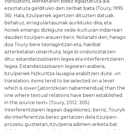
translation
), ikerketaren bidez egiaztatuta ala
ezeztatuta geldituko den zerbait baita (Toury, 1995:
36). Hala, itzulpenek agertzen dituzten datuak
behatuz, erregulartasunak aurkituko dira, eta
horiek emango dizkigute xede-kulturan indarrean
dauden itzulpen-arauen berri. Nolanahi den, harago
doa Toury bere teoriagintzan eta, hainbat
azterketatan oinarrituta, lege bi ondorioztatzen
ditu: estandarizazioaren legea eta interferentziaren
legea. Estandarizazioaren legearen arabera,
itzulpenek hizkuntza lauagoa erabiltzen dute: «in
translation, items tend to be selected on a level
which is
lower
[jatorrizkoan nabarmendua] than the
one where textual relations have been established
in the source text» (Toury, 2012: 305).
Interferentziaren legeari dagokionez, berriz, Touryk
dio interferentzia berez gertatzen dela itzulpen-
prozesu guztietan, itzulpena adimen-ariketa bat