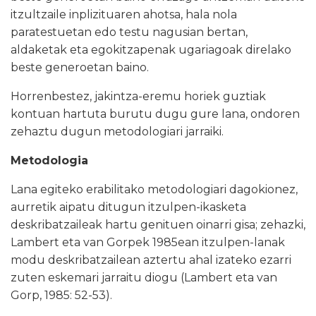
itzultzaile inplizituaren ahotsa, hala nola
paratestuetan edo testu nagusian bertan,
aldaketak eta egokitzapenak ugariagoak direlako
beste generoetan baino.
Horrenbestez, jakintza-eremu horiek guztiak
kontuan hartuta burutu dugu gure lana, ondoren
zehaztu dugun metodologiari jarraiki.
Metodologia
Lana egiteko erabilitako metodologiari dagokionez,
aurretik aipatu ditugun itzulpen-ikasketa
deskribatzaileak hartu genituen oinarri gisa; zehazki,
Lambert eta van Gorpek 1985ean itzulpen-lanak
modu deskribatzailean aztertu ahal izateko ezarri
zuten eskemari jarraitu diogu (Lambert eta van
Gorp, 1985: 52-53).