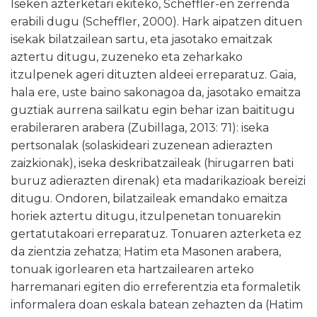
Iseken azterketari ekiteko, Scheffler-en zerrenda
erabili dugu (Scheffler, 2000). Hark aipatzen dituen
isekak bilatzailean sartu, eta jasotako emaitzak
aztertu ditugu, zuzeneko eta zeharkako
itzulpenek ageri dituzten aldeei erreparatuz. Gaia,
hala ere, uste baino sakonagoa da, jasotako emaitza
guztiak aurrena sailkatu egin behar izan baititugu
erabileraren arabera (Zubillaga, 2013: 71): iseka
pertsonalak (solaskideari zuzenean adierazten
zaizkionak), iseka deskribatzaileak (hirugarren bati
buruz adierazten direnak) eta madarikazioak bereizi
ditugu. Ondoren, bilatzaileak emandako emaitza
horiek aztertu ditugu, itzulpenetan tonuarekin
gertatutakoari erreparatuz. Tonuaren azterketa ez
da zientzia zehatza; Hatim eta Masonen arabera,
tonuak igorlearen eta hartzailearen arteko
harremanari egiten dio erreferentzia eta formaletik
informalera doan eskala batean zehazten da (Hatim