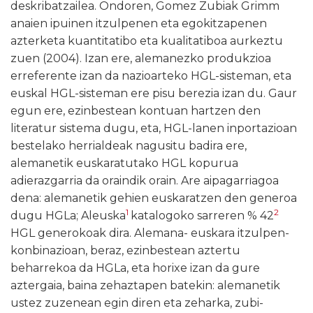
deskribatzailea. Ondoren, Gomez Zubiak Grimm
anaien ipuinen itzulpenen eta egokitzapenen
azterketa kuantitatibo eta kualitatiboa aurkeztu
zuen (2004). Izan ere, alemanezko produkzioa
erreferente izan da nazioarteko HGL-sisteman, eta
euskal HGL-sisteman ere pisu berezia izan du. Gaur
egun ere, ezinbestean kontuan hartzen den
literatur sistema dugu, eta, HGL-lanen inportazioan
bestelako herrialdeak nagusitu badira ere,
alemanetik euskaratutako HGL kopurua
adierazgarria da oraindik orain. Are aipagarriagoa
dena: alemanetik gehien euskaratzen den generoa
1
2
dugu HGLa; Aleuska
katalogoko sarreren % 42
HGL generokoak dira. Alemana- euskara itzulpen-
konbinazioan, beraz, ezinbestean aztertu
beharrekoa da HGLa, eta horixe izan da gure
aztergaia, baina zehaztapen batekin: alemanetik
ustez zuzenean egin diren eta zeharka, zubi-