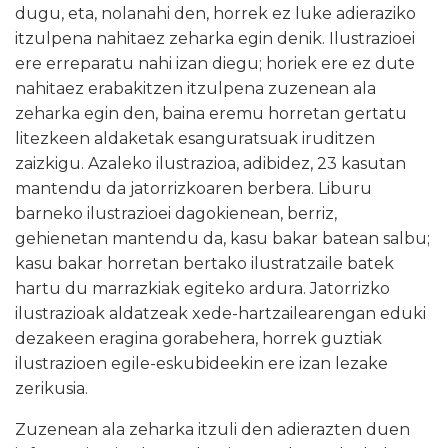
dugu, eta, nolanahi den, horrek ez luke adieraziko
itzulpena nahitaez zeharka egin denik. Ilustrazioei
ere erreparatu nahi izan diegu; horiek ere ez dute
nahitaez erabakitzen itzulpena zuzenean ala
zeharka egin den, baina eremu horretan gertatu
litezkeen aldaketak esanguratsuak iruditzen
zaizkigu. Azaleko ilustrazioa, adibidez, 23 kasutan
mantendu da jatorrizkoaren berbera. Liburu
barneko ilustrazioei dagokienean, berriz,
gehienetan mantendu da, kasu bakar batean salbu;
kasu bakar horretan bertako ilustratzaile batek
hartu du marrazkiak egiteko ardura. Jatorrizko
ilustrazioak aldatzeak xede-hartzailearengan eduki
dezakeen eragina gorabehera, horrek guztiak
ilustrazioen egile-eskubideekin ere izan lezake
zerikusia.
Zuzenean ala zeharka itzuli den adierazten duen