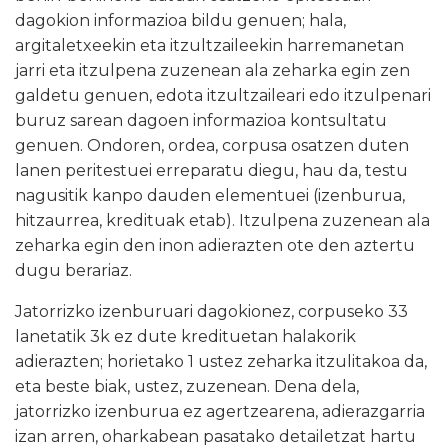
dagokion informazioa bildu genuen; hala,
argitaletxeekin eta itzultzaileekin harremanetan
jarri eta itzulpena zuzenean ala zeharka egin zen
galdetu genuen, edota itzultzaileari edo itzulpenari
buruz sarean dagoen informazioa kontsultatu
genuen. Ondoren, ordea, corpusa osatzen duten
lanen peritestuei erreparatu diegu, hau da, testu
nagusitik kanpo dauden elementuei (izenburua,
hitzaurrea, kredituak etab). Itzulpena zuzenean ala
zeharka egin den inon adierazten ote den aztertu
dugu berariaz.
Jatorrizko izenburuari dagokionez, corpuseko 33
lanetatik 3k ez dute kredituetan halakorik
adierazten; horietako 1 ustez zeharka itzulitakoa da,
eta beste biak, ustez, zuzenean. Dena dela,
jatorrizko izenburua ez agertzearena, adierazgarria
izan arren, oharkabean pasatako detailetzat hartu