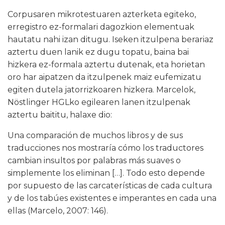
Corpusaren mikrotestuaren azterketa egiteko,
erregistro ez-formalari dagozkion elementuak
hautatu nahi izan ditugu. Iseken itzulpena berariaz
aztertu duen lanik ez dugu topatu, baina bai
hizkera ez-formala aztertu dutenak, eta horietan
oro har aipatzen da itzulpenek maiz eufemizatu
egiten dutela jatorrizkoaren hizkera. Marcelok,
Nöstlinger HGLko egilearen lanen itzulpenak
aztertu baititu, halaxe dio:
Una comparación de muchos libros y de sus
traducciones nos mostraría cómo los traductores
cambian insultos por palabras más suaves o
simplemente los eliminan […]. Todo esto depende
por supuesto de las carcaterísticas de cada cultura
y de los tabúes existentes e imperantes en cada una
ellas (Marcelo, 2007: 146).