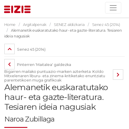
Home
Argitalpenak
SENEZ aldizkaria
Senez 45 (2014)
Alemanetik euskaratutako haur- eta gazte-literatura. Tesiaren
ideia nagusiak
Senez 45 (2014)
Pinterren 'Maitalea' galdezka
Bigarren mailako puntuazio-marken azterketa: Koldo
Mitxelenaren liburu- eta zinema-kritiketako enuntziatu
parentetikoen muga grafikoak
Alemanetik euskaratutako
haur- eta gazte-literatura.
Tesiaren ideia nagusiak
Naroa Zubillaga