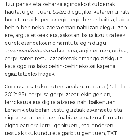
itzulpenak eta zeharka egindako itzulpenak
hautatu genituen.
Ustez
diogu, ikerketaren urrats
honetan sailkapenak egin, egin behar baitira, baina
behin-behineko izaera eman nahi izan diegu. Izan
ere, argitaletxeek eta, askotan, baita itzultzaileek
eurek esandakoan oinarrituta egin dugu
zuzenean/zeharka
sailkapena; argi genuen, ordea,
corpusaren testu-azterketak emango zizkigula
katalogo mailako behin-behineko sailkapena
egiaztatzeko frogak.
Corpusa osatuko zuten lanak hautatuta (Zubillaga,
2012: 85), corpusa gorpuzteari ekin genion,
lerrokatua eta digitala izatea nahi baikenuen.
Lehenik eta behin, testu guztiak eskaneatu eta
digitalizatu genituen (nahiz eta batzuk formatu
digitalean ere lortu genituen), eta, ondoren,
testuak txukundu eta garbitu genituen, TXT