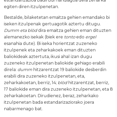
estandarizazioa badirudi handiagoa dela zeharka
egiten diren itzulpenetan.
Bestalde, bilaketetan emaitza gehien emandako bi
iseken itzulpenak gertuagotik aztertu ditugu.
Dumm eta blöd
dira emaitza gehien eman dituzten
alemanezko isekak (biek ere
tonto
edo
ergel
esanahia dute). Bi iseka horientzat zuzeneko
itzulpenek eta zeharkakoek eman dituzten
baliokideak aztertuta, ikusi ahal izan dugu
zuzeneko itzulpenetan baliokide gehiago erabili
direla:
dumm
hitzarentzat 19 baliokide desberdin
erabili dira zuzeneko itzulpenetan, eta,
zeharkakoetan, berriz, 14;
blöd
hitzarentzat, berriz,
17 baliokide eman dira zuzeneko itzulpenetan, eta 8
zeharkakoetan. Dirudienez, beraz, zeharkako
itzulpenetan bada estandarizaziorako joera
nabarmenago bat.