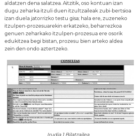
aldatzen dena salatzea. Aitzitik, oso kontuan izan
dugu zeharka itzuli duen itzultzaileak zubi-bertsioa
izan duela jatorrizko testu gisa; hala ere, zuzeneko
itzulpen-prozesuarekin erkatzeko, beharrezkoa
genuen zeharkako itzulpen-prozesua ere osorik
edukitzea begi bistan, prozesu bien arteko aldea
zein den ondo aztertzeko.
Irudia 1 Bilatzailea