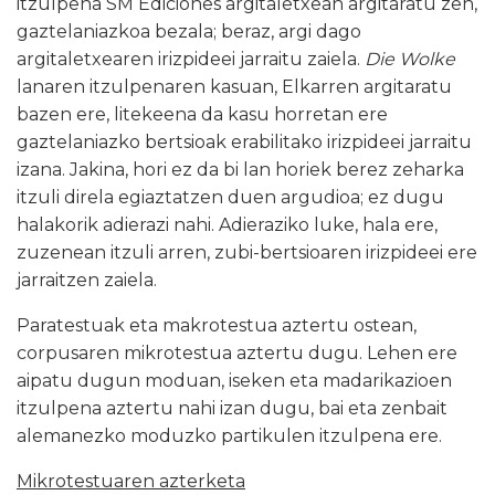
itzulpena SM Ediciones argitaletxean argitaratu zen,
gaztelaniazkoa bezala; beraz, argi dago
argitaletxearen irizpideei jarraitu zaiela.
Die Wolke
lanaren itzulpenaren kasuan, Elkarren argitaratu
bazen ere, litekeena da kasu horretan ere
gaztelaniazko bertsioak erabilitako irizpideei jarraitu
izana. Jakina, hori ez da bi lan horiek berez zeharka
itzuli direla egiaztatzen duen argudioa; ez dugu
halakorik adierazi nahi. Adieraziko luke, hala ere,
zuzenean itzuli arren, zubi-bertsioaren irizpideei ere
jarraitzen zaiela.
Paratestuak eta makrotestua aztertu ostean,
corpusaren mikrotestua aztertu dugu. Lehen ere
aipatu dugun moduan, iseken eta madarikazioen
itzulpena aztertu nahi izan dugu, bai eta zenbait
alemanezko moduzko partikulen itzulpena ere.
Mikrotestuaren azterketa