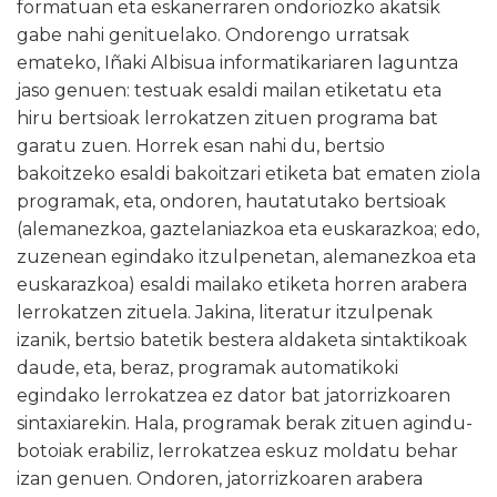
formatuan eta eskanerraren ondoriozko akatsik
gabe nahi genituelako. Ondorengo urratsak
emateko, Iñaki Albisua informatikariaren laguntza
jaso genuen: testuak esaldi mailan etiketatu eta
hiru bertsioak lerrokatzen zituen programa bat
garatu zuen. Horrek esan nahi du, bertsio
bakoitzeko esaldi bakoitzari etiketa bat ematen ziola
programak, eta, ondoren, hautatutako bertsioak
(alemanezkoa, gaztelaniazkoa eta euskarazkoa; edo,
zuzenean egindako itzulpenetan, alemanezkoa eta
euskarazkoa) esaldi mailako etiketa horren arabera
lerrokatzen zituela. Jakina, literatur itzulpenak
izanik, bertsio batetik bestera aldaketa sintaktikoak
daude, eta, beraz, programak automatikoki
egindako lerrokatzea ez dator bat jatorrizkoaren
sintaxiarekin. Hala, programak berak zituen agindu-
botoiak erabiliz, lerrokatzea eskuz moldatu behar
izan genuen. Ondoren, jatorrizkoaren arabera