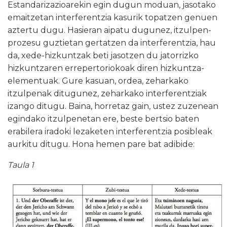
Estandarizazioarekin egin dugun moduan, jasotako
emaitzetan interferentzia kasurik topatzen genuen
aztertu dugu. Hasieran aipatu dugunez, itzulpen-
prozesu guztietan gertatzen da interferentzia, hau
da, xede-hizkuntzak beti jasotzen du jatorrizko
hizkuntzaren errepertoriokoak diren hizkuntza-
elementuak. Gure kasuan, ordea, zeharkako
itzulpenak ditugunez, zeharkako interferentziak
izango ditugu. Baina, horretaz gain, ustez zuzenean
egindako itzulpenetan ere, beste bertsio baten
erabilera iradoki lezaketen interferentzia posibleak
aurkitu ditugu. Hona hemen pare bat adibide:
Taula 1