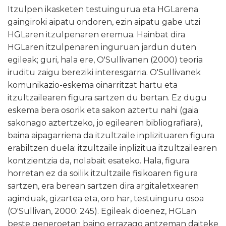
Itzulpen ikasketen testuingurua eta HGLarena
gaingiroki aipatu ondoren, ezin aipatu gabe utzi
HGLaren itzulpenaren eremua. Hainbat dira
HGLaren itzulpenaren inguruan jardun duten
egileak; guri, hala ere, O'Sullivanen (2000) teoria
iruditu zaigu bereziki interesgarria. O'Sullivanek
komunikazio-eskema oinarritzat hartu eta
itzultzailearen figura sartzen du bertan. Ez dugu
eskema bera osorik eta sakon aztertu nahi (gaia
sakonago aztertzeko, jo egilearen bibliografiara),
baina aipagarriena da itzultzaile inplizituaren figura
erabiltzen duela: itzultzaile inplizitua itzultzailearen
kontzientzia da, nolabait esateko. Hala, figura
horretan ez da soilik itzultzaile fisikoaren figura
sartzen, era berean sartzen dira argitaletxearen
aginduak, gizartea eta, oro har, testuinguru osoa
(O'Sullivan, 2000: 245). Egileak dioenez, HGLan
beste generoetan baino errazago antzeman daiteke