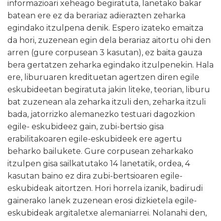
informazioari xeheago begiratuta, lanetako bakar
batean ere ez da berariaz adierazten zeharka
egindako itzulpena denik. Espero izateko emaitza
da hori, zuzenean egin dela berariaz aitortu ohi den
arren (gure corpusean 3 kasutan), ez baita gauza
bera gertatzen zeharka egindako itzulpenekin. Hala
ere, liburuaren kredituetan agertzen diren egile
eskubideetan begiratuta jakin liteke, teorian, liburu
bat zuzenean ala zeharka itzuli den, zeharka itzuli
bada, jatorrizko alemanezko testuari dagozkion
egile- eskubideez gain, zubi-bertsio gisa
erabilitakoaren egile-eskubideek ere agertu
beharko bailukete. Gure corpusean zeharkako
itzulpen gisa sailkatutako 14 lanetatik, ordea, 4
kasutan baino ez dira zubi-bertsioaren egile-
eskubideak aitortzen. Hori horrela izanik, badirudi
gainerako lanek zuzenean erosi dizkietela egile-
eskubideak argitaletxe alemaniarrei. Nolanahi den,