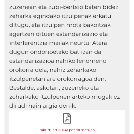
zuzenean eta zubi-bertsio baten bidez
zeharka egindako itzulpenak erkatu
ditugu, eta itzulpen mota bakoitzak
agertzen dituen estandarizazio eta
interferentzia mailak neurtu. Atera
dugun ondorioetako bat izan da
estandarizazioa nahiko fenomeno
orokorra dela, nahiz zeharkako
itzulpenetan are orokorragoa den.
Bestalde, askotan, zuzeneko eta
zeharkako itzulpenen arteko mugak ez
dirudi hain argia denik.
Irakurri artikulua pdf formatuan.