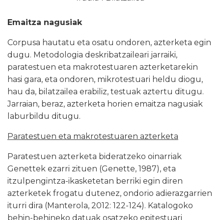
Emaitza nagusiak
Corpusa hautatu eta osatu ondoren, azterketa egin
dugu. Metodologia deskribatzaileari jarraiki,
paratestuen eta makrotestuaren azterketarekin
hasi gara, eta ondoren, mikrotestuari heldu diogu,
hau da, bilatzailea erabiliz, testuak aztertu ditugu.
Jarraian, beraz, azterketa horien emaitza nagusiak
laburbildu ditugu.
Paratestuen eta makrotestuaren azterketa
Paratestuen azterketa bideratzeko oinarriak
Genettek ezarri zituen (Genette, 1987), eta
itzulpengintza-ikasketetan berriki egin diren
azterketek frogatu dutenez, ondorio adierazgarrien
iturri dira (Manterola, 2012: 122-124). Katalogoko
behin-behineko datuak osatzeko epitestuari