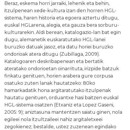
Beraz, eskema horri jarraiki, lehenik eta behin,
itzulpenean xede-kultura izan den horren HGL-
sistema, haren historia eta egoera aztertu ditugu,
euskal HGLarena, alegia, eta gauza bera sorburu-
kulturarekin. Aldi berean, katalogazio-lan bat egin
dugu, alemanetik euskaratutako HGL-lanei
buruzko datuak jasoz, eta datu horiei buruzko
ondorioak atera ditugu (Zubillaga, 2009).
Katalogoaren deskribapenean eta bertatik
ateratako ondorioetan oinarrituta, irizpide batzuk
finkatu genituen, horien arabera gure corpusa
osatuko zuten lanak hautatzeko: 80ko
hamarkadatik hona argitaratutako itzulpenak
hautatu genituen, orduantxe hasi baitzen euskal
HGL-sistema osatzen (Etxaniz eta Lopez Gaseni,
2005: 9); aniztasuna mantentzen saiatu ginen, nola
egileei nola itzultzaileei nahiz argitaletxeei
zegokienez; bestalde, ustez zuzenean egindako