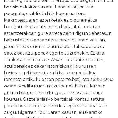
lanen egitura orokorrari erreparatu diogu, hala nola
bertsio bakoitzaren atal banaketari, bai eta
paragrafo, esaldi eta hitz kopuruari ere.
Makrotestuaren azterketak ez digu emaitza
harrigarririk erakutsi, baina bada atal kopurua
aztertzerakoan gure arreta deitu digun xehetasun
bat: ustez zuzenean itzuli diren bi lanen kasuan,
jatorrizkoak duen hitzaurre eta atal kopurua ez
datoz bat itzulpenak ageri dituztenekin. Ez dira
aldaketa handiak:
die Wolke
liburuaren kasuan,
itzulpenak ez dakar jatorrizkoak liburuaren
hasieran gehitzen duen hitzaurre modukoa
(prentsa-artikulu baten pasarte bat), eta
Liebe Oma
deine Susi
liburuaren itzulpenak bi-hiru lerroko
gutun bat gehitzen du (gutunez osatuta dago
liburua). Gaztelaniazko bertsioak kontsultatuta,
gauza bera errepikatzen dela egiaztatu ahal izan
dugu. Bigarren liburuaren kasuan, euskarazko