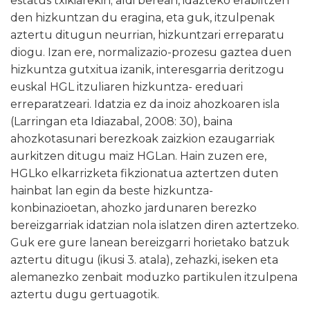
estatus txikiarekin; aldi berean, idazteko erabiltzen
den hizkuntzan du eragina, eta guk, itzulpenak
aztertu ditugun neurrian, hizkuntzari erreparatu
diogu. Izan ere, normalizazio-prozesu gaztea duen
hizkuntza gutxitua izanik, interesgarria deritzogu
euskal HGL itzuliaren hizkuntza- ereduari
erreparatzeari. Idatzia ez da inoiz ahozkoaren isla
(Larringan eta Idiazabal, 2008: 30), baina
ahozkotasunari berezkoak zaizkion ezaugarriak
aurkitzen ditugu maiz HGLan. Hain zuzen ere,
HGLko elkarrizketa fikzionatua aztertzen duten
hainbat lan egin da beste hizkuntza-
konbinazioetan, ahozko jardunaren berezko
bereizgarriak idatzian nola islatzen diren aztertzeko.
Guk ere gure lanean bereizgarri horietako batzuk
aztertu ditugu (ikusi 3. atala), zehazki, iseken eta
alemanezko zenbait moduzko partikulen itzulpena
aztertu dugu gertuagotik.