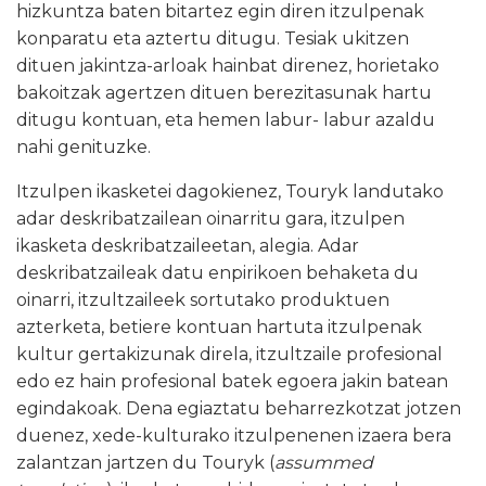
hizkuntza baten bitartez egin diren itzulpenak
konparatu eta aztertu ditugu. Tesiak ukitzen
dituen jakintza-arloak hainbat direnez, horietako
bakoitzak agertzen dituen berezitasunak hartu
ditugu kontuan, eta hemen labur- labur azaldu
nahi genituzke.
Itzulpen ikasketei dagokienez, Touryk landutako
adar deskribatzailean oinarritu gara, itzulpen
ikasketa deskribatzaileetan, alegia. Adar
deskribatzaileak datu enpirikoen behaketa du
oinarri, itzultzaileek sortutako produktuen
azterketa, betiere kontuan hartuta itzulpenak
kultur gertakizunak direla, itzultzaile profesional
edo ez hain profesional batek egoera jakin batean
egindakoak. Dena egiaztatu beharrezkotzat jotzen
duenez, xede-kulturako itzulpenenen izaera bera
zalantzan jartzen du Touryk (
assummed