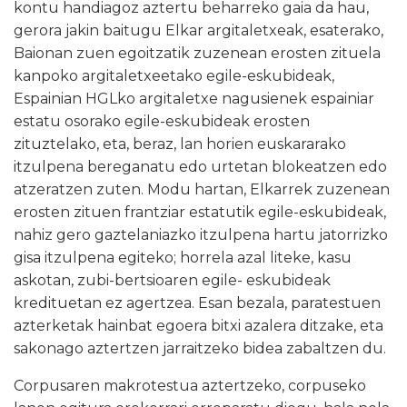
kontu handiagoz aztertu beharreko gaia da hau,
gerora jakin baitugu Elkar argitaletxeak, esaterako,
Baionan zuen egoitzatik zuzenean erosten zituela
kanpoko argitaletxeetako egile-eskubideak,
Espainian HGLko argitaletxe nagusienek espainiar
estatu osorako egile-eskubideak erosten
zituztelako, eta, beraz, lan horien euskararako
itzulpena bereganatu edo urtetan blokeatzen edo
atzeratzen zuten. Modu hartan, Elkarrek zuzenean
erosten zituen frantziar estatutik egile-eskubideak,
nahiz gero gaztelaniazko itzulpena hartu jatorrizko
gisa itzulpena egiteko; horrela azal liteke, kasu
askotan, zubi-bertsioaren egile- eskubideak
kredituetan ez agertzea. Esan bezala, paratestuen
azterketak hainbat egoera bitxi azalera ditzake, eta
sakonago aztertzen jarraitzeko bidea zabaltzen du.
Corpusaren makrotestua aztertzeko, corpuseko