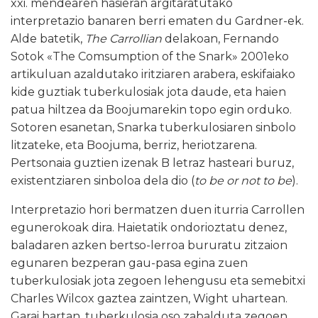
xxi. mendearen hasieran argitaratutako
interpretazio banaren berri ematen du Gardner-ek.
Alde batetik,
The Carrollian
delakoan, Fernando
Sotok «The Comsumption of the Snark» 2001eko
artikuluan azaldutako iritziaren arabera, eskifaiako
kide guztiak tuberkulosiak jota daude, eta haien
patua hiltzea da Boojumarekin topo egin orduko.
Sotoren esanetan, Snarka tuberkulosiaren sinbolo
litzateke, eta Boojuma, berriz, heriotzarena.
Pertsonaia guztien izenak B letraz hasteari buruz,
existentziaren sinboloa dela dio (
to be or not to be
).
Interpretazio hori bermatzen duen iturria Carrollen
egunerokoak dira. Haietatik ondorioztatu denez,
baladaren azken bertso-lerroa bururatu zitzaion
egunaren bezperan gau-pasa egina zuen
tuberkulosiak jota zegoen lehengusu eta semebitxi
Charles Wilcox gaztea zaintzen, Wight uhartean.
Garai hartan, tuberkulosia oso zabalduta zegoen