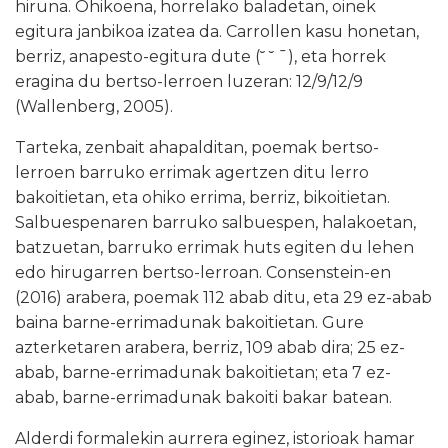
hiruna. Ohikoena, horrelako baladetan, oinek
egitura janbikoa izatea da. Carrollen kasu honetan,
berriz, anapesto-egitura dute (˘ ˘ ¯), eta horrek
eragina du bertso-lerroen luzeran: 12/9/12/9
(Wallenberg, 2005).
Tarteka, zenbait ahapalditan, poemak bertso-
lerroen barruko errimak agertzen ditu lerro
bakoitietan, eta ohiko errima, berriz, bikoitietan.
Salbuespenaren barruko salbuespen, halakoetan,
batzuetan, barruko errimak huts egiten du lehen
edo hirugarren bertso-lerroan. Consenstein-en
(2016) arabera, poemak 112 abab ditu, eta 29 ez-abab
baina barne-errimadunak bakoitietan. Gure
azterketaren arabera, berriz, 109 abab dira; 25 ez-
abab, barne-errimadunak bakoitietan; eta 7 ez-
abab, barne-errimadunak bakoiti bakar batean.
Alderdi formalekin aurrera eginez, istorioak hamar