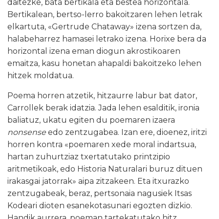
daitezke, bata bertikala eta bestea horizontala.
Bertikalean, bertso-lerro bakoitzaren lehen letrak
elkartuta, «Gertrude Chataway» izena sortzen da,
halabeharrez hamasei letrako izena. Horixe bera da
horizontal izena eman diogun akrostikoaren
emaitza, kasu honetan ahapaldi bakoitzeko lehen
hitzek moldatua.
Poema horren atzetik, hitzaurre labur bat dator,
Carrollek berak idatzia. Jada lehen esalditik, ironia
baliatuz, ukatu egiten du poemaren izaera
nonsense
edo zentzugabea. Izan ere, dioenez, iritzi
horren kontra «poemaren xede moral indartsua,
hartan zuhurtziaz txertatutako printzipio
aritmetikoak, edo Historia Naturalari buruz dituen
irakasgai jatorrak» aipa zitzakeen. Eta itxurazko
zentzugabeak, beraz, pertsonaia nagusiek Itsas
Kodeari dioten esanekotasunari egozten dizkio.
Handik aurrera, poeman tartekatutako hitz