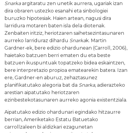
Snarka
argitaratu zen unetik aurrera, ugariak izan
dira obraren ustezko esanahi eta sinbologiei
buruzko hipotesiak. Haien artean, nagusi dira
larridura motaren baten isla dela diotenak.
Zenbaiten iritziz, heriotzaren saihetsezintasunaren
aurreko larriduraz dihardu
Snarka
k. Martin
Gardner-ek, bere edizio ohardunean (Carroll, 2006),
haietako batzuen berri ematen du eta beste
batzuen ikuspuntuak topatzeko bidea eskaintzen,
bere interpretazio propioa ematearekin batera. Izan
ere, Gardner-en aburuz, zehaztasunez
planifikatutako alegoria bat da
Snarka
, adierazteko
arestian aipatutako heriotzaren
ezinbestekotasunaren aurreko agonia existentziala.
Aipatutako edizio ohardunari egindako hitzaurre
berrian, Ameriketako Estatu Batuetako
carrollzaleen bi aldizkari ezagunetan