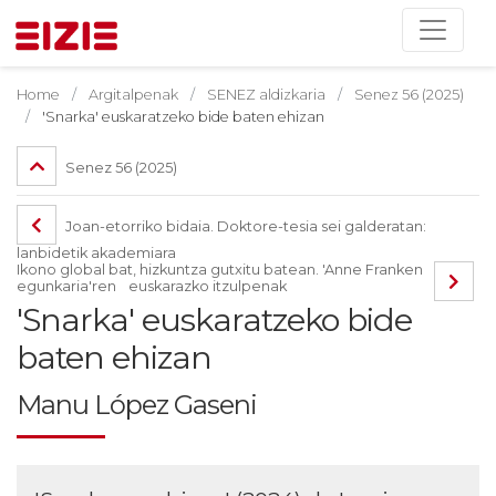
Home
Argitalpenak
SENEZ aldizkaria
Senez 56 (2025)
'Snarka' euskaratzeko bide baten ehizan
Senez 56 (2025)
Joan-etorriko bidaia. Doktore-tesia sei galderatan:
lanbidetik akademiara
Ikono global bat, hizkuntza gutxitu batean. 'Anne Franken
egunkaria'ren euskarazko itzulpenak
'Snarka' euskaratzeko bide
baten ehizan
Manu López Gaseni