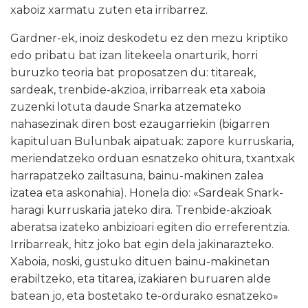
xaboiz xarmatu zuten eta irribarrez.
Gardner-ek, inoiz deskodetu ez den mezu kriptiko
edo pribatu bat izan litekeela onarturik, horri
buruzko teoria bat proposatzen du: titareak,
sardeak, trenbide-akzioa, irribarreak eta xaboia
zuzenki lotuta daude Snarka atzemateko
nahasezinak diren bost ezaugarriekin (bigarren
kapituluan Bulunbak aipatuak: zapore kurruskaria,
meriendatzeko orduan esnatzeko ohitura, txantxak
harrapatzeko zailtasuna, bainu-makinen zalea
izatea eta askonahia). Honela dio: «Sardeak Snark-
haragi kurruskaria jateko dira. Trenbide-akzioak
aberatsa izateko anbizioari egiten dio erreferentzia.
Irribarreak, hitz joko bat egin dela jakinarazteko.
Xaboia, noski, gustuko dituen bainu-makinetan
erabiltzeko, eta titarea, izakiaren buruaren alde
batean jo, eta bostetako te-ordurako esnatzeko»