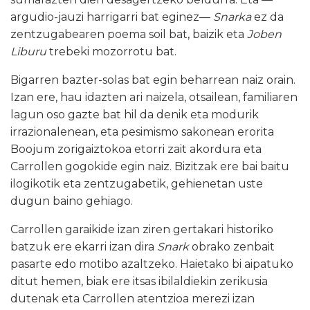
argudio-jauzi harrigarri bat eginez—
Snarka
ez da
zentzugabearen poema soil bat, baizik eta
Joben
Liburu
trebeki mozorrotu bat.
Bigarren bazter-solas bat egin beharrean naiz orain.
Izan ere, hau idazten ari naizela, otsailean, familiaren
lagun oso gazte bat hil da denik eta modurik
irrazionalenean, eta pesimismo sakonean erorita
Boojum zorigaiztokoa etorri zait akordura eta
Carrollen gogokide egin naiz. Bizitzak ere bai baitu
ilogikotik eta zentzugabetik, gehienetan uste
dugun baino gehiago.
Carrollen garaikide izan ziren gertakari historiko
batzuk ere ekarri izan dira
Snark
obrako zenbait
pasarte edo motibo azaltzeko. Haietako bi aipatuko
ditut hemen, biak ere itsas ibilaldiekin zerikusia
dutenak eta Carrollen atentzioa merezi izan