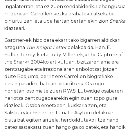
Ingalaterran, eta ez zuen sendabiderik. Lehengusua
hil zenean, Carrollen kezka erabateko atsekabe
bihurtu zen, eta uda hartan bertan ekin zion
Snarka
idazteari.
Gardner-ek hizpidera ekarritako bigarren aldizkari
ezaguna
The Knight Letter
delakoa da. Han, E.
Fuller Torrey-k eta Judy Miller-ek, «The Capture of
the Snark» 2004ko artikuluan, bizitzaren amaiera
zentzugabe eta irrazionalaren sinbolotzat jotzen
dute Boojuma, berriz ere Carrollen biografiako
beste pasadizo batean oinarriturik. Oraingo
honetan, oso maite zuen R.W.S. Lutwidge osabaren
heriotza zentzugabearekin egin zuen topo gure
idazleak. Osaba eroetxeen ikuskaria zen, eta,
Salisburyko Fisherton Lunatic Asylum delakoan
bisita bat egiten ari zela, herdoildutako iltze handi
batez sastakatu zuen hango gaixo batek, eta handik