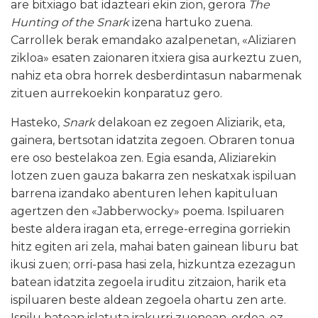
are bitxiago bat idazteari ekin zion, gerora
The
Hunting of the Snark
izena hartuko zuena.
Carrollek berak emandako azalpenetan, «Aliziaren
zikloa» esaten zaionaren itxiera gisa aurkeztu zuen,
nahiz eta obra horrek desberdintasun nabarmenak
zituen aurrekoekin konparatuz gero.
Hasteko,
Snark
delakoan ez zegoen Aliziarik, eta,
gainera, bertsotan idatzita zegoen. Obraren tonua
ere oso bestelakoa zen. Egia esanda, Aliziarekin
lotzen zuen gauza bakarra zen neskatxak ispiluan
barrena izandako abenturen lehen kapituluan
agertzen den «Jabberwocky» poema. Ispiluaren
beste aldera iragan eta, errege-erregina gorriekin
hitz egiten ari zela, mahai baten gainean liburu bat
ikusi zuen; orri-pasa hasi zela, hizkuntza ezezagun
batean idatzita zegoela iruditu zitzaion, harik eta
ispiluaren beste aldean zegoela ohartu zen arte.
Ispilu batean islatuta irakurri zuenean, ordea, ez