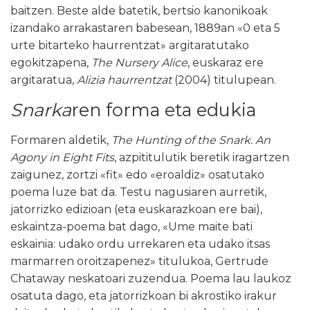
baitzen. Beste alde batetik, bertsio kanonikoak
izandako arrakastaren babesean, 1889an «0 eta 5
urte bitarteko haurrentzat» argitaratutako
egokitzapena,
The Nursery Alice
, euskaraz ere
argitaratua,
Alizia
haurrentzat
(2004) titulupean.
Snarka
ren forma eta edukia
Formaren aldetik,
The Hunting of the Snark. An
Agony in Eight Fits
, azpititulutik beretik iragartzen
zaigunez, zortzi «fit» edo «eroaldiz» osatutako
poema luze bat da. Testu nagusiaren aurretik,
jatorrizko edizioan (eta euskarazkoan ere bai),
eskaintza-poema bat dago, «Ume maite bati
eskainia: udako ordu urrekaren eta udako itsas
marmarren oroitzapenez» titulukoa, Gertrude
Chataway neskatoari zuzendua. Poema lau laukoz
osatuta dago, eta jatorrizkoan bi akrostiko irakur