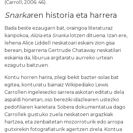
(Carroll, 2006: 46).
Snarka
ren historia eta harrera
Bada beste ezaugarri bat, oraingoa literaturaz
kanpokoa,
Alizia
eta
Snarka
lotzen dituena. Izan ere,
lehena Alice Liddell neskatoari eskaini zion gisa
berean, bigarrena Gertrude Chataway neskatilari
eskainia da, liburua argitaratu aurreko urtean
ezagutu baitzuen.
Kontu horren harira, zilegi bekit bazter-solas bat
egitea, konturatu bainaiz Wikipediako Lewis
Carrollen ingelesezko sarrera askotan editatu dela
aspaldi honetan, oso bereziki idazlearen ustezko
pedofiliaren karietara. Sobera dokumentatua dago
Carrollek gustuko zuela neskatoen argazkiak
hartzea, eta zenbaitetan mozorroturik edo arropa
gutxirekin fotografiaturik agertzen zirela. Kontua