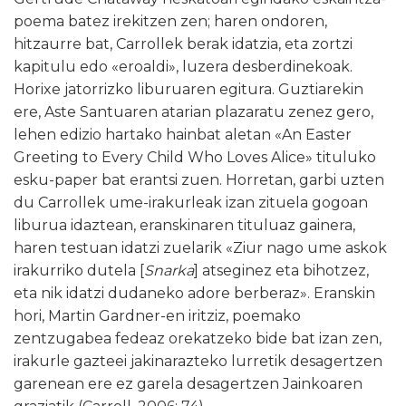
poema batez irekitzen zen; haren ondoren,
hitzaurre bat, Carrollek berak idatzia, eta zortzi
kapitulu edo «eroaldi», luzera desberdinekoak.
Horixe jatorrizko liburuaren egitura. Guztiarekin
ere, Aste Santuaren atarian plazaratu zenez gero,
lehen edizio hartako hainbat aletan «An Easter
Greeting to Every Child Who Loves Alice» tituluko
esku-paper bat erantsi zuen. Horretan, garbi uzten
du Carrollek ume-irakurleak izan zituela gogoan
liburua idaztean, eranskinaren tituluaz gainera,
haren testuan idatzi zuelarik «Ziur nago ume askok
irakurriko dutela [
Snarka
] atseginez eta bihotzez,
eta nik idatzi dudaneko adore berberaz». Eranskin
hori, Martin Gardner-en iritziz, poemako
zentzugabea fedeaz orekatzeko bide bat izan zen,
irakurle gazteei jakinarazteko lurretik desagertzen
garenean ere ez garela desagertzen Jainkoaren