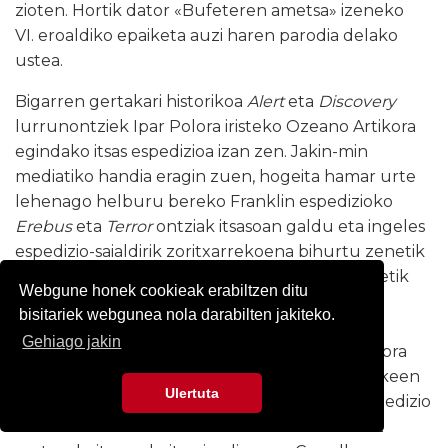
zioten. Hortik dator «Bufeteren ametsa» izeneko
VI. eroaldiko epaiketa auzi haren parodia delako
ustea.
Bigarren gertakari historikoa
Alert
eta
Discovery
lurrunontziek Ipar Polora iristeko Ozeano Artikora
egindako itsas espedizioa izan zen. Jakin-min
mediatiko handia eragin zuen, hogeita hamar urte
lehenago helburu bereko Franklin espedizioko
Erebus
eta
Terror
ontziak itsasoan galdu eta ingeles
espedizio-saialdirik zoritxarrekoena bihurtu zenetik
ez zelako berriro halakorik egin. Portsmouth-etik
Webgune honek cookieak erabiltzen ditu
abiatu ziren, 1875ean, eta hurrengo urteko
bisitariek webgunea nola darabilten jakiteko.
udazkenean itzuli, aurreikusi baino urtebete
Gehiago jakin
lehenago, neke handiak pairatuta eta Ipar Polora
heldu gabe. Horrek
Snarka
liburuan utz zezakeen
Ulertuta
arrasto bat eskifaiaren antolaera zatekeen, espedizio
haietan bezala arlo eta lanbide askotako kidez