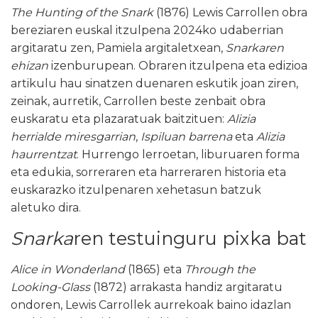
The Hunting of the Snark
(1876) Lewis Carrollen obra
bereziaren euskal itzulpena 2024ko udaberrian
argitaratu zen, Pamiela argitaletxean,
Snarkaren
ehizan
izenburupean. Obraren itzulpena eta edizioa
artikulu hau sinatzen duenaren eskutik joan ziren,
zeinak, aurretik, Carrollen beste zenbait obra
euskaratu eta plazaratuak baitzituen:
Alizia
herrialde miresgarrian
,
Ispiluan barrena
eta
Alizia
haurrentzat
. Hurrengo lerroetan, liburuaren forma
eta edukia, sorreraren eta harreraren historia eta
euskarazko itzulpenaren xehetasun batzuk
aletuko dira.
Snarka
ren testuinguru pixka bat
Alice in Wonderland
(1865) eta
Through the
Looking-Glass
(1872) arrakasta handiz argitaratu
ondoren, Lewis Carrollek aurrekoak baino idazlan