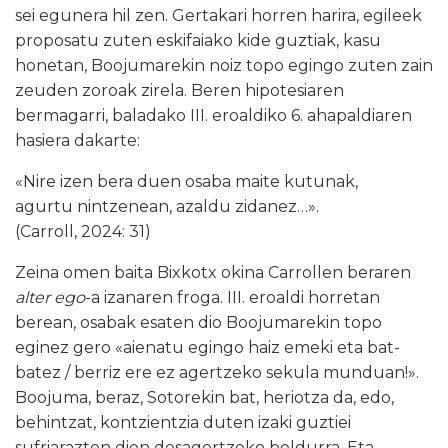
sei egunera hil zen. Gertakari horren harira, egileek
proposatu zuten eskifaiako kide guztiak, kasu
honetan, Boojumarekin noiz topo egingo zuten zain
zeuden zoroak zirela. Beren hipotesiaren
bermagarri, baladako III. eroaldiko 6. ahapaldiaren
hasiera dakarte:
«Nire izen bera duen osaba maite kutunak,
agurtu nintzenean, azaldu zidanez…».
(Carroll, 2024: 31)
Zeina omen baita Bixkotx okina Carrollen beraren
alter ego
-a izanaren froga. III. eroaldi horretan
berean, osabak esaten dio Boojumarekin topo
eginez gero «aienatu egingo haiz emeki eta bat-
batez / berriz ere ez agertzeko sekula munduan!».
Boojuma, beraz, Sotorekin bat, heriotza da, edo,
behintzat, kontzientzia duten izaki guztiei
sufriarazten dien desagertzeko beldurra. Eta —