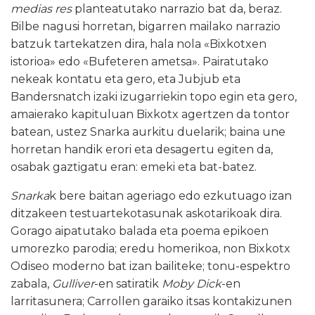
medias res
planteatutako narrazio bat da, beraz.
Bilbe nagusi horretan, bigarren mailako narrazio
batzuk tartekatzen dira, hala nola «Bixkotxen
istorioa» edo «Bufeteren ametsa». Pairatutako
nekeak kontatu eta gero, eta Jubjub eta
Bandersnatch izaki izugarriekin topo egin eta gero,
amaierako kapituluan Bixkotx agertzen da tontor
batean, ustez Snarka aurkitu duelarik; baina une
horretan handik erori eta desagertu egiten da,
osabak gaztigatu eran: emeki eta bat-batez.
Snarka
k bere baitan ageriago edo ezkutuago izan
ditzakeen testuartekotasunak askotarikoak dira.
Gorago aipatutako balada eta poema epikoen
umorezko parodia; eredu homerikoa, non Bixkotx
Odiseo moderno bat izan bailiteke; tonu-espektro
zabala,
Gulliver
-en satiratik
Moby Dick
-en
larritasunera; Carrollen garaiko itsas kontakizunen