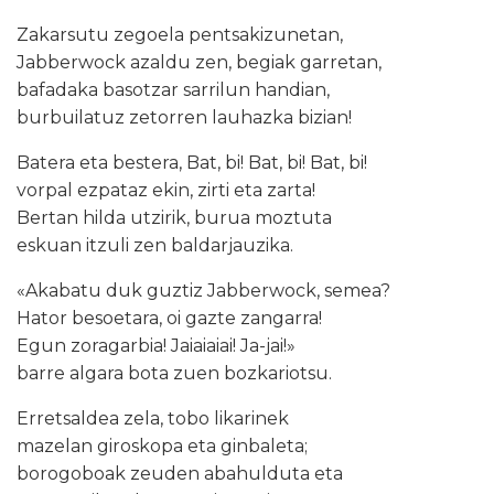
Zakarsutu zegoela pentsakizunetan,
Jabberwock azaldu zen, begiak garretan,
bafadaka basotzar sarrilun handian,
burbuilatuz zetorren lauhazka bizian!
Batera eta bestera, Bat, bi! Bat, bi! Bat, bi!
vorpal ezpataz ekin, zirti eta zarta!
Bertan hilda utzirik, burua moztuta
eskuan itzuli zen baldarjauzika.
«Akabatu duk guztiz Jabberwock, semea?
Hator besoetara, oi gazte zangarra!
Egun zoragarbia! Jaiaiaiai! Ja-jai!»
barre algara bota zuen bozkariotsu.
Erretsaldea zela, tobo likarinek
mazelan giroskopa eta ginbaleta;
borogoboak zeuden abahulduta eta