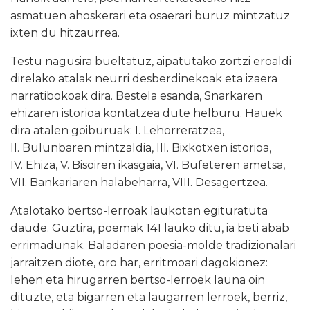
asmatuen ahoskerari eta osaerari buruz mintzatuz
ixten du hitzaurrea.
Testu nagusira bueltatuz, aipatutako zortzi eroaldi
direlako atalak neurri desberdinekoak eta izaera
narratibokoak dira. Bestela esanda, Snarkaren
ehizaren istorioa kontatzea dute helburu. Hauek
dira atalen goiburuak: I. Lehorreratzea,
II. Bulunbaren mintzaldia, III. Bixkotxen istorioa,
IV. Ehiza, V. Bisoiren ikasgaia, VI. Bufeteren ametsa,
VII. Bankariaren halabeharra, VIII. Desagertzea.
Atalotako bertso-lerroak laukotan egituratuta
daude. Guztira, poemak 141 lauko ditu, ia beti abab
errimadunak. Baladaren poesia-molde tradizionalari
jarraitzen diote, oro har, erritmoari dagokionez:
lehen eta hirugarren bertso-lerroek launa oin
dituzte, eta bigarren eta laugarren lerroek, berriz,