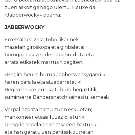
zuen askoz gehiago ulertu. Hauxe da
«Jabberwocky» poema:
JABBERWOCKY
Erretsaldea zela, tobo likarinek
mazelan giroskopa eta ginbaleta;
borogoboak zeuden abahulduta eta
arrata etikatek marrusin zegiten.
«Begira heure burua Jabberwockygandik!
haren baraila eta atzaparretatik!
Begira heure burua Jubjub hegaztitik,
suminserre Bandersnatch saihestu, semea!».
Vorpal ezpata hartu zuen eskuetan;
manxomear etsaia luzaz bilaturik…
Gringrin arbola pean atseden harturik,
eta han geratu zen pentsakizunetan.