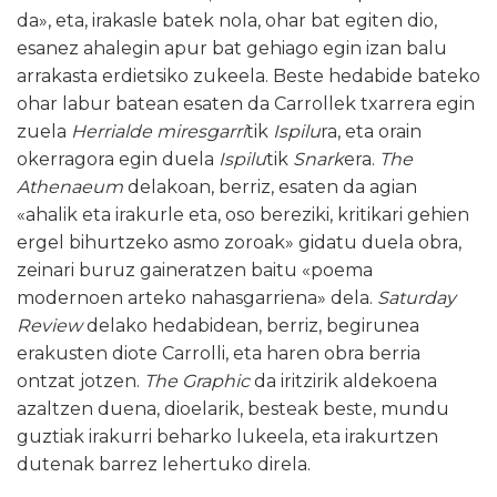
da», eta, irakasle batek nola, ohar bat egiten dio,
esanez ahalegin apur bat gehiago egin izan balu
arrakasta erdietsiko zukeela. Beste hedabide bateko
ohar labur batean esaten da Carrollek txarrera egin
zuela
Herrialde miresgarri
tik
Ispilu
ra, eta orain
okerragora egin duela
Ispilu
tik
Snark
era.
The
Athenaeum
delakoan, berriz, esaten da agian
«ahalik eta irakurle eta, oso bereziki, kritikari gehien
ergel bihurtzeko asmo zoroak» gidatu duela obra,
zeinari buruz gaineratzen baitu «poema
modernoen arteko nahasgarriena» dela.
Saturday
Review
delako hedabidean, berriz, begirunea
erakusten diote Carrolli, eta haren obra berria
ontzat jotzen.
The Graphic
da iritzirik aldekoena
azaltzen duena, dioelarik, besteak beste, mundu
guztiak irakurri beharko lukeela, eta irakurtzen
dutenak barrez lehertuko direla.