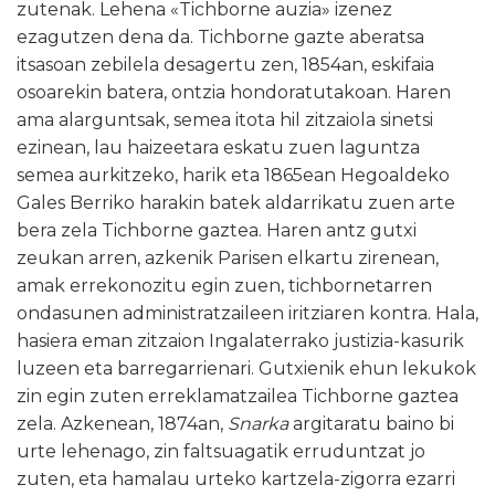
zutenak. Lehena «Tichborne auzia» izenez
ezagutzen dena da. Tichborne gazte aberatsa
itsasoan zebilela desagertu zen, 1854an, eskifaia
osoarekin batera, ontzia hondoratutakoan. Haren
ama alarguntsak, semea itota hil zitzaiola sinetsi
ezinean, lau haizeetara eskatu zuen laguntza
semea aurkitzeko, harik eta 1865ean Hegoaldeko
Gales Berriko harakin batek aldarrikatu zuen arte
bera zela Tichborne gaztea. Haren antz gutxi
zeukan arren, azkenik Parisen elkartu zirenean,
amak errekonozitu egin zuen, tichbornetarren
ondasunen administratzaileen iritziaren kontra. Hala,
hasiera eman zitzaion Ingalaterrako justizia-kasurik
luzeen eta barregarrienari. Gutxienik ehun lekukok
zin egin zuten erreklamatzailea Tichborne gaztea
zela. Azkenean, 1874an,
Snarka
argitaratu baino bi
urte lehenago, zin faltsuagatik erruduntzat jo
zuten, eta hamalau urteko kartzela-zigorra ezarri