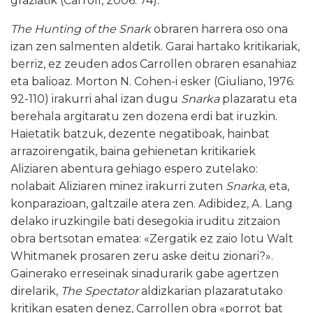
graziatik (Carroll, 2006: 74).
The Hunting of the Snark
obraren harrera oso ona
izan zen salmenten aldetik. Garai hartako kritikariak,
berriz, ez zeuden ados Carrollen obraren esanahiaz
eta balioaz. Morton N. Cohen-i esker (Giuliano, 1976:
92-110) irakurri ahal izan dugu
Snarka
plazaratu eta
berehala argitaratu zen dozena erdi bat iruzkin.
Haietatik batzuk, dezente negatiboak, hainbat
arrazoirengatik, baina gehienetan kritikariek
Aliziaren abentura gehiago espero zutelako:
nolabait Aliziaren minez irakurri zuten
Snarka
, eta,
konparazioan, galtzaile atera zen. Adibidez, A. Lang
delako iruzkingile bati desegokia iruditu zitzaion
obra bertsotan ematea: «Zergatik ez zaio lotu Walt
Whitmanek prosaren zeru aske deitu zionari?».
Gainerako erreseinak sinadurarik gabe agertzen
direlarik,
The Spectator
aldizkarian plazaratutako
kritikan esaten denez, Carrollen obra «porrot bat