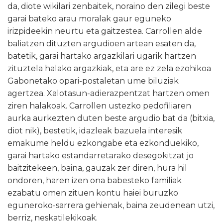
da, diote wikilari zenbaitek, noraino den zilegi beste
garai bateko arau moralak gaur eguneko
irizpideekin neurtu eta gaitzestea. Carrollen alde
baliatzen dituzten argudioen artean esaten da,
batetik, garai hartako argazkilari ugarik hartzen
zituztela halako argazkiak, eta are ez zela ezohikoa
Gabonetako opari-postaletan ume biluziak
agertzea. Xalotasun-adierazpentzat hartzen omen
ziren halakoak. Carrollen ustezko pedofiliaren
aurka aurkezten duten beste argudio bat da (bitxia,
diot nik), bestetik, idazleak bazuela interesik
emakume heldu ezkongabe eta ezkonduekiko,
garai hartako estandarretarako desegokitzat jo
baitzitekeen, baina, gauzak zer diren, hura hil
ondoren, haren izen ona babesteko familiak
ezabatu omen zituen kontu haiei buruzko
eguneroko-sarrera gehienak, baina zeudenean utzi,
berriz, neskatilekikoak.