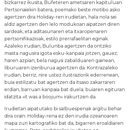
bizkarrez ikusita, Bufeteren ametsaren kapituluan.
Pertsonaiekin batera, poemako beste motibo asko
agertzen dira Holiday-ren irudietan, hala nola sei
aldiz agertzen den lelo modukoan aipatzen diren
sardeak, eta aditasunaren eta itxaropenaren
pertsonifikazioak, estilo prerrafaelitan eginak.
Azaleko irudian, Bulunba agertzen da ontziko
masta nagusira igota esku-kanpaia jotzen, gauez;
haren azpian, bela nagusi zabalduaren gainean,
liburuaren izenburua agertzen da. Kontrazaleko
irudian, berriz, nire ustez ilustraziorik ederrenean,
buia estilizatu bat agertzen da itsaso zakarraren
erdian, barruan kanpaia bat duela; buiaren egituran
idatzita «it was a boojum» irakurtzen da.
Irudietan aipatutako bi salbuespenak argitu behar
dira orain. Holiday-rena ez den irudia ozeanoaren
mapa zuri kartografiko bat da, bigarren eroaldiaren