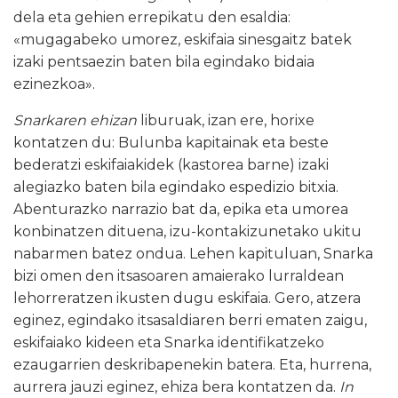
dela eta gehien errepikatu den esaldia:
«mugagabeko umorez, eskifaia sinesgaitz batek
izaki pentsaezin baten bila egindako bidaia
ezinezkoa».
Snarkaren ehizan
liburuak, izan ere, horixe
kontatzen du: Bulunba kapitainak eta beste
bederatzi eskifaiakidek (kastorea barne) izaki
alegiazko baten bila egindako espedizio bitxia.
Abenturazko narrazio bat da, epika eta umorea
konbinatzen dituena, izu-kontakizunetako ukitu
nabarmen batez ondua. Lehen kapituluan, Snarka
bizi omen den itsasoaren amaierako lurraldean
lehorreratzen ikusten dugu eskifaia. Gero, atzera
eginez, egindako itsasaldiaren berri ematen zaigu,
eskifaiako kideen eta Snarka identifikatzeko
ezaugarrien deskribapenekin batera. Eta, hurrena,
aurrera jauzi eginez, ehiza bera kontatzen da.
In