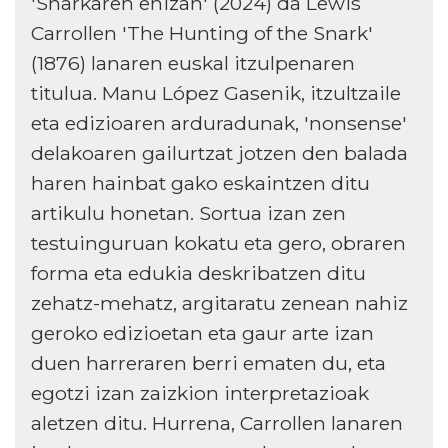
'Snarkaren ehizan' (2024) da Lewis
Carrollen 'The Hunting of the Snark'
(1876) lanaren euskal itzulpenaren
titulua. Manu López Gasenik, itzultzaile
eta edizioaren arduradunak, 'nonsense'
delakoaren gailurtzat jotzen den balada
haren hainbat gako eskaintzen ditu
artikulu honetan. Sortua izan zen
testuinguruan kokatu eta gero, obraren
forma eta edukia deskribatzen ditu
zehatz-mehatz, argitaratu zenean nahiz
geroko edizioetan eta gaur arte izan
duen harreraren berri ematen du, eta
egotzi izan zaizkion interpretazioak
aletzen ditu. Hurrena, Carrollen lanaren