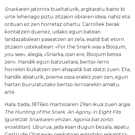
Snarka
ren jatorrira bueltaturik, argitaratu baino bi
urte lehenago piztu zitzaion obraren ideia, nahiz eta
orduan ez zen horretaz ohartu. Carrollek berak
kontatzen duenez, udako egun batean
landazabalean paseatzen ari zela, esaldi bat etorri
zitzaion ustekabean: «For the Snark was a Boojum,
you see», alegia, «Snarka, izan ere, Boojum betea
zen». Handik egun batzuetara, bertso-lerro
horrekin bukatzen zen ahapaldi bat idatzi zuen. Eta,
handik abiaturik, poema osoa eraikiz joan zen, egun
hartan bururatutako bertso-lerroarekin amaitu
arte.
Hala, bada, 1876ko martxoaren 29an ikusi zuen argia
The Hunting of the Snark. An Agony, in Eight Fits
(guretzat
Snarkaren ehizan. Agonia bat zortzi
eroalditan
). Liburua, jada esan dugun bezala, aipatu
Gertrude Chataway neskatoari egindako eskaintza-