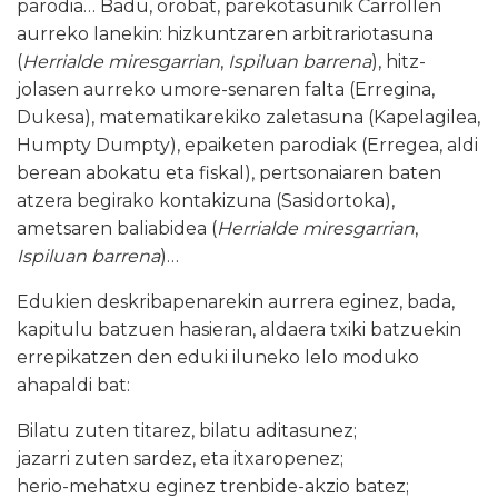
parodia… Badu, orobat, parekotasunik Carrollen
aurreko lanekin: hizkuntzaren arbitrariotasuna
(
Herrialde miresgarrian
,
Ispiluan barrena
), hitz-
jolasen aurreko umore-senaren falta (Erregina,
Dukesa), matematikarekiko zaletasuna (Kapelagilea,
Humpty Dumpty), epaiketen parodiak (Erregea, aldi
berean abokatu eta fiskal), pertsonaiaren baten
atzera begirako kontakizuna (Sasidortoka),
ametsaren baliabidea (
Herrialde miresgarrian
,
Ispiluan barrena
)…
Edukien deskribapenarekin aurrera eginez, bada,
kapitulu batzuen hasieran, aldaera txiki batzuekin
errepikatzen den eduki iluneko lelo moduko
ahapaldi bat:
Bilatu zuten titarez, bilatu aditasunez;
jazarri zuten sardez, eta itxaropenez;
herio-mehatxu eginez trenbide-akzio batez;