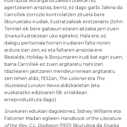
ilustrazioa. Bota-garbitzailea irudietan ez
agertzearen arrazoia, berriz, ez dago garbi. Jakina da
Carrollek zorrozki kontrolatzen zituela bere
liburuetako irudiak, ilustratzaileak erotzeraino (John
Tenniel-ek bere gaitasun ezaren aitzakia jarri zuen
Snarka
ilustratzeari uko egiteko). Hala ere, ez
dakigu pertsonaia horren irudiaren falta noren
ardura izan zen, ez eta faltaren arrazoia ere.
Bestalde, Holiday-k Boojumaren irudi bat egin zuen,
baina Carrollek ez zuen argitaratu nahi izan.
Idazlearen jaiotzaren mendeurrenean argitaratu
zen lehen aldiz, 1932an,
The Listener
eta
The
Illustrated London News
aldizkarietan (eta
euskarazko edizioaren 58. orrialdean
erreproduzituta dago).
Snarka
ren edukiari dagokionez, Sidney Williams eta
Falconer Madan egileen
Handbook of the Literature
of the Rev. C.L. Dodgson
(1931) liburukoa da
Snarka