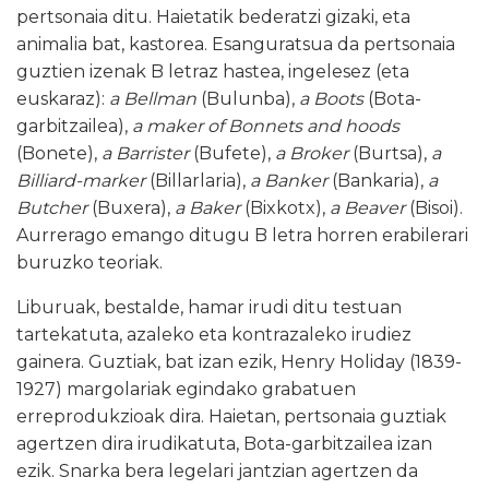
pertsonaia ditu. Haietatik bederatzi gizaki, eta
animalia bat, kastorea. Esanguratsua da pertsonaia
guztien izenak B letraz hastea, ingelesez (eta
euskaraz):
a Bellman
(Bulunba),
a Boots
(Bota-
garbitzailea),
a maker of Bonnets and hoods
(Bonete),
a Barrister
(Bufete),
a Broker
(Burtsa),
a
Billiard-marker
(Billarlaria),
a Banker
(Bankaria),
a
Butcher
(Buxera),
a Baker
(Bixkotx),
a Beaver
(Bisoi).
Aurrerago emango ditugu B letra horren erabilerari
buruzko teoriak.
Liburuak, bestalde, hamar irudi ditu testuan
tartekatuta, azaleko eta kontrazaleko irudiez
gainera. Guztiak, bat izan ezik, Henry Holiday (1839-
1927) margolariak egindako grabatuen
erreprodukzioak dira. Haietan, pertsonaia guztiak
agertzen dira irudikatuta, Bota-garbitzailea izan
ezik. Snarka bera legelari jantzian agertzen da