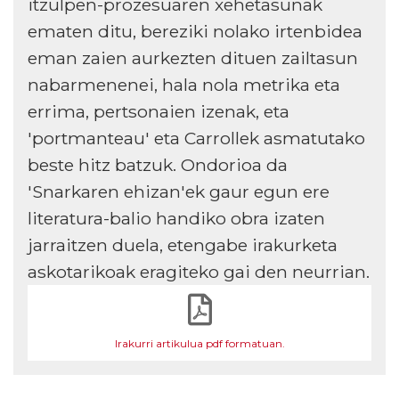
itzulpen-prozesuaren xehetasunak
ematen ditu, bereziki nolako irtenbidea
eman zaien aurkezten dituen zailtasun
nabarmenenei, hala nola metrika eta
errima, pertsonaien izenak, eta
'portmanteau' eta Carrollek asmatutako
beste hitz batzuk. Ondorioa da
'Snarkaren ehizan'ek gaur egun ere
literatura-balio handiko obra izaten
jarraitzen duela, etengabe irakurketa
askotarikoak eragiteko gai den neurrian.
Irakurri artikulua pdf formatuan.