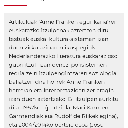
Artikuluak 'Anne Franken egunkaria'ren
euskarazko itzulpenak aztertzen ditu,
testuak euskal kultura-sisteman izan
duen zirkulazioaren ikuspegitik.
Nederlanderazko literatura euskaraz oso
gutxi itzuli izan denez, polisistemen
teoria zein itzulpengintzaren soziologia
baliatzen dira horrek Anne Franken
harreran eta interpretazioan zer eragin
izan duen aztertzeko. Bi itzulpen aurkitu
dira: 1962koa (partziala, Mari Karmen
Garmendiak eta Rudolf de Rijkek egina),
eta 2004/2014ko bertsio osoa (Josu