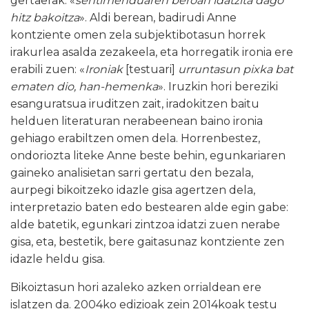
gertaerak: «
sentimenduaren beroan idatzita dago
hitz bakoitza
». Aldi berean, badirudi Anne
kontziente omen zela subjektibotasun horrek
irakurlea asalda zezakeela, eta horregatik ironia ere
erabili zuen: «
Ironiak
[testuari]
urruntasun pixka bat
ematen dio, han-hemenka
». Iruzkin hori bereziki
esanguratsua iruditzen zait, iradokitzen baitu
helduen literaturan nerabeenean baino ironia
gehiago erabiltzen omen dela. Horrenbestez,
ondoriozta liteke Anne beste behin, egunkariaren
gaineko analisietan sarri gertatu den bezala,
aurpegi bikoitzeko idazle gisa agertzen dela,
interpretazio baten edo bestearen alde egin gabe:
alde batetik, egunkari zintzoa idatzi zuen nerabe
gisa, eta, bestetik, bere gaitasunaz kontziente zen
idazle heldu gisa.
Bikoiztasun hori azaleko azken orrialdean ere
islatzen da. 2004ko edizioak zein 2014koak testu