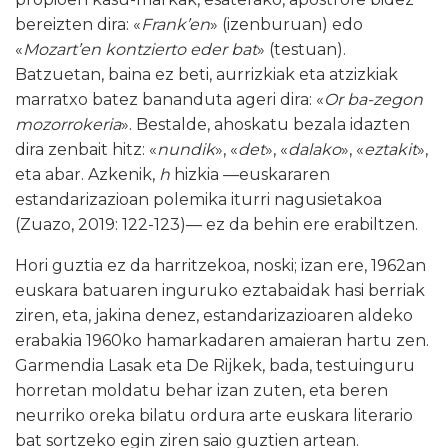
bereizten dira: «
Frank’en
» (izenburuan) edo
«
Mozart’en kontzierto eder bat
» (testuan).
Batzuetan, baina ez beti, aurrizkiak eta atzizkiak
marratxo batez bananduta ageri dira: «
Or ba-zegon
mozorrokeria
». Bestalde, ahoskatu bezala idazten
dira zenbait hitz: «
nundik
», «
det
», «
dalako
», «
eztakit
»,
eta abar. Azkenik,
h
hizkia —euskararen
estandarizazioan polemika iturri nagusietakoa
(Zuazo, 2019: 122-123)— ez da behin ere erabiltzen.
Hori guztia ez da harritzekoa, noski; izan ere, 1962an
euskara batuaren inguruko eztabaidak hasi berriak
ziren, eta, jakina denez, estandarizazioaren aldeko
erabakia 1960ko hamarkadaren amaieran hartu zen.
Garmendia Lasak eta De Rijkek, bada, testuinguru
horretan moldatu behar izan zuten, eta beren
neurriko oreka bilatu ordura arte euskara literario
bat sortzeko egin ziren saio guztien artean.