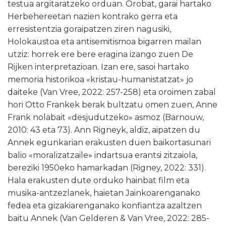
testua argitaratzeko orduan. Orobat, garai hartako
Herbehereetan nazien kontrako gerra eta
erresistentzia goraipatzen ziren nagusiki,
Holokaustoa eta antisemitismoa bigarren mailan
utziz: horrek ere bere eragina izango zuen De
Rijken interpretazioan. Izan ere, sasoi hartako
memoria historikoa «kristau-humanistatzat» jo
daiteke (Van Vree, 2022: 257-258) eta oroimen zabal
hori Otto Frankek berak bultzatu omen zuen, Anne
Frank nolabait «desjudutzeko» asmoz (Barnouw,
2010: 43 eta 73). Ann Rigneyk, aldiz, aipatzen du
Annek egunkarian erakusten duen baikortasunari
balio «moralizatzaile» indartsua erantsi zitzaiola,
bereziki 1950eko hamarkadan (Rigney, 2022: 331).
Hala erakusten dute orduko hainbat film eta
musika-antzezlanek, haietan Jainkoarenganako
fedea eta gizakiarenganako konfiantza azaltzen
baitu Annek (Van Gelderen & Van Vree, 2022: 285-