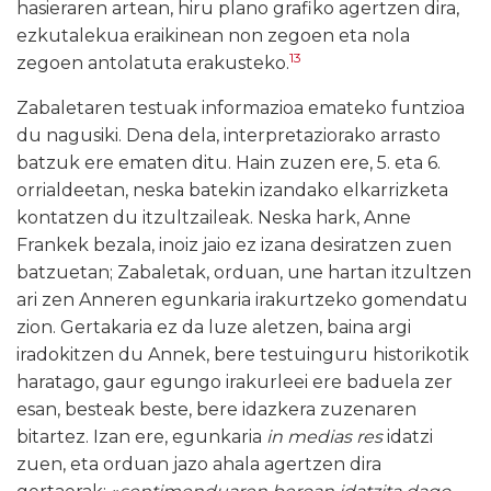
hasieraren artean, hiru plano grafiko agertzen dira,
ezkutalekua eraikinean non zegoen eta nola
13
zegoen antolatuta erakusteko.
Zabaletaren testuak informazioa emateko funtzioa
du nagusiki. Dena dela, interpretaziorako arrasto
batzuk ere ematen ditu. Hain zuzen ere, 5. eta 6.
orrialdeetan, neska batekin izandako elkarrizketa
kontatzen du itzultzaileak. Neska hark, Anne
Frankek bezala, inoiz jaio ez izana desiratzen zuen
batzuetan; Zabaletak, orduan, une hartan itzultzen
ari zen Anneren egunkaria irakurtzeko gomendatu
zion. Gertakaria ez da luze aletzen, baina argi
iradokitzen du Annek, bere testuinguru historikotik
haratago, gaur egungo irakurleei ere baduela zer
esan, besteak beste, bere idazkera zuzenaren
bitartez. Izan ere, egunkaria
in medias res
idatzi
zuen, eta orduan jazo ahala agertzen dira