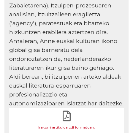
Zabaletarena). Itzulpen-prozesuaren
analisian, itzultzaileen eragiletza
('agency'), paratestuak eta bitarteko
hizkuntzen erabilera aztertzen dira.
Amaieran, Anne euskal kulturan ikono
global gisa barneratu dela
ondorioztatzen da, nederlanderazko
literaturaren ikur gisa baino gehiago.
Aldi berean, bi itzulpenen arteko aldeak
euskal literatura-esparruaren
profesionalizazio eta
autonomizazioaren islatzat har daitezke.
Irakurri artikulua pdf formatuan.