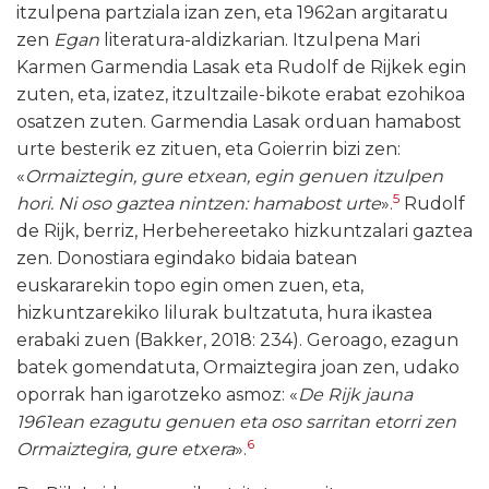
itzulpena partziala izan zen, eta 1962an argitaratu
zen
Egan
literatura-aldizkarian. Itzulpena Mari
Karmen Garmendia Lasak eta Rudolf de Rijkek egin
zuten, eta, izatez, itzultzaile-bikote erabat ezohikoa
osatzen zuten. Garmendia Lasak orduan hamabost
urte besterik ez zituen, eta Goierrin bizi zen:
«
Ormaiztegin, gure etxean, egin genuen itzulpen
5
hori. Ni oso gaztea nintzen: hamabost urte
».
Rudolf
de Rijk, berriz, Herbehereetako hizkuntzalari gaztea
zen. Donostiara egindako bidaia batean
euskararekin topo egin omen zuen, eta,
hizkuntzarekiko lilurak bultzatuta, hura ikastea
erabaki zuen (Bakker, 2018: 234). Geroago, ezagun
batek gomendatuta, Ormaiztegira joan zen, udako
oporrak han igarotzeko asmoz: «
De Rijk jauna
1961ean ezagutu genuen eta oso sarritan etorri zen
6
Ormaiztegira, gure etxera
».