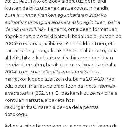
eta 2014/2017ko edizioak alderatuz gero, argi
ikusten da bi itzulpenek antzekotasun handia
dutela: «
Anne Franken egunkariaren 2004ko
ediziotik hurrengora aldaketa asko egin ziren, baina
denak oso txikiak
». Lehenik, orrialdeen formatuari
dagokionez, alde txiki batzuk badaudela ikusten da:
2004ko edizioak, adibidez, 351 orrialde zituen, eta
hamar urte geroagokoak 336. Bestalde, ortografia
aldetik, hitz elkartuak ez dira bigarren bertsioan
bereizirik ematen, baizik eta marratxoarekin: hala,
2004ko edizioan «
familia erretratuak
» hitza
marratxorik gabe azaltzen da, baina 2014/2017ko
edizioetan marratxoa erabiltzen da (hots, «
familia-
erretratuak
») (252. or.). Bi idazkerak zuzenak direla
kontuan hartuta, aldaketa hori
irakurgarritasunaren aldekoa dela pentsa
dezakegu.
Azkenik, oin-oharren kopurua ere murritzagoa da: