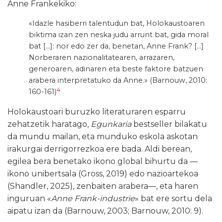
Anne Frankekiko:
«Idazle hasiberri talentudun bat, Holokaustoaren
biktima izan zen neska judu arrunt bat, gida moral
bat […]: nor edo zer da, benetan, Anne Frank? […]
Norberaren nazionalitatearen, arrazaren,
generoaren, adinaren eta beste faktore batzuen
arabera interpretatuko da Anne.» (Barnouw, 2010:
4
160-161)
Holokaustoari buruzko literaturaren esparru
zehatzetik haratago,
Egunkaria
bestseller bilakatu
da mundu mailan, eta munduko eskola askotan
irakurgai derrigorrezkoa ere bada. Aldi berean,
egilea bera benetako ikono global bihurtu da —
ikono unibertsala (Gross, 2019) edo nazioartekoa
(Shandler, 2025), zenbaiten arabera—, eta haren
inguruan «
Anne Frank-industrie
» bat ere sortu dela
aipatu izan da (Barnouw, 2003; Barnouw, 2010: 9).