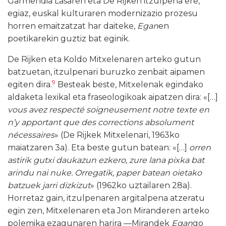
Garmendia Lasaren eta De Rijken itzulpena ere,
egiaz, euskal kulturaren modernizazio prozesu
horren emaitzatzat har daiteke,
Egan
en
poetikarekin guztiz bat eginik.
De Rijken eta Koldo Mitxelenaren arteko gutun
batzuetan, itzulpenari buruzko zenbait aipamen
9
egiten dira.
Besteak beste, Mitxelenak egindako
aldaketa lexikal eta fraseologikoak aipatzen dira: «[…]
vous avez respecté soigneusement notre texte en
n’y apportant que des corrections absolument
nécessaires
» (De Rijkek Mitxelenari, 1963ko
maiatzaren 3a). Eta beste gutun batean: «[…]
orren
astirik gutxi daukazun ezkero, zure lana pixka bat
arindu nai nuke. Orregatik, paper batean oietako
batzuek jarri dizkizut
» (1962ko uztailaren 28a).
Horretaz gain, itzulpenaren argitalpena atzeratu
egin zen, Mitxelenaren eta Jon Miranderen arteko
polemika ezagunaren harira —Mirandek
Egan
go