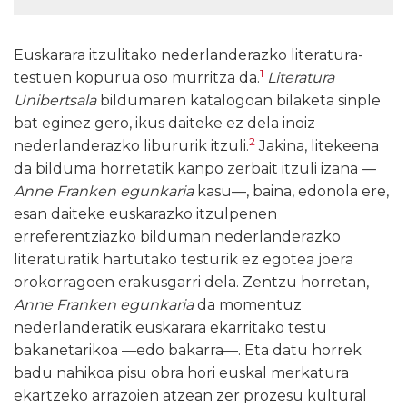
Euskarara itzulitako nederlanderazko literatura-
1
testuen kopurua oso murritza da.
Literatura
Unibertsala
bildumaren katalogoan bilaketa sinple
bat eginez gero, ikus daiteke ez dela inoiz
2
nederlanderazko libururik itzuli.
Jakina, litekeena
da bilduma horretatik kanpo zerbait itzuli izana —
Anne Franken egunkaria
kasu—, baina, edonola ere,
esan daiteke euskarazko itzulpenen
erreferentziazko bilduman nederlanderazko
literaturatik hartutako testurik ez egotea joera
orokorragoen erakusgarri dela. Zentzu horretan,
Anne Franken egunkaria
da momentuz
nederlanderatik euskarara ekarritako testu
bakanetarikoa —edo bakarra—. Eta datu horrek
badu nahikoa pisu obra hori euskal merkatura
ekartzeko arrazoien atzean zer prozesu kultural