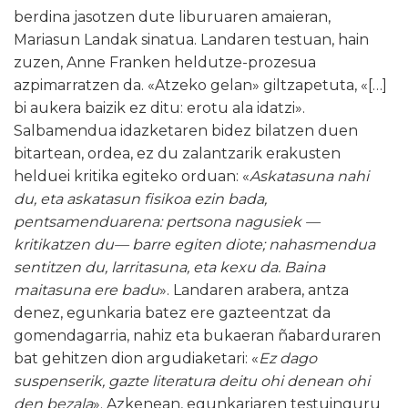
berdina jasotzen dute liburuaren amaieran,
Mariasun Landak sinatua. Landaren testuan, hain
zuzen, Anne Franken heldutze-prozesua
azpimarratzen da. «Atzeko gelan» giltzapetuta, «[…]
bi aukera baizik ez ditu: erotu ala idatzi».
Salbamendua idazketaren bidez bilatzen duen
bitartean, ordea, ez du zalantzarik erakusten
helduei kritika egiteko orduan: «
Askatasuna nahi
du, eta askatasun fisikoa ezin bada,
pentsamenduarena: pertsona nagusiek —
kritikatzen du— barre egiten diote; nahasmendua
sentitzen du, larritasuna, eta kexu da. Baina
maitasuna ere badu
». Landaren arabera, antza
denez, egunkaria batez ere gazteentzat da
gomendagarria, nahiz eta bukaeran ñabarduraren
bat gehitzen dion argudiaketari: «
Ez dago
suspenserik, gazte literatura deitu ohi denean ohi
den bezala
». Azkenean, egunkariaren testuinguru