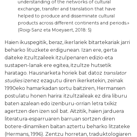
understanding of the networks of cultural
exchange, transfer and translation that have
helped to produce and disseminate cultural
products across different continents and periods.»
(Roig-Sanz eta Moeyaert, 2018: 5)
Haien ikuspegitik, beraz, ikerlariek bitartekariak jarri
beharko lituzkete erdigunean. Izan ere, gerta
daiteke itzultzaileek itzulpenaren edizio-eta
sustapen-lanak ere egitea, itzultze hutsetik
haratago. Hausnarketa horiek bat datoz
translator
studies
izenez ezagutu diren ikerketekin, zeinak
1990eko hamarkadan sortu baitziren, Hermansen
postulatu honen harira: itzultzaileak ez dira liburu
baten azalean edo izenburu-orrian letra txikiz
agertzen den izen soil bat. Aitzitik, haien jarduera
literatura-esparruaren barruan sortzen diren
botere-dinamiken baitan aztertu beharko litzateke
(Hermans, 1996). Zentzu horretan, traduktologiaren