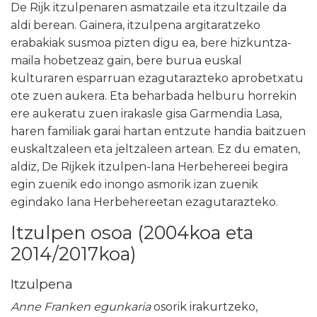
De Rijk itzulpenaren asmatzaile eta itzultzaile da
aldi berean. Gainera, itzulpena argitaratzeko
erabakiak susmoa pizten digu ea, bere hizkuntza-
maila hobetzeaz gain, bere burua euskal
kulturaren esparruan ezagutarazteko aprobetxatu
ote zuen aukera. Eta beharbada helburu horrekin
ere aukeratu zuen irakasle gisa Garmendia Lasa,
haren familiak garai hartan entzute handia baitzuen
euskaltzaleen eta jeltzaleen artean. Ez du ematen,
aldiz, De Rijkek itzulpen-lana Herbehereei begira
egin zuenik edo inongo asmorik izan zuenik
egindako lana Herbehereetan ezagutarazteko.
Itzulpen osoa (2004koa eta
2014/2017koa)
Itzulpena
Anne Franken egunkaria
osorik irakurtzeko,