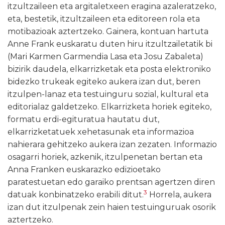
itzultzaileen eta argitaletxeen eragina azaleratzeko,
eta, bestetik, itzultzaileen eta editoreen rola eta
motibazioak aztertzeko. Gainera, kontuan hartuta
Anne Frank euskaratu duten hiru itzultzailetatik bi
(Mari Karmen Garmendia Lasa eta Josu Zabaleta)
bizirik daudela, elkarrizketak eta posta elektroniko
bidezko trukeak egiteko aukera izan dut, beren
itzulpen-lanaz eta testuinguru sozial, kultural eta
editorialaz galdetzeko. Elkarrizketa horiek egiteko,
formatu erdi-egituratua hautatu dut,
elkarrizketatuek xehetasunak eta informazioa
nahierara gehitzeko aukera izan zezaten. Informazio
osagarri horiek, azkenik, itzulpenetan bertan eta
Anna Franken euskarazko edizioetako
paratestuetan edo garaiko prentsan agertzen diren
3
datuak konbinatzeko erabili ditut.
Horrela, aukera
izan dut itzulpenak zein haien testuinguruak osorik
aztertzeko.