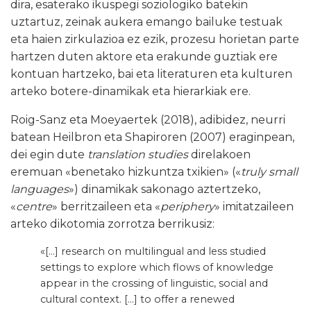
dira, esaterako ikuspegi soziologiko batekin
uztartuz, zeinak aukera emango bailuke testuak
eta haien zirkulazioa ez ezik, prozesu horietan parte
hartzen duten aktore eta erakunde guztiak ere
kontuan hartzeko, bai eta literaturen eta kulturen
arteko botere-dinamikak eta hierarkiak ere.
Roig-Sanz eta Moeyaertek (2018), adibidez, neurri
batean Heilbron eta Shapiroren (2007) eraginpean,
dei egin dute
translation studies
direlakoen
eremuan «benetako hizkuntza txikien» («
truly small
languages
») dinamikak sakonago aztertzeko,
«
centre
» berritzaileen eta «
periphery
» imitatzaileen
arteko dikotomia zorrotza berrikusiz:
«[…] research on multilingual and less studied
settings to explore which flows of knowledge
appear in the crossing of linguistic, social and
cultural context. […] to offer a renewed