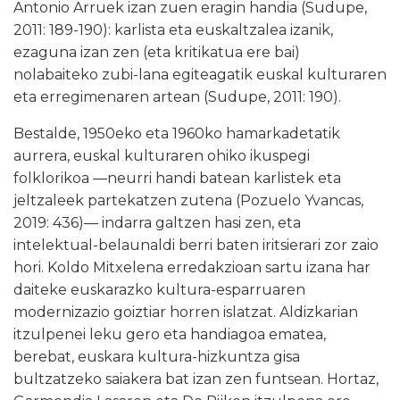
Antonio Arruek izan zuen eragin handia (Sudupe,
2011: 189-190): karlista eta euskaltzalea izanik,
ezaguna izan zen (eta kritikatua ere bai)
nolabaiteko zubi-lana egiteagatik euskal kulturaren
eta erregimenaren artean (Sudupe, 2011: 190).
Bestalde, 1950eko eta 1960ko hamarkadetatik
aurrera, euskal kulturaren ohiko ikuspegi
folklorikoa —neurri handi batean karlistek eta
jeltzaleek partekatzen zutena (Pozuelo Yvancas,
2019: 436)— indarra galtzen hasi zen, eta
intelektual-belaunaldi berri baten iritsierari zor zaio
hori. Koldo Mitxelena erredakzioan sartu izana har
daiteke euskarazko kultura-esparruaren
modernizazio goiztiar horren islatzat. Aldizkarian
itzulpenei leku gero eta handiagoa ematea,
berebat, euskara kultura-hizkuntza gisa
bultzatzeko saiakera bat izan zen funtsean. Hortaz,