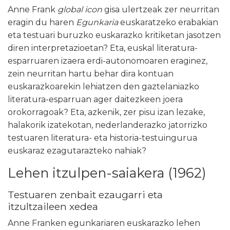
Anne Frank
global icon
gisa ulertzeak zer neurritan
eragin du haren
Egunkaria
euskaratzeko erabakian
eta testuari buruzko euskarazko kritiketan jasotzen
diren interpretazioetan? Eta, euskal literatura-
esparruaren izaera erdi-autonomoaren eraginez,
zein neurritan hartu behar dira kontuan
euskarazkoarekin lehiatzen den gaztelaniazko
literatura-esparruan ager daitezkeen joera
orokorragoak? Eta, azkenik, zer pisu izan lezake,
halakorik izatekotan, nederlanderazko jatorrizko
testuaren literatura- eta historia-testuingurua
euskaraz ezagutarazteko nahiak?
Lehen itzulpen-saiakera (1962)
Testuaren zenbait ezaugarri eta
itzultzaileen xedea
Anne Franken egunkariaren euskarazko lehen