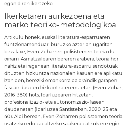
egon diren ikertzeko.
Ikerketaren aurkezpena eta
marko teoriko-metodologikoa
Artikulu honek, euskal literatura-esparruaren
funtzionamenduari buruzko azterlan ugaritan
bezalaxe, Even-Zoharren polisistemen teoria du
oinarri. Asmatzailearen beraren arabera, teoria hori,
nahiz eta iraganean literatura-esparru sendotuak
dituzten hizkuntza nazionalen kasuan ere aplikatu
izan den, bereziki emankorra da oraindik garapen
fasean dauden hizkuntza-eremuetan (Even-Zohar,
2016: 380) hots, Ibarluzearen hitzetan,
profesionalizazio- eta autonomizazio-fasean
daudenetan (Ibarluzea Santisteban, 2020: 25 eta
40). Aldi berean, Even-Zoharren polisistemen teoria
osatzeko edo zabaltzeko saiakera batzuk ere egin