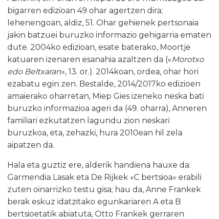
bigarren edizioan 49 ohar agertzen dira;
lehenengoan, aldiz, 51. Ohar gehienek pertsonaia
jakin batzuei buruzko informazio gehigarria ematen
dute. 2004ko edizioan, esate baterako, Moortje
katuaren izenaren esanahia azaltzen da («
Morotxo
edo Beltxaran
», 13. or.). 2014koan, ordea, ohar hori
ezabatu egin zen. Bestalde, 2014/2017ko edizioen
amaierako oharretan, Miep Gies izeneko neska bati
buruzko informazioa ageri da (49. oharra), Anneren
familiari ezkutatzen lagundu zion neskari
buruzkoa, eta, zehazki, hura 2010ean hil zela
aipatzen da.
Hala eta guztiz ere, alderik handiena hauxe da:
Garmendia Lasak eta De Rijkek «C bertsioa» erabili
zuten oinarrizko testu gisa; hau da, Anne Frankek
berak eskuz idatzitako egunkariaren A eta B
bertsioetatik abiatuta, Otto Frankek gerraren