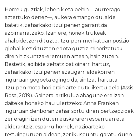
Horrek guztiak, lehenik eta behin —aurrerago
aztertuko denez—, aukera emango du, alde
batetik, zeharkako itzulpenen garrantzia
azpimarratzeko. Izan ere, horiek trukeak
ahalbidetzen dituzte, itzulpen-merkatuan posizio
globalik ez dituzten edota guztiz minorizatuak
diren hizkuntza-eremuen artean, hain zuzen.
Bestetik, adibide zehatz bat oinarri hartuz,
zeharkako itzulpenen ezaugarri aldakorren
inguruan gogoeta egingo da, aintzat hartuta
itzulpen mota hori orain arte gutxi ikertu dela (Assis
Rosa, 2019). Gainera, artikulua abagune ere izan
daiteke honako hau ulertzeko: Anna Franken
inguruan denboran zehar sortu diren pertzepzioek
zer eragin izan duten euskararen esparruan eta,
alderantziz, esparru horrek, nazioarteko
testuinguruen aldean, zer ikuspuntu garatu duen