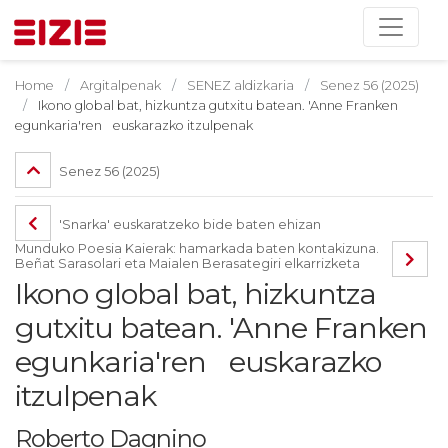
Home
Argitalpenak
SENEZ aldizkaria
Senez 56 (2025)
Ikono global bat, hizkuntza gutxitu batean. 'Anne Franken
egunkaria'ren euskarazko itzulpenak
Senez 56 (2025)
'Snarka' euskaratzeko bide baten ehizan
Munduko Poesia Kaierak: hamarkada baten kontakizuna.
Beñat Sarasolari eta Maialen Berasategiri elkarrizketa
Ikono global bat, hizkuntza
gutxitu batean. 'Anne Franken
egunkaria'ren euskarazko
itzulpenak
Roberto Dagnino