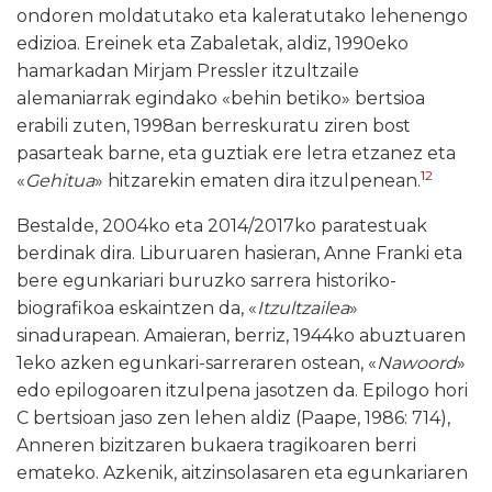
ondoren moldatutako eta kaleratutako lehenengo
edizioa. Ereinek eta Zabaletak, aldiz, 1990eko
hamarkadan Mirjam Pressler itzultzaile
alemaniarrak egindako «behin betiko» bertsioa
erabili zuten, 1998an berreskuratu ziren bost
pasarteak barne, eta guztiak ere letra etzanez eta
12
«
Gehitua
» hitzarekin ematen dira itzulpenean.
Bestalde, 2004ko eta 2014/2017ko paratestuak
berdinak dira. Liburuaren hasieran, Anne Franki eta
bere egunkariari buruzko sarrera historiko-
biografikoa eskaintzen da, «
Itzultzailea
»
sinadurapean. Amaieran, berriz, 1944ko abuztuaren
1eko azken egunkari-sarreraren ostean, «
Nawoord
»
edo epilogoaren itzulpena jasotzen da. Epilogo hori
C bertsioan jaso zen lehen aldiz (Paape, 1986: 714),
Anneren bizitzaren bukaera tragikoaren berri
emateko. Azkenik, aitzinsolasaren eta egunkariaren