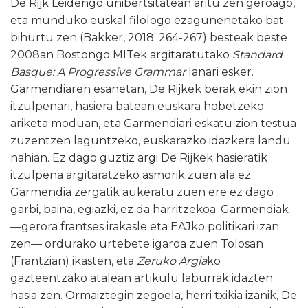
De Rijk Leidengo unibertsitatean aritu zen geroago,
eta munduko euskal filologo ezagunenetako bat
bihurtu zen (Bakker, 2018: 264-267) besteak beste
2008an Bostongo MITek argitaratutako
Standard
Basque: A Progressive Grammar
lanari esker.
Garmendiaren esanetan, De Rijkek berak ekin zion
itzulpenari, hasiera batean euskara hobetzeko
ariketa moduan, eta Garmendiari eskatu zion testua
zuzentzen laguntzeko, euskarazko idazkera landu
nahian. Ez dago guztiz argi De Rijkek hasieratik
itzulpena argitaratzeko asmorik zuen ala ez.
Garmendia zergatik aukeratu zuen ere ez dago
garbi, baina, egiazki, ez da harritzekoa. Garmendiak
—gerora frantses irakasle eta EAJko politikari izan
zen— ordurako urtebete igaroa zuen Tolosan
(Frantzian) ikasten, eta
Zeruko Argia
ko
gazteentzako atalean artikulu laburrak idazten
hasia zen. Ormaiztegin zegoela, herri txikia izanik, De