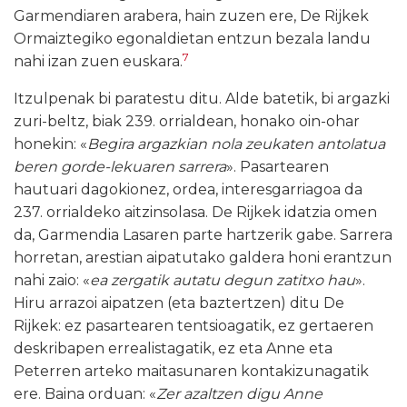
Garmendiaren arabera, hain zuzen ere, De Rijkek
Ormaiztegiko egonaldietan entzun bezala landu
7
nahi izan zuen euskara.
Itzulpenak bi paratestu ditu. Alde batetik, bi argazki
zuri-beltz, biak 239. orrialdean, honako oin-ohar
honekin: «
Begira argazkian nola zeukaten antolatua
beren gorde-lekuaren sarrera
». Pasartearen
hautuari dagokionez, ordea, interesgarriagoa da
237. orrialdeko aitzinsolasa. De Rijkek idatzia omen
da, Garmendia Lasaren parte hartzerik gabe. Sarrera
horretan, arestian aipatutako galdera honi erantzun
nahi zaio: «
ea zergatik autatu degun zatitxo hau
».
Hiru arrazoi aipatzen (eta baztertzen) ditu De
Rijkek: ez pasartearen tentsioagatik, ez gertaeren
deskribapen errealistagatik, ez eta Anne eta
Peterren arteko maitasunaren kontakizunagatik
ere. Baina orduan: «
Zer azaltzen digu Anne