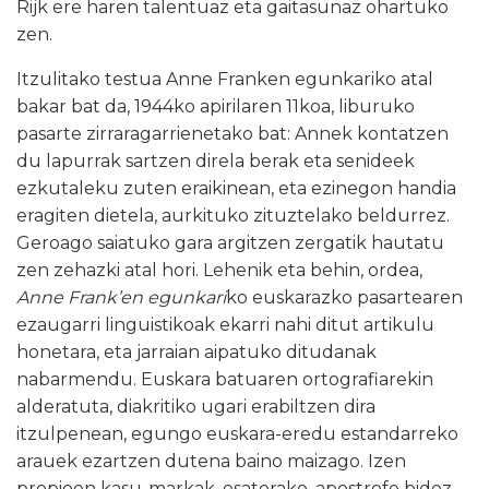
Rijk ere haren talentuaz eta gaitasunaz ohartuko
zen.
Itzulitako testua Anne Franken egunkariko atal
bakar bat da, 1944ko apirilaren 11koa, liburuko
pasarte zirraragarrienetako bat: Annek kontatzen
du lapurrak sartzen direla berak eta senideek
ezkutaleku zuten eraikinean, eta ezinegon handia
eragiten dietela, aurkituko zituztelako beldurrez.
Geroago saiatuko gara argitzen zergatik hautatu
zen zehazki atal hori. Lehenik eta behin, ordea,
Anne Frank’en egunkari
ko euskarazko pasartearen
ezaugarri linguistikoak ekarri nahi ditut artikulu
honetara, eta jarraian aipatuko ditudanak
nabarmendu. Euskara batuaren ortografiarekin
alderatuta, diakritiko ugari erabiltzen dira
itzulpenean, egungo euskara-eredu estandarreko
arauek ezartzen dutena baino maizago. Izen
propioen kasu-markak, esaterako, apostrofe bidez