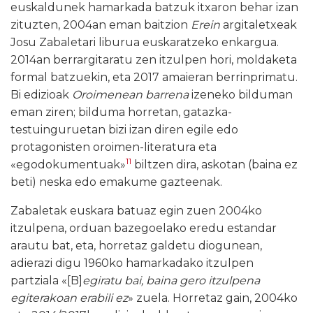
euskaldunek hamarkada batzuk itxaron behar izan
zituzten, 2004an eman baitzion
Erein
argitaletxeak
Josu Zabaletari liburua euskaratzeko enkargua.
2014an berrargitaratu zen itzulpen hori, moldaketa
formal batzuekin, eta 2017 amaieran berrinprimatu.
Bi edizioak
Oroimenean barrena
izeneko bilduman
eman ziren; bilduma horretan, gatazka-
testuinguruetan bizi izan diren egile edo
protagonisten oroimen-literatura eta
11
«egodokumentuak»
biltzen dira, askotan (baina ez
beti) neska edo emakume gazteenak.
Zabaletak euskara batuaz egin zuen 2004ko
itzulpena, orduan bazegoelako eredu estandar
arautu bat, eta, horretaz galdetu diogunean,
adierazi digu 1960ko hamarkadako itzulpen
partziala «[B]
egiratu bai, baina gero itzulpena
egiterakoan erabili ez
» zuela. Horretaz gain, 2004ko