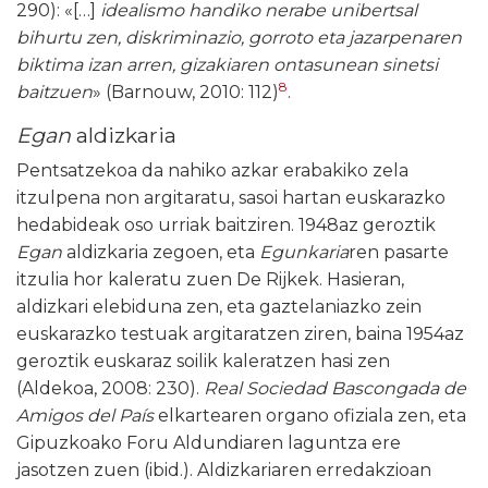
290): «[…]
idealismo handiko nerabe unibertsal
bihurtu zen, diskriminazio, gorroto eta jazarpenaren
biktima izan arren, gizakiaren ontasunean sinetsi
8
baitzuen
» (Barnouw, 2010: 112)
.
Egan
aldizkaria
Pentsatzekoa da nahiko azkar erabakiko zela
itzulpena non argitaratu, sasoi hartan euskarazko
hedabideak oso urriak baitziren. 1948az geroztik
Egan
aldizkaria zegoen, eta
Egunkaria
ren pasarte
itzulia hor kaleratu zuen De Rijkek. Hasieran,
aldizkari elebiduna zen, eta gaztelaniazko zein
euskarazko testuak argitaratzen ziren, baina 1954az
geroztik euskaraz soilik kaleratzen hasi zen
(Aldekoa, 2008: 230).
Real Sociedad Bascongada de
Amigos del País
elkartearen organo ofiziala zen, eta
Gipuzkoako Foru Aldundiaren laguntza ere
jasotzen zuen (ibid.). Aldizkariaren erredakzioan