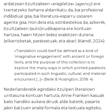
ardatzean itzultzaileen «eragiletza» (
agency
) ere
txertatzeko beharra aldarrikatu da, bai profesional
indibidual gisa, bai literatura-esparru osoaren
agente gisa. Hori dela eta, ezinbestekoa da, azkenik,
itzultzaileen (auto)irudikapena ere kontuan
hartzea, haien hitzen bidez eraikitzen dutena
(elkarrizketak, paratestuak, eta abar) (Kaindl, 2024):
«Translation could itself be defined as a kind of
‘imaginative engagement’ with ancient or foreign
texts, and the purpose of this collection is to
explore the many ways in which printed paratexts
participated in such linguistic, cultural, and material
encounters […]» (Belle & Hosington, 2018: 4)
Nederlanderatik egindako itzulpen literarioen
urritasuna kontuan hartuta, Anne Franken kasuak
balio handiko aukera dirudi; alde batetik, pasarte
jakin batzuen analisi formala eta testuala egiteko,