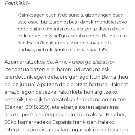
Frank’ek?
»
«Jainkoagan duan fede aundia, gizonengan duan
uste osoa, bizitzaren ezbear danak menderatzeko
bere baitako fidantzi osoa, ara zer azaltzen digun
ordu artantze Israel’go alabatxo onek. Bai egia dala
San Mateo’k dakarrena: ‘Zorionekoak biotz
garbiak, oietxek ikusiko dute Jainkoa ta!’»
Azpimarratzekoa da, Anne «
Israel’go alabatxo
»
izendatua bazen ere, haren judutasuna aski
urardoturik ageri dela, are gehiago Itun Berria (hau
da, ez judua) aipatzen dela aintzat hartuta. Hainbat
arrazoi egon daitezke irakurketa hori argitzeko.
Lehenik, De Rijk bera katoliko fededuna omen zen
(Bakker, 2018: 259), eta ebanjelioaren aipamena
arrazoi pertsonalengatik egin zuen akaso. Halaber,
60ko hamarkadako Espainia frankistan halako
interpretazio kristauak lagungarriak izan zitezkeen