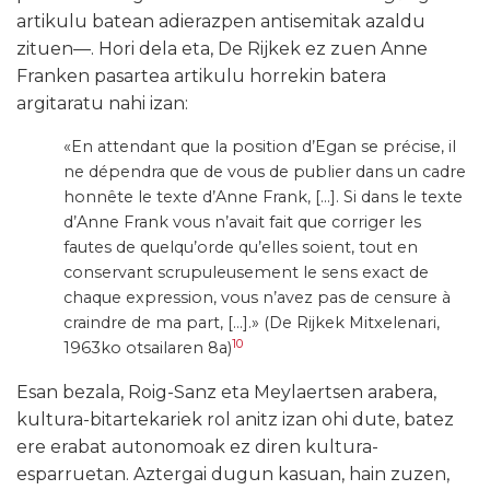
artikulu batean adierazpen antisemitak azaldu
zituen—. Hori dela eta, De Rijkek ez zuen Anne
Franken pasartea artikulu horrekin batera
argitaratu nahi izan:
«En attendant que la position d’Egan se précise, il
ne dépendra que de vous de publier dans un cadre
honnête le texte d’Anne Frank, […]. Si dans le texte
d’Anne Frank vous n’avait fait que corriger les
fautes de quelqu’orde qu’elles soient, tout en
conservant scrupuleusement le sens exact de
chaque expression, vous n’avez pas de censure à
craindre de ma part, […].» (De Rijkek Mitxelenari,
10
1963ko otsailaren 8a)
Esan bezala, Roig-Sanz eta Meylaertsen arabera,
kultura-bitartekariek rol anitz izan ohi dute, batez
ere erabat autonomoak ez diren kultura-
esparruetan. Aztergai dugun kasuan, hain zuzen,