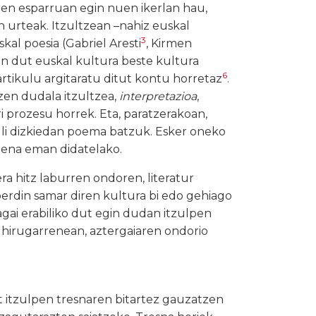
aren esparruan egin nuen ikerlan hau,
n urteak. Itzultzean –nahiz euskal
3
skal poesia (Gabriel Aresti
, Kirmen
in dut euskal kultura beste kultura
6
 artikulu argitaratu ditut kontu horretaz
.
zen dudala itzultzea,
interpretazioa
,
i prozesu horrek. Eta, paratzerakoan,
zuli dizkiedan poema batzuk. Esker oneko
imena eman didatelako.
ra hitz laburren ondoren, literatur
erdin samar diren kultura bi edo gehiago
gai erabiliko dut egin dudan itzulpen
 hirugarrenean, aztergaiaren ondorio
at itzulpen tresnaren bitartez gauzatzen