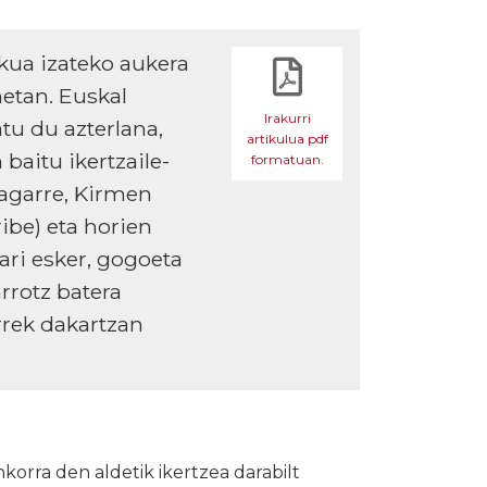
kua izateko aukera
netan. Euskal
Irakurri
atu du azterlana,
artikulua pdf
baitu ikertzaile-
formatuan.
sagarre, Kirmen
ribe) eta horien
eari esker, gogoeta
arrotz batera
rrek dakartzan
orra den aldetik ikertzea darabilt