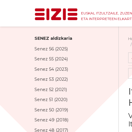
EUSKAL ITZULTZAILE, ZUZE
ETA INTERPRETEEN ELKAR
SENEZ aldizkaria
H
Senez 56 (2025)
Senez 55 (2024)
Senez 54 (2023)
Senez 53 (2022)
Senez 52 (2021)
Senez 51 (2020)
Senez 50 (2019)
V
Senez 49 (2018)
I
Senez 48 (2017)