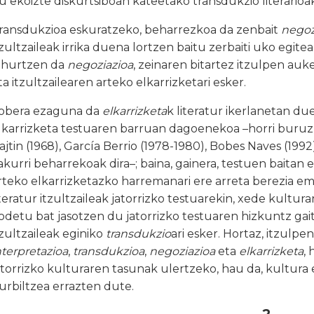
u ekoizte diskurtsiboan kateetako transdukzio literarioak
ransdukzioa eskuratzeko, beharrezkoa da zenbait
negoz
tzultzaileak irrika duena lortzen baitu zerbaiti uko egitea
ihurtzen da
negoziazioa
, zeinaren bitartez itzulpen au
ta itzultzailearen arteko elkarrizketari esker.
obera ezaguna da
elkarrizketa
k literatur ikerlanetan du
lkarrizketa testuaren barruan dagoenekoa –horri buruz,
ajtin (1968), García Berrio (1978-1980), Bobes Naves (1992
rakurri beharrekoak dira–; baina, gainera, testuen baitan
rteko elkarrizketazko harremanari ere arreta berezia e
iteratur itzultzaileak jatorrizko testuarekin, xede kultur
odetu bat jasotzen du jatorrizko testuaren hizkuntz gait
tzultzaileak eginiko
transdukzio
ari esker. Hortaz, itzulp
nterpretazioa
,
transdukzioa
,
negoziazioa
eta
elkarrizketa
,
atorrizko kulturaren tasunak ulertzeko, hau da, kultura
urbiltzea errazten dute.