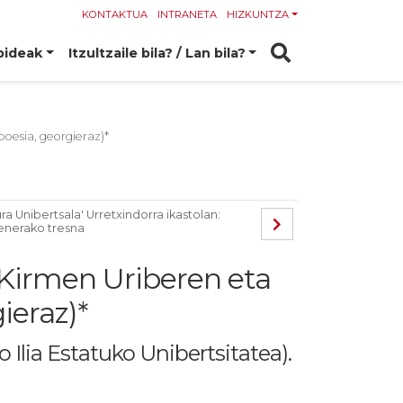
KONTAKTUA
INTRANETA
HIZKUNTZA
bideak
Itzultzaile bila? / Lan bila?
poesia, georgieraz)*
ura Unibertsala' Urretxindorra ikastolan:
nerako tresna
(Kirmen Uriberen eta
ieraz)*
 Ilia Estatuko Unibertsitatea).