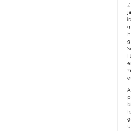
Z
j
i
g
h
g
S
l
e
z
e
A
p
b
l
g
u