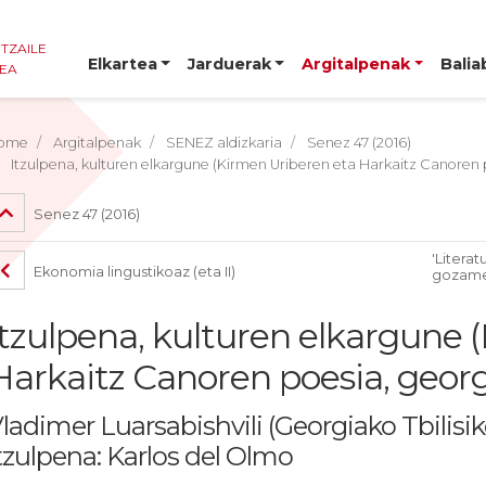
NTZAILE
Elkartea
Jarduerak
Argitalpenak
Balia
TEA
ome
Argitalpenak
SENEZ aldizkaria
Senez 47 (2016)
Itzulpena, kulturen elkargune (Kirmen Uriberen eta Harkaitz Canoren 
Senez 47 (2016)
'Literat
Ekonomia lingustikoaz (eta II)
gozame
Itzulpena, kulturen elkargune 
Harkaitz Canoren poesia, georg
ladimer Luarsabishvili (Georgiako Tbilisiko
tzulpena: Karlos del Olmo