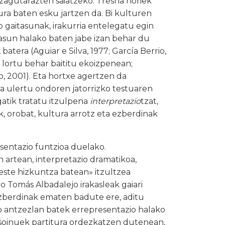
zagutarazten saiatzeko. Tresna horiek
ura baten esku jartzen da. Bi kulturen
ko gaitasunak, irakurria entelegatu egin
tasun halako baten jabe izan behar du
, batera (Aguiar e Silva, 1977; García Berrio,
 lortu behar baititu ekoizpenean;
co, 2001). Eta hortxe agertzen da
eta ulertu ondoren jatorrizko testuaren
gatik tratatu itzulpena
interpretazio
tzat,
k, orobat, kultura arrotz eta ezberdinak
sentazio funtzioa duelako.
 artean, interpretazio dramatikoa,
beste hizkuntza batean» itzultzea
 dio Tomás Albadalejo irakasleak gaiari
ezberdinak ematen badute ere, aditu
o antzezlan batek errepresentazio halako
 soinuek partitura ordezkatzen dutenean,