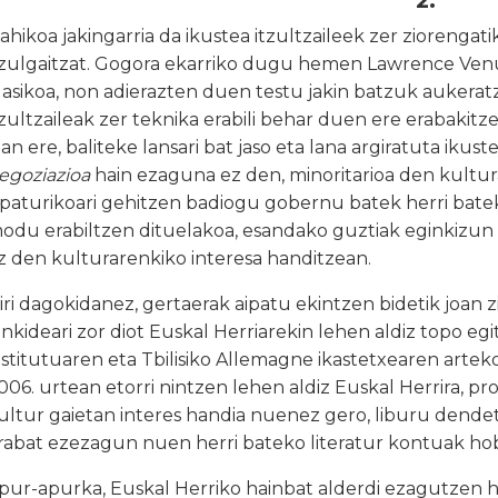
2.
ahikoa jakingarria da ikustea itzultzaileek zer ziorengat
tzulgaitzat. Gogora ekarriko dugu hemen Lawrence Venuti
lasikoa, non adierazten duen testu jakin batzuk aukeratz
tzultzaileak zer teknika erabili behar duen ere erabakitze
zan ere, baliteke lansari bat jaso eta lana argiratuta iku
egoziazioa
hain ezaguna ez den, minoritarioa den kultur
ipaturikoari gehitzen badiogu gobernu batek herri bate
odu erabiltzen dituelakoa, esandako guztiak eginkizun
z den kulturarenkiko interesa handitzean.
iri dagokidanez, gertaerak aipatu ekintzen bidetik joan z
ankideari zor diot Euskal Herriarekin lehen aldiz topo e
nstitutuaren eta Tbilisiko Allemagne ikastetxearen arte
006. urtean etorri nintzen lehen aldiz Euskal Herrira, 
ultur gaietan interes handia nuenez gero, liburu dendeta
rabat ezezagun nuen herri bateko literatur kontuak h
pur-apurka, Euskal Herriko hainbat alderdi ezagutzen hasi 