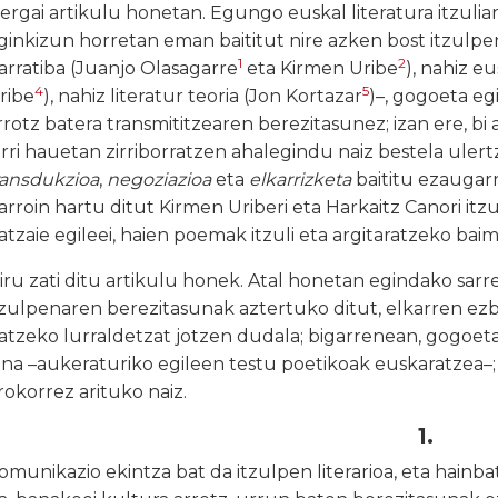
kergai artikulu honetan. Egungo euskal literatura itzuli
ginkizun horretan eman baititut nire azken bost itzulpe
1
2
arratiba (Juanjo Olasagarre
eta Kirmen Uribe
), nahiz eu
4
5
ribe
), nahiz literatur teoria (Jon Kortazar
)–, gogoeta eg
rrotz batera transmititzearen berezitasunez; izan ere, bi
rri hauetan zirriborratzen ahalegindu naiz bestela ulert
ransdukzioa
,
negoziazioa
eta
elkarrizketa
baititu ezaugarr
arroin hartu ditut Kirmen Uriberi eta Harkaitz Canori it
atzaie egileei, haien poemak itzuli eta argitaratzeko ba
iru zati ditu artikulu honek. Atal honetan egindako sarre
tzulpenaren berezitasunak aztertuko ditut, elkarren ezb
atzeko lurraldetzat jotzen dudala; bigarrenean, gogoeta
ana –aukeraturiko egileen testu poetikoak euskaratzea–;
rokorrez arituko naiz.
1.
omunikazio ekintza bat da itzulpen literarioa, eta hainb