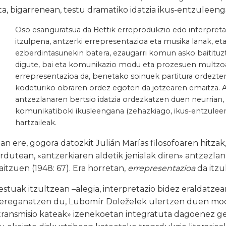
ta, bigarrenean, testu dramatiko idatzia ikus-entzuleen
Oso esanguratsua da Bettik erreprodukzio edo interpreta
itzulpena, antzerki errepresentazioa eta musika lanak, eta
ezberdintasunekin batera, ezaugarri komun asko baitituz
digute, bai eta komunikazio modu eta prozesuen multzoa
errepresentazioa da, benetako soinuek partitura ordezten
kodeturiko obraren ordez egoten da jotzearen emaitza. 
antzezlanaren bertsio idatzia ordezkatzen duen neurrian,
komunikatiboki ikusleengana (zehazkiago, ikus-entzuleen
hartzaileak.
zan ere, gogora datozkit Julián Marías filosofoaren hit
ardutean, «antzerkiaren aldetik jenialak diren» antzezl
aitzuen (1948: 67). Era horretan,
errepresentazioa
da itzu
estuak itzultzean –alegia, interpretazio bidez eraldatze
ereganatzen du, Lubomír Doleželek ulertzen duen modur
transmisio kateak» izenekoetan integratuta dagoenez ge