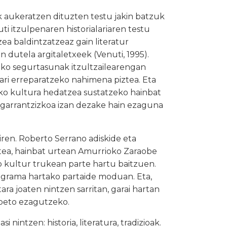
ik aukeratzen dituzten testu jakin batzuk
 itzulpenaren historialariaren testu
ea baldintzatzeaz gain literatur
n dutela argitaletxeek (Venuti, 1995).
steko segurtasunak itzultzailearengan
ari erreparatzeko nahimena piztea. Eta
ko kultura hedatzea sustatzeko hainbat
 garrantzizkoa izan dezake hain ezaguna
iren. Roberto Serrano adiskide eta
gitea, hainbat urtean Amurrioko Zaraobe
ko kultur trukean parte hartu baitzuen.
programa hartako partaide moduan. Eta,
ra joaten nintzen sarritan, garai hartan
obeto ezagutzeko.
nintzen: historia, literatura, tradizioak.