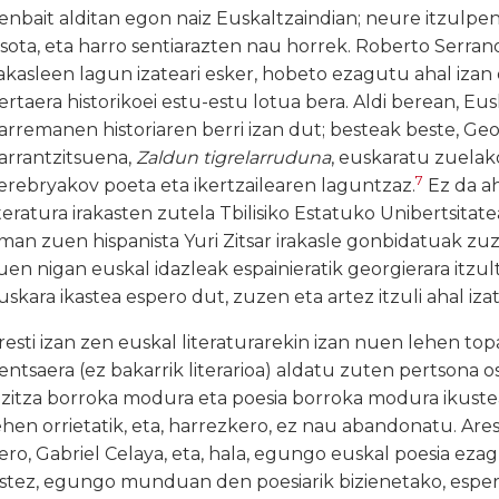
enbait alditan egon naiz Euskaltzaindian; neure itzulp
asota, eta harro sentiarazten nau horrek. Roberto Serran
rakasleen lagun izateari esker, hobeto ezagutu ahal izan 
ertaera historikoei estu-estu lotua bera. Aldi berean, Eu
arremanen historiaren berri izan dut; besteak beste, Ge
arrantzitsuena,
Zaldun tigrelarruduna
, euskaratu zuelak
7
erebryakov poeta eta ikertzailearen laguntzaz.
Ez da a
iteratura irakasten zutela Tbilisiko Estatuko Unibertsitate
man zuen hispanista Yuri Zitsar irakasle gonbidatuak zu
uen nigan euskal idazleak espainieratik georgierara itzult
uskara ikastea espero dut, zuzen eta artez itzuli ahal iza
resti izan zen euskal literaturarekin izan nuen lehen top
entsaera (ez bakarrik literarioa) aldatu zuten pertsona 
izitza borroka modura eta poesia borroka modura ikust
ehen orrietatik, eta, harrezkero, ez nau abandonatu. Ares
ero, Gabriel Celaya, eta, hala, egungo euskal poesia ezag
stez, egungo munduan den poesiarik bizienetako, espe