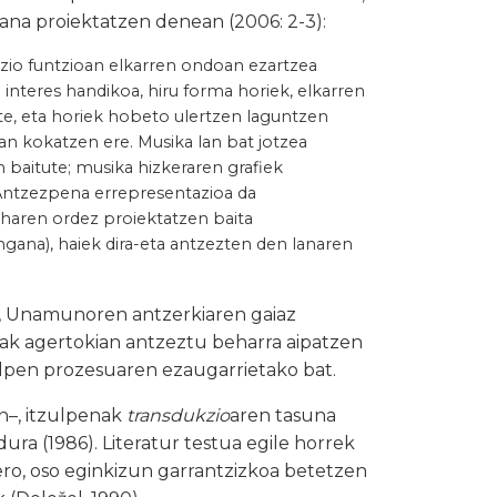
gana proiektatzen denean (2006: 2-3):
zio funtzioan elkarren ondoan ezartzea
 interes handikoa, hiru forma horiek, elkarren
te, eta horiek hobeto ulertzen laguntzen
n kokatzen ere. Musika lan bat jotzea
 baitute; musika hizkeraren grafiek
Antzezpena errepresentazioa da
 haren ordez proiektatzen baita
gana), haiek dira-eta antzezten den lanaren
zak, Unamunoren antzerkiaren gaiaz
anak agertokian antzeztu beharra aipatzen
lpen prozesuaren ezaugarrietako bat.
an–, itzulpenak
transdukzio
aren tasuna
a (1986). Literatur testua egile horrek
ro, oso eginkizun garrantzizkoa betetzen