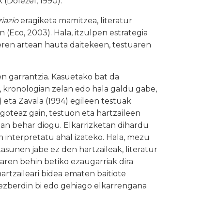
 (Doležel, 1990).
iazio
eragiketa mamitzea, literatur
n (Eco, 2003). Hala, itzulpen estrategia
keren artean hauta daitekeen, testuaren
en garrantzia. Kasuetako bat da
 kronologian zelan edo hala galdu gabe,
) eta Zavala (1994) egileen testuak
 egoteaz gain, testuon eta hartzaileen
man behar diogu. Elkarrizketan dihardu
an interpretatu ahal izateko. Hala, mezu
asunen jabe ez den hartzaileak, literatur
enaren behin betiko ezaugarriak dira
 hartzaileari bidea ematen baitiote
 ezberdin bi edo gehiago elkarrengana