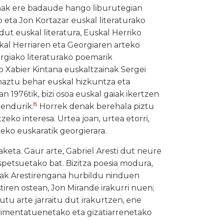
enak ere badaude hango liburutegian
o eta Jon Kortazar euskal literaturako
dut euskal literatura, Euskal Herriko
skal Herriaren eta Georgiaren arteko
orgiako literaturako poemarik
o Xabier Kintana euskaltzainak Sergei
haztu behar euskal hizkuntza eta
an 1976tik, bizi osoa euskal gaiak ikertzen
8
zendurik.
Horrek denak berehala piztu
zeko interesa. Urtea joan, urtea etorri,
teko euskaratik georgierara.
aketa. Gaur arte, Gabriel Aresti dut neure
ospetsuetako bat. Bizitza poesia modura,
eak Arestirengana hurbildu ninduen
tiren ostean, Jon Mirande irakurri nuen;
utu arte jarraitu dut irakurtzen, ene
rimentatuenetako eta gizatiarrenetako