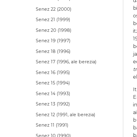
d
b
Senez 22 (2000)
o
Senez 21 (1999)
b
Senez 20 (1998)
i
1
Senez 19 (1997)
b
Senez 18 (1996)
j
e
Senez 17 (1996, ale berezia)
t
Senez 16 (1995)
e
Senez 15 (1994)
I
Senez 14 (1993)
E
Senez 13 (1992)
i
a
Senez 12 (1991, ale berezia)
b
Senez 11 (1991)
b
b
Senez 10 (1990)