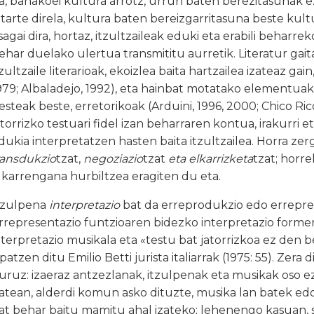
a, banakoei kultura arrotz, urrun baten berezitasunak e
itarte direla, kultura baten bereizgarritasuna beste kult
sagai dira, hortaz, itzultzaileak eduki eta erabili beharre
ehar duelako ulertua transmititu aurretik. Literatur gai
tzultzaile literarioak, ekoizlea baita hartzailea izateaz gain
979; Albaladejo, 1992), eta hainbat motatako elementuak
esteak beste, erretorikoak (Arduini, 1996, 2000; Chico Ri
atorrizko testuari fidel izan beharraren kontua, irakurri 
dukia interpretatzen hasten baita itzultzailea. Horra zer
ransdukzio
tzat,
negoziazio
tzat
eta elkarrizketa
tzat; horre
lkarrengana hurbiltzea eragiten du eta.
tzulpena
interpretazio
bat
da erreprodukzio edo errepre
rrepresentazio funtzioaren bidezko interpretazio formen
nterpretazio musikala eta «testu bat jatorrizkoa ez den 
ipatzen ditu Emilio Betti jurista italiarrak (1975: 55). Zera
uruz: izaeraz antzezlanak, itzulpenak eta musikak oso 
atean, alderdi komun asko dituzte, musika lan batek ed
at behar baitu mamitu ahal izateko; lehenengo kasuan,