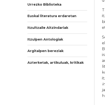
d
Urrezko Biblioteka
T
i
Euskal literatura erdaretan
b
e
Itzultzaile Aitzindariak
S
Itzulpen Antologiak
e
B
Argitalpen bereziak
i
a
Azterketak, artikuluak, kritikak
l
k
i
i
j
h