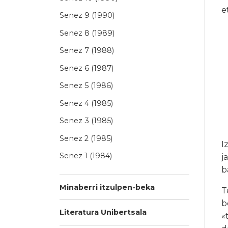
e
Senez 9 (1990)
Senez 8 (1989)
Senez 7 (1988)
Senez 6 (1987)
Senez 5 (1986)
Senez 4 (1985)
Senez 3 (1985)
Senez 2 (1985)
I
Senez 1 (1984)
j
b
Minaberri itzulpen-beka
T
b
Literatura Unibertsala
«