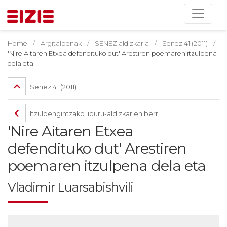
Home
Argitalpenak
SENEZ aldizkaria
Senez 41 (2011)
'Nire Aitaren Etxea defendituko dut' Arestiren poemaren itzulpena
dela eta
Senez 41 (2011)
Itzulpengintzako liburu-aldizkarien berri
'Nire Aitaren Etxea
defendituko dut' Arestiren
poemaren itzulpena dela eta
Vladimir Luarsabishvili