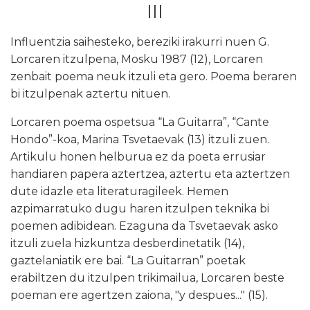
III
Influentzia saihesteko, bereziki irakurri nuen G.
Lorcaren itzulpena, Mosku
1987 (12), Lorcaren
zenbait poema neuk itzuli eta gero. Poema beraren
bi itzulpenak aztertu nituen.
Lorcaren poema ospetsua “La Guitarra”, “Cante
Hondo”-koa, Marina Tsvetaevak
(13) itzuli zuen.
Artikulu honen helburua ez da poeta errusiar
handiaren papera aztertzea, aztertu eta aztertzen
dute idazle eta literaturagileek. Hemen
azpimarratuko dugu haren itzulpen teknika bi
poemen adibidean. Ezaguna da Tsvetaevak asko
itzuli zuela hizkuntza desberdinetatik
(14),
gaztelaniatik ere bai. “La Guitarran” poetak
erabiltzen du itzulpen trikimailua, Lorcaren beste
poeman ere agertzen zaiona, "y despues..."
(15).