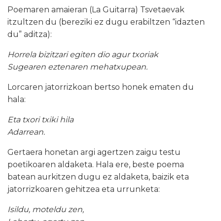
Poemaren amaieran (La Guitarra) Tsvetaevak
itzultzen du (bereziki ez dugu erabiltzen “idazten
du” aditza):
Horrela bizitzari egiten dio agur txoriak
Sugearen eztenaren mehatxupean.
Lorcaren jatorrizkoan bertso honek ematen du
hala:
Eta txori txiki hila
Adarrean.
Gertaera honetan argi agertzen zaigu testu
poetikoaren aldaketa. Hala ere, beste poema
batean aurkitzen dugu ez aldaketa, baizik eta
jatorrizkoaren gehitzea eta urrunketa:
Isildu, moteldu zen,