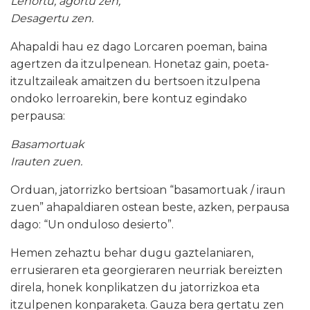
Lehortu, agortu zen,
Desagertu zen.
Ahapaldi hau ez dago Lorcaren poeman, baina
agertzen da itzulpenean. Honetaz gain, poeta-
itzultzaileak amaitzen du bertsoen itzulpena
ondoko lerroarekin, bere kontuz egindako
perpausa:
Basamortuak
Irauten zuen.
Orduan, jatorrizko bertsioan “basamortuak / iraun
zuen” ahapaldiaren ostean beste, azken, perpausa
dago: “Un onduloso desierto”.
Hemen zehaztu behar dugu gaztelaniaren,
errusieraren eta georgieraren neurriak bereizten
direla, honek konplikatzen du jatorrizkoa eta
itzulpenen konparaketa. Gauza bera gertatu zen