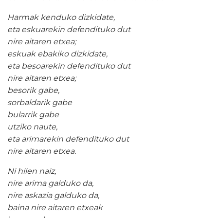
Harmak kenduko dizkidate,
eta eskuarekin defendituko dut
nire aitaren etxea;
eskuak ebakiko dizkidate,
eta besoarekin defendituko dut
nire aitaren etxea;
besorik gabe,
sorbaldarik gabe
bularrik gabe
utziko naute,
eta arimarekin defendituko dut
nire aitaren etxea.
Ni hilen naiz,
nire arima galduko da,
nire askazia galduko da,
baina nire aitaren etxeak