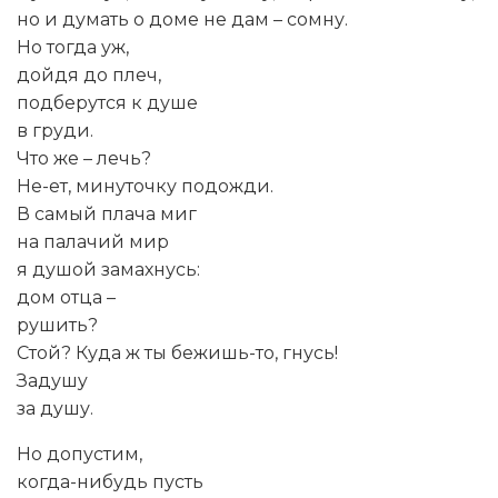
но и думать о доме не дам – сомну.
Но тогда уж,
дойдя до плеч,
подберутся к душе
в груди.
Что же – лечь?
Не-ет, минуточку подожди.
В самый плача миг
на палачий мир
я душой замахнусь:
дом отца –
рушить?
Стой? Куда ж ты бежишь-то, гнусь!
Задушy
за дyшу.
Но допустим,
когда-нибудь пусть