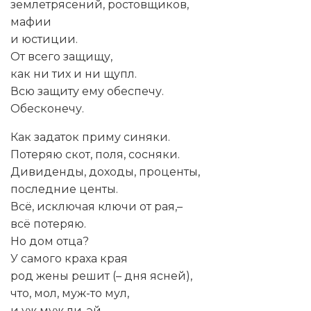
землетрясений, ростовщиков,
мафии
и юстиции.
От всего защищу,
как ни тих и ни щупл.
Всю защиту ему обеспечу.
Обесконечу.
Как задаток приму синяки.
Потеряю скот, поля, сосняки.
Дивиденды, доходы, проценты,
последние центы.
Всё, исключая ключи от рая,–
всё потеряю.
Но дом отца?
У самого краха края
род жены решит (– дня ясней),
что, мол, муж-то мул,
и уж муж ли, эй,