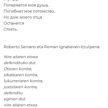
Потеряется моя душа,
Погибнет мое потомство,
Но дом моего отца
Останется
Стоять.
Roberto Serrano eta Roman Ignatieven itzulpena:
Nire aitaren etxea
defendituko dut.
Otsoen kontra,
sikatearen kontra,
lukurreriaren kontra,
justiziaren kontra,
defenditu
eginen dut
nire aitaren etxea.