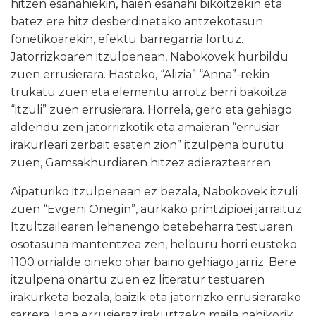
hitzen esanahiekin, haien esanahi bikoitzekin eta
batez ere hitz desberdinetako antzekotasun
fonetikoarekin, efektu barregarria lortuz.
Jatorrizkoaren itzulpenean, Nabokovek hurbildu
zuen errusierara. Hasteko, “Alizia” “Anna”-rekin
trukatu zuen eta elementu arrotz berri bakoitza
“itzuli” zuen errusierara. Horrela, gero eta gehiago
aldendu zen jatorrizkotik eta amaieran “errusiar
irakurleari zerbait esaten zion” itzulpena burutu
zuen, Gamsakhurdiaren hitzez adieraztearren.
Aipaturiko itzulpenean ez bezala, Nabokovek itzuli
zuen “Evgeni Onegin”, aurkako printzipioei jarraituz.
Itzultzailearen lehenengo betebeharra testuaren
osotasuna mantentzea zen, helburu horri eusteko
1100 orrialde oineko ohar baino gehiago jarriz. Bere
itzulpena onartu zuen ez literatur testuaren
irakurketa bezala, baizik eta jatorrizko errusierarako
sarrera, lana errusieraz irakurtzeko maila nahikorik