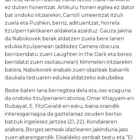
ez duten horientzat. Artikulu honen egilea ez dator
bat ondoko iritziarekin, Carroll umeentzat itzuli
zuela eta Pushkin, berriz, adituentzat, horrela
itzulpen taktikaren aldaketa azalduz. Gauza jakina
da Nabokovek berak aldatzen zuela bere lanen
edukia itzulpenean (adibidez Camera obscura
berrizendatu zuen Laughter in the Dark eta berez
berridatzi zuen osotasunean) Kimmelen iritziarekin
batera, Nabokovek erabaki zuen idazleak bakarrik
daukala testuaren edukia aldatzeko eskubidea.
Beste baten lana berregitea dela eta, oso ezaguna
da ondoko itzulpenaren istorioa, Omar Khayyam-en
Rubaiyat, E. FitzGerald-en esku, baina oraindik
interesgarriagoa da gaztelaniaz zeuden bertso
batzuk ingelesez jartzea
(21,
22). Kondairaren
arabera, Borges semeak idazlearen jakinduria jaso
zuen aitarengandik. Ekialdeko zenbait testu eta “El