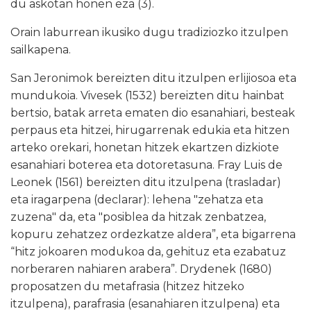
du askotan honen eza (3).
Orain laburrean ikusiko dugu tradiziozko itzulpen
sailkapena.
San Jeronimok bereizten ditu itzulpen erlijiosoa eta
mundukoia. Vivesek (1532) bereizten ditu hainbat
bertsio, batak arreta ematen dio esanahiari, besteak
perpaus eta hitzei, hirugarrenak edukia eta hitzen
arteko orekari, honetan hitzek ekartzen dizkiote
esanahiari boterea eta dotoretasuna. Fray Luis de
Leonek (1561) bereizten ditu itzulpena (trasladar)
eta iragarpena (declarar): lehena "zehatza eta
zuzena" da, eta "posiblea da hitzak zenbatzea,
kopuru zehatzez ordezkatze aldera”, eta bigarrena
“hitz jokoaren modukoa da, gehituz eta ezabatuz
norberaren nahiaren arabera”. Drydenek (1680)
proposatzen du metafrasia (hitzez hitzeko
itzulpena), parafrasia (esanahiaren itzulpena) eta