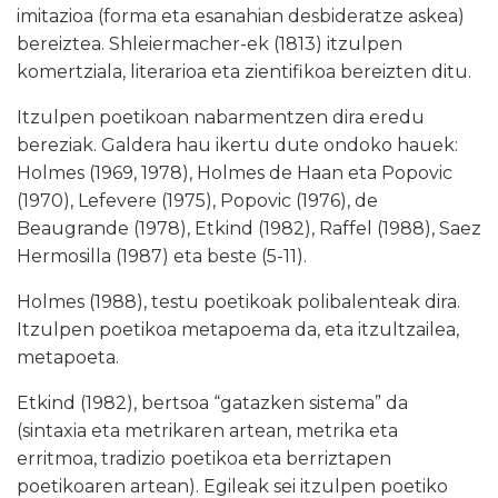
imitazioa (forma eta esanahian desbideratze askea)
bereiztea. Shleiermacher-ek (1813) itzulpen
komertziala, literarioa eta zientifikoa bereizten ditu.
Itzulpen poetikoan nabarmentzen dira eredu
bereziak. Galdera hau ikertu dute ondoko hauek:
Holmes (1969, 1978), Holmes de Haan eta Popovic
(1970), Lefevere (1975), Popovic (1976), de
Beaugrande (1978), Etkind (1982), Raffel (1988), Saez
Hermosilla (1987) eta beste
(5-11).
Holmes (1988), testu poetikoak polibalenteak dira.
Itzulpen poetikoa metapoema da, eta itzultzailea,
metapoeta.
Etkind (1982), bertsoa “gatazken sistema” da
(sintaxia eta metrikaren artean, metrika eta
erritmoa, tradizio poetikoa eta berriztapen
poetikoaren artean). Egileak sei itzulpen poetiko