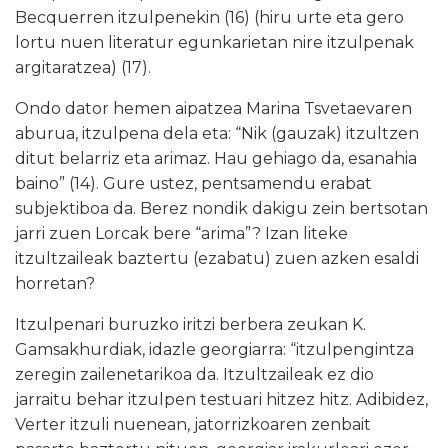
Becquerren
itzulpenekin (16) (hiru urte eta gero
lortu nuen literatur egunkarietan nire itzulpenak
argitaratzea)
(17).
Ondo dator hemen aipatzea Marina Tsvetaevaren
aburua, itzulpena dela eta: “Nik (gauzak) itzultzen
ditut belarriz eta arimaz. Hau gehiago da, esanahia
baino” (14). Gure ustez, pentsamendu erabat
subjektiboa da. Berez nondik dakigu zein bertsotan
jarri zuen Lorcak bere “arima”? Izan liteke
itzultzaileak baztertu (ezabatu) zuen azken esaldi
horretan?
Itzulpenari buruzko iritzi berbera zeukan K.
Gamsakhurdiak, idazle georgiarra: “itzulpengintza
zeregin zailenetarikoa da. Itzultzaileak ez dio
jarraitu behar itzulpen testuari hitzez hitz. Adibidez,
Verter itzuli nuenean, jatorrizkoaren zenbait