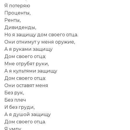
Я потеряю
Проценты,
Ренты,
Дивиденды,
Но я защищу дом своего отца.
Они отнимут у меня оружие,
А я руками защищу
Дом своего отца;
Мне отрубят руки,
А я культями защищу
Дом своего отца:
Они оставят меня
Без рук,
Без плеч
И без груди,
А я душой защищу
Дом своего отца.
Я умру,