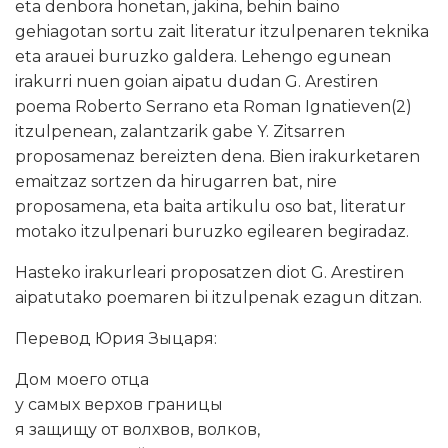
eta denbora honetan, jakina, behin baino
gehiagotan sortu zait literatur itzulpenaren teknika
eta arauei buruzko galdera. Lehengo egunean
irakurri nuen goian aipatu dudan G. Arestiren
poema Roberto Serrano eta Roman
Ignatieven(2)
itzulpenean, zalantzarik gabe Y. Zitsarren
proposamenaz bereizten dena. Bien irakurketaren
emaitzaz sortzen da hirugarren bat, nire
proposamena, eta baita artikulu oso bat, literatur
motako itzulpenari buruzko egilearen begiradaz.
Hasteko irakurleari proposatzen diot G. Arestiren
aipatutako poemaren bi itzulpenak ezagun ditzan.
Перевод Юрия Зыцаря:
Дом моего отца
у самых верхов границы
я защищу от волхвов, волков,