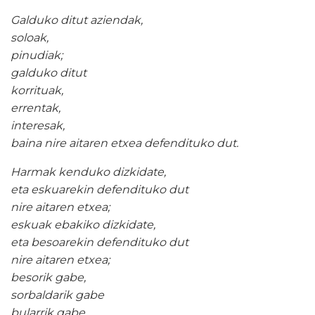
Galduko ditut aziendak,
soloak,
pinudiak;
galduko ditut
korrituak,
errentak,
interesak,
baina nire aitaren etxea defendituko dut.
Harmak kenduko dizkidate,
eta eskuarekin defendituko dut
nire aitaren etxea;
eskuak ebakiko dizkidate,
eta besoarekin defendituko dut
nire aitaren etxea;
besorik gabe,
sorbaldarik gabe
bularrik gabe