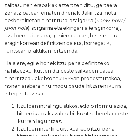
zailtasunen erabakiak aztertzen ditu, gertaera
zehatz batean ematen direnak. Jakintza mota
desberdinetan oinarrituta, azalgarria (
know-how /
jakin nola
), sorgarria eta ekingarria (eraginkorra),
itzulpen gaitasuna, gehien batean, bere modu
eraginkorrean definitzen da eta, horregatik,
funtsean praktikan lortzen da.
Hala ere, egile honek itzulpena definitzeko
nahitaezko ikusten du beste sailkapen batean
oinarritzea, Jakobsonek 1959an proposatutakoa,
honen arabera hiru modu daude hitzaren ikurra
interpretatzeko:
Itzulpen intralinguistikoa, edo birformulazioa,
hitzen ikurrak azaldu hizkuntza bereko beste
ikurren laguntzaz.
Itzulpen interlinguistikoa, edo itzulpena,