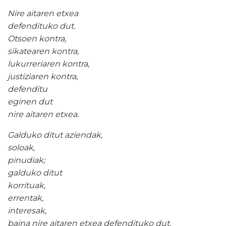
Nire aitaren etxea
defendituko dut.
Otsoen kontra,
sikatearen kontra,
lukurreriaren kontra,
justiziaren kontra,
defenditu
eginen dut
nire aitaren etxea.
Galduko ditut aziendak,
soloak,
pinudiak;
galduko ditut
korrituak,
errentak,
interesak,
baina nire aitaren etxea defendituko dut.