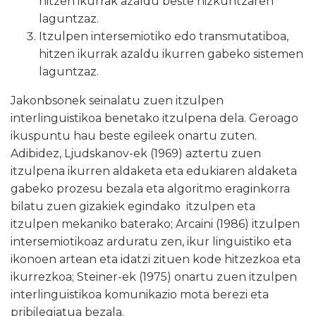
hitzen ikurrak azaldu beste hizkuntzaren
laguntzaz.
Itzulpen intersemiotiko edo transmutatiboa,
hitzen ikurrak azaldu ikurren gabeko sistemen
laguntzaz.
Jakonbsonek seinalatu zuen itzulpen
interlinguistikoa benetako itzulpena dela. Geroago
ikuspuntu hau beste egileek onartu zuten.
Adibidez, Ljudskanov-ek (1969) aztertu zuen
itzulpena ikurren aldaketa eta edukiaren aldaketa
gabeko prozesu bezala eta algoritmo eraginkorra
bilatu zuen gizakiek egindako itzulpen eta
itzulpen mekaniko baterako; Arcaini (1986) itzulpen
intersemiotikoaz arduratu zen, ikur linguistiko eta
ikonoen artean eta idatzi zituen kode hitzezkoa eta
ikurrezkoa; Steiner-ek (1975) onartu zuen itzulpen
interlinguistikoa komunikazio mota berezi eta
pribilegiatua bezala.