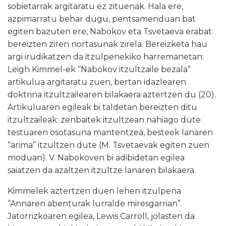
sobietarrak argitaratu ez zituenak. Hala ere,
azpimarratu behar dugu, pentsamenduan bat
egiten bazuten ere, Nabokov eta Tsvetaeva erabat
bereizten ziren nortasunak zirela. Bereizketa hau
argi irudikatzen da itzulpenekiko harremanetan:
Leigh Kimmel-ek “Nabokov itzultzaile bezala”
artikulua argitaratu zuen, bertan idazlearen
doktrina itzultzailearen bilakaera aztertzen
du (20).
Artikuluaren egileak bi taldetan bereizten ditu
itzultzaileak: zenbaitek itzultzean nahiago dute
testuaren osotasuna mantentzea, besteek lanaren
“arima” itzultzen dute (M. Tsvetaevak egiten zuen
moduan). V. Nabokoven bi adibidetan egilea
saiatzen da azaltzen itzultze lanaren bilakaera.
Kimmelek aztertzen duen lehen itzulpena
“Annaren abenturak lurralde miresgarrian”.
Jatorrizkoaren egilea, Lewis Carroll, jolasten da