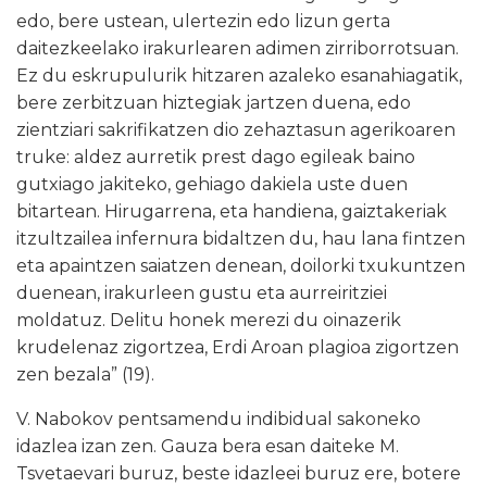
edo, bere ustean, ulertezin edo lizun gerta
daitezkeelako irakurlearen adimen zirriborrotsuan.
Ez du eskrupulurik hitzaren azaleko esanahiagatik,
bere zerbitzuan hiztegiak jartzen duena, edo
zientziari sakrifikatzen dio zehaztasun agerikoaren
truke: aldez aurretik prest dago egileak baino
gutxiago jakiteko, gehiago dakiela uste duen
bitartean. Hirugarrena, eta handiena, gaiztakeriak
itzultzailea infernura bidaltzen du, hau lana fintzen
eta apaintzen saiatzen denean, doilorki txukuntzen
duenean, irakurleen gustu eta aurreiritziei
moldatuz. Delitu honek merezi du oinazerik
krudelenaz zigortzea, Erdi Aroan plagioa zigortzen
zen
bezala” (19).
V. Nabokov pentsamendu indibidual sakoneko
idazlea izan zen. Gauza bera esan daiteke M.
Tsvetaevari buruz, beste idazleei buruz ere, botere