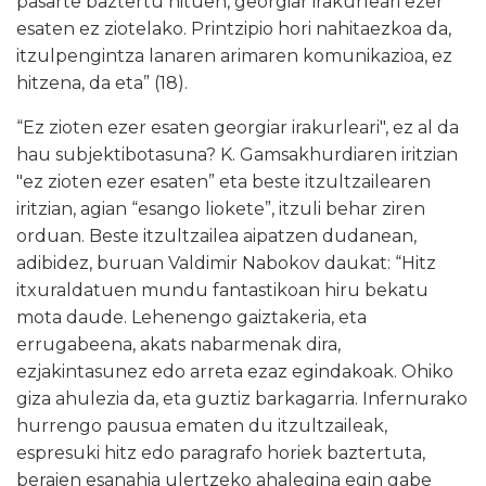
pasarte baztertu nituen, georgiar irakurleari ezer
esaten ez ziotelako. Printzipio hori nahitaezkoa da,
itzulpengintza lanaren arimaren komunikazioa, ez
hitzena, da
eta” (18).
“Ez zioten ezer esaten georgiar irakurleari", ez al da
hau subjektibotasuna? K. Gamsakhurdiaren iritzian
"ez zioten ezer esaten” eta beste itzultzailearen
iritzian, agian “esango liokete”, itzuli behar ziren
orduan. Beste itzultzailea aipatzen dudanean,
adibidez, buruan Valdimir Nabokov daukat: “Hitz
itxuraldatuen mundu fantastikoan hiru bekatu
mota daude. Lehenengo gaiztakeria, eta
errugabeena, akats nabarmenak dira,
ezjakintasunez edo arreta ezaz egindakoak. Ohiko
giza ahulezia da, eta guztiz barkagarria. Infernurako
hurrengo pausua ematen du itzultzaileak,
espresuki hitz edo paragrafo horiek baztertuta,
beraien esanahia ulertzeko ahalegina egin gabe