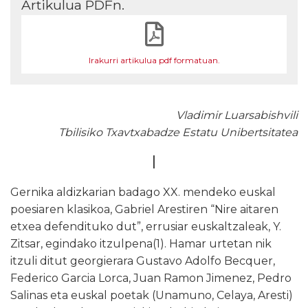
Artikulua PDFn.
Irakurri artikulua pdf formatuan.
Vladimir Luarsabishvili
Tbilisiko Txavtxabadze Estatu Unibertsitatea
I
Gernika aldizkarian badago XX. mendeko euskal
poesiaren klasikoa, Gabriel Arestiren “Nire aitaren
etxea defendituko dut”, errusiar euskaltzaleak, Y.
Zitsar, egindako
itzulpena(1). Hamar urtetan nik
itzuli ditut georgierara Gustavo Adolfo Becquer,
Federico Garcia Lorca, Juan Ramon Jimenez, Pedro
Salinas eta euskal poetak (Unamuno, Celaya, Aresti)