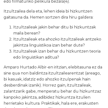
edo filmaturiko pelikula
bezala(4).
Itzultzailea dela eta, lehen ideia bi hizkuntzen
gaitasuna da. Hemen sortzen dira hiru galdera:
Itzultzaileak jakin behar ditu bi hizkuntzak
maila berean?
Itzultzaileak eta ahozko itzultzaileak antzeko
jakintza linguistikoa izan behar dute?
Itzultzaileak izan behar du hizkuntzen teoria
edo linguistikan aditua?
Amparo Hurtado Albir-en iritzian, elebitasuna ez da
sine qua non baldintza itzultzailearentzat (areago,
bi kasuak, idatziz edo ahozko itzulpenak hain
desberdinak izanik). Horrez gain, itzultzaileak,
zalantzarik gabe, menperatu behar du hizkuntzaz
kanpoko jakintza, adibidez hizkuntza itzulien
herrietako kultura. Praktikak, hala ere, erakusten