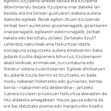
egiteko, itzulpena lanbide bezala eta itzulpena
dibertimendu bezala. Itzulpena onar daiteke lan
bezala, eta era berean gustuaren arabera aukera
daitezke egileak. Berak egiten zituen itzulpenak
zerbait berri aurkitzeko gozamenagatik, gizartearen
onarpenagatik, egilearen eskerronagatik, zerbait
irakatsi edo berriztatu ziolako. Zertarako itzuli?
Lehenbizi, irakurleak ama hizkuntzan idazle
ezezaguna ezagutzeko aukera ematearren; baita,
jadanik itzulita dagoenera bihurtuz, itzulpenaren
akats lexikoak, errimakoak, zurruntasuna edo
literatur sobera zuzentzearren. Egileak aholkatzen
du jadanik itzulia berriro ez itzultzeko, ez bada
modu nabarian hobetzeko edo gutxienez, bertsio
berria —nabarmen eta desberdina— jartzeko.
Gainera itzulpen prozesuan hizkuntza aberasten da
hitz aldaketa amaigabean. Hauxe gauza ederra da
ere bai, idatzitako poema edo margoturiko koadro