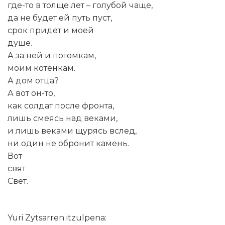
где-то в толще лет – голубой чащe,
да не будет ей путь пуст,
срок придет и моей
душe.
А за ней и потомкам,
моим котёнкам.
А дом отца?
А вот он-то,
как солдат после фронта,
лишь смеясь над векaми,
и лишь вeками щурясь вслед,
ни один не обронит камень.
Вот
свят
Свет.
Yuri Zytsarren itzulpena: