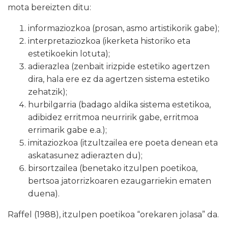
mota bereizten ditu:
informaziozkoa (prosan, asmo artistikorik gabe);
interpretaziozkoa (ikerketa historiko eta
estetikoekin lotuta);
adierazlea (zenbait irizpide estetiko agertzen
dira, hala ere ez da agertzen sistema estetiko
zehatzik);
hurbilgarria (badago aldika sistema estetikoa,
adibidez erritmoa neurririk gabe, erritmoa
errimarik gabe e.a.);
imitaziozkoa (itzultzailea ere poeta denean eta
askatasunez adierazten du);
birsortzailea (benetako itzulpen poetikoa,
bertsoa jatorrizkoaren ezaugarriekin ematen
duena).
Raffel (1988), itzulpen poetikoa “orekaren jolasa” da.