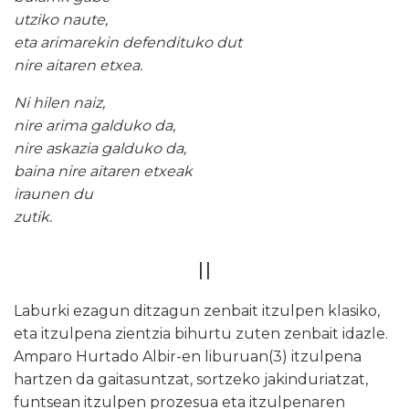
utziko naute,
eta arimarekin defendituko dut
nire aitaren etxea.
Ni hilen naiz,
nire arima galduko da,
nire askazia galduko da,
baina nire aitaren etxeak
iraunen du
zutik.
II
Laburki ezagun ditzagun zenbait itzulpen klasiko,
eta itzulpena zientzia bihurtu zuten zenbait idazle.
Amparo Hurtado Albir-en
liburuan(3) itzulpena
hartzen da gaitasuntzat, sortzeko jakinduriatzat,
funtsean itzulpen prozesua eta itzulpenaren