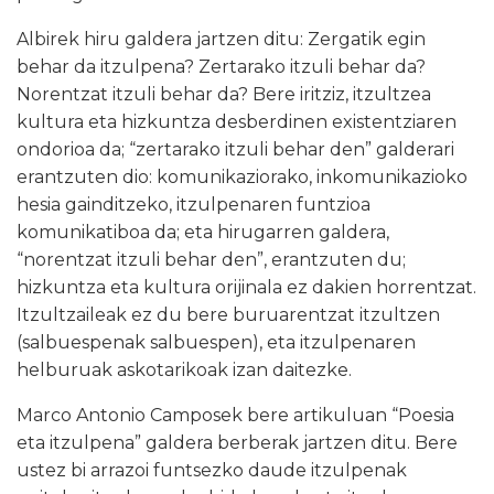
Albirek hiru galdera jartzen ditu: Zergatik egin
behar da itzulpena? Zertarako itzuli behar da?
Norentzat itzuli behar da? Bere iritziz, itzultzea
kultura eta hizkuntza desberdinen existentziaren
ondorioa da; “zertarako itzuli behar den” galderari
erantzuten dio: komunikaziorako, inkomunikazioko
hesia gainditzeko, itzulpenaren funtzioa
komunikatiboa da; eta hirugarren galdera,
“norentzat itzuli behar den”, erantzuten du;
hizkuntza eta kultura orijinala ez dakien horrentzat.
Itzultzaileak ez du bere buruarentzat itzultzen
(salbuespenak salbuespen), eta itzulpenaren
helburuak askotarikoak izan daitezke.
Marco Antonio Camposek bere artikuluan “Poesia
eta itzulpena” galdera berberak jartzen ditu. Bere
ustez bi arrazoi funtsezko daude itzulpenak