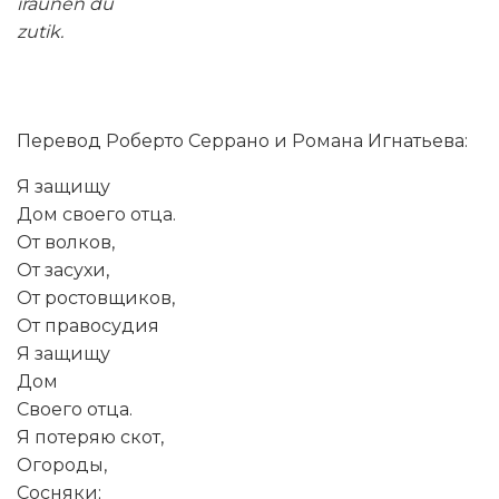
iraunen du
zutik.
Перевод Роберто Серрано и Романа Игнатьева:
Я защищу
Дом своего отца.
От волков,
От засухи,
От ростовщиков,
От правосудия
Я защищу
Дом
Своего отца.
Я потеряю скот,
Огороды,
Сосняки;