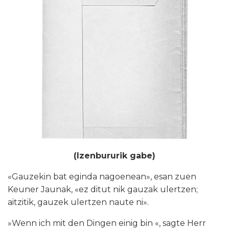
(Izenbururik gabe)
«Gauzekin bat eginda nagoenean», esan zuen
Keuner Jaunak, «ez ditut nik gauzak ulertzen;
aitzitik, gauzek ulertzen naute ni».
»Wenn ich mit den Dingen einig bin «, sagte Herr