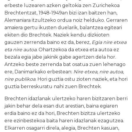
erbeste luzearen azken geltokia zen Zurichekoa
Brechtentzat, 1948-1949an bizi izan baitzen han,
Alemaniara itzultzeko ordua noiz helduko. Gerraren
amaiera gertu ikusten duelarik, balantzea egiteari
ekiten dio Brechtek. Naziek kendu dizkioten
gauzen zerrenda baino ez da, berez,
Egia nire etxea
eta nire autoa
. Ohartzekoa da etxea eta autoa ez
bezala egia jabe jakinik gabe agertzen dela hor.
Antzeko beste zerrenda bat osatua zuen lehenago
ere, Danimarkako erbestean:
Nire etxea, nire autoa,
nire publikoa
. Hori guztia ostu zioten naziek, eta hori
guztia berreskuratu nahi zuen Brechtek.
Brechten idazlanak ulertzeko haren bizitzaren berri
jakin behar dela esan dut arestian, baina egiaren
erdia baino ez da hori, Brechten bizitza ulertzeko
ere ezinbestekoa baita haren idazlanak ezagutzea.
Elkarren osagarri direla, alegia, Brechten kasuan,