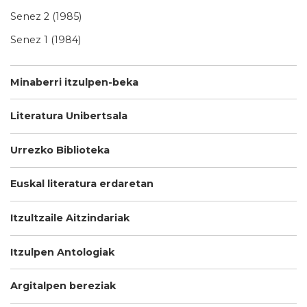
Senez 2 (1985)
Senez 1 (1984)
Minaberri itzulpen-beka
Literatura Unibertsala
Urrezko Biblioteka
Euskal literatura erdaretan
Itzultzaile Aitzindariak
Itzulpen Antologiak
Argitalpen bereziak