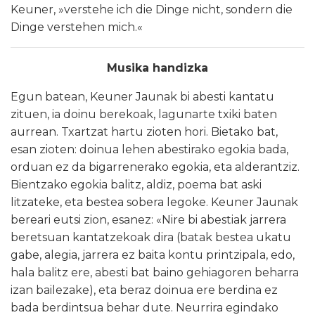
Keuner, »verstehe ich die Dinge nicht, sondern die
Dinge verstehen mich.«
Musika handizka
Egun batean, Keuner Jaunak bi abesti kantatu
zituen, ia doinu berekoak, lagunarte txiki baten
aurrean. Txartzat hartu zioten hori. Bietako bat,
esan zioten: doinua lehen abestirako egokia bada,
orduan ez da bigarrenerako egokia, eta alderantziz.
Bientzako egokia balitz, aldiz, poema bat aski
litzateke, eta bestea sobera legoke. Keuner Jaunak
bereari eutsi zion, esanez: «Nire bi abestiak jarrera
beretsuan kantatzekoak dira (batak bestea ukatu
gabe, alegia, jarrera ez baita kontu printzipala, edo,
hala balitz ere, abesti bat baino gehiagoren beharra
izan bailezake), eta beraz doinua ere berdina ez
bada berdintsua behar dute. Neurrira egindako