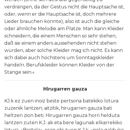
verdrängen, da der Gestus nicht die Hauptsache ist,
oder, wenn er die Hauptsache ist, doch mehrere
Lieder brauchen könnte), also ist auch die gleiche
oder ähnliche Melodie am Platze. Man kann Kleider
schneidern, die einem Menschen so sehr stehen,
daß sie einem anders aussehenden nicht stehen
würden, aber solche Kleider mag ich nicht. Es kann
sich dabei auch höchstens um Sonntagskleider
handeln. Berufskleider können Kleider von der
Stange sein.«
Hirugarren gauza
KJ.k ez zuen inoiz beste pertsona batekiko lotura
zuzenik lantzen; aitzitik, hirugarren gauza bati
heltzen zion beti. Hirugarren gauza horri helduta
lantzen zuten K.J. ak eta bere lagunak elkarrekiko
lotura. «Bestela», esan ohi zuen K.J.k, «nola galduko