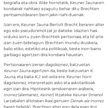
biografia eta obra. Alde horretatik, Keuner Jaunaren
kondairak nahitaez ezagutu behar ditu Brechten
pentsamoldearen berri jakin nahi duenak.
Izan ere, Keuner Jauna Bertolt Brecht beraren alter
ego edo pseudonimotzat jo daiteke. Idazten hasi
orduko sortu zuen Brechtek pertsonaia, eta hil arte
izan zuen bidelagun. Brechten mundu-ikuskera,
balio etiko, estetiko eta politikoak, beste inon baino
garbiago agertzen dira kondaira hauetan.
Pertsonaiaren izenari dagokionez, batzuetan
Keuner Jauna
agertzen da, beste batzuetan
K.
Jauna,
eta baita
K.J.
soil-soila ere. Keuner horri
dagokionez, interpretazio asko eta askotarikoak
egin izan dira. Hipotesirik sendoenaren arabera,
Inorrez
(alemanez,
Keiner
) litzateke Keuner (Imanol
Larzabalen ahotsean ikasi genuen
Denak ala Inorrez
haren bidetik). Brechten alter ego dela esan dut