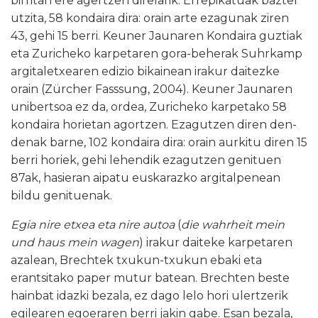
birritan ere agertzen direlarik. Errepikatuak bazter
utzita, 58 kondaira dira: orain arte ezagunak ziren
43, gehi 15 berri. Keuner Jaunaren Kondaira guztiak
eta Zuricheko karpetaren gora-beherak Suhrkamp
argitaletxearen edizio bikainean irakur daitezke
orain (Zürcher Fasssung, 2004). Keuner Jaunaren
unibertsoa ez da, ordea, Zuricheko karpetako 58
kondaira horietan agortzen. Ezagutzen diren den-
denak barne, 102 kondaira dira: orain aurkitu diren 15
berri horiek, gehi lehendik ezagutzen genituen
87ak, hasieran aipatu euskarazko argitalpenean
bildu genituenak.
Egia nire etxea eta nire autoa
(
die wahrheit mein
und haus mein wagen
) irakur daiteke karpetaren
azalean, Brechtek txukun-txukun ebaki eta
erantsitako paper mutur batean. Brechten beste
hainbat idazki bezala, ez dago lelo hori ulertzerik
egilearen egoeraren berri jakin gabe. Esan bezala,