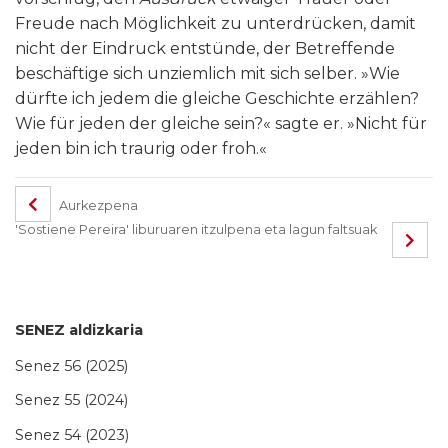
Freude nach Möglichkeit zu unterdrücken, damit
nicht der Eindruck entstünde, der Betreffende
beschäftige sich unziemlich mit sich selber. »Wie
dürfte ich jedem die gleiche Geschichte erzählen?
Wie für jeden der gleiche sein?« sagte er. »Nicht für
jeden bin ich traurig oder froh.«
Aurkezpena
'Sostiene Pereira' liburuaren itzulpena eta lagun faltsuak
SENEZ aldizkaria
Senez 56 (2025)
Senez 55 (2024)
Senez 54 (2023)