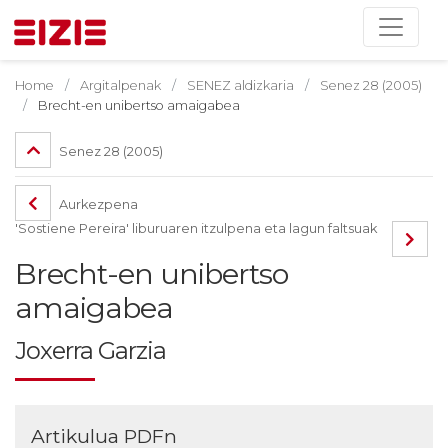
Home
Argitalpenak
SENEZ aldizkaria
Senez 28 (2005)
Brecht-en unibertso amaigabea
Senez 28 (2005)
Aurkezpena
'Sostiene Pereira' liburuaren itzulpena eta lagun faltsuak
Brecht-en unibertso
amaigabea
Joxerra Garzia
Artikulua PDFn