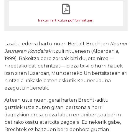
Irakurri artikulua pdf formatuan.
Lasaitu ederra hartu nuen Bertolt Brechten
Keuner
Jaunaren Kondairak
itzuli nituenean (Alberdania,
1999). Bakoitza bere zoroak bizi du, eta nirea —
nireetako bat behintzat— pieza txiki bihurri hauek
izan ziren luzaroan, Münsterreko Unibertsitatean ari
nintzela irakasle baten eskutik Keuner Jauna
ezagutu nuenetik.
Artean uste nuen, garai hartan Brecht-aditu
guztiek uste zuten gisan, pertsonaia horri
dagozkion prosa pieza laburren unibertsoa behin
betirako osatu eta itxita zegoela. Ez nekerik gabe,
Brechtek ez baitzuen bere denbora guztian