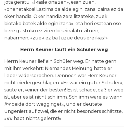
jota geratu. «Ikasle ona zen», esan zuen,
«onenetakoa! Lastima da alde egin izana, baina ez da
oker handia. Oker handia zera litzateke, zuek
biotako batek alde egin izana», eta hori esatean oso
bere gustuko ez ziren bi seinalatu zituen,
nabarmen, «zuek ez baituzue deus ere ikasi!».
Herrn Keuner läuft ein Schüler weg
Herrn Keuner lief ein Schüler weg. Er hatte gern
mit ihm verkehrt: Niemandes Meinung hatte er
lieber widersprochen. Dennoch war Herr Keuner
nicht niedergeschlagen. »Er war ein guter Schüler«,
sagte er, »einer der besten! Es ist schade, daß er weg
ist, aber es ist nicht schlimm. Schlimm wäre es, wenn
ihr
beide dort wegginget«, und er deutete
ungeniert auf zwei, die er nicht besonders schätzte,
»
ihr
habt nichts gelernt!«