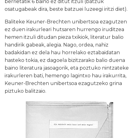
berrietatik 6 baino ez ditut itzuli (batzuk
osatugabeak dira, beste batzuei luzeegi iritzi diet).
Baliteke Keuner-Brechten unibertsoa ezagutzen
ez duen irakurleari hutsaren hurrengo iruditzea
hemen itzuli ditudan pieza txikiok, literatur balio
handirik gabeak, alegia. Nago, ordea, nahiz
badakidan ez dela hau horrelako eztabaidatan
hasteko tokia, ez dagoela bizitzarako balio duena
baino literatura jasoagorik, eta poztuko nintzateke
irakurleren bati, hemengo lagintxo hau irakurrita,
Keuner-Brechten unibertsoa ezagutzeko grina
piztuko balitzaio.