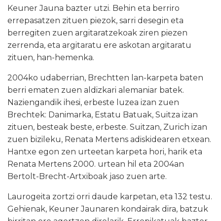
Keuner Jauna bazter utzi. Behin eta berriro
errepasatzen zituen piezok, sarri desegin eta
berregiten zuen argitaratzekoak ziren piezen
zerrenda, eta argitaratu ere askotan argitaratu
zituen, han-hemenka.
2004ko udaberrian, Brechtten lan-karpeta baten
berri ematen zuen aldizkari alemaniar batek.
Naziengandik ihesi, erbeste luzea izan zuen
Brechtek: Danimarka, Estatu Batuak, Suitza izan
zituen, besteak beste, erbeste. Suitzan, Zurich izan
zuen bizileku, Renata Mertens adiskidearen etxean.
Hantxe egon zen urteetan karpeta hori, harik eta
Renata Mertens 2000. urtean hil eta 2004an
Bertolt-Brecht-Artxiboak jaso zuen arte.
Laurogeita zortzi orri daude karpetan, eta 132 testu.
Gehienak, Keuner Jaunaren kondairak dira, batzuk