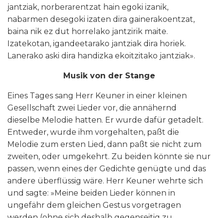
jantziak, norberarentzat hain egoki izanik,
nabarmen desegoki izaten dira gainerakoentzat,
baina nik ez dut horrelako jantzirik maite.
Izatekotan, igandeetarako jantziak dira horiek.
Lanerako aski dira handizka ekoitzitako jantziak».
Musik von der Stange
Eines Tages sang Herr Keuner in einer kleinen
Gesellschaft zwei Lieder vor, die annähernd
dieselbe Melodie hatten. Er wurde dafür getadelt.
Entweder, wurde ihm vorgehalten, paßt die
Melodie zum ersten Lied, dann paßt sie nicht zum
zweiten, oder umgekehrt. Zu beiden könnte sie nur
passen, wenn eines der Gedichte genügte und das
andere überflüssig wäre. Herr Keuner wehrte sich
und sagte: »Meine beiden Lieder können in
ungefähr dem gleichen Gestus vorgetragen
werden (ohne sich deshalb gegenseitig zu