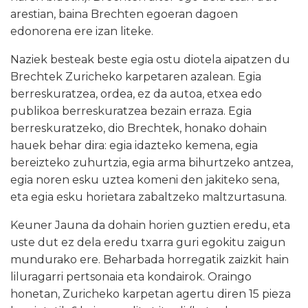
arestian, baina Brechten egoeran dagoen
edonorena ere izan liteke.
Naziek besteak beste egia ostu diotela aipatzen du
Brechtek Zuricheko karpetaren azalean. Egia
berreskuratzea, ordea, ez da autoa, etxea edo
publikoa berreskuratzea bezain erraza. Egia
berreskuratzeko, dio Brechtek, honako dohain
hauek behar dira: egia idazteko kemena, egia
bereizteko zuhurtzia, egia arma bihurtzeko antzea,
egia noren esku uztea komeni den jakiteko sena,
eta egia esku horietara zabaltzeko maltzurtasuna.
Keuner Jauna da dohain horien guztien eredu, eta
uste dut ez dela eredu txarra guri egokitu zaigun
mundurako ere. Beharbada horregatik zaizkit hain
liluragarri pertsonaia eta kondairok. Oraingo
honetan, Zuricheko karpetan agertu diren 15 pieza