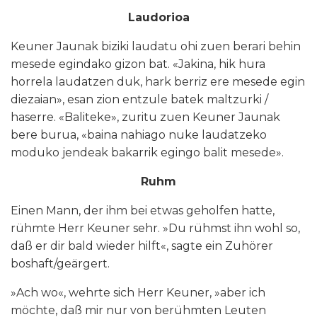
Laudorioa
Keuner Jaunak biziki laudatu ohi zuen berari behin
mesede egindako gizon bat. «Jakina, hik hura
horrela laudatzen duk, hark berriz ere mesede egin
diezaian», esan zion entzule batek maltzurki /
haserre. «Baliteke», zuritu zuen Keuner Jaunak
bere burua, «baina nahiago nuke laudatzeko
moduko jendeak bakarrik egingo balit mesede».
Ruhm
Einen Mann, der ihm bei etwas geholfen hatte,
rühmte Herr Keuner sehr. »Du rühmst ihn wohl so,
daß er dir bald wieder hilft«, sagte ein Zuhörer
boshaft/geärgert.
»Ach wo«, wehrte sich Herr Keuner, »aber ich
möchte, daß mir nur von berühmten Leuten