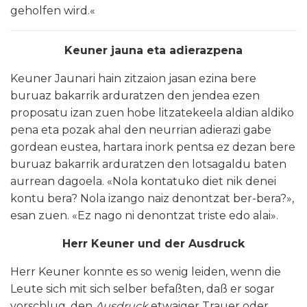
geholfen wird.«
Keuner jauna eta adierazpena
Keuner Jaunari hain zitzaion jasan ezina bere
buruaz bakarrik arduratzen den jendea ezen
proposatu izan zuen hobe litzatekeela aldian aldiko
pena eta pozak ahal den neurrian adierazi gabe
gordean eustea, hartara inork pentsa ez dezan bere
buruaz bakarrik arduratzen den lotsagaldu baten
aurrean dagoela. «Nola kontatuko diet nik denei
kontu bera? Nola izango naiz denontzat ber-bera?»,
esan zuen. «Ez nago ni denontzat triste edo alai».
Herr Keuner und der Ausdruck
Herr Keuner konnte es so wenig leiden, wenn die
Leute sich mit sich selber befaßten, daß er sogar
vorschlug, den
Ausdruck
etwaiger Trauer oder