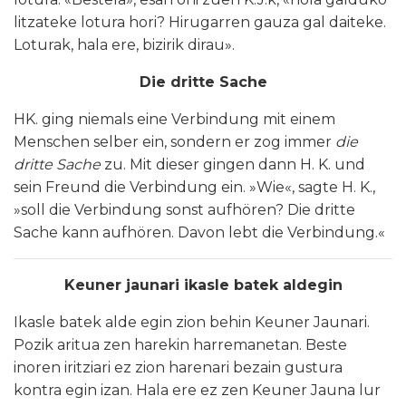
litzateke lotura hori? Hirugarren gauza gal daiteke.
Loturak, hala ere, bizirik dirau».
Die dritte Sache
HK. ging niemals eine Verbindung mit einem
Menschen selber ein, sondern er zog immer
die
dritte Sache
zu. Mit dieser gingen dann H. K. und
sein Freund die Verbindung ein. »Wie«, sagte H. K.,
»soll die Verbindung sonst aufhören? Die dritte
Sache kann aufhören. Davon lebt die Verbindung.«
Keuner jaunari ikasle batek aldegin
Ikasle batek alde egin zion behin Keuner Jaunari.
Pozik aritua zen harekin harremanetan. Beste
inoren iritziari ez zion harenari bezain gustura
kontra egin izan. Hala ere ez zen Keuner Jauna lur