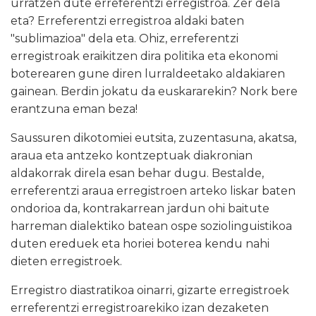
urratzen dute erreferentzi erregistroa. Zer dela
eta? Erreferentzi erregistroa aldaki baten
"sublimazioa" dela eta. Ohiz, erreferentzi
erregistroak eraikitzen dira politika eta ekonomi
boterearen gune diren lurraldeetako aldakiaren
gainean. Berdin jokatu da euskararekin? Nork bere
erantzuna eman beza!
Saussuren dikotomiei eutsita, zuzentasuna, akatsa,
araua eta antzeko kontzeptuak diakronian
aldakorrak direla esan behar dugu. Bestalde,
erreferentzi araua erregistroen arteko liskar baten
ondorioa da, kontrakarrean jardun ohi baitute
harreman dialektiko batean ospe soziolinguistikoa
duten ereduek eta horiei boterea kendu nahi
dieten erregistroek.
Erregistro diastratikoa oinarri, gizarte erregistroek
erreferentzi erregistroarekiko izan dezaketen