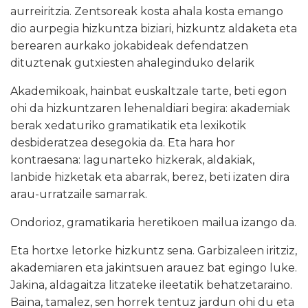
aurreiritzia. Zentsoreak kosta ahala kosta emango
dio aurpegia hizkuntza biziari, hizkuntz aldaketa eta
berearen aurkako jokabideak defendatzen
dituztenak gutxiesten ahaleginduko delarik
Akademikoak, hainbat euskaltzale tarte, beti egon
ohi da hizkuntzaren lehenaldiari begira: akademiak
berak xedaturiko gramatikatik eta lexikotik
desbideratzea desegokia da. Eta hara hor
kontraesana: lagunarteko hizkerak, aldakiak,
lanbide hizketak eta abarrak, berez, beti izaten dira
arau-urratzaile samarrak.
Ondorioz, gramatikaria heretikoen mailua izango da.
Eta hortxe letorke hizkuntz sena. Garbizaleen iritziz,
akademiaren eta jakintsuen arauez bat egingo luke.
Jakina, aldagaitza litzateke ileetatik behatzetaraino.
Baina, tamalez, sen horrek tentuz jardun ohi du eta