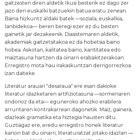
gaitzesten diren aldetik Ikusi besterik ez dago zer
jazo den euskalki batzuekin batua eratu zenean.
Baina hizkuntz aldaki batek
—
soziala, euskalkia,
lanbidekoa
—
beren beregi ezer ez du besten
gainetik jar dezakeenik. Diasistemaren aldetik,
akademiak gaitzetsitakoa ez da hobetsia baino
hobea. Askotan, kalitatea baino, kantitatea edo
maiztasuna hartzen da oinarri erabakitzerakoan.
Erregistro mota hau irakaskuntzan derrigorrezkoa
izan daiteke.
Literatur arauari "desaraua" ere esan dakioke:
literatur idazketaren artifiziotasuna
—
sormenaren
ondorioz da eta
—
eguneroko ahozko erabilera
arruntaren kontrakarrean dagonetik. Maiz, gainera,
idazleak gramatika eta hiztegia hausten ditu.
Guztiagaz ere, eredu erregistro honek literatur
kanon bat du oinarri, literaturatzat jotako idazlan
—