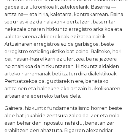
gabea eta ukronikoa litzatekeelarik. Baserria
—
artzaina
—
eta hiria, kaletarra, kontrakarrean. Baina
segur aski ez da halakorik gertatzen, baserritar
nekezale onaren hizkuntz erregistro arkaikoa eta
kaletarrarena aldiberekoak ez izatea baizik.
Artzainaren erregistroa ez da garbiagoa, beste
erregistro soziolinguistiko bat baino. Baliteke, hori
bai, hasian-hasi elkarri ez ulertzea, baina jazoera
noiznahikoa da hizkuntzetan. Hizkuntz aldakien
arteko harremanak beti izaten dira dialektikoak.
Pentsatzekoa da, guztiarekin ere, benetako
artzainen eta balitekeelako artzain bukolikoaren
artean ere ederreko tartea dela.
Gainera, hizkuntz fundamentalismo horren beste
alde bat jokabide zentsura zalea da. Zer eta nola
esan behar den inposatu nahi du, benetan zer
erabiltzen den ahaztuta. Bigarren alexandriar