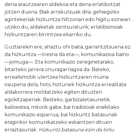
dena arautzearen aldekoa eta dena erlatibotzat
jotzen duena. Biak arriskutsuak dira: gehiegizko
agintekeriak hizkuntza hiltzorian edo higitu ezinean
utziko du, aldaketak zentsuraturik; erlatibismoak
hizkuntzaren birrintzea ekarriko du.
Guztiarekin ere, ahaztu ohi baita, garrantzitsuena ez
da hizkuntza
—
tresna da eta
—
, komunikazioa baino
—
jomuga
—
. Eta komunikazio zereginetarako,
bitarteko jarrera onuragarriagoa da. Bateko,
errealismotik ulertzea hizkuntzaren muina
iraupena dela, hots, hiztunek hizkuntza errealitate
aldakorrera moldatzeko egiten dituzten
egokitzapenak. Besteko, garbizaletasunetik
balioestea, mitorik gabe, bai tradizioak eraikitako
komunikazio esparrua, bai hizkuntz batasunak
eraginkor komunikatzeko eskaintzen dituen
erraztasunak.
Hizkuntz batasuna ezin da lortu