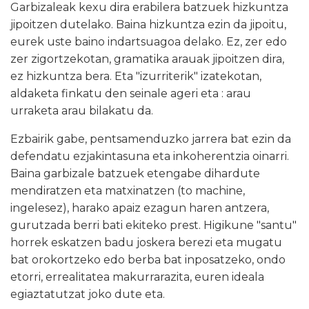
Garbizaleak kexu dira erabilera batzuek hizkuntza
jipoitzen dutelako. Baina hizkuntza ezin da jipoitu,
eurek uste baino indartsuagoa delako. Ez, zer edo
zer zigortzekotan, gramatika arauak jipoitzen dira,
ez hizkuntza bera. Eta "izurriterik" izatekotan,
aldaketa finkatu den seinale ageri eta : arau
urraketa arau bilakatu da.
Ezbairik gabe, pentsamenduzko jarrera bat ezin da
defendatu ezjakintasuna eta inkoherentzia oinarri.
Baina garbizale batzuek etengabe dihardute
mendiratzen eta matxinatzen (to machine,
ingelesez), harako apaiz ezagun haren antzera,
gurutzada berri bati ekiteko prest. Higikune "santu"
horrek eskatzen badu joskera berezi eta mugatu
bat orokortzeko edo berba bat inposatzeko, ondo
etorri, errealitatea makurrarazita, euren ideala
egiaztatutzat joko dute eta.