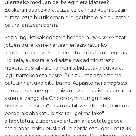
ulertzeko moduan berba egin eta idaztea?
Euskarari gagozkiola, auzia ez da lirudikeen bezain
erraza, ezta hurrik eman ere, garbizale aldiak izaten
baitira lantzean behin.
Soziolinguistikak edozein berbaera
diasistema
tzat
jotzen du: elkarren artean erlazionaturiko
azpisistema batzuk biltzen dituen hizkuntz egitura.
Horrela, euskararen diasistemak administrazio
hizkera, euskalkiak, komunikabideetako euskara,
lagunartekoa eta beste (?) hizkuntz azpisistema
batzuk hartuko ditu barne. Azpisistemei
erregistro
edo
arau
esanez gero, hizkuntza erregistro edo arau
sistema izango da. Ondorioz, hiztun guztiek,
benetan, "hizkera" ugari erabiltzen dituzte, baina ez
berberak: abokatu bizkaitar "goi mailako"
alfabetatua, Zuberoako artzain alfabetatugabea
eta arabar maisu euskaldun berria ezaugarri batzuk