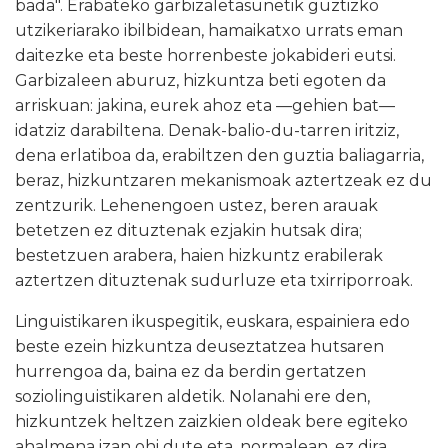
bada". Erabateko garbizaletasunetik guztizko
utzikeriarako ibilbidean, hamaikatxo urrats eman
daitezke eta beste horrenbeste jokabideri eutsi.
Garbizaleen aburuz, hizkuntza beti egoten da
arriskuan: jakina, eurek ahoz eta
—
gehien bat
—
idatziz darabiltena. Denak-balio-du-tarren iritziz,
dena erlatiboa da, erabiltzen den guztia baliagarria,
beraz, hizkuntzaren mekanismoak aztertzeak ez du
zentzurik. Lehenengoen ustez, beren arauak
betetzen ez dituztenak ezjakin hutsak dira;
bestetzuen arabera, haien hizkuntz erabilerak
aztertzen dituztenak sudurluze eta txirriporroak.
Linguistikaren ikuspegitik, euskara, espainiera edo
beste ezein hizkuntza deuseztatzea hutsaren
hurrengoa da, baina ez da berdin gertatzen
soziolinguistikaren aldetik. Nolanahi ere den,
hizkuntzek heltzen zaizkien oldeak bere egiteko
ahalmena izan ohi dute eta, normalean, ez dira