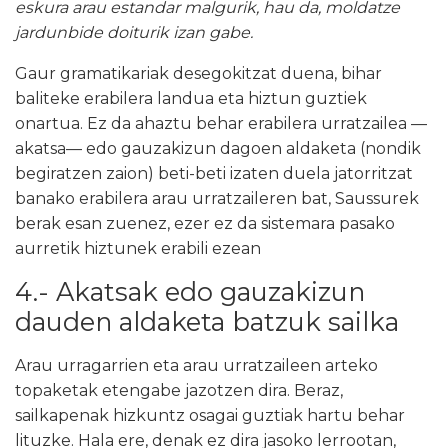
eskura arau estandar malgurik, hau da, moldatze
jardunbide doiturik izan gabe.
Gaur gramatikariak desegokitzat duena, bihar
baliteke erabilera landua eta hiztun guztiek
onartua. Ez da ahaztu behar erabilera urratzailea
—
akatsa
—
edo gauzakizun dagoen aldaketa (nondik
begiratzen zaion) beti-beti izaten duela jatorritzat
banako erabilera arau urratzaileren bat, Saussurek
berak esan zuenez, ezer ez da sistemara pasako
aurretik hiztunek erabili ezean
4.- Akatsak edo gauzakizun
dauden aldaketa batzuk sailka
Arau urragarrien eta arau urratzaileen arteko
topaketak etengabe jazotzen dira. Beraz,
sailkapenak hizkuntz osagai guztiak hartu behar
lituzke. Hala ere, denak ez dira jasoko lerrootan,