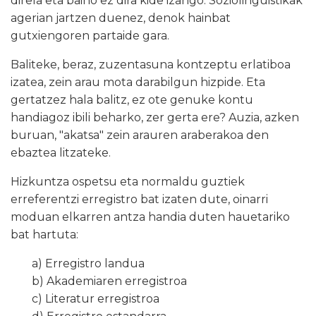
direla eta baino ez dira kide izango. Soziolinguistikak
agerian jartzen duenez, denok hainbat
gutxiengoren partaide gara.
Baliteke, beraz, zuzentasuna kontzeptu erlatiboa
izatea, zein arau mota darabilgun hizpide. Eta
gertatzez hala balitz, ez ote genuke kontu
handiagoz ibili beharko, zer gerta ere? Auzia, azken
buruan, "akatsa" zein arauren araberakoa den
ebaztea litzateke.
Hizkuntza ospetsu eta normaldu guztiek
erreferentzi erregistro bat izaten dute, oinarri
moduan elkarren antza handia duten hauetariko
bat hartuta:
a) Erregistro landua
b) Akademiaren erregistroa
c) Literatur erregistroa