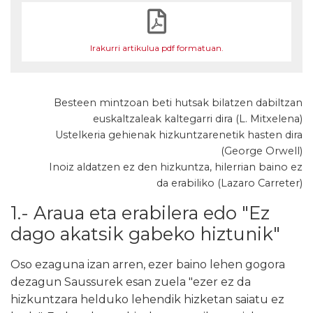
Irakurri artikulua pdf formatuan.
Besteen mintzoan beti hutsak bilatzen dabiltzan
euskaltzaleak kaltegarri dira (L. Mitxelena)
Ustelkeria gehienak hizkuntzarenetik hasten dira
(George Orwell)
Inoiz aldatzen ez den hizkuntza, hilerrian baino ez
da erabiliko (Lazaro Carreter)
1.- Araua eta erabilera edo "Ez
dago akatsik gabeko hiztunik"
Oso ezaguna izan arren, ezer baino lehen gogora
dezagun Saussurek esan zuela "ezer ez da
hizkuntzara helduko lehendik hizketan saiatu ez