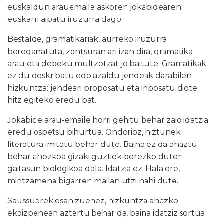
euskaldun arauemaile askoren jokabidearen
euskarri aipatu iruzurra dago.
Bestalde, gramatikariak, aurreko iruzurra
bereganatuta, zentsuran ari izan dira, gramatika
arau eta debeku multzotzat jo baitute. Gramatikak
ez du deskribatu edo azaldu jendeak darabilen
hizkuntza: jendeari proposatu eta inposatu diote
hitz egiteko eredu bat.
Jokabide arau-emaile horri gehitu behar zaio idatzia
eredu ospetsu bihurtua. Ondorioz, hiztunek
literatura imitatu behar dute. Baina ez da ahaztu
behar ahozkoa gizaki guztiek berezko duten
gaitasun biologikoa dela. Idatzia ez. Hala ere,
mintzamena bigarren mailan utzi nahi dute.
Saussuerek esan zuenez, hizkuntza ahozko
ekoizpenean aztertu behar da, baina idatziz sortua