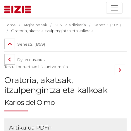
Home
Argitalpenak
SENEZ aldizkaria
Senez 21 (1999)
Oratoria, akatsak, itzulpengintza eta kalkoak
Senez 21 (1999)
Dylan euskaraz
Testu-liburuetako hizkuntza-maila
Oratoria, akatsak,
itzulpengintza eta kalkoak
Karlos del Olmo
Artikulua PDFn