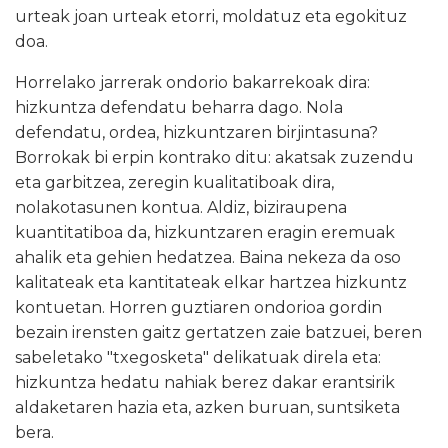
urteak joan urteak etorri, moldatuz eta egokituz
doa.
Horrelako jarrerak ondorio bakarrekoak dira:
hizkuntza defendatu beharra dago. Nola
defendatu, ordea, hizkuntzaren birjintasuna?
Borrokak bi erpin kontrako ditu: akatsak zuzendu
eta garbitzea, zeregin kualitatiboak dira,
nolakotasunen kontua. Aldiz, biziraupena
kuantitatiboa da, hizkuntzaren eragin eremuak
ahalik eta gehien hedatzea. Baina nekeza da oso
kalitateak eta kantitateak elkar hartzea hizkuntz
kontuetan. Horren guztiaren ondorioa gordin
bezain irensten gaitz gertatzen zaie batzuei, beren
sabeletako "txegosketa" delikatuak direla eta:
hizkuntza hedatu nahiak berez dakar erantsirik
aldaketaren hazia eta, azken buruan, suntsiketa
bera.