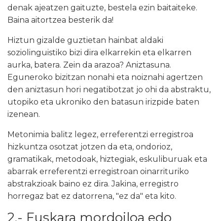
denak ajeatzen gaituzte, bestela ezin baitaiteke.
Baina aitortzea besterik da!
Hiztun gizalde guztietan hainbat aldaki
soziolinguistiko bizi dira elkarrekin eta elkarren
aurka, batera. Zein da arazoa? Aniztasuna.
Eguneroko bizitzan nonahi eta noiznahi agertzen
den aniztasun hori negatibotzat jo ohi da abstraktu,
utopiko eta ukroniko den batasun irizpide baten
izenean.
Metonimia balitz legez, erreferentzi erregistroa
hizkuntza osotzat jotzen da eta, ondorioz,
gramatikak, metodoak, hiztegiak, eskuliburuak eta
abarrak erreferentzi erregistroan oinarrituriko
abstrakzioak baino ez dira. Jakina, erregistro
horregaz bat ez datorrena, "ez da" eta kito.
2.- Euskara mordoiloa edo