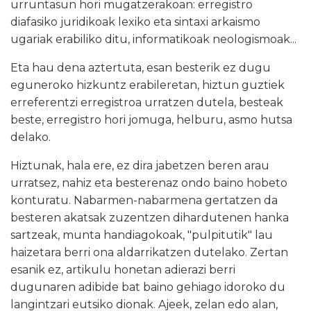
urruntasun hori mugatzerakoan: erregistro
diafasiko juridikoak lexiko eta sintaxi arkaismo
ugariak erabiliko ditu, informatikoak neologismoak...
Eta hau dena aztertuta, esan besterik ez dugu
eguneroko hizkuntz erabileretan, hiztun guztiek
erreferentzi erregistroa urratzen dutela, besteak
beste, erregistro hori jomuga, helburu, asmo hutsa
delako.
Hiztunak, hala ere, ez dira jabetzen beren arau
urratsez, nahiz eta besterenaz ondo baino hobeto
konturatu. Nabarmen-nabarmena gertatzen da
besteren akatsak zuzentzen dihardutenen hanka
sartzeak, munta handiagokoak, "pulpitutik" lau
haizetara berri ona aldarrikatzen dutelako. Zertan
esanik ez, artikulu honetan adierazi berri
dugunaren adibide bat baino gehiago idoroko du
langintzari eutsiko dionak. Ajeek, zelan edo alan,