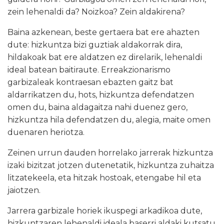
zein lehenaldi da? Noizkoa? Zein aldakirena?
Baina azkenean, beste gertaera bat ere ahazten
dute: hizkuntza bizi guztiak aldakorrak dira,
hildakoak bat ere aldatzen ez direlarik, lehenaldi
ideal batean baitiraute. Erreakzionarismo
garbizaleak kontraesan ebazten gaitz bat
aldarrikatzen du, hots, hizkuntza defendatzen
omen du, baina aldagaitza nahi duenez gero,
hizkuntza hila defendatzen du, alegia, maite omen
duenaren heriotza.
Zeinen urrun dauden horrelako jarrerak hizkuntza
izaki bizitzat jotzen dutenetatik, hizkuntza zuhaitza
litzatekeela, eta hitzak hostoak, etengabe hil eta
jaiotzen.
Jarrera garbizale horiek ikuspegi arkadikoa dute,
hizkuntzaren lehenaldi ideala baserri aldaki kutsatu