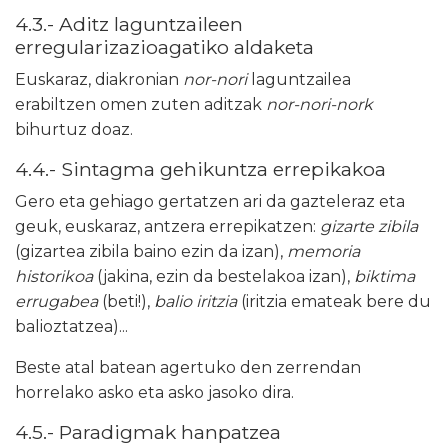
4.3.- Aditz laguntzaileen
erregularizazioagatiko aldaketa
Euskaraz, diakronian
nor-nori
laguntzailea
erabiltzen omen zuten aditzak
nor-nori-nork
bihurtuz doaz.
4.4.- Sintagma gehikuntza errepikakoa
Gero eta gehiago gertatzen ari da gazteleraz eta
geuk, euskaraz, antzera errepikatzen:
gizarte zibila
(gizartea zibila baino ezin da izan),
memoria
historikoa
(jakina, ezin da bestelakoa izan),
biktima
errugabea
(beti!),
balio iritzia
(iritzia emateak bere du
balioztatzea)...
Beste atal batean agertuko den zerrendan
horrelako asko eta asko jasoko dira.
4.5.- Paradigmak hanpatzea