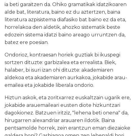
ia beti garaitzen da. Ohiko gramatikak idatzikoaren
alde bat, literatura, baino ez du aztertzen, baina
literatura azpisistema diafasiko bat baino ez da eta,
horrelakoa den aldetik, ahozko sistematik beste
edozein sistema idatzi baino areago urruntzen da,
batez ere poesian.
Ondorioz, kontraesan horiek guztiak bi ikuspegi
sortzen dituzte: garbizalea eta errealista. Biek,
halaber, bi isuri izan ohi dituzte: akademiaren
aldekoa eta akademiaren aurkakoa, jokabide arau-
emailea eta jokabide liberala ondorio.
Hiztun askok, eta zoritxarrez euskaltzain ugarik ere,
jokabide arauemaileari eusten diote hizkuntzari
dagokionez. Batzuen iritziz, "lehena beti onena" da,
hirugarren alexandriar arauaren ildotik. Baina
pentsamolde horrek, zein erantzun eman diezaioke
galdera honi? Garbiagoa omen zen lehenaldi hori,