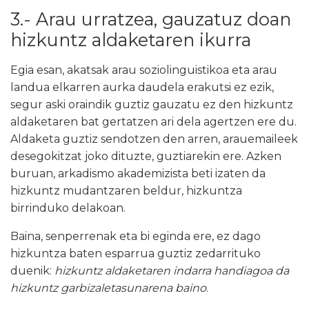
3.- Arau urratzea, gauzatuz doan
hizkuntz aldaketaren ikurra
Egia esan, akatsak arau soziolinguistikoa eta arau
landua elkarren aurka daudela erakutsi ez ezik,
segur aski oraindik guztiz gauzatu ez den hizkuntz
aldaketaren bat gertatzen ari dela agertzen ere du.
Aldaketa guztiz sendotzen den arren, arauemaileek
desegokitzat joko dituzte, guztiarekin ere. Azken
buruan, arkadismo akademizista beti izaten da
hizkuntz mudantzaren beldur, hizkuntza
birrinduko delakoan.
Baina, senperrenak eta bi eginda ere, ez dago
hizkuntza baten esparrua guztiz zedarrituko
duenik:
hizkuntz aldaketaren indarra handiagoa da
hizkuntz garbizaletasunarena baino
.