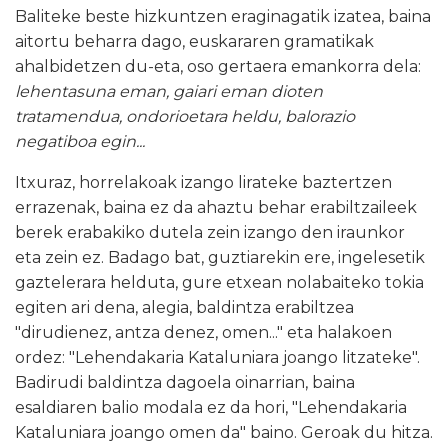
Baliteke beste hizkuntzen eraginagatik izatea, baina
aitortu beharra dago, euskararen gramatikak
ahalbidetzen du-eta, oso gertaera emankorra dela:
lehentasuna eman, gaiari eman dioten
tratamendua, ondorioetara heldu, balorazio
negatiboa egin...
Itxuraz, horrelakoak izango lirateke baztertzen
errazenak, baina ez da ahaztu behar erabiltzaileek
berek erabakiko dutela zein izango den iraunkor
eta zein ez. Badago bat, guztiarekin ere, ingelesetik
gaztelerara helduta, gure etxean nolabaiteko tokia
egiten ari dena, alegia, baldintza erabiltzea
"dirudienez, antza denez, omen..." eta halakoen
ordez: "Lehendakaria Kataluniara joango litzateke".
Badirudi baldintza dagoela oinarrian, baina
esaldiaren balio modala ez da hori, "Lehendakaria
Kataluniara joango omen da" baino. Geroak du hitza.