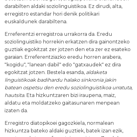
darabilten aldaki soziolinguistikoa. Ez dirudi, alta,
erregistro estandar hori denik politikari
euskaldunek darabiltena.
Erreferentzi erregistroa urrakorra da. Eredu
soziolinguistiko horrekin erkatzen dira gainontzeko
guztiak egokitzat zer jotzen den eta zer ez esateko
garaian. Erreferentziazko eredu horren arabera,
"kogidu", "lanean dabil" edo "gatxaudek" ez dira
egokitzat jotzen. Bestela esanda,
aldaketa
linguistikoak badihardu halako sinkronia jakin
batean ospetsu den eredu soziolinguistikoa urratuta,
hautsita.
Eta hizkuntzaren bizi iraupena, maiz,
aldatu eta moldatzeko gaitasunaren menpean
izaten da.
Erregistro diatopikoei gagozkiela, normalean
hizkuntza bateko aldaki guztiek, batek izan ezik,