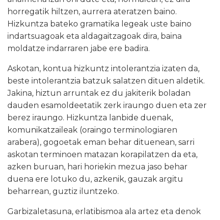
horregatik hiltzen, aurrera ateratzen baino.
Hizkuntza bateko gramatika legeak uste baino
indartsuagoak eta aldagaitzagoak dira, baina
moldatze indarraren jabe ere badira.
Askotan, kontua hizkuntz intolerantzia izaten da,
beste intolerantzia batzuk salatzen dituen aldetik.
Jakina, hiztun arruntak ez du jakiterik boladan
dauden esamoldeetatik zerk iraungo duen eta zer
berez iraungo. Hizkuntza lanbide duenak,
komunikatzaileak (oraingo terminologiaren
arabera), gogoetak eman behar dituenean, sarri
askotan terminoen matazan korapilatzen da eta,
azken buruan, hari horiekin mezua jaso behar
duena ere lotuko du, azkenik, gauzak argitu
beharrean, guztiz iluntzeko.
Garbizaletasuna, erlatibismoa ala artez eta denok