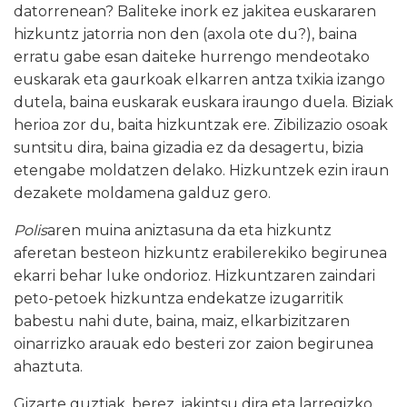
datorrenean? Baliteke inork ez jakitea euskararen
hizkuntz jatorria non den (axola ote du?), baina
erratu gabe esan daiteke hurrengo mendeotako
euskarak eta gaurkoak elkarren antza txikia izango
dutela, baina euskarak euskara iraungo duela. Biziak
herioa zor du, baita hizkuntzak ere. Zibilizazio osoak
suntsitu dira, baina gizadia ez da desagertu, bizia
etengabe moldatzen delako. Hizkuntzek ezin iraun
dezakete moldamena galduz gero.
Polis
aren muina aniztasuna da eta hizkuntz
aferetan besteon hizkuntz erabilerekiko begirunea
ekarri behar luke ondorioz. Hizkuntzaren zaindari
peto-petoek hizkuntza endekatze izugarritik
babestu nahi dute, baina, maiz, elkarbizitzaren
oinarrizko arauak edo besteri zor zaion begirunea
ahaztuta.
Gizarte guztiak, berez, jakintsu dira eta larregizko