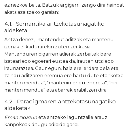
ezinezkoa baita. Batzuk argigarri izango dira hainbat
akats azaltzeko garaian:
4.1.- Semantika antzekotasunagatiko
aldaketa
Antza denez, "mantendu" aditzak eta mantenu
izenak elikadurarekin zuten zerikusia.
Mantenduren bigarren adierak zerbaitek bere
izateari edo egoerari eustea da, irauten utzi edo
iraunaraztea. Gaur egun, hala ere, erdara dela eta,
zaindu aditzaren eremua ere hartu dute eta "kotxe
mantenimendua", "mantenimendu enpresa", "hiri
mantenimendua" eta abarrak erabiltzen dira.
4.2.- Paradigmaren antzekotasunagatiko
aldaketak
Eman zidazun
eta antzeko laguntzaile arauz
kanpokoak ditugu adibide garbi.