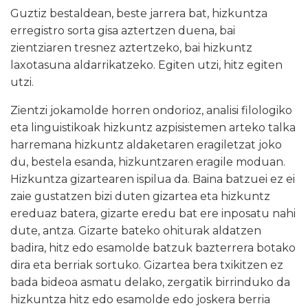
Guztiz bestaldean, beste jarrera bat, hizkuntza
erregistro sorta gisa aztertzen duena, bai
zientziaren tresnez aztertzeko, bai hizkuntz
laxotasuna aldarrikatzeko. Egiten utzi, hitz egiten
utzi.
Zientzi jokamolde horren ondorioz, analisi filologiko
eta linguistikoak hizkuntz azpisistemen arteko talka
harremana hizkuntz aldaketaren eragiletzat joko
du, bestela esanda, hizkuntzaren eragile moduan.
Hizkuntza gizartearen ispilua da. Baina batzuei ez ei
zaie gustatzen bizi duten gizartea eta hizkuntz
ereduaz batera, gizarte eredu bat ere inposatu nahi
dute, antza. Gizarte bateko ohiturak aldatzen
badira, hitz edo esamolde batzuk bazterrera botako
dira eta berriak sortuko. Gizartea bera txikitzen ez
bada bideoa asmatu delako, zergatik birrinduko da
hizkuntza hitz edo esamolde edo joskera berria