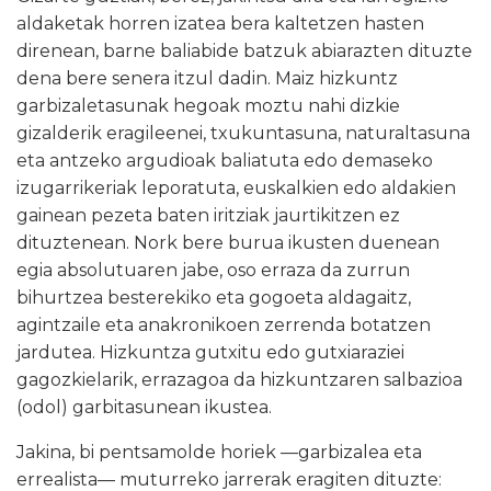
aldaketak horren izatea bera kaltetzen hasten
direnean, barne baliabide batzuk abiarazten dituzte
dena bere senera itzul dadin. Maiz hizkuntz
garbizaletasunak hegoak moztu nahi dizkie
gizalderik eragileenei, txukuntasuna, naturaltasuna
eta antzeko argudioak baliatuta edo demaseko
izugarrikeriak leporatuta, euskalkien edo aldakien
gainean pezeta baten iritziak jaurtikitzen ez
dituztenean. Nork bere burua ikusten duenean
egia absolutuaren jabe, oso erraza da zurrun
bihurtzea besterekiko eta gogoeta aldagaitz,
agintzaile eta anakronikoen zerrenda botatzen
jardutea. Hizkuntza gutxitu edo gutxiaraziei
gagozkielarik, errazagoa da hizkuntzaren salbazioa
(odol) garbitasunean ikustea.
Jakina, bi pentsamolde horiek
—
garbizalea eta
errealista
—
muturreko jarrerak eragiten dituzte: