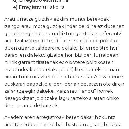
d) Erregistro estandarra
e) Erregistro urrakorra
Arau urratze guztiak ez dira munta berekoak
izango, arau mota guztiek indar berdina ez dutenez
gero. Erregistro landua hiztun guztiek erreferentzi
arautzat izaten dute, a) botere sozial edo politikoa
duen gizarte taldearena delako; b) erregistro hori
darabilen dialekto gizalde hori bizi den lurraldean
hiririk garrantzitsuenak edo botere politikoaren
erakundeak daudelako, eta c) literatur ekanduan
oinarrituriko idazkera izan ohi duelako. Antza denez,
euskarari gagozkiola, den-denak betetzen ote diren
zalantza egin daiteke. Maiz arau "landu" horrek
desegokitzat jo ditzake lagunarteko arauan ohiko
diren esamolde batzuk.
Akademiaren erregistroak berez dakar hizkuntz
arautze edo behartze bat, beste erregistro batzuk