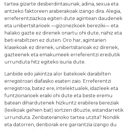
tartea gizarte desberdintasunak, adina, sexua eta
antzeko faktoreen araberakoak izango dira. Alegia,
erreferentziazkoa egiten dute agintean daudenek
eta unibertsitarioek
—
gizonezkoek bereziki
—
eta
halako gazte ez direnek onartu ohi dute, nahiz eta
beti erabiltzen ez duten. Oro har, agintarien
klasekoak ez direnek, unibertsitarioak ez direnek,
gazteenek eta emakumeek erreferentzi eredutik
urrunduta hitz egiteko isuria dute.
Lanbide edo jakintza alor batekoek darabilten
erregistroari diafasiko esaten zaio. Erreferentzi
erregistroa, batez ere, intelektualek, idazleek eta
funtzionarioek eraiki ohi dute eta beste eremu
batean dihardutenek hizkuntz erabilera bereziak
(lexikoak gehien bat) sortzen dituzte, estandarretik
urrunduta. Zenbaterainoko tartea utzita? Nondik
eta datorren, denborak ere garrantzia izango du