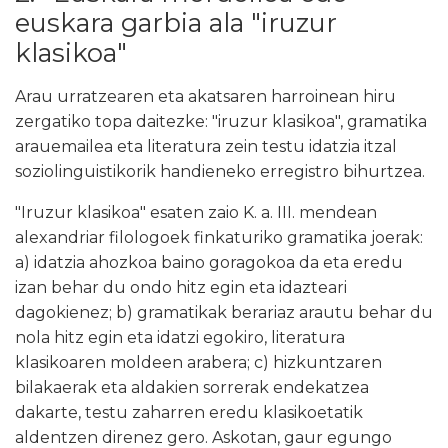
euskara garbia ala "iruzur
klasikoa"
Arau urratzearen eta akatsaren harroinean hiru
zergatiko topa daitezke: "iruzur klasikoa", gramatika
arauemailea eta literatura zein testu idatzia itzal
soziolinguistikorik handieneko erregistro bihurtzea.
"Iruzur klasikoa" esaten zaio K. a. III. mendean
alexandriar filologoek finkaturiko gramatika joerak:
a) idatzia ahozkoa baino goragokoa da eta eredu
izan behar du ondo hitz egin eta idazteari
dagokienez; b) gramatikak berariaz arautu behar du
nola hitz egin eta idatzi egokiro, literatura
klasikoaren moldeen arabera; c) hizkuntzaren
bilakaerak eta aldakien sorrerak endekatzea
dakarte, testu zaharren eredu klasikoetatik
aldentzen direnez gero. Askotan, gaur egungo