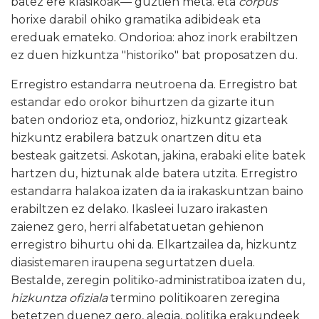
batez ere klasikoak
—
guztien meta. eta
corpus
horixe darabil ohiko gramatika adibideak eta
ereduak emateko. Ondorioa: ahoz inork erabiltzen
ez duen hizkuntza "historiko" bat proposatzen du.
Erregistro estandarra neutroena da. Erregistro bat
estandar edo orokor bihurtzen da gizarte itun
baten ondorioz eta, ondorioz, hizkuntz gizarteak
hizkuntz erabilera batzuk onartzen ditu eta
besteak gaitzetsi. Askotan, jakina, erabaki elite batek
hartzen du, hiztunak alde batera utzita. Erregistro
estandarra halakoa izaten da ia irakaskuntzan baino
erabiltzen ez delako. Ikasleei luzaro irakasten
zaienez gero, herri alfabetatuetan gehienon
erregistro bihurtu ohi da. Elkartzailea da, hizkuntz
diasistemaren iraupena segurtatzen duela.
Bestalde, zeregin politiko-administratiboa izaten du,
hizkuntza ofiziala
termino politikoaren zeregina
betetzen duenez gero, alegia, politika erakundeek