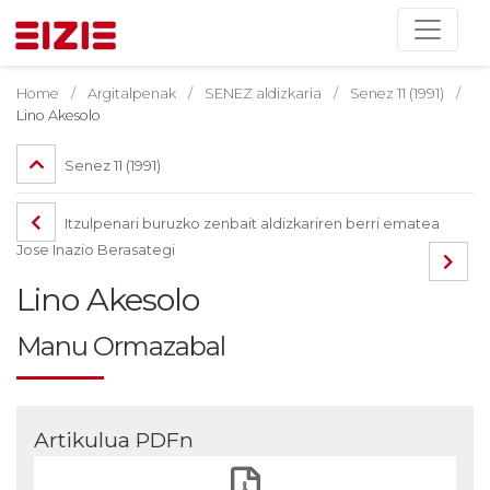
Home
Argitalpenak
SENEZ aldizkaria
Senez 11 (1991)
Lino Akesolo
Senez 11 (1991)
Itzulpenari buruzko zenbait aldizkariren berri ematea
Jose Inazio Berasategi
Lino Akesolo
Manu Ormazabal
Artikulua PDFn