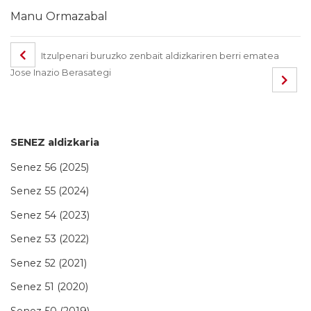
Manu Ormazabal
Itzulpenari buruzko zenbait aldizkariren berri ematea
Jose Inazio Berasategi
SENEZ aldizkaria
Senez 56 (2025)
Senez 55 (2024)
Senez 54 (2023)
Senez 53 (2022)
Senez 52 (2021)
Senez 51 (2020)
Senez 50 (2019)