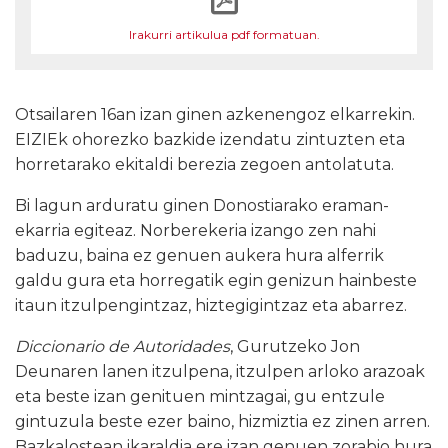
Irakurri artikulua pdf formatuan.
Otsailaren 16an izan ginen azkenengoz elkarrekin.
EIZIEk ohorezko bazkide izendatu zintuzten eta
horretarako ekitaldi berezia zegoen antolatuta.
Bi lagun arduratu ginen Donostiarako eraman-
ekarria egiteaz. Norberekeria izango zen nahi
baduzu, baina ez genuen aukera hura alferrik
galdu gura eta horregatik egin genizun hainbeste
itaun itzulpengintzaz, hiztegigintzaz eta abarrez.
Diccionario de Autoridades
, Gurutzeko Jon
Deunaren lanen itzulpena, itzulpen arloko arazoak
eta beste izan genituen mintzagai, gu entzule
gintuzula beste ezer baino, hizmiztia ez zinen arren.
Bazkalostean ikaraldia ere izan genuen zorabio hura