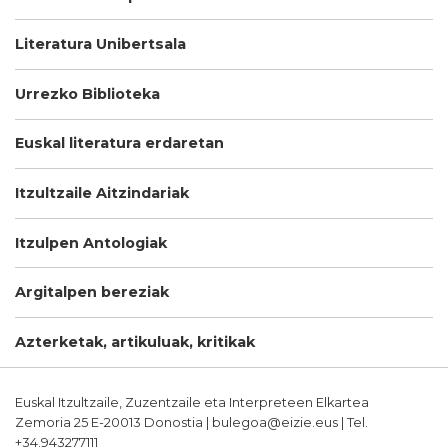
Literatura Unibertsala
Urrezko Biblioteka
Euskal literatura erdaretan
Itzultzaile Aitzindariak
Itzulpen Antologiak
Argitalpen bereziak
Azterketak, artikuluak, kritikak
Euskal Itzultzaile, Zuzentzaile eta Interpreteen Elkartea
Zemoria 25 E-20013 Donostia | bulegoa@eizie.eus | Tel.
+34.943277111