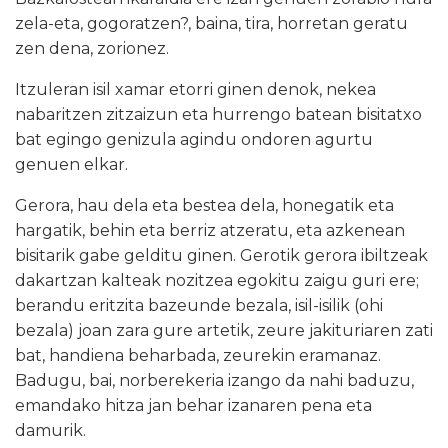
zela-eta, gogoratzen?, baina, tira, horretan geratu
zen dena, zorionez.
Itzuleran isil xamar etorri ginen denok, nekea
nabaritzen zitzaizun eta hurrengo batean bisitatxo
bat egingo genizula agindu ondoren agurtu
genuen elkar.
Gerora, hau dela eta bestea dela, honegatik eta
hargatik, behin eta berriz atzeratu, eta azkenean
bisitarik gabe gelditu ginen. Gerotik gerora ibiltzeak
dakartzan kalteak nozitzea egokitu zaigu guri ere;
berandu eritzita bazeunde bezala, isil-isilik (ohi
bezala) joan zara gure artetik, zeure jakituriaren zati
bat, handiena beharbada, zeurekin eramanaz.
Badugu, bai, norberekeria izango da nahi baduzu,
emandako hitza jan behar izanaren pena eta
damurik.