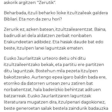
askorik argitzen: "Zerutik".
Beharbada, itzuli beharko lioke itzultzaileak galdera
Bibliari. Eta non da zeru hori?
Zerurik ez, azken batean, itzultzailearentzat. Baina,
badirudi ari dela aldatzen zerbait nonbaiten.
Erakundeetan adibidez. Eta hasiak daude bat edo
beste, itzulpen lanei laguntzak ematen.
Eusko Jaurlaritzak urteoro deitu ohi ditu
itzultzaileentzako bekak, eta partitu ere partitzen
ditu laguntzak. Bostehun mila pezeta itzulpen
bakoitzerako. Aurtengo epea igaro baldin bada ere,
etorriko da datorren urtean zeru zatiren bat
norbaitentzat, hala baderizkio behintzat adituen
batzarreak. Eusko Jaurlaritzaren laguntzak
literaturara mugatzen dira, itzulpenari dagokionez,
beste generoetan sailak bestela zaindurik badauzka