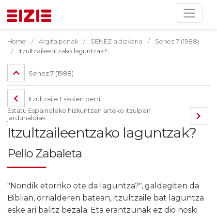
Home
Argitalpenak
SENEZ aldizkaria
Senez 7 (1988)
Itzultzaileentzako laguntzak?
Senez 7 (1988)
Itzultzaile Eskolen berri
Estatu Espainoleko hizkuntzen arteko itzulpen
jardunaldiak
Itzultzaileentzako laguntzak?
Pello Zabaleta
"Nondik etorriko ote da laguntza?", galdegiten da
Biblian, orrialderen batean, itzultzaile bat laguntza
eske ari balitz bezala. Eta erantzunak ez dio noski