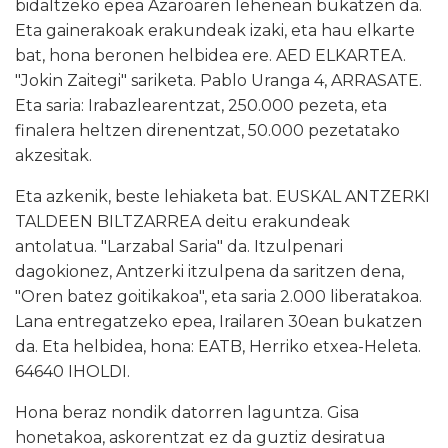
bidaltzeko epea Azaroaren lehenean bukatzen da.
Eta gainerakoak erakundeak izaki, eta hau elkarte
bat, hona beronen helbidea ere. AED ELKARTEA.
"Jokin Zaitegi" sariketa. Pablo Uranga 4, ARRASATE.
Eta saria: Irabazlearentzat, 250.000 pezeta, eta
finalera heltzen direnentzat, 50.000 pezetatako
akzesitak.
Eta azkenik, beste lehiaketa bat. EUSKAL ANTZERKI
TALDEEN BILTZARREA deitu erakundeak
antolatua. "Larzabal Saria" da. Itzulpenari
dagokionez, Antzerki itzulpena da saritzen dena,
"Oren batez goitikakoa", eta saria 2.000 liberatakoa.
Lana entregatzeko epea, Irailaren 30ean bukatzen
da. Eta helbidea, hona: EATB, Herriko etxea-Heleta.
64640 IHOLDI.
Hona beraz nondik datorren laguntza. Gisa
honetakoa, askorentzat ez da guztiz desiratua