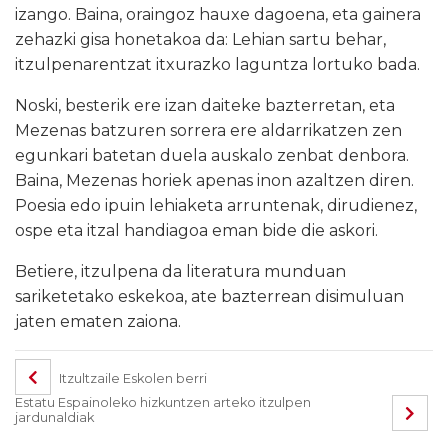
izango. Baina, oraingoz hauxe dagoena, eta gainera
zehazki gisa honetakoa da: Lehian sartu behar,
itzulpenarentzat itxurazko laguntza lortuko bada.
Noski, besterik ere izan daiteke bazterretan, eta
Mezenas batzuren sorrera ere aldarrikatzen zen
egunkari batetan duela auskalo zenbat denbora.
Baina, Mezenas horiek apenas inon azaltzen diren.
Poesia edo ipuin lehiaketa arruntenak, dirudienez,
ospe eta itzal handiagoa eman bide die askori.
Betiere, itzulpena da literatura munduan
sariketetako eskekoa, ate bazterrean disimuluan
jaten ematen zaiona.
Itzultzaile Eskolen berri
Estatu Espainoleko hizkuntzen arteko itzulpen
jardunaldiak