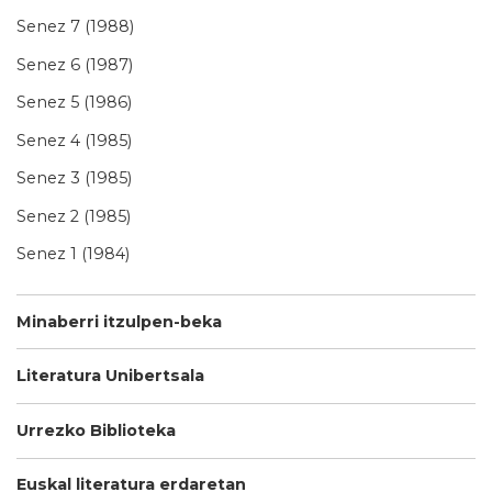
Senez 7 (1988)
Senez 6 (1987)
Senez 5 (1986)
Senez 4 (1985)
Senez 3 (1985)
Senez 2 (1985)
Senez 1 (1984)
Minaberri itzulpen-beka
Literatura Unibertsala
Urrezko Biblioteka
Euskal literatura erdaretan