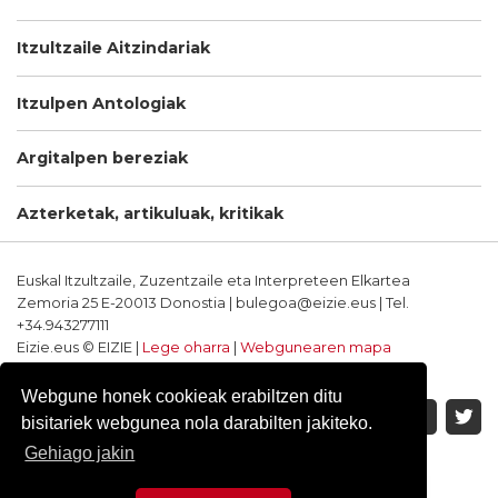
Itzultzaile Aitzindariak
Itzulpen Antologiak
Argitalpen bereziak
Azterketak, artikuluak, kritikak
Euskal Itzultzaile, Zuzentzaile eta Interpreteen Elkartea
Zemoria 25 E-20013 Donostia | bulegoa@eizie.eus | Tel.
+34.943277111
Eizie.eus © EIZIE |
Lege oharra
|
Webgunearen mapa
Softwarea eta diseinua: CodeSyntax
Webgune honek cookieak erabiltzen ditu
bisitariek webgunea nola darabilten jakiteko.
Gehiago jakin