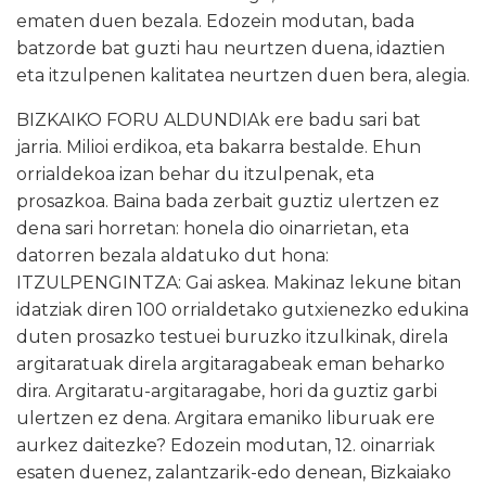
ematen duen bezala. Edozein modutan, bada
batzorde bat guzti hau neurtzen duena, idaztien
eta itzulpenen kalitatea neurtzen duen bera, alegia.
BIZKAIKO FORU ALDUNDIAk ere badu sari bat
jarria. Milioi erdikoa, eta bakarra bestalde. Ehun
orrialdekoa izan behar du itzulpenak, eta
prosazkoa. Baina bada zerbait guztiz ulertzen ez
dena sari horretan: honela dio oinarrietan, eta
datorren bezala aldatuko dut hona:
ITZULPENGINTZA: Gai askea. Makinaz lekune bitan
idatziak diren 100 orrialdetako gutxienezko edukina
duten prosazko testuei buruzko itzulkinak, direla
argitaratuak direla argitaragabeak eman beharko
dira. Argitaratu-argitaragabe, hori da guztiz garbi
ulertzen ez dena. Argitara emaniko liburuak ere
aurkez daitezke? Edozein modutan, 12. oinarriak
esaten duenez, zalantzarik-edo denean, Bizkaiako