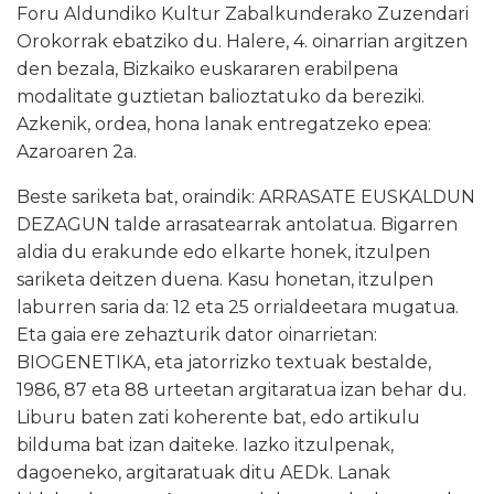
Foru Aldundiko Kultur Zabalkunderako Zuzendari
Orokorrak ebatziko du. Halere, 4. oinarrian argitzen
den bezala, Bizkaiko euskararen erabilpena
modalitate guztietan balioztatuko da bereziki.
Azkenik, ordea, hona lanak entregatzeko epea:
Azaroaren 2a.
Beste sariketa bat, oraindik: ARRASATE EUSKALDUN
DEZAGUN talde arrasatearrak antolatua. Bigarren
aldia du erakunde edo elkarte honek, itzulpen
sariketa deitzen duena. Kasu honetan, itzulpen
laburren saria da: 12 eta 25 orrialdeetara mugatua.
Eta gaia ere zehazturik dator oinarrietan:
BIOGENETIKA, eta jatorrizko textuak bestalde,
1986, 87 eta 88 urteetan argitaratua izan behar du.
Liburu baten zati koherente bat, edo artikulu
bilduma bat izan daiteke. Iazko itzulpenak,
dagoeneko, argitaratuak ditu AEDk. Lanak