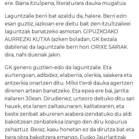
ere. Baina itzulpena, literaturara dauka mugatua.
Laguntzaile berri bat azaldu da, halere. Berri ezin
esan guztiz, iazkoan ere deitu bait zien itzultzaileei
laguntzak banatzeko asmotan. GIPUZKOAKO
AURREZKI KUTXA (azken boladan, GK bezala
dabilena) da laguntzaile berri hori. ORIXE SARIAK
dira, nahi duenak jakin.
GK genero guztien-edo da laguntzaile. Eta
aurtengoan, adibidez, elaberria, olerkia, saiakera eta
antzerkia onartzen ditu. Milioi t'erdi dauka agertzen
direnen artean banatzeko. Eta epea ere bai, jarrita:
irailaren 30ean. Dirudienez, urteoro deituko ditu sari
hauek, eta lanen zailtasunaren, kalitatearen, eta
beste zenbait abureren arabera izendatuko du aldi
bakoitzean zenbatekoa izango den diru kopurua
zehaztuz. Beraz, kasu honetan ez da dirutza bat eta
bera obra bakoitzera emango, Eusko Jaurlaritzak