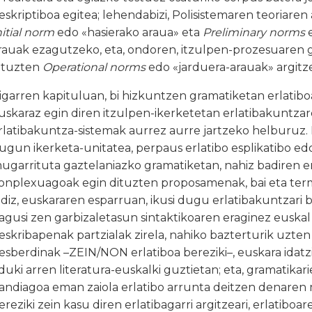
eskriptiboa egitea; lehendabizi, Polisistemaren teoriar
nitial norm
edo «hasierako araua» eta
Preliminary norms
e
rauak ezagutzeko, eta, ondoren, itzulpen-prozesuaren 
ituzten
Operational norms
edo «jarduera-arauak» argitz
igarren kapituluan, bi hizkuntzen gramatiketan erlatiboa
uskaraz egin diren itzulpen-ikerketetan erlatibakuntzare
rlatibakuntza-sistemak aurrez aurre jartzeko helburuz.
ugun ikerketa-unitatea, perpaus erlatibo esplikatibo ed
ugarrituta gaztelaniazko gramatiketan, nahiz badiren 
onplexuagoak egin dituzten proposamenak, bai eta term
ldiz, euskararen esparruan, ikusi dugu erlatibakuntzari
agusi zen garbizaletasun sintaktikoaren eraginez euskal 
eskribapenak partzialak zirela, nahiko bazterturik uzten
esberdinak –ZEIN/NON erlatiboa bereziki–, euskara idatzi
duki arren literatura-euskalki guztietan; eta, gramatikar
andiagoa eman zaiola erlatibo arrunta deitzen denaren
ereziki zein kasu diren erlatibagarri argitzeari, erlatiboar