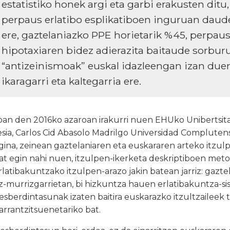
estatistiko honek argi eta garbi erakusten ditu,
perpaus erlatibo esplikatiboen inguruan daud
ere, gaztelaniazko PPE horietarik %45, perpau
hipotaxiaren bidez adierazita baitaude sorburu
“antizeinismoak” euskal idazleengan izan due
ikaragarri eta kaltegarria ere.
oan den 2016ko azaroan irakurri nuen EHUko Unibertsi
esia, Carlos Cid Abasolo Madrilgo Universidad Complute
gina, zeinean gaztelaniaren eta euskararen arteko itzul
at egin nahi nuen, itzulpen-ikerketa deskriptiboen metod
rlatibakuntzako itzulpen-arazo jakin batean jarriz: gazte
z-murrizgarrietan, bi hizkuntza hauen erlatibakuntza-
esberdintasunak izaten baitira euskarazko itzultzaileek
arrantzitsuenetariko bat.