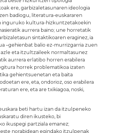
eta beste hizkuntzen tipologia
ogikoak ere, garbizaletasunaren ideologia
atzen badiogu, literatura-euskararen
n inguruko kultura-hizkuntzetakoekin
sieratik aurrera baino; une horretatik
bizaletasun sintaktikoaren eraginez, ia
tua –gehienbat balio ez-murrizgarria zuen
dazle eta itzultzaileek normaltasunez
k aurrera erlatibo horren erabilera
egitura horrek problematikoa izaten
atika gehientsuenetan eta baita
doetan ere, eta, ondorioz, oso erabilera
raturan ere, eta are txikiagoa, noski,
euskara beti hartu izan da itzulpeneko
skaratu diren ikusteko, bi
o ikuspegi partziala emanez;
, beste norabidean egindako itzulpenak