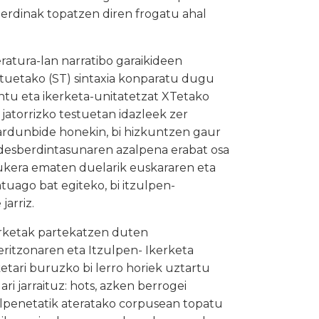
berdinak topatzen diren frogatu ahal
teratura-lan narratibo garaikideen
stuetako (ST) sintaxia konparatu dugu
untu eta ikerketa-unitatetzat XTetako
 jatorrizko testuetan idazleek zer
 Jardunbide honekin, bi hizkuntzen gaur
desberdintasunaren azalpena erabat osa
aukera ematen duelarik euskararen eta
atuago bat egiteko, bi itzulpen-
jarriz.
kerketak partekatzen duten
eritzonaren eta Itzulpen- Ikerketa
ketari buruzko bi lerro horiek uztartu
ari jarraituz: hots, azken berrogei
zulpenetatik ateratako corpusean topatu