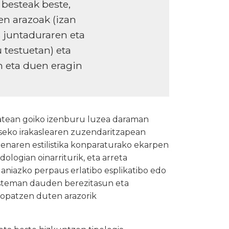
 besteak beste,
en arazoak (izan
s juntaduraren eta
 testuetan) eta
n eta duen eragin
tatean goiko izenburu luzea daraman
nseko irakaslearen zuzendaritzapean
penaren estilistika konparaturako ekarpen
ologian oinarriturik, eta arreta
laniazko perpaus erlatibo esplikatibo edo
sisteman dauden berezitasun eta
 topatzen duten arazorik