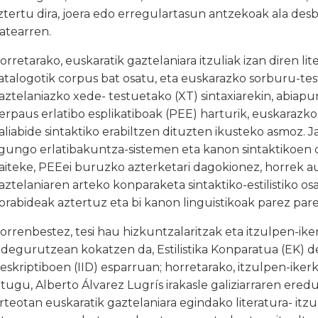
ztertu dira, joera edo erregulartasun antzekoak ala des
zatearren.
orretarako, euskaratik gaztelaniara itzuliak izan diren li
atalogotik corpus bat osatu, eta euskarazko sorburu-te
aztelaniazko xede- testuetako (XT) sintaxiarekin, abiap
erpaus erlatibo esplikatiboak (PEE) harturik, euskarazko
aliabide sintaktiko erabiltzen dituzten ikusteko asmoz.
gungo erlatibakuntza-sistemen eta kanon sintaktikoen 
aiteke, PEEei buruzko azterketari dagokionez, horrek 
aztelaniaren arteko konparaketa sintaktiko-estilistiko os
orabideak aztertuz eta bi kanon linguistikoak parez pare 
orrenbestez, tesi hau hizkuntzalaritzak eta itzulpen-i
idegurutzean kokatzen da, Estilistika Konparatua (EK) d
eskriptiboen (IID) esparruan; horretarako, itzulpen-iker
itugu, Alberto Álvarez Lugrís irakasle galiziarraren eredu
rteotan euskaratik gaztelaniara egindako literatura- it