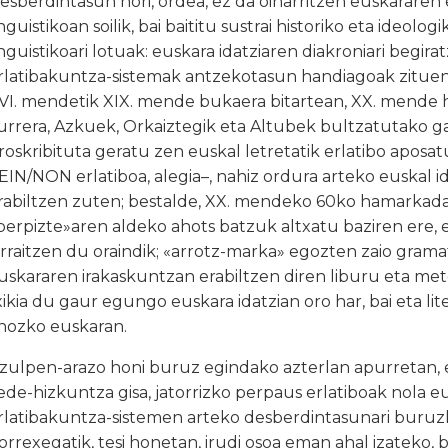
esberdintasun hori, ordea, ez da oinarritzen euskararen 
inguistikoan soilik, bai baititu sustrai historiko eta ideol
inguistikoari lotuak: euskara idatziaren diakroniari begir
rlatibakuntza-sistemak antzekotasun handiagoak zitue
VI. mendetik XIX. mende bukaera bitartean, XX. mende ha
urrera, Azkuek, Orkaiztegik eta Altubek bultzatutako gar
roskribituta geratu zen euskal letretatik erlatibo aposa
EIN/NON erlatiboa, alegia–, nahiz ordura arteko euskal i
rabiltzen zuten; bestalde, XX. mendeko 60ko hamarkadati
berpizte»aren aldeko ahots batzuk altxatu baziren ere, 
arraitzen du oraindik; «arrotz-marka» egozten zaio gram
uskararen irakaskuntzan erabiltzen diren liburu eta meto
xikia du gaur egungo euskara idatzian oro har, bai eta lite
hozko euskaran.
tzulpen-arazo honi buruz egindako azterlan apurretan, 
ede-hizkuntza gisa, jatorrizko perpaus erlatiboak nola eu
rlatibakuntza-sistemen arteko desberdintasunari buruzk
orrexegatik, tesi honetan, irudi osoa eman ahal izateko