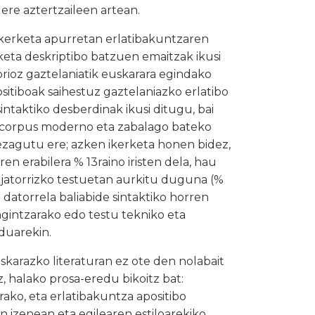
ere aztertzaileen artean.
-ikerketa apurretan erlatibakuntzaren
rketa deskriptibo batzuen emaitzak ikusi
orioz gaztelaniatik euskarara egindako
sitiboak saihestuz gaztelaniazko erlatibo
intaktiko desberdinak ikusi ditugu, bai
en corpus moderno eta zabalago bateko
k ezagutu ere; azken ikerketa honen bidez,
n erabilera % 13raino iristen dela, hau
 jatorrizko testuetan aurkitu duguna (%
 datorrela baliabide sintaktiko horren
ngintzarako edo testu tekniko eta
uarekin.
karazko literaturan ez ote den nolabait
z, halako prosa-eredu bikoitz bat:
ako, eta erlatibakuntza apositibo
n izenean eta egilearen estiloarekiko