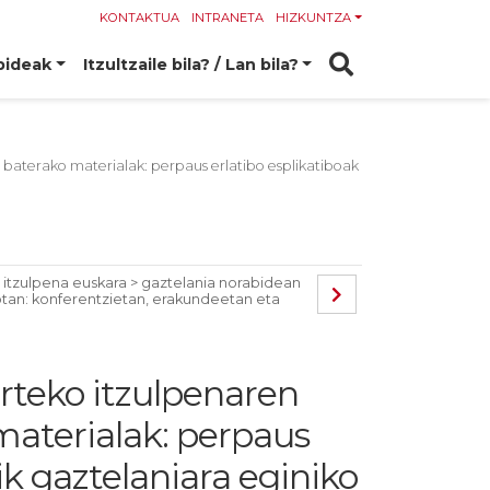
KONTAKTUA
INTRANETA
HIZKUNTZA
bideak
Itzultzaile bila? / Lan bila?
u baterako materialak: perpaus erlatibo esplikatiboak
o itzulpena euskara > gaztelania norabidean
lotan: konferentzietan, erakundeetan eta
n
rteko itzulpenaren
 materialak: perpaus
ik gaztelaniara eginiko