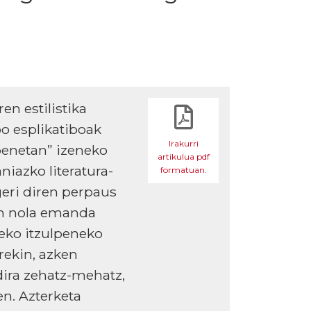
en estilistika
bo esplikatiboak
Irakurri
lpenetan” izeneko
artikulua pdf
niazko literatura-
formatuan.
geri diren perpaus
tan nola emanda
teko itzulpeneko
rekin, azken
dira zehatz-mehatz,
en. Azterketa