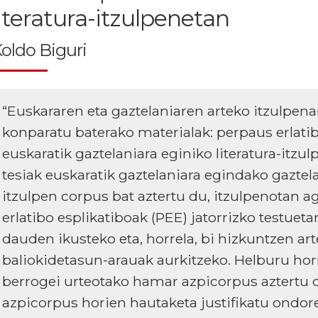
literatura-itzulpenetan
oldo Biguri
“Euskararen eta gaztelaniaren arteko itzulpenar
konparatu baterako materialak: perpaus erlati
euskaratik gaztelaniara eginiko literatura-itzu
tesiak euskaratik gaztelaniara egindako gaztela
itzulpen corpus bat aztertu du, itzulpenotan a
erlatibo esplikatiboak (PEE) jatorrizko testue
dauden ikusteko eta, horrela, bi hizkuntzen ar
baliokidetasun-arauak aurkitzeko. Helburu hor
berrogei urteotako hamar azpicorpus aztertu 
azpicorpus horien hautaketa justifikatu ondor