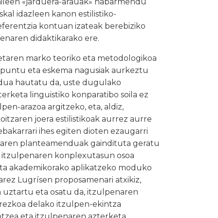
zaileen «jarduera-arauak» nabarmendu
kal idazleen kanon estilistiko-
eferentzia kontuan izateak berebiziko
penaren didaktikarako ere.
ketaren marko teoriko eta metodologikoa
biapuntu eta eskema nagusiak aurkeztu
edua hautatu da, uste dugulako
rketa linguistiko konparatibo soila ez
pen-arazoa argitzeko, eta, aldiz,
itzaren joera estilistikoak aurrez aurre
bakarrari ihes egiten dioten ezaugarri
alaren planteamenduak gaindituta geratu
oa itzulpenaren konplexutasun osoa
l eta akademikorako aplikatzeko moduko
arez Lugrísen proposamenari atxikiz,
uztartu eta osatu da, itzulpenaren
rezkoa delako itzulpen-ekintza
jotzea eta itzulpenaren azterketa