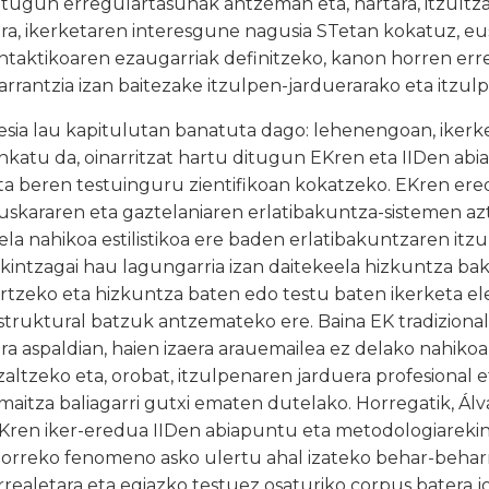
itugun erregulartasunak antzeman eta, hartara, itzult
ira, ikerketaren interesgune nagusia STetan kokatuz, eus
intaktikoaren ezaugarriak definitzeko, kanon horren err
arrantzia izan baitezake itzulpen-jarduerarako eta itzul
esia lau kapitulutan banatuta dago: lehenengoan, iker
inkatu da, oinarritzat hartu ditugun EKren eta IIDen a
ta beren testuinguru zientifikoan kokatzeko. EKren er
uskararen eta gaztelaniaren erlatibakuntza-sistemen azte
ela nahikoa estilistikoa ere baden erlatibakuntzaren itzul
akintzagai hau lagungarria izan daitekeela hizkuntza bako
artzeko eta hizkuntza baten edo testu baten ikerketa ele
struktural batzuk antzemateko ere. Baina EK tradizion
ira aspaldian, haien izaera arauemailea ez delako nahik
zaltzeko eta, orobat, itzulpenaren jarduera profesiona
maitza baliagarri gutxi ematen dutelako. Horregatik, Álv
Kren iker-eredua IIDen abiapuntu eta metodologiarekin 
lorreko fenomeno asko ulertu ahal izateko behar-behar
rrealetara eta egiazko testuez osaturiko corpus batera 