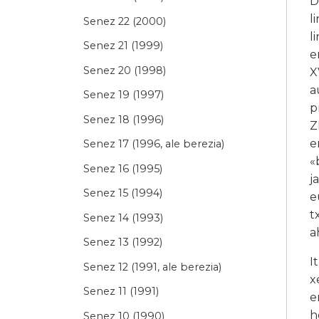
D
l
Senez 22 (2000)
l
Senez 21 (1999)
e
Senez 20 (1998)
X
a
Senez 19 (1997)
p
Senez 18 (1996)
Z
e
Senez 17 (1996, ale berezia)
«
Senez 16 (1995)
j
Senez 15 (1994)
e
t
Senez 14 (1993)
a
Senez 13 (1992)
I
Senez 12 (1991, ale berezia)
x
Senez 11 (1991)
e
h
Senez 10 (1990)