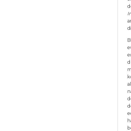
d
I
a
d
B
e
e
d
m
k
a
n
d
d
e
h
b