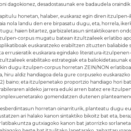
oni dagokionez, desadostasunak ere badaudela oraindik 
apitulu honetan, halaber, euskaraz egin diren itzulpen
aia nola landu den ere birpasatu dugu, eta, horrela, ike
itugu; haien bitartez, garbizaletasun sintaktikoaren ond
tzulpen-corpus mugatu batean itzultzaileek erlatibo apo
splikatiboak euskaratzeko erabiltzen zituzten baliabide s
ta errusieratik euskarara egindako literatura-itzulpen
tzultzaileek erabilitako estrategiak eta baliokidetasuna
akin dugu itzulpen-corpus horretan ZEIN/NON erlatiboare
a, hiru aldiz handiagoa dela gure corpuseko euskarazko
,2) baino; eta itzulpenetako proportzio handiago hori bat
rabileraren aldeko jarrera eduki arren batez ere itzulpe
onplexuenetarako gomendatzen dutenen planteamend
esberdintasun horretan oinarriturik, planteatu dugu eus
ustatzen ari halako kanon sintaktiko bikoitz bat eta, bera
rlatibakuntza gutxiagoko kanon bat jatorrizko sorlanetar
ehiagoko beste bat itzulitako lanetarako, zehaztasunare