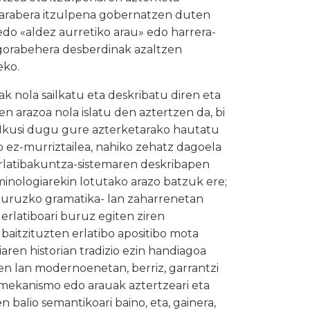
en arabera itzulpena gobernatzen duten
do «aldez aurretiko arau» edo harrera-
gorabehera desberdinak azaltzen
eko.
k nola sailkatu eta deskribatu diren eta
n arazoa nola islatu den aztertzen da, bi
 Ikusi dugu gure azterketarako hautatu
o ez-murriztailea, nahiko zehatz dagoela
erlatibakuntza-sistemaren deskribapen
inologiarekin lotutako arazo batzuk ere;
 buruzko gramatika- lan zaharrenetan
erlatiboari buruz egiten ziren
 baitzituzten erlatibo apositibo mota
aren historian tradizio ezin handiagoa
ien lan modernoenetan, berriz, garrantzi
 mekanismo edo arauak aztertzeari eta
en balio semantikoari baino, eta, gainera,