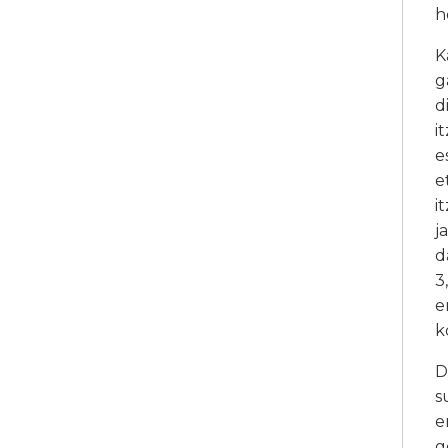
h
K
g
d
i
e
e
i
j
d
3
e
k
D
s
e
g