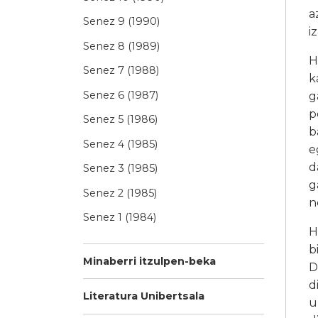
a
Senez 9 (1990)
i
Senez 8 (1989)
H
Senez 7 (1988)
k
Senez 6 (1987)
g
p
Senez 5 (1986)
b
Senez 4 (1985)
e
d
Senez 3 (1985)
g
Senez 2 (1985)
n
Senez 1 (1984)
H
b
Minaberri itzulpen-beka
D
d
Literatura Unibertsala
u