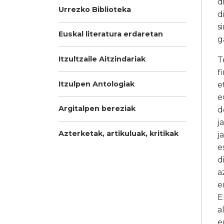
d
Urrezko Biblioteka
d
s
Euskal literatura erdaretan
g
Itzultzaile Aitzindariak
T
f
Itzulpen Antologiak
e
e
Argitalpen bereziak
d
j
Azterketak, artikuluak, kritikak
j
e
d
a
e
E
a
e