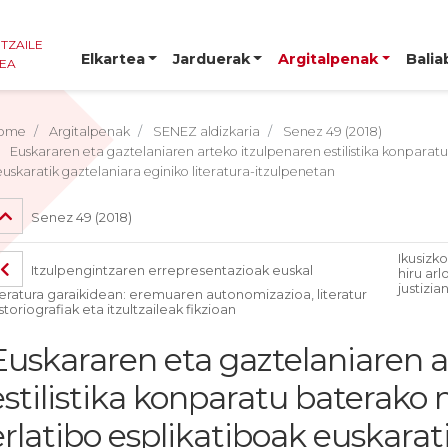
NTZAILE
Elkartea
Jarduerak
Argitalpenak
Balia
TEA
ome
Argitalpenak
SENEZ aldizkaria
Senez 49 (2018)
Euskararen eta gaztelaniaren arteko itzulpenaren estilistika konparat
euskaratik gaztelaniara eginiko literatura-itzulpenetan
Senez 49 (2018)
Ikusizk
Itzulpengintzaren errepresentazioak euskal
hiru ar
justizia
teratura garaikidean: eremuaren autonomizazioa, literatur
storiografiak eta itzultzaileak fikzioan
Euskararen eta gaztelaniaren a
estilistika konparatu baterako
erlatibo esplikatiboak euskarat