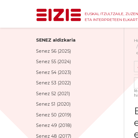
EUSKAL ITZULTZAILE, ZUZE
ETA INTERPRETEEN ELKAR
SENEZ aldizkaria
H
Senez 56 (2025)
Senez 55 (2024)
Senez 54 (2023)
Senez 53 (2022)
li
Senez 52 (2021)
hi
Senez 51 (2020)
Senez 50 (2019)
Senez 49 (2018)
Senez 48 (2017)