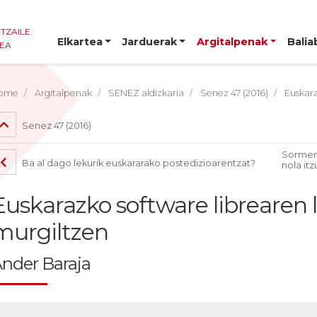
NTZAILE
Elkartea
Jarduerak
Argitalpenak
Balia
TEA
ome
Argitalpenak
SENEZ aldizkaria
Senez 47 (2016)
Euskara
Senez 47 (2016)
Sormen 
Ba al dago lekurik euskararako postedizioarentzat?
nola itz
Euskarazko software librearen 
murgiltzen
nder Baraja