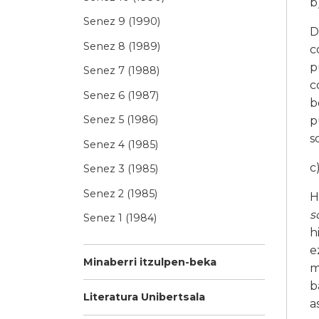
b
Senez 9 (1990)
D
Senez 8 (1989)
c
p
Senez 7 (1988)
c
Senez 6 (1987)
b
Senez 5 (1986)
p
s
Senez 4 (1985)
c
Senez 3 (1985)
Senez 2 (1985)
H
s
Senez 1 (1984)
h
e
Minaberri itzulpen-beka
m
b
Literatura Unibertsala
a