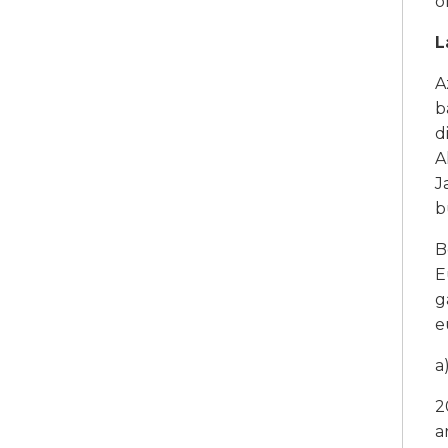
o
L
A
b
d
A
J
b
B
E
g
e
a
2
a