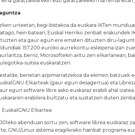
nena garatzailearekin edo garatzaileekin harremanetan j
aguntza
zken urteetan, begi-bistakoa da euskara IKTen munduan
aitago, hein batean, Euskal Herriko zenbait erakundek 
ituzten eta gaur egun ere ematen dituzten diru‑laguntze
ldundiak 157.200 euroko aurrekontu-esleipena izan zue
aurlaritza, berriz, Microsoftekin aritu zen elkarlanean, b
ulegotika-suitea euskaratzen.
estalde, benetan azpimarratzekoa da ekimen batzuek eg
uskalGNU Elkarteak (gaur egun desagertua) eta Librezal
aur egun software libre asko euskaraz erabili ahal izate
uskararen erabilera bultzatu eta sustatzen duten zenba
) EuskalGNU Elkartea
001eko abenduan sortu zen, software librea euskaraz zab
rte, GNU/Linux sistema eragilerako hainbat programa eusk