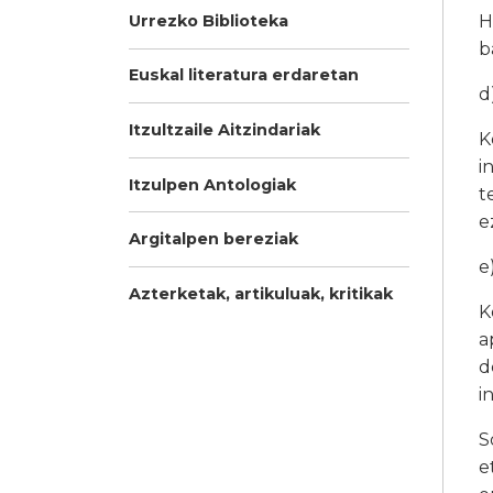
Urrezko Biblioteka
H
b
Euskal literatura erdaretan
d
Itzultzaile Aitzindariak
K
i
Itzulpen Antologiak
t
e
Argitalpen bereziak
e
Azterketak, artikuluak, kritikak
K
a
d
i
S
e