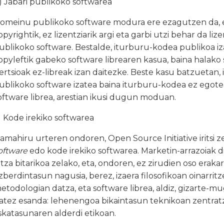
) Jabari publikoko softwarea
omeinu publikoko software modura ere ezagutzen da, et
opyrightik, ez lizentziarik argi eta garbi utzi behar da li
ublikoko software. Bestalde, iturburu-kodea publikoa iz
opyleftik gabeko software librearen kasua, baina halako
ertsioak ez-libreak izan daitezke. Beste kasu batzuetan,
ublikoko software izatea baina iturburu-kodea ez egotea 
oftware librea, arestian ikusi dugun moduan.
) Kode irekiko softwarea
amahiru urteren ondoren, Open Source Initiative iritsi ze
oftware
edo kode irekiko softwarea. Marketin-arrazoiak d
itza bitarikoa zelako, eta, ondoren, ez zirudien oso erak
zberdintasun nagusia, berez, izaera filosofikoan oinarrit
etodologian datza, eta software librea, aldiz, gizarte
atez esanda: lehenengoa bikaintasun teknikoan zentratze
skatasunaren alderdi etikoan.