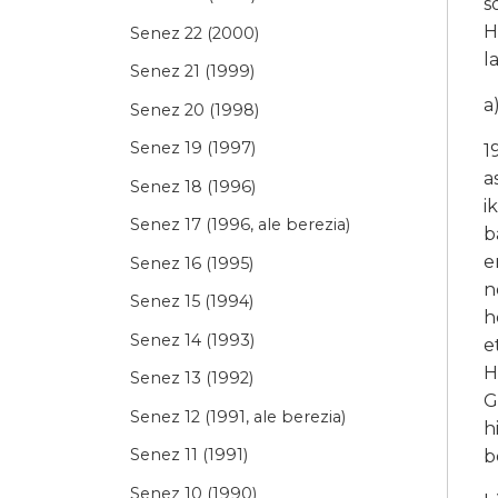
s
H
Senez 22 (2000)
l
Senez 21 (1999)
a
Senez 20 (1998)
Senez 19 (1997)
1
a
Senez 18 (1996)
i
Senez 17 (1996, ale berezia)
b
e
Senez 16 (1995)
n
Senez 15 (1994)
h
Senez 14 (1993)
e
H
Senez 13 (1992)
G
Senez 12 (1991, ale berezia)
h
Senez 11 (1991)
b
Senez 10 (1990)