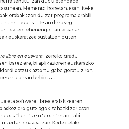
harra sentitu izan dugu etengabe,
tasunean. Memento honetan, esan liteke
roak erabakitzen du zer programa erabili
 da haren aukera–. Esan dezakegu
. mendearen lehenengo hamarkadan,
ibreak euskaratzea sustatzen duten
1
are libre en euskera
izeneko gradu
en batez ere, bi aplikazioren euskarazko
 alderdi batzuk aztertu gabe geratu ziren.
neurri batean behintzat.
ua eta software librea erabiltzearen
ta askoz ere gutxiagok zehazki zer esan
ndoak "libre" zein "doan" esan nahi
du zertan doakoa izan. Kode irekiko