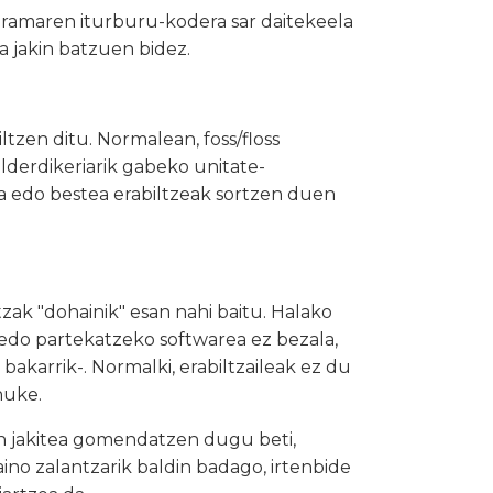
gramaren iturburu-kodera sar daitekeela
a jakin batzuen bidez.
tzen ditu. Normalean, foss/floss
lderdikeriarik gabeko unitate-
ta edo bestea erabiltzeak sortzen duen
ak "dohainik" esan nahi baitu. Halako
 edo partekatzeko softwarea ez bezala,
akarrik-. Normalki, erabiltzaileak ez du
nuke.
en jakitea gomendatzen dugu beti,
aino zalantzarik baldin badago, irtenbide