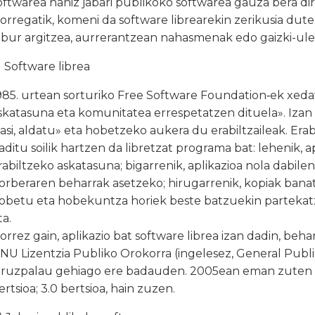
oftwarea nahiz jabari publikoko softwarea gauza bera dir
orregatik, komeni da software librearekin zerikusia dute
abur argitzea, aurrerantzean nahasmenak edo gaizki-ule
) Software librea
985. urtean sorturiko Free Software Foundation‑ek xedat
skatasuna eta komunitatea errespetatzen dituela». Izan 
kasi, aldatu» eta hobetzeko aukera du erabiltzaileak. Era
aditu soilik hartzen da libretzat programa bat: lehenik, 
rabiltzeko askatasuna; bigarrenik, aplikazioa nola dabil
orberaren beharrak asetzeko; hirugarrenik, kopiak banatz
obetu eta hobekuntza horiek beste batzuekin partekatz
ta.
orrez gain, aplikazio bat software librea izan dadin, beha
NU Lizentzia Publiko Orokorra (ingelesez, General Public
iruzpalau gehiago ere badauden. 2005ean eman zuten ar
ertsioa; 3.0 bertsioa, hain zuzen.