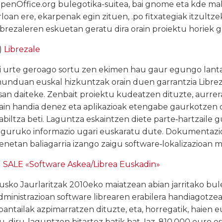
penOffice.org bulegotika-suitea, bai gnome eta kde ma
rloan ere, ekarpenak egin zituen, .po fitxategiak itzultz
ibrezaleren eskuetan geratu dira orain proiektu horiek g
)
Librezale
i urte geroago sortu zen ekimen hau gaur egungo lantal
unduan euskal hizkuntzak orain duen garrantzia Librez
san daiteke. Zenbait proiektu kudeatzen dituzte, aurr
ain handia denez eta aplikazioak etengabe gaurkotzen di
abiltza beti. Laguntza eskaintzen diete parte‑hartzaile g
nguruko informazio ugari euskaratu dute. Dokumentazio 
enetan baliagarria izango zaigu software‑lokalizazioan m
)
SALE «Software Askea/Librea Euskadin»
usko Jaurlaritzak 2010eko maiatzean abian jarritako bu
dministrazioan software librearen erabilera handiagotzea
bantailak azpimarratzen dituzte, eta, horregatik, haien 
u, diru-laguntzen bitartez batik bat. Iaz, 810.000 euro 