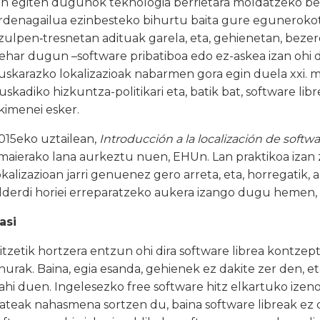
an egiten dugunok teknologia berrietara moldatzeko be
rdenagailua ezinbesteko bihurtu baita gure eguneroko
tzulpen‑tresnetan adituak garela, eta, gehienetan, beze
ehar dugun –software pribatiboa edo ez-askea izan ohi
uskarazko lokalizazioak nabarmen gora egin duela xxi
uskadiko hizkuntza-politikari eta, batik bat, software l
kimenei esker.
015eko uztailean,
Introducción a la localización de softw
maierako lana aurkeztu nuen, EHUn. Lan praktikoa izan z
okalizazioan jarri genuenez gero arreta, eta, horregatik,
lderdi horiei erreparatzeko aukera izango dugu hemen, 
asi
itzetik hortzera entzun ohi dira software librea kontzept
nurak. Baina, egia esanda, gehienek ez dakite zer den, e
ahi duen. Ingelesezko free software hitz elkartuko izeno
zateak nahasmena sortzen du, baina software libreak ez 