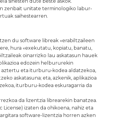
ela sinesten dute beste askok.
n zenbait unitate terminologiko labur‑
rtuak saihestearren.
zen du software libreak «erabiltzaileen
ere, hura «exekutatu, kopiatu, banatu,
biltzaileak oinarrizko lau askatasun hauek
aplikazioa edozein helbururekin
en aztertu eta iturburu‑kodea aldatzekoa,
eko askatasuna; eta, azkenik, aplikazioa
ekoa, iturburu‑kodea eskuragarria da
rrezkoa da lizentzia librearekin banatzea.
 License) izaten da ohikoena, nahiz eta
gitara software-lizentzia horren azken