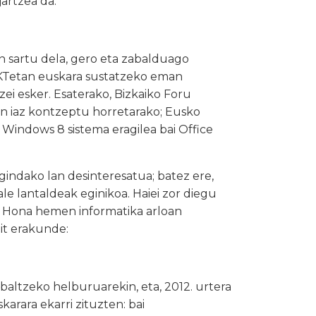
artzea da.
 sartu dela, gero eta zabalduago
IKTetan euskara sustatzeko eman
i esker. Esaterako, Bizkaiko Foru
n iaz kontzeptu horretarako; Eusko
ai Windows 8 sistema eragilea bai Office
indako lan desinteresatua; batez ere,
e lantaldeak eginikoa. Haiei zor diegu
a. Hona hemen informatika arloan
it erakunde:
altzeko helburuarekin, eta, 2012. urtera
arara ekarri zituzten: bai