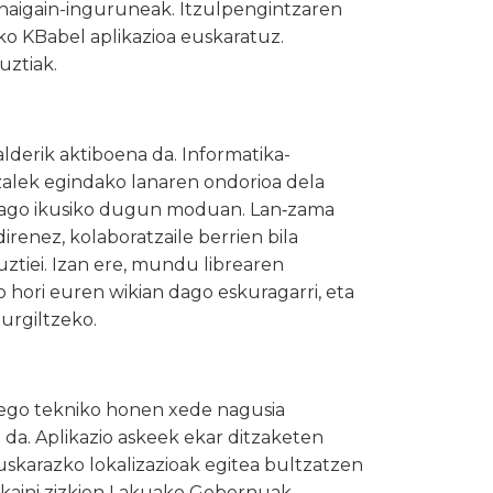
haigain-inguruneak. Itzulpengintzaren
eko KBabel aplikazioa euskaratuz.
uztiak.
derik aktiboena da. Informatika-
alek egindako lanaren ondorioa dela
erago ikusiko dugun moduan. Lan‑zama
renez, kolaboratzaile berrien bila
uztiei. Izan ere, mundu librearen
hori euren wikian dago eskuragarri, eta
urgiltzeko.
lego tekniko honen xede nagusia
 da. Aplikazio askeek ekar ditzaketen
euskarazko lokalizazioak egitea bultzatzen
eskaini zizkien Lakuako Gobernuak