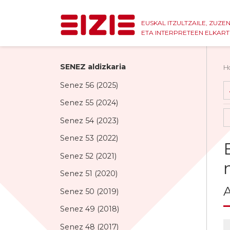
EUSKAL ITZULTZAILE, ZUZE
ETA INTERPRETEEN ELKAR
SENEZ aldizkaria
H
Senez 56 (2025)
Senez 55 (2024)
Senez 54 (2023)
Senez 53 (2022)
Senez 52 (2021)
Senez 51 (2020)
A
Senez 50 (2019)
Senez 49 (2018)
Senez 48 (2017)