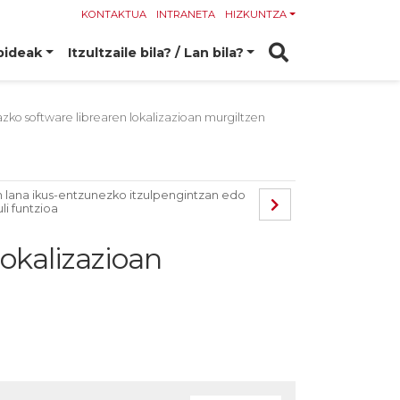
KONTAKTUA
INTRANETA
HIZKUNTZA
bideak
Itzultzaile bila? / Lan bila?
zko software librearen lokalizazioan murgiltzen
lana ikus-entzunezko itzulpengintzan edo
uli funtzioa
lokalizazioan