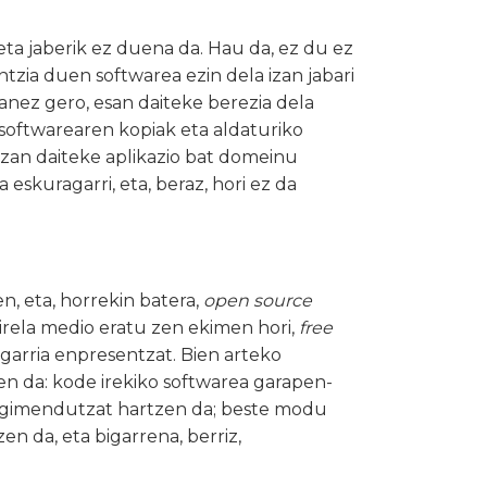
a jaberik ez duena da. Hau da, ez du ez
zentzia duen softwarea ezin dela izan jabari
anez gero, esan daiteke berezia dela
 softwarearen kopiak eta aldaturiko
 izan daiteke aplikazio bat domeinu
eskuragarri, eta, beraz, hori ez da
n, eta, horrekin batera,
open source
irela medio eratu zen ekimen hori,
free
argarria enpresentzat. Bien arteko
zen da: kode irekiko softwarea garapen-
-mugimendutzat hartzen da; beste modu
n da, eta bigarrena, berriz,