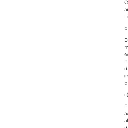
O
a
L
b
B
m
e
h
d
i
b
c
E
a
a
d