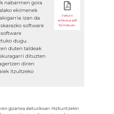
iak nabarmen gora
halako ekimenek
Irakurri
akigarria izan da
artikulua pdf
uskarazko software
formatuan.
 software
aztuko dugu.
zen duten taldeak
skuragarri dituzten
agertzen diren
aiek itzultzeko
ren gizartea deiturikoan. Hizkuntzekin