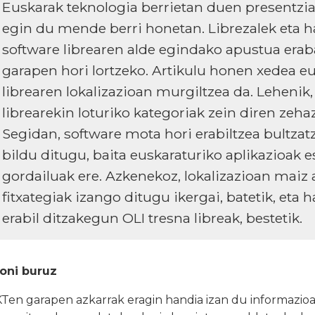
Euskarak teknologia berrietan duen presentz
egin du mende berri honetan. Librezalek eta 
software librearen alde egindako apustua erab
garapen hori lortzeko. Artikulu honen xedea e
librearen lokalizazioan murgiltzea da. Lehenik,
librearekin loturiko kategoriak zein diren zeh
Segidan, software mota hori erabiltzea bultzat
bildu ditugu, baita euskaraturiko aplikazioak e
gordailuak ere. Azkenekoz, lokalizazioan maiz 
fitxategiak izango ditugu ikergai, batetik, eta h
erabil ditzakegun OLI tresna libreak, bestetik.
oni buruz
KTen garapen azkarrak eragin handia izan du informazioa