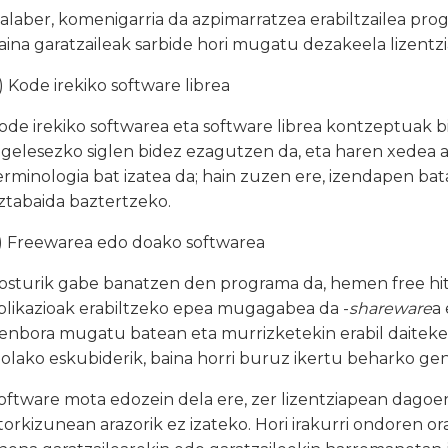
alaber, komenigarria da azpimarratzea erabiltzailea pro
aina garatzaileak sarbide hori mugatu dezakeela lizentzi
) Kode irekiko software librea
ode irekiko softwarea eta software librea kontzeptuak bil
ngelesezko siglen bidez ezagutzen da, eta haren xedea a
erminologia bat izatea da; hain zuzen ere, izendapen ba
ztabaida baztertzeko.
) Freewarea edo doako softwarea
osturik gabe banatzen den programa da, hemen free hitz
plikazioak erabiltzeko epea mugagabea da -
shareware
a
enbora mugatu batean eta murrizketekin erabil daiteke b
nolako eskubiderik, baina horri buruz ikertu beharko ge
oftware mota edozein dela ere, zer lizentziapean dago
torkizunean arazorik ez izateko. Hori irakurri ondoren or