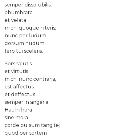
semper dissolubilis,
obumbrata
et velata
michi quoque niteris;
nunc per ludum
dorsum nudum
fero tui sceleris.
Sors salutis
et virtutis
michi nunc contraria,
est affectus
et deffectus
semper in angaria.
Hac in hora
sine mora
corde pulsum tangite;
quod per sortem