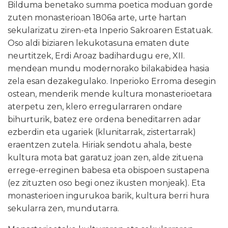
Bilduma benetako summa poetica moduan gorde
zuten monasterioan 1806a arte, urte hartan
sekularizatu ziren-eta Inperio Sakroaren Estatuak.
Oso aldi biziaren lekukotasuna ematen dute
neurtitzek, Erdi Aroaz badihardugu ere, XII.
mendean mundu modernorako bilakabidea hasia
zela esan dezakegulako. Inperioko Erroma desegin
ostean, menderik mende kultura monasterioetara
aterpetu zen, klero erregularraren ondare
bihurturik, batez ere ordena beneditarren adar
ezberdin eta ugariek (klunitarrak, zistertarrak)
eraentzen zutela. Hiriak sendotu ahala, beste
kultura mota bat garatuz joan zen, alde zituena
errege-erreginen babesa eta obispoen sustapena
(ez zituzten oso begi onez ikusten monjeak). Eta
monasterioen ingurukoa barik, kultura berri hura
sekularra zen, mundutarra.