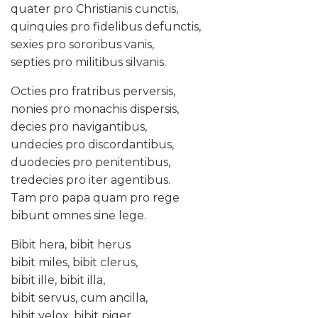
quater pro Christianis cunctis,
quinquies pro fidelibus defunctis,
sexies pro sororibus vanis,
septies pro militibus silvanis.
Octies pro fratribus perversis,
nonies pro monachis dispersis,
decies pro navigantibus,
undecies pro discordantibus,
duodecies pro penitentibus,
tredecies pro iter agentibus.
Tam pro papa quam pro rege
bibunt omnes sine lege.
Bibit hera, bibit herus
bibit miles, bibit clerus,
bibit ille, bibit illa,
bibit servus, cum ancilla,
bibit velox, bibit piger,