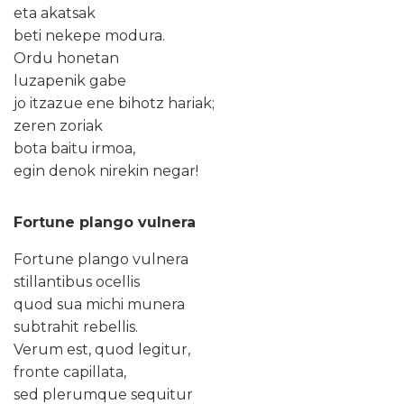
eta akatsak
beti nekepe modura.
Ordu honetan
luzapenik gabe
jo itzazue ene bihotz hariak;
zeren zoriak
bota baitu irmoa,
egin denok nirekin negar!
Fortune plango vulnera
Fortune plango vulnera
stillantibus ocellis
quod sua michi munera
subtrahit rebellis.
Verum est, quod legitur,
fronte capillata,
sed plerumque sequitur