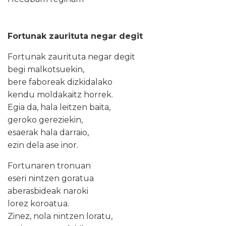
Fortunak zaurituta negar degit
Fortunak zaurituta negar degit
begi malkotsuekin,
bere faboreak dizkidalako
kendu moldakaitz horrek.
Egia da, hala leitzen baita,
geroko gereziekin,
esaerak hala darraio,
ezin dela ase inor.
Fortunaren tronuan
eseri nintzen goratua
aberasbideak naroki
lorez koroatua.
Zinez, nola nintzen loratu,