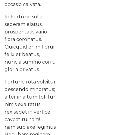
occasio calvata.
In Fortune solio
sederam elatus,
prosperitatis vario
flora coronatus.
Quicquid enim florui
felix et beatus,
nunc a summo corrui
gloria privatus.
Fortune rota volvitur:
descendo minoratus;
alter in altum tollitur;
nimis exaltatus
rex sedet in vertice
caveat ruinam!
nam sub axe legimus
Hecubam reginam