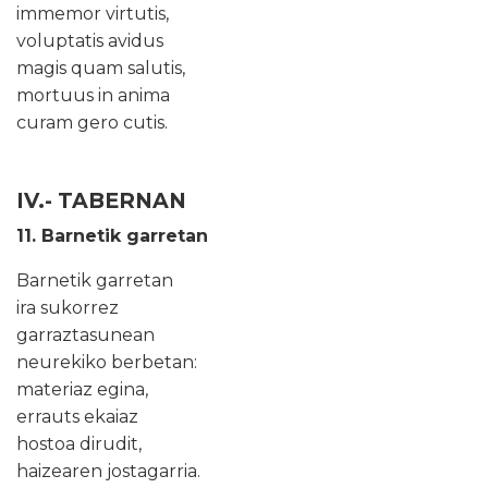
immemor virtutis,
voluptatis avidus
magis quam salutis,
mortuus in anima
curam gero cutis.
IV.- TABERNAN
11. Barnetik garretan
Barnetik garretan
ira sukorrez
garraztasunean
neurekiko berbetan:
materiaz egina,
errauts ekaiaz
hostoa dirudit,
haizearen jostagarria.