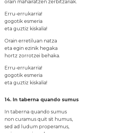
orain mahairatzen zerbitzariak.
Erru-errukarria!
gogotik esmeria
eta guztiz kiskalia!
Orain erretiluan natza
eta egin ezinik hegaka
hortz zorrotzei behaka.
Erru-errukarria!
gogotik esmeria
eta guztiz kiskalia!
14. In taberna quando sumus
In taberna quando sumus
non curamus quit sit humus,
sed ad ludum properamus,