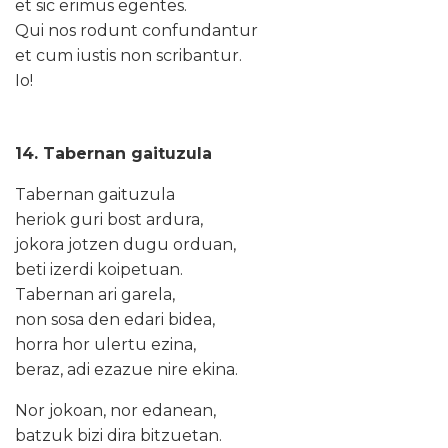
et sic erimus egentes.
Qui nos rodunt confundantur
et cum iustis non scribantur.
Io!
14. Tabernan gaituzula
Tabernan gaituzula
heriok guri bost ardura,
jokora jotzen dugu orduan,
beti izerdi koipetuan.
Tabernan ari garela,
non sosa den edari bidea,
horra hor ulertu ezina,
beraz, adi ezazue nire ekina.
Nor jokoan, nor edanean,
batzuk bizi dira bitzuetan.