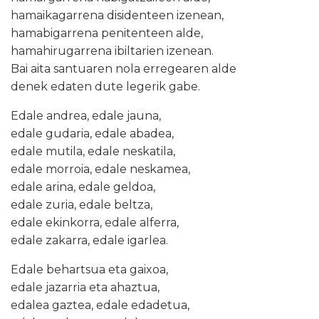
hamaikagarrena disidenteen izenean,
hamabigarrena penitenteen alde,
hamahirugarrena ibiltarien izenean.
Bai aita santuaren nola erregearen alde
denek edaten dute legerik gabe.
Edale andrea, edale jauna,
edale gudaria, edale abadea,
edale mutila, edale neskatila,
edale morroia, edale neskamea,
edale arina, edale geldoa,
edale zuria, edale beltza,
edale ekinkorra, edale alferra,
edale zakarra, edale igarlea.
Edale behartsua eta gaixoa,
edale jazarria eta ahaztua,
edalea gaztea, edale edadetua,