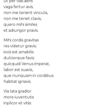
ut per vias aeris
vaga fertur avis;
non me tenent vincula,
non me tenet clavis,
quero mihi similes
et adiungor pravis.
Mihi cordis gravitas
res videtur gravis;
iocis est amabilis
dulciorque favis;
quicquid Venus imperat,
labor est suavis,
que nunquam in cordibus
habitat ignavis.
Via lata gradior
more iuventutis
inplicor et vitiis