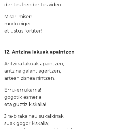
dentes frendentes video.
Miser, miser!
modo niger
et ustus fortiter!
12. Antzina lakuak apaintzen
Antzina lakuak apaintzen,
antzina galant agertzen,
artean zisnea nintzen.
Erru-errukarria!
gogotik esmeria
eta guztiz kiskalia!
Jira-biraka nau sukalkinak;
suak gogor kiskalia;