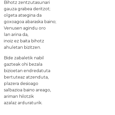
Bihotz zentzutasunari
gauza grabea deritzot;
olgeta atsegina da
goxoagoa abaraska baino;
Venusen agindu oro
lan arina da,
inoiz ez baita bihotz
ahuletan bizitzen.
Bide zabaletik nabil
gazteak ohi bezala
bizioetan endredatuta
bertuteaz atzenduta,
plazera desioago
salbazioa baino areago,
ariman hilotzik
azalaz arduraturik.