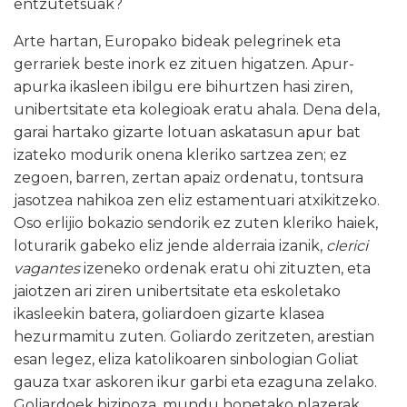
entzutetsuak?
Arte hartan, Europako bideak pelegrinek eta
gerrariek beste inork ez zituen higatzen. Apur-
apurka ikasleen ibilgu ere bihurtzen hasi ziren,
unibertsitate eta kolegioak eratu ahala. Dena dela,
garai hartako gizarte lotuan askatasun apur bat
izateko modurik onena kleriko sartzea zen; ez
zegoen, barren, zertan apaiz ordenatu, tontsura
jasotzea nahikoa zen eliz estamentuari atxikitzeko.
Oso erlijio bokazio sendorik ez zuten kleriko haiek,
loturarik gabeko eliz jende alderraia izanik,
clerici
vagantes
izeneko ordenak eratu ohi zituzten, eta
jaiotzen ari ziren unibertsitate eta eskoletako
ikasleekin batera, goliardoen gizarte klasea
hezurmamitu zuten. Goliardo zeritzeten, arestian
esan legez, eliza katolikoaren sinbologian Goliat
gauza txar askoren ikur garbi eta ezaguna zelako.
Goliardoek bizipoza, mundu honetako plazerak,