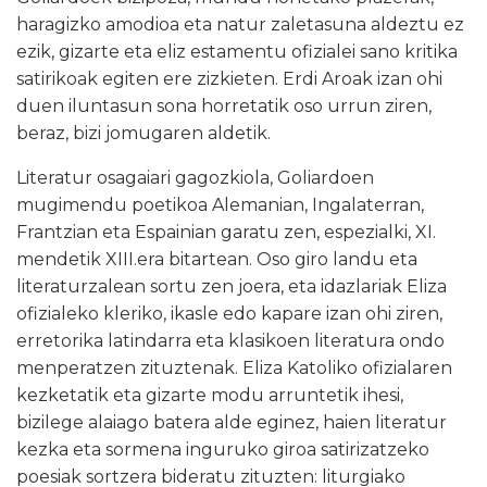
haragizko amodioa eta natur zaletasuna aldeztu ez
ezik, gizarte eta eliz estamentu ofizialei sano kritika
satirikoak egiten ere zizkieten. Erdi Aroak izan ohi
duen iluntasun sona horretatik oso urrun ziren,
beraz, bizi jomugaren aldetik.
Literatur osagaiari gagozkiola, Goliardoen
mugimendu poetikoa Alemanian, Ingalaterran,
Frantzian eta Espainian garatu zen, espezialki, XI.
mendetik XIII.era bitartean. Oso giro landu eta
literaturzalean sortu zen joera, eta idazlariak Eliza
ofizialeko kleriko, ikasle edo kapare izan ohi ziren,
erretorika latindarra eta klasikoen literatura ondo
menperatzen zituztenak. Eliza Katoliko ofizialaren
kezketatik eta gizarte modu arruntetik ihesi,
bizilege alaiago batera alde eginez, haien literatur
kezka eta sormena inguruko giroa satirizatzeko
poesiak sortzera bideratu zituzten: liturgiako