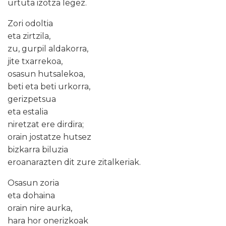
urtuta izotza legez.
Zori odoltia
eta zirtzila,
zu, gurpil aldakorra,
jite txarrekoa,
osasun hutsalekoa,
beti eta beti urkorra,
gerizpetsua
eta estalia
niretzat ere dirdira;
orain jostatze hutsez
bizkarra biluzia
eroanarazten dit zure zitalkeriak.
Osasun zoria
eta dohaina
orain nire aurka,
hara hor onerizkoak