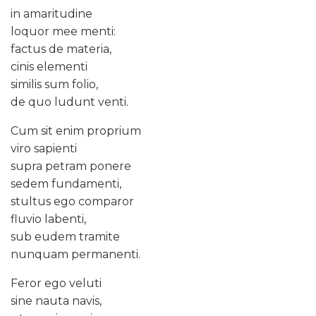
in amaritudine
loquor mee menti:
factus de materia,
cinis elementi
similis sum folio,
de quo ludunt venti.
Cum sit enim proprium
viro sapienti
supra petram ponere
sedem fundamenti,
stultus ego comparor
fluvio labenti,
sub eudem tramite
nunquam permanenti.
Feror ego veluti
sine nauta navis,