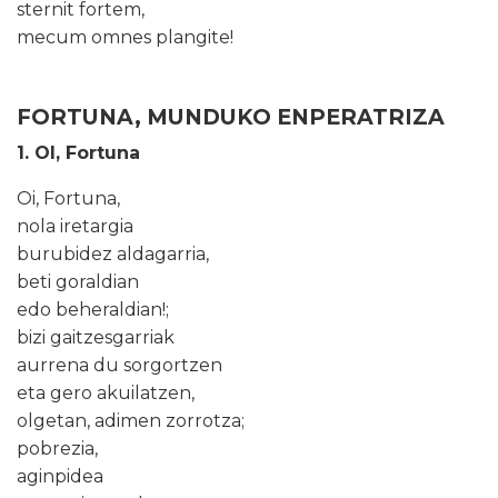
sternit fortem,
mecum omnes plangite!
FORTUNA, MUNDUKO ENPERATRIZA
1. OI, Fortuna
Oi, Fortuna,
nola iretargia
burubidez aldagarria,
beti goraldian
edo beheraldian!;
bizi gaitzesgarriak
aurrena du sorgortzen
eta gero akuilatzen,
olgetan, adimen zorrotza;
pobrezia,
aginpidea