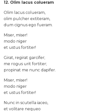
12. Olim lacus colueram
Olim lacus colueram,
olim pulcher extiteram,
dum cignus ego fueram.
Miser, miser!
modo niger
et ustus fortiter!
Girat, regirat garcifer;
me rogus urit fortiter;
propinat me nunc dapifer.
Miser, miser!
modo niger
et ustus fortiter!
Nunc in scutella iaceo,
et volitare nequeo