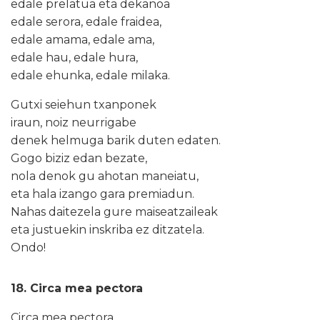
edale prelatua eta dekanoa
edale serora, edale fraidea,
edale amama, edale ama,
edale hau, edale hura,
edale ehunka, edale milaka.
Gutxi seiehun txanponek
iraun, noiz neurrigabe
denek helmuga barik duten edaten.
Gogo biziz edan bezate,
nola denok gu ahotan maneiatu,
eta hala izango gara premiadun.
Nahas daitezela gure maiseatzaileak
eta justuekin inskriba ez ditzatela.
Ondo!
18. Circa mea pectora
Circa mea pectora