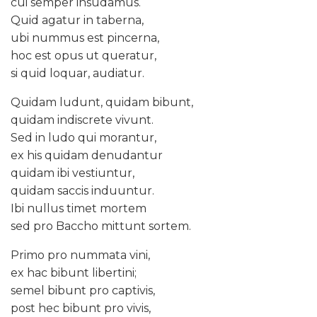
cui semper insudamus.
Quid agatur in taberna,
ubi nummus est pincerna,
hoc est opus ut queratur,
si quid loquar, audiatur.
Quidam ludunt, quidam bibunt,
quidam indiscrete vivunt.
Sed in ludo qui morantur,
ex his quidam denudantur
quidam ibi vestiuntur,
quidam saccis induuntur.
Ibi nullus timet mortem
sed pro Baccho mittunt sortem.
Primo pro nummata vini,
ex hac bibunt libertini;
semel bibunt pro captivis,
post hec bibunt pro vivis,