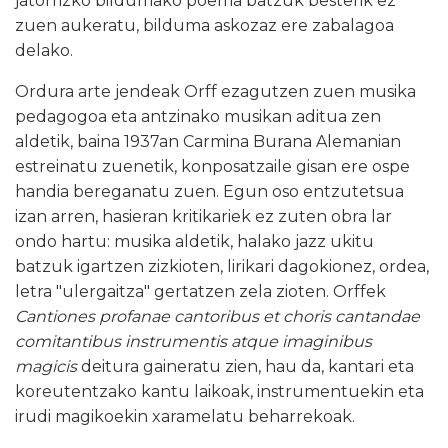
jatorrizko bildumako poema batzuk besterik ez
zuen aukeratu, bilduma askozaz ere zabalagoa
delako.
Ordura arte jendeak Orff ezagutzen zuen musika
pedagogoa eta antzinako musikan aditua zen
aldetik, baina 1937an Carmina Burana Alemanian
estreinatu zuenetik, konposatzaile gisan ere ospe
handia bereganatu zuen. Egun oso entzutetsua
izan arren, hasieran kritikariek ez zuten obra lar
ondo hartu: musika aldetik, halako jazz ukitu
batzuk igartzen zizkioten, lirikari dagokionez, ordea,
letra "ulergaitza" gertatzen zela zioten. Orffek
Cantiones profanae cantoribus et choris cantandae
comitantibus instrumentis atque imaginibus
magicis
deitura gaineratu zien, hau da, kantari eta
koreutentzako kantu laikoak, instrumentuekin eta
irudi magikoekin xaramelatu beharrekoak.