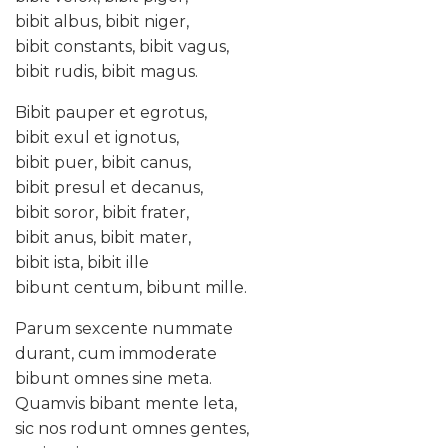
bibit albus, bibit niger,
bibit constants, bibit vagus,
bibit rudis, bibit magus.
Bibit pauper et egrotus,
bibit exul et ignotus,
bibit puer, bibit canus,
bibit presul et decanus,
bibit soror, bibit frater,
bibit anus, bibit mater,
bibit ista, bibit ille
bibunt centum, bibunt mille.
Parum sexcente nummate
durant, cum immoderate
bibunt omnes sine meta.
Quamvis bibant mente leta,
sic nos rodunt omnes gentes,