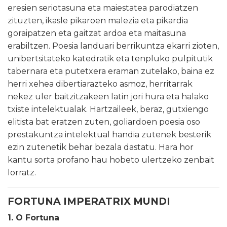
eresien seriotasuna eta maiestatea parodiatzen
zituzten, ikasle pikaroen malezia eta pikardia
goraipatzen eta gaitzat ardoa eta maitasuna
erabiltzen. Poesia landuari berrikuntza ekarri zioten,
unibertsitateko katedratik eta tenpluko pulpitutik
tabernara eta putetxera eraman zutelako, baina ez
herri xehea dibertiarazteko asmoz, herritarrak
nekez uler baitzitzakeen latin jori hura eta halako
txiste intelektualak. Hartzaileek, beraz, gutxiengo
elitista bat eratzen zuten, goliardoen poesia oso
prestakuntza intelektual handia zutenek besterik
ezin zutenetik behar bezala dastatu. Hara hor
kantu sorta profano hau hobeto ulertzeko zenbait
lorratz.
FORTUNA IMPERATRIX MUNDI
1. O Fortuna