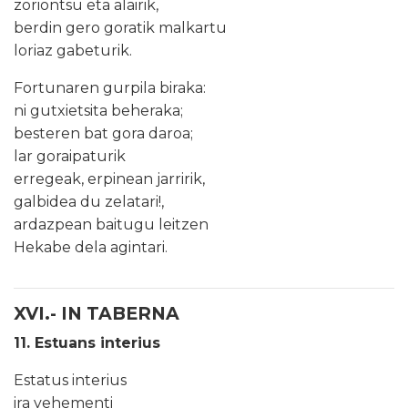
zoriontsu eta alairik,
berdin gero goratik malkartu
loriaz gabeturik.
Fortunaren gurpila biraka:
ni gutxietsita beheraka;
besteren bat gora daroa;
lar goraipaturik
erregeak, erpinean jarririk,
galbidea du zelatari!,
ardazpean baitugu leitzen
Hekabe dela agintari.
XVI.- IN TABERNA
11. Estuans interius
Estatus interius
ira vehementi