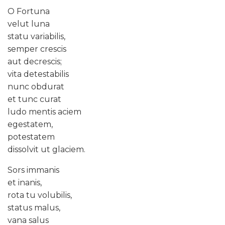
O Fortuna
velut luna
statu variabilis,
semper crescis
aut decrescis;
vita detestabilis
nunc obdurat
et tunc curat
ludo mentis aciem
egestatem,
potestatem
dissolvit ut glaciem.
Sors immanis
et inanis,
rota tu volubilis,
status malus,
vana salus