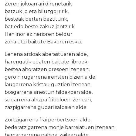
Zeren jokoan ari direnetarik
batzuk jo eta biluzgorririk,
besteak bertan beztiturik,
bat edo beste zakuz jantzirik.
Han inor ez herioren beldur
zoria utzi baitute Bakoren esku.
Lehena ardoak aberastuaren alde,
harengatik edaten baitute libroek;
bestea ahoratzen presoen izenean,
gero hirugarrena irensten bizien alde,
laugarrena kristau guztien izenean,
bosgarrena sinestun hildakoen alde,
seigarrena ahizpa friboloen izenean,
zazpigarrena gudari salbaien alde.
Zortzigarrena frai perbertsoen alde,
bederatzigarrena monje barreiatuen izenean,
hamargarrena nabigatzaileen alde,