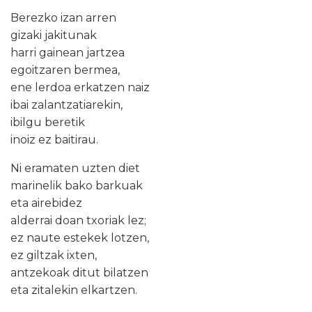
Berezko izan arren
gizaki jakitunak
harri gainean jartzea
egoitzaren bermea,
ene lerdoa erkatzen naiz
ibai zalantzatiarekin,
ibilgu beretik
inoiz ez baitirau.
Ni eramaten uzten diet
marinelik bako barkuak
eta airebidez
alderrai doan txoriak lez;
ez naute estekek lotzen,
ez giltzak ixten,
antzekoak ditut bilatzen
eta zitalekin elkartzen.