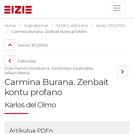
Home
Argitalpenak
SENEZ aldizkaria
Senez 39 (2010)
Carmina Burana. Zenbait kontu profano
Senez 39 (2010)
Editoriala
Jose Ramon Etxebarria, zientzialari itzultzailea
(elkarrizketa)
Carmina Burana. Zenbait
kontu profano
Karlos del Olmo
Artikulua PDFn