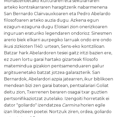
Monasterioetako kulturaren eta sekularraren
arteko kontrakarraren haragitzerik nabarmenena
San Bernardo Clairvauxkoaren eta Pedro Abelardo
filosofoaren arteko auzia dugu. Azkena egun
ezagun-ezaguna dugu Eloisari zion onerizkoaren
inguruan eraturiko legendaren ondorioz. Sinesmen
arerio biek elkarri aurpegiko larruak ondo ere ondo
ikusi zizkioten 1140. urtean, Sens-eko kontzilioan.
Batzar hark Abelardoren tesiei gaitz iritzi bazien ere,
ez zuen lortu garai hartako gizarteak filosofo
maitemindua gizakion pentsamenduaren gailur
argitsuenetako batzat jotzea galarazterik. San
Bernardok, Abelardori azpia jatearren, ikur biblikoen
mendean bizi zen garai batean, pentsalariari Goliat
deitu zion, Txerrenen beraren osagai txar guztien
pertsonifikaziotzat zutelako. Izengoiti horretatik ei
dator "goliardo" izendatzea
Carmina
horien egile
izan litezkeen poetei. Nortzuk ziren, ordea, goliardo