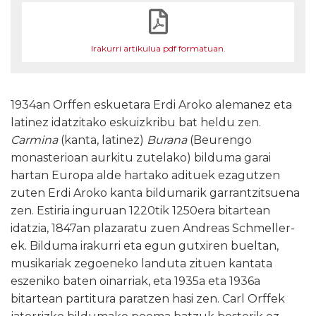
Irakurri artikulua pdf formatuan.
1934an Orffen eskuetara Erdi Aroko alemanez eta
latinez idatzitako eskuizkribu bat heldu zen.
Carmina
(kanta, latinez)
Burana
(Beurengo
monasterioan aurkitu zutelako) bilduma garai
hartan Europa alde hartako adituek ezagutzen
zuten Erdi Aroko kanta bildumarik garrantzitsuena
zen. Estiria inguruan 1220tik 1250era bitartean
idatzia, 1847an plazaratu zuen Andreas Schmeller-
ek. Bilduma irakurri eta egun gutxiren bueltan,
musikariak zegoeneko landuta zituen kantata
eszeniko baten oinarriak, eta 1935a eta 1936a
bitartean partitura paratzen hasi zen. Carl Orffek