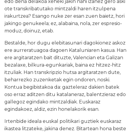
edo dena delakoa xeheki jakin nahi izanez gero aski
ote transkribatutako mintzaldi haren itzulpena
irakurtzea? Esango nuke zer esan zuen baietz, hori
jakingo genukeela; ez, alabaina, nola, zer espresio-
moduz, doinuz, etab.
Bestalde, hor dugu elebitasunari dagokionez askoz
ere aurreratuagoa dagoen Kataluniaren kasua. Han
ere argitaratzen bait dituzte, Valencian eta Galizan
bezalaxe, bilkura-egunkariak, baina ez hitzez-hitz
itzuliak. Han transkripzio hutsa argitaratzen dute,
beharrezko zuzenketak egin ondoren, noski.
Kontua begibistakoa da: gazteleraz dakien batek
oso erraz aditzen ditu katalaneraz, balentzieraz edo
gallegoz egindako mintzaldiak. Euskaraz
egindakoez, aldiz, ezin honelakorik esan.
Irtenbide ideala euskal politikari guztiek euskaraz
ikastea litzateke, jakina denez. Bitartean hona beste