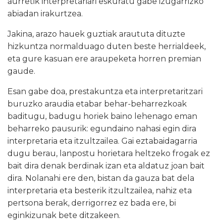
aurretik interpretariari eskuratu gabe izugarrizko
abiadan irakurtzea.
Jakina, arazo hauek guztiak araututa dituzte
hizkuntza normalduago duten beste herrialdeek,
eta gure kasuan ere araupeketa horren premian
gaude.
Esan gabe doa, prestakuntza eta interpretaritzari
buruzko araudia etabar behar-beharrezkoak
baditugu, badugu horiek baino lehenago eman
beharreko pausurik: egundaino nahasi egin dira
interpretaria eta itzultzailea. Gai eztabaidagarria
dugu berau, lanpostu horietara heltzeko frogak ez
bait dira denak berdinak izan eta aldatuz joan bait
dira. Nolanahi ere den, bistan da gauza bat dela
interpretaria eta besterik itzultzailea, nahiz eta
pertsona berak, derrigorrez ez bada ere, bi
eginkizunak bete ditzakeen.