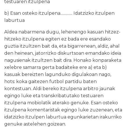
testuaren itzulpena
b) Esan osteko itzulpena.............. Idatzizko itzulpen
laburtua
Aldea nabarmena dugu, lehenengo kasuan hitzez-
hitzeko itzulpena egiten ez bada ere esandako
guztia itzultzen bait da, eta bigarrenean, aldiz, ahal
den heinean, jatorrizko diskurtsoan emandako ideia
nagusienak itzultzen bait dira. Honako konparaketa
xelebre samarra gerta badaiteke ere a) eta b)
kasuak bereizten lagunduko digulakoan nago,
hots: koka gaitezen futbol partidu baten
kontestuan. Aldi bereko itzulpena arbitro jaunak
egingo luke eta transkribatutako testuaren
itzulpena mobiolatik aterako genuke. Esan osteko
itzulpena komentaristak egingo luke zuzenean, eta
idatzizko itzulpen laburtua egunkarietan irakurriko
genuke astelehen goizean.