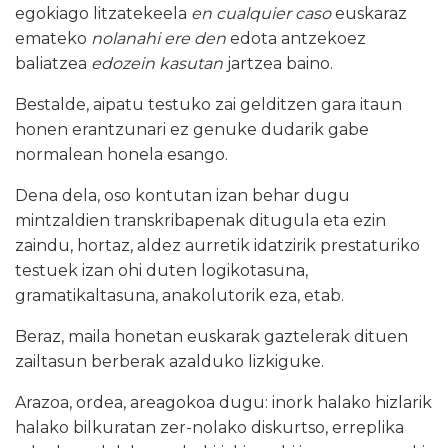
egokiago litzatekeela
en cualquier caso
euskaraz
emateko
nolanahi ere den
edota antzekoez
baliatzea
edozein kasutan
jartzea baino.
Bestalde, aipatu testuko zai gelditzen gara itaun
honen erantzunari ez genuke dudarik gabe
normalean honela esango.
Dena dela, oso kontutan izan behar dugu
mintzaldien transkribapenak ditugula eta ezin
zaindu, hortaz, aldez aurretik idatzirik prestaturiko
testuek izan ohi duten logikotasuna,
gramatikaltasuna, anakolutorik eza, etab.
Beraz, maila honetan euskarak gaztelerak dituen
zailtasun berberak azalduko lizkiguke.
Arazoa, ordea, areagokoa dugu: inork halako hizlarik
halako bilkuratan zer-nolako diskurtso, erreplika