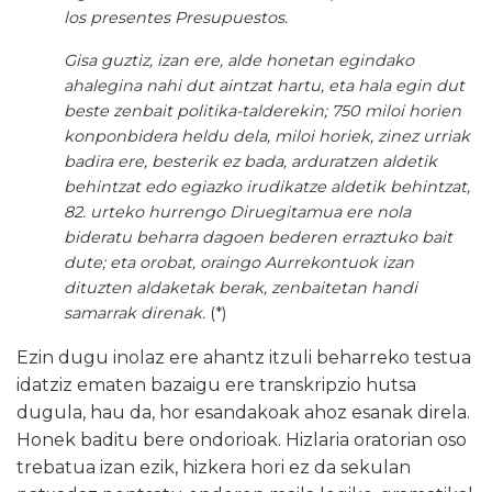
los presentes Presupuestos.
Gisa guztiz, izan ere, alde honetan egindako
ahalegina nahi dut aintzat hartu, eta hala egin dut
beste zenbait politika-talderekin; 750 miloi horien
konponbidera heldu dela, miloi horiek, zinez urriak
badira ere, besterik ez bada, arduratzen aldetik
behintzat edo egiazko irudikatze aldetik behintzat,
82. urteko hurrengo Diruegitamua ere nola
bideratu beharra dagoen bederen erraztuko bait
dute; eta orobat, oraingo Aurrekontuok izan
dituzten aldaketak berak, zenbaitetan handi
samarrak direnak.
(*)
Ezin dugu inolaz ere ahantz itzuli beharreko testua
idatziz ematen bazaigu ere transkripzio hutsa
dugula, hau da, hor esandakoak ahoz esanak direla.
Honek baditu bere ondorioak. Hizlaria oratorian oso
trebatua izan ezik, hizkera hori ez da sekulan