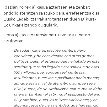
Idazlan honek a) kasua aztertzen eta zenbait
ondorio ateratzen saiatuko gara, erreferentzia gisa
Eusko Legebiltzarrak argitaratzen duen Bilkura-
Egunkaria izango dugularik.
Hona a) kasuko transkribatutako testu baten
itzulpena:
De todas maneras, efectivamente, quiero
considerar, y he considerado con otros grupos
politicos, pues, el esfuerzo que ha habido en este
sentido; que se ha llegado a esa soluci6n de esos
750 millones que, aunque realmente son
insuficientes, pues van a posibilitar por lo menos,
aunque sea a nivel de atenci6n o aunque sea a
nivel, bueno, de un simbolismo real, c6mo se debe
orientar tambien el pr6ximo Presupuesto del ano
82, y tambien, pues, las mismas variaciones, y en
algunos casos de cierta entidad, que han sufrido