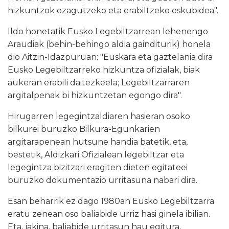
hizkuntzok ezagutzeko eta erabiltzeko eskubidea".
Ildo honetatik Eusko Legebiltzarrean lehenengo
Araudiak (behin-behingo aldia gainditurik) honela
dio Aitzin-Idazpuruan: "Euskara eta gaztelania dira
Eusko Legebiltzarreko hizkuntza ofizialak, biak
aukeran erabili daitezkeela; Legebiltzarraren
argitalpenak bi hizkuntzetan egongo dira".
Hirugarren legegintzaldiaren hasieran osoko
bilkurei buruzko Bilkura-Egunkarien
argitarapenean hutsune handia batetik, eta,
bestetik, Aldizkari Ofizialean legebiltzar eta
legegintza bizitzari eragiten dieten egitateei
buruzko dokumentazio urritasuna nabari dira.
Esan beharrik ez dago 1980an Eusko Legebiltzarra
eratu zenean oso baliabide urriz hasi ginela ibilian.
Eta, jakina, baliabide urritasun hau egitura,