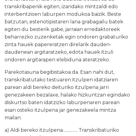
transkribapenik egiten, izandako mintzaldi edo
interbentzioen laburpen modukoa baizik. Beste
batzutan, estenotipistaren lana grabagailu batek
egiten du besterik gabe, jarraian erredaktoreek
beharrezko zuzenketak egin ondoren grabaturiko
zinta hauek papereratzen direlarik dauden-
daudenean argitaratzeko, edota hauek itzuli
ondoren argitarapen elebiduna ateratzeko.
Parekotasuna begibistakoa da. Esan nahi dut,
transkribatutako testuaren itzulpen idatziaren
parean aldi bereko deituriko itzulpena jarri
genezakeen bezalaxe, halako hizkuntzan egindako
diskurtso baten idatzizko laburpenaren parean
esan osteko itzulpena jar genezakeela mintza
mailan:
a) Aldi bereko itzulpena................ Transkribaturiko