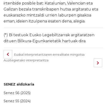
irtenbide posible bat: Katalunian, Valencian eta
Galizan bezala transkribapen hutsa argitaratu eta
euskarazko mintzaldi urrien laburpen gisakoa
eman, ideien itzulpena esaten dena, alegia.
(*) Bi testuok Eusko Legebiltzarrak argitaratzen
dituen Bilkura-Egunkarietatik hartuak dira.
Euskal interpretaritzaren errealitate mingotsa
Auzitegietako interpretaritza
SENEZ aldizkaria
Senez 56 (2025)
Senez 55 (2024)