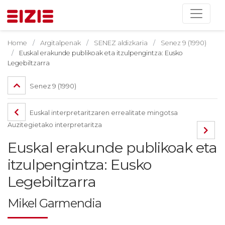
Home
Argitalpenak
SENEZ aldizkaria
Senez 9 (1990)
Euskal erakunde publikoak eta itzulpengintza: Eusko
Legebiltzarra
Senez 9 (1990)
Euskal interpretaritzaren errealitate mingotsa
Auzitegietako interpretaritza
Euskal erakunde publikoak eta
itzulpengintza: Eusko
Legebiltzarra
Mikel Garmendia