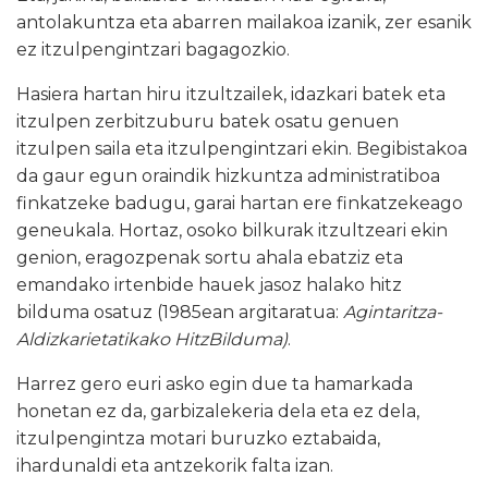
antolakuntza eta abarren mailakoa izanik, zer esanik
ez itzulpengintzari bagagozkio.
Hasiera hartan hiru itzultzailek, idazkari batek eta
itzulpen zerbitzuburu batek osatu genuen
itzulpen saila eta itzulpengintzari ekin. Begibistakoa
da gaur egun oraindik hizkuntza administratiboa
finkatzeke badugu, garai hartan ere finkatzekeago
geneukala. Hortaz, osoko bilkurak itzultzeari ekin
genion, eragozpenak sortu ahala ebatziz eta
emandako irtenbide hauek jasoz halako hitz
bilduma osatuz (1985ean argitaratua:
Agintaritza-
Aldizkarietatikako HitzBilduma)
.
Harrez gero euri asko egin due ta hamarkada
honetan ez da, garbizalekeria dela eta ez dela,
itzulpengintza motari buruzko eztabaida,
ihardunaldi eta antzekorik falta izan.