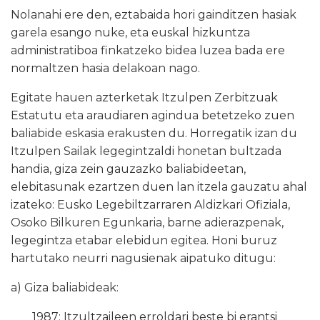
Nolanahi ere den, eztabaida hori gainditzen hasiak
garela esango nuke, eta euskal hizkuntza
administratiboa finkatzeko bidea luzea bada ere
normaltzen hasia delakoan nago.
Egitate hauen azterketak Itzulpen Zerbitzuak
Estatutu eta araudiaren agindua betetzeko zuen
baliabide eskasia erakusten du. Horregatik izan du
Itzulpen Sailak legegintzaldi honetan bultzada
handia, giza zein gauzazko baliabideetan,
elebitasunak ezartzen duen lan itzela gauzatu ahal
izateko: Eusko Legebiltzarraren Aldizkari Ofiziala,
Osoko Bilkuren Egunkaria, barne adierazpenak,
legegintza etabar elebidun egitea. Honi buruz
hartutako neurri nagusienak aipatuko ditugu:
a) Giza baliabideak:
1987: Itzultzaileen erroldari beste bi erantsi