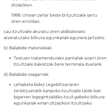
zitzaizkion.
1988: Urtean zehar beste bi itzultzaile sartu
ziren erroldan.
Lau itzultzaile akuratu ziren aldibaterako
atzeratutako bilkura-egunkariak egunera jartzeko.
b) Baliabide materialeak:
Testuen tratamendurako pantailak ezarri ziren
itzultzaile bakoitzak bere terminala duelarik.
d) Baliabide osagarriak:
Lehiaketa bidez Legebiltzarraren
zerbitzuetatik kanpoko itzultzaile talde bati
bigarren legegintzaldiko itzuli gabeko bilkura-
egunkariak eman zitzaizkion itzultzeko.