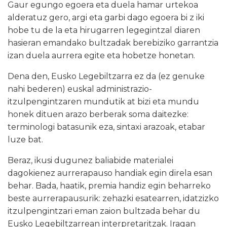
Gaur egungo egoera eta duela hamar urtekoa
alderatuz gero, argi eta garbi dago egoera bi z iki
hobe tu de la eta hirugarren legegintzal diaren
hasieran emandako bultzadak berebiziko garrantzia
izan duela aurrera egite eta hobetze honetan.
Dena den, Eusko Legebiltzarra ez da (ez genuke
nahi bederen) euskal administrazio-
itzulpengintzaren mundutik at bizi eta mundu
honek dituen arazo berberak soma daitezke:
terminologi batasunik eza, sintaxi arazoak, etabar
luze bat.
Beraz, ikusi dugunez baliabide materialei
dagokienez aurrerapauso handiak egin direla esan
behar. Bada, haatik, premia handiz egin beharreko
beste aurrerapausurik: zehazki esatearren, idatzizko
itzulpengintzari eman zaion bultzada behar du
Eusko Legebiltzarrean interpretaritzak. Iragan