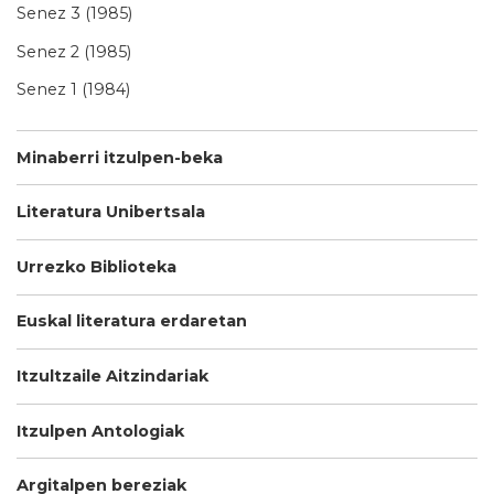
Senez 3 (1985)
Senez 2 (1985)
Senez 1 (1984)
Minaberri itzulpen-beka
Literatura Unibertsala
Urrezko Biblioteka
Euskal literatura erdaretan
Itzultzaile Aitzindariak
Itzulpen Antologiak
Argitalpen bereziak