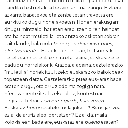
patxadaz pentsatu ondoren maila logiko-gramatikal
handiko testuetakoa bezain landua izango. Hizkera
azkarra, bapatekoa eta zenbaitetan traketsa ere
aurkituko dugu honelakoetan. Honen erakusgarri
ditugu mintzaldi horietan erabiltzen diren hainbat
eta hainbat "muletilla" eta antzeko askotan sobran
bait daude, hala nola
bueno, en definitiva, pues,
efectivamente
... Hauek, gehienetan, hutsuneak
betetzeko besterik ez dira eta, jakina, euskaraz ere
badugu horrelakorik. Arazoa, alabaina, gaztelerazko
"muletilla" horiek itzultzeko euskarazko baliokideak
topatzean datza. Gaztelerazko pues euskaraz bada
esaten dugu, eta erruz edo maizegi gainera.
Efectivamente itzultzeko, aldiz, kontestuari
begiratu behar:
izan ere, egia da, hain zuzen
...
Euskaraz
bueno
esateko nola jokatu? Beno jartzea
ez al da artifizialegi gertatzen? Ez al da, maila
kolokialean bada ere, euskaraz ere
bueno
esaten?