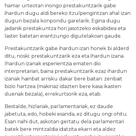
hamar urteotan inongo prestakuntzarik gabe
ihardun dugu aldi bereko itzulpengintzan ahal izan
dugun bezala konpondu garelarik. Egina dugu
jadanik prestakuntza hori jasotzeko eskabidea eta
laster batetan erantzungo digutelakoan gaude.
Prestakuntzarik gabe ihardun izan honek bi alderd
ditu, noski: prestakuntzarik eza eta ihardun izana.
Ihardun izanak esperientzia ematen dio
interpretariari, baina prestakuntzarik ezaz ihardun
izanak hainbat arrisku dakar bere baitan: zenbait
bizio hartzea (makinaz idazten bere kasa ikasten
duenak bezala), errekurtsorik eza, etab.
Bestalde, hizlariak, parlamentariak, ez daude
jabetuta, edo, hobeki esanda, ez ditugu ongi ohitu.
Esan nahi dut, askotan gertatu dela parlamentari
batek bere mintzaldia idatzita ekarri eta aldez