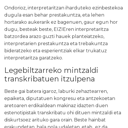
Ondorioz, interpretaritzan iharduteko ezinbestekoa
dugula esan behar prestakuntza, eta lehen
hortarako aukerarik ez bagenuen, gaur egun hor
dugu, besteak beste, EIZIEren interpretaritza
batzordea arazo guzti hauek planteiatzeko,
interpretarien prestakuntza eta trebakuntza
bideratzeko eta esperientziak elkar trukatuz
interpretaritza garatzeko.
Legebiltzarreko mintzaldi
transkribatuen itzulpena
Beste gai batera igaroz, laburki zehaztearren,
epaiketa, diputatuen kongresu eta antzekoetan
aretoaren erdikaldean makinaz idazten duen
estenotipistak transkribatu ohi dituen mintzaldi eta
diskurtsoez arituko gara orain. Beste hainbat
erakundetan, hala nola udaletan, etab., ez da