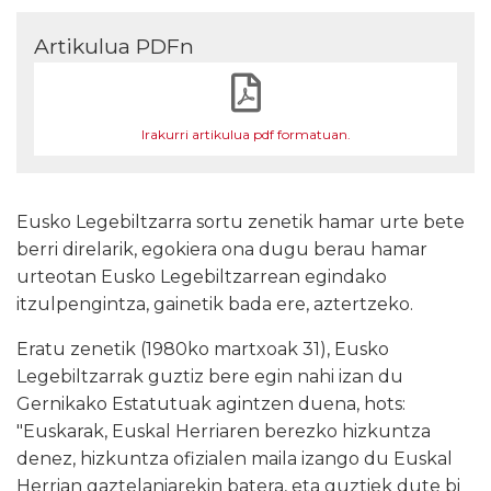
Artikulua PDFn
Irakurri artikulua pdf formatuan.
Eusko Legebiltzarra sortu zenetik hamar urte bete
berri direlarik, egokiera ona dugu berau hamar
urteotan Eusko Legebiltzarrean egindako
itzulpengintza, gainetik bada ere, aztertzeko.
Eratu zenetik (1980ko martxoak 31), Eusko
Legebiltzarrak guztiz bere egin nahi izan du
Gernikako Estatutuak agintzen duena, hots:
"Euskarak, Euskal Herriaren berezko hizkuntza
denez, hizkuntza ofizialen maila izango du Euskal
Herrian gaztelaniarekin batera, eta guztiek dute bi