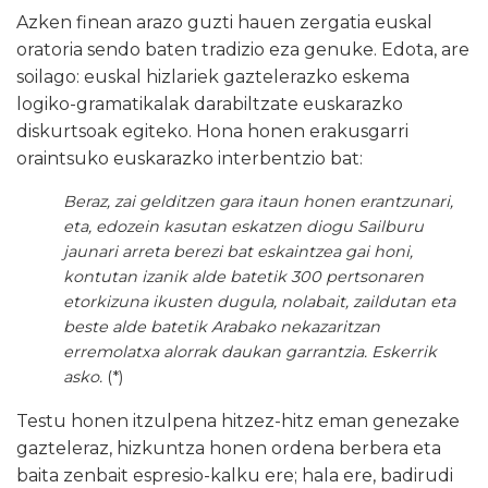
Azken finean arazo guzti hauen zergatia euskal
oratoria sendo baten tradizio eza genuke. Edota, are
soilago: euskal hizlariek gaztelerazko eskema
logiko-gramatikalak darabiltzate euskarazko
diskurtsoak egiteko. Hona honen erakusgarri
oraintsuko euskarazko interbentzio bat:
Beraz, zai gelditzen gara itaun honen erantzunari,
eta, edozein kasutan eskatzen diogu Sailburu
jaunari arreta berezi bat eskaintzea gai honi,
kontutan izanik alde batetik 300 pertsonaren
etorkizuna ikusten dugula, nolabait, zaildutan eta
beste alde batetik Arabako nekazaritzan
erremolatxa alorrak daukan garrantzia. Eskerrik
asko.
(*)
Testu honen itzulpena hitzez-hitz eman genezake
gazteleraz, hizkuntza honen ordena berbera eta
baita zenbait espresio-kalku ere; hala ere, badirudi