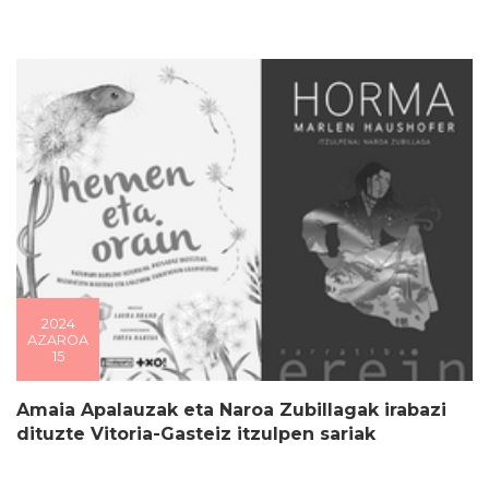
2024
AZAROA
15
Amaia Apalauzak eta Naroa Zubillagak irabazi
dituzte Vitoria-Gasteiz itzulpen sariak