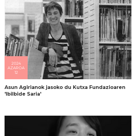
2024
AZAROA
12
Asun Agirianok jasoko du Kutxa Fundazioaren
'Ibilbide Saria'