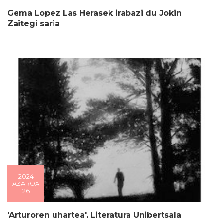
Gema Lopez Las Herasek irabazi du Jokin
Zaitegi saria
2024
AZAROA
26
'Arturoren uhartea', Literatura Unibertsala