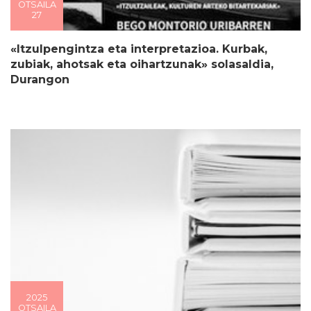
OTSAILA
27
«Itzulpengintza eta interpretazioa. Kurbak,
zubiak, ahotsak eta oihartzunak» solasaldia,
Durangon
2025
OTSAILA