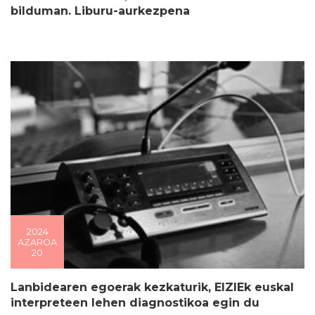
bilduman. Liburu-aurkezpena
2024
AZAROA
20
Lanbidearen egoerak kezkaturik, EIZIEk euskal
interpreteen lehen diagnostikoa egin du