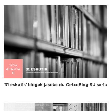
2024
AZAROA
12
'31 eskutik' blogak jasoko du GetxoBlog SU saria