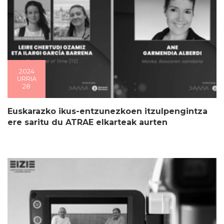
2024
URRIA
28
Euskarazko ikus-entzunezkoen itzulpengintza
ere saritu du ATRAE elkarteak aurten