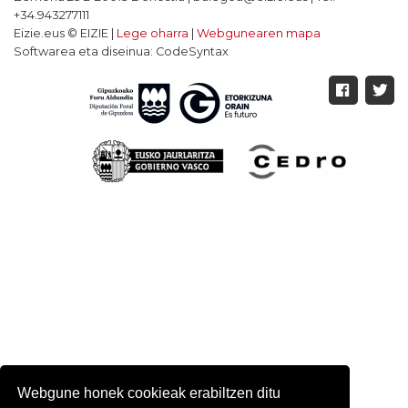
+34.943277111
Eizie.eus © EIZIE |
Lege oharra
|
Webgunearen mapa
Softwarea eta diseinua: CodeSyntax
Webgune honek cookieak erabiltzen ditu