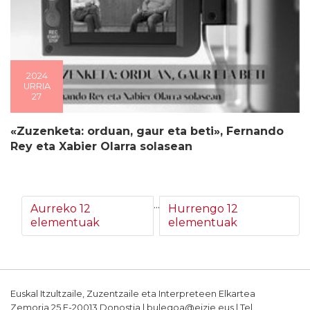
2024
URRIA
27
«Zuzenketa: orduan, gaur eta beti», Fernando
Rey eta Xabier Olarra solasean
...
Aurreko 12
Hurrengo 12
elementuak
elementuak
Euskal Itzultzaile, Zuzentzaile eta Interpreteen Elkartea
Zemoria 25 E-20013 Donostia | bulegoa@eizie.eus | Tel.