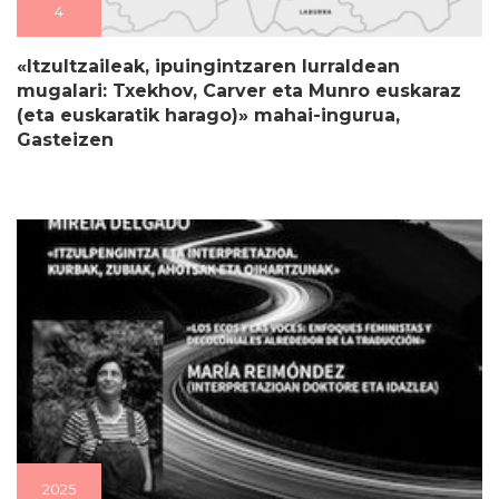
4
«Itzultzaileak, ipuingintzaren lurraldean
mugalari: Txekhov, Carver eta Munro euskaraz
(eta euskaratik harago)» mahai-ingurua,
Gasteizen
2025