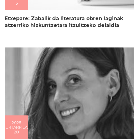
5
Etxepare: Zabalik da literatura obren laginak
atzerriko hizkuntzetara itzultzeko deialdia
2025
URTARRILA
28