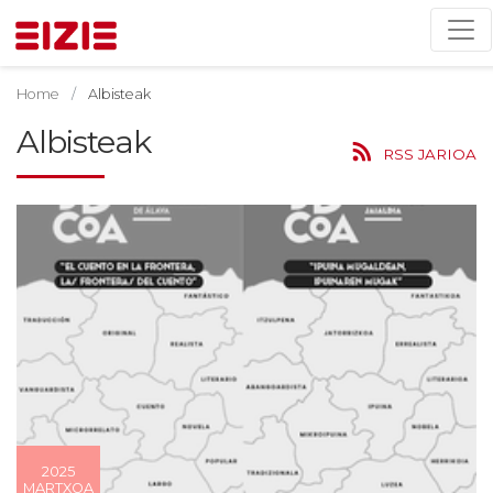
Home
Albisteak
Albisteak
RSS JARIOA
2025
MARTXOA