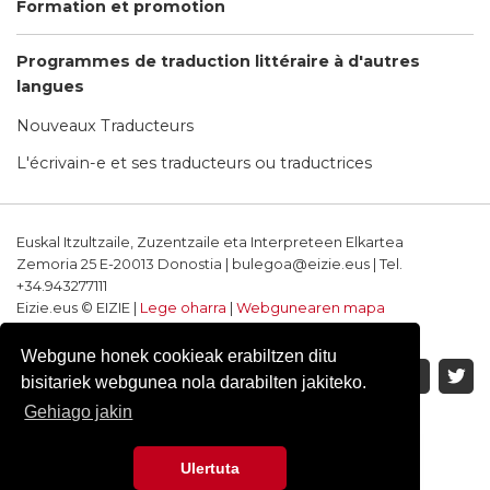
Formation et promotion
Programmes de traduction littéraire à d'autres
langues
Nouveaux Traducteurs
L'écrivain-e et ses traducteurs ou traductrices
Euskal Itzultzaile, Zuzentzaile eta Interpreteen Elkartea
Zemoria 25 E-20013 Donostia | bulegoa@eizie.eus | Tel.
+34.943277111
Eizie.eus © EIZIE |
Lege oharra
|
Webgunearen mapa
Softwarea eta diseinua: CodeSyntax
Webgune honek cookieak erabiltzen ditu
bisitariek webgunea nola darabilten jakiteko.
Gehiago jakin
Ulertuta