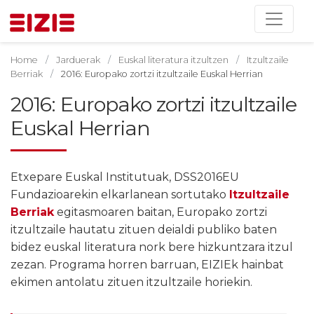
Home
Jarduerak
Euskal literatura itzultzen
Itzultzaile
Berriak
2016: Europako zortzi itzultzaile Euskal Herrian
2016: Europako zortzi itzultzaile
Euskal Herrian
Etxepare Euskal Institutuak, DSS2016EU
Fundazioarekin elkarlanean sortutako
Itzultzaile
Berriak
egitasmoaren baitan, Europako zortzi
itzultzaile hautatu zituen deialdi publiko baten
bidez euskal literatura nork bere hizkuntzara itzul
zezan. Programa horren barruan, EIZIEk hainbat
ekimen antolatu zituen itzultzaile horiekin.