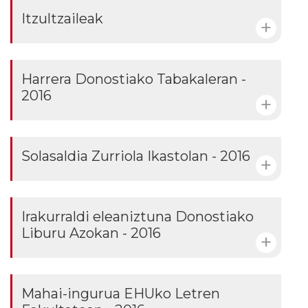
Itzultzaileak
Harrera Donostiako Tabakaleran -
2016
Solasaldia Zurriola Ikastolan - 2016
Irakurraldi eleaniztuna Donostiako
Liburu Azokan - 2016
Mahai-ingurua EHUko Letren