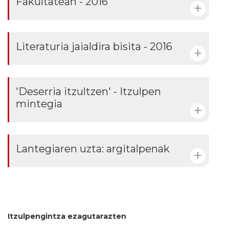
Fakultatean - 2016
Literaturia jaialdira bisita - 2016
'Deserria itzultzen' - Itzulpen
mintegia
Lantegiaren uzta: argitalpenak
Itzulpengintza ezagutarazten