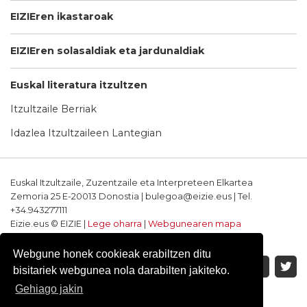
EIZIEren ikastaroak
EIZIEren solasaldiak eta jardunaldiak
Euskal literatura itzultzen
Itzultzaile Berriak
Idazlea Itzultzaileen Lantegian
Euskal Itzultzaile, Zuzentzaile eta Interpreteen Elkartea
Zemoria 25 E-20013 Donostia | bulegoa@eizie.eus | Tel.
+34.943277111
Eizie.eus © EIZIE |
Lege oharra
|
Webgunearen mapa
Softwarea eta diseinua: CodeSyntax
Webgune honek cookieak erabiltzen ditu
bisitariek webgunea nola darabilten jakiteko.
Gehiago jakin