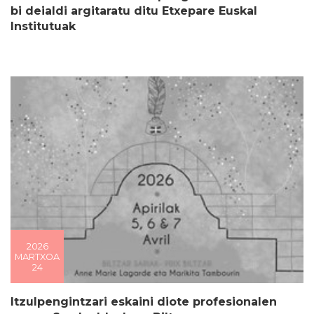
bi deialdi argitaratu ditu Etxepare Euskal
Institutuak
2026
MARTXOA
24
Itzulpengintzari eskaini diote profesionalen