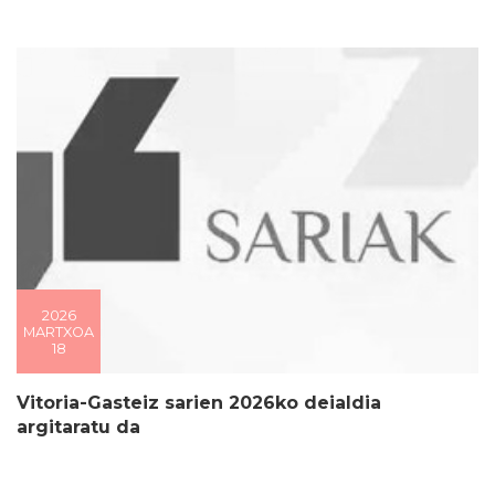
2026
MARTXOA
18
Vitoria-Gasteiz sarien 2026ko deialdia
argitaratu da