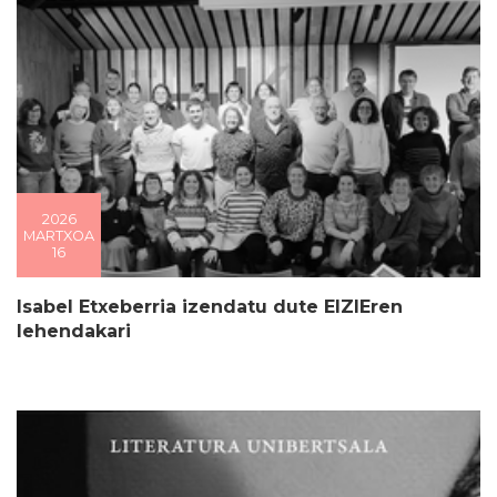
2026
MARTXOA
16
Isabel Etxeberria izendatu dute EIZIEren
lehendakari