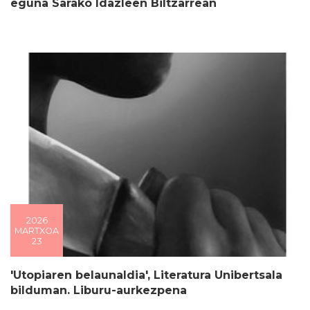
eguna Sarako Idazleen Biltzarrean
2026
MARTXOA
23
'Utopiaren belaunaldia', Literatura Unibertsala
bilduman. Liburu-aurkezpena