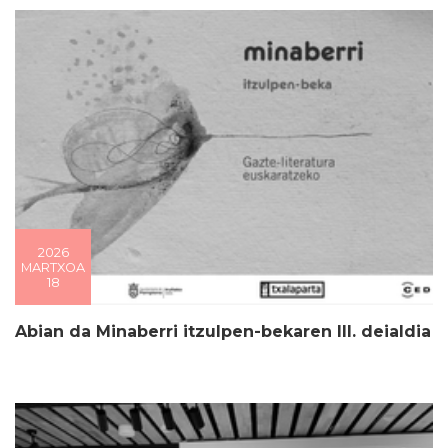
2026
MARTXOA
18
Abian da Minaberri itzulpen-bekaren III. deialdia