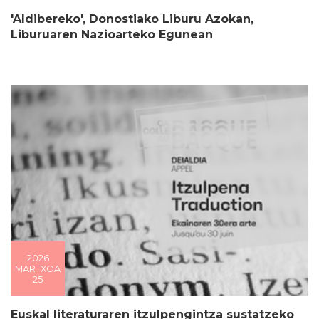
'Aldibereko', Donostiako Liburu Azokan,
Liburuaren Nazioarteko Egunean
2026
MARTXOA
25
Euskal literaturaren itzulpengintza sustatzeko