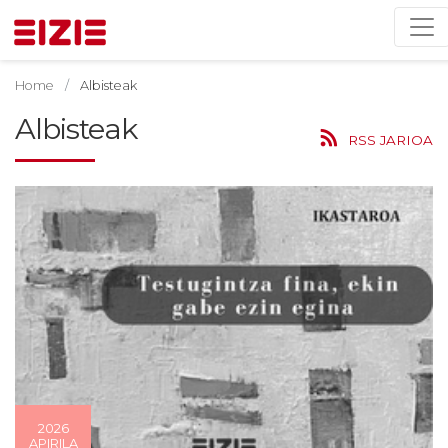
Home
Albisteak
Albisteak
RSS JARIOA
2026
APIRILA