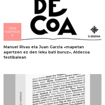
2026
MARTXOA
9
Manuel Rivas eta Juan Garzia «mapetan
agertzen ez den leku bati buruz», Aldecoa
festibalean