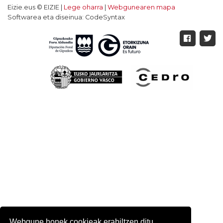
Eizie.eus © EIZIE |
Lege oharra
|
Webgunearen mapa
Softwarea eta diseinua: CodeSyntax
Webgune honek cookieak erabiltzen ditu