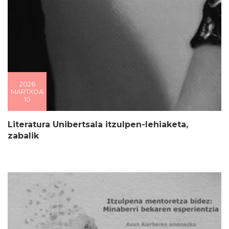
2026
MARTXOA
10
Literatura Unibertsala itzulpen-lehiaketa,
zabalik