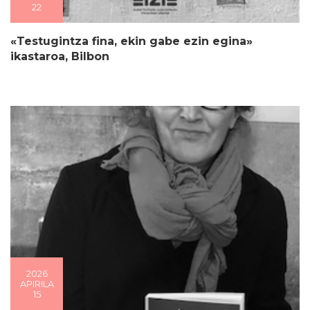
22
«Testugintza fina, ekin gabe ezin egina»
ikastaroa, Bilbon
2026
APIRILA
15