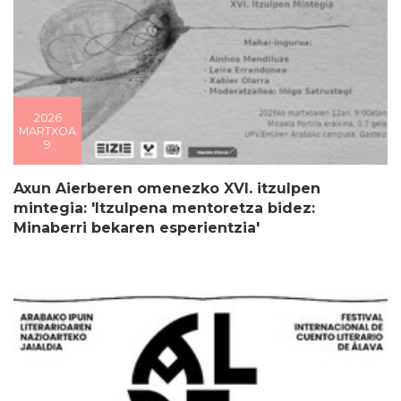
2026
MARTXOA
9
Axun Aierberen omenezko XVI. itzulpen
mintegia: 'Itzulpena mentoretza bidez:
Minaberri bekaren esperientzia'