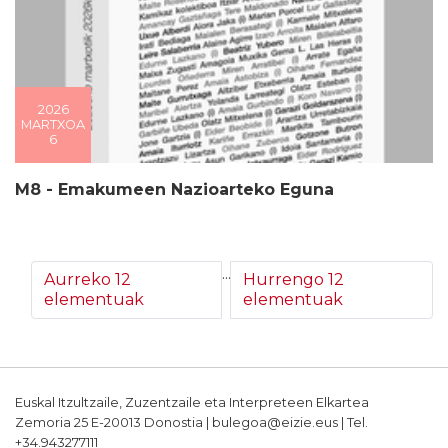
2026
MARTXOA
6
M8 - Emakumeen Nazioarteko Eguna
...
Aurreko 12
Hurrengo 12
elementuak
elementuak
Euskal Itzultzaile, Zuzentzaile eta Interpreteen Elkartea
Zemoria 25 E-20013 Donostia | bulegoa@eizie.eus | Tel.
+34.943277111