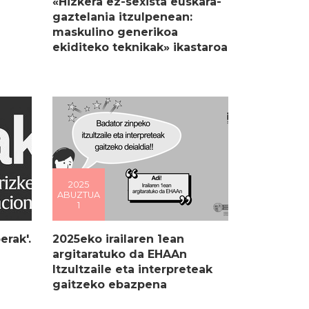
«Hizkera ez-sexista euskara-
gaztelania itzulpenean:
maskulino generikoa
ekiditeko teknikak» ikastaroa
2025
ABUZTUA
1
erak'.
2025eko irailaren 1ean
argitaratuko da EHAAn
Itzultzaile eta interpreteak
gaitzeko ebazpena