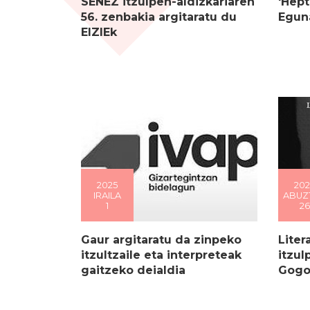
SENEZ itzulpen-aldizkariaren
'Hep
56. zenbakia argitaratu du
Eguna
EIZIEk
2025
202
IRAILA
ABUZ
1
26
Gaur argitaratu da zinpeko
Liter
itzultzaile eta interpreteak
itzul
gaitzeko deialdia
Gogo