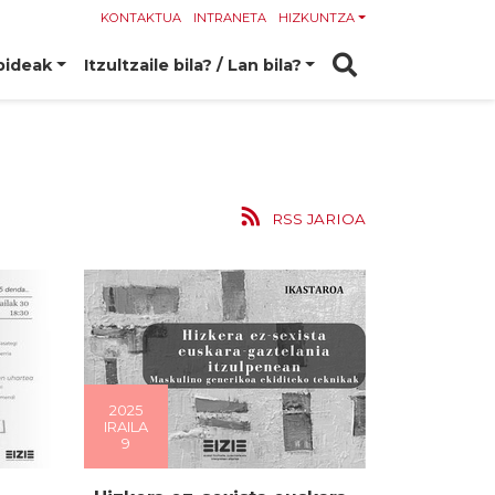
KONTAKTUA
INTRANETA
HIZKUNTZA
bideak
Itzultzaile bila? / Lan bila?
RSS JARIOA
2025
IRAILA
9