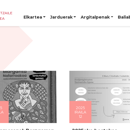
NTZAILE
Elkartea
Jarduerak
Argitalpenak
Balia
TEA
5
2025
LA
IRAILA
12