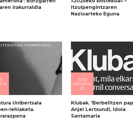
tamerona': Borzgarren
«2025eko bostekoa» –
ren irakurraldia
Itzulpengintzaren
Nazioarteko Eguna
5
2025
TUA
ABUZTUA
25
atura Unibertsala
Klubak. 'Berbelitzen pap
pen-lehiaketa.
Anjel Lertxundi, Idoia
rarazpena
Santamaria