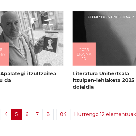
5
2025
NA
EKAINA
10
 Apalategi itzultzailea
Literatura Unibertsala
u da
itzulpen-lehiaketa 2025 -
deialdia
...
4
5
6
7
8
84
Hurrengo 12 elementua