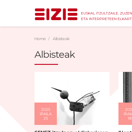
EUSKAL ITZULTZAILE, ZUZE
ETA INTERPRETEEN ELKAR
Home
Albisteak
Albisteak
2025
202
IRAILA
IRAI
25
18