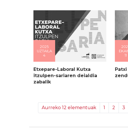
2025
202
UZTAILA
EKAI
4
11
Etxepare-Laboral Kutxa
Patxi
itzulpen-sariaren deialdia
zend
zabalik
Aurreko 12 elementuak
1
2
3