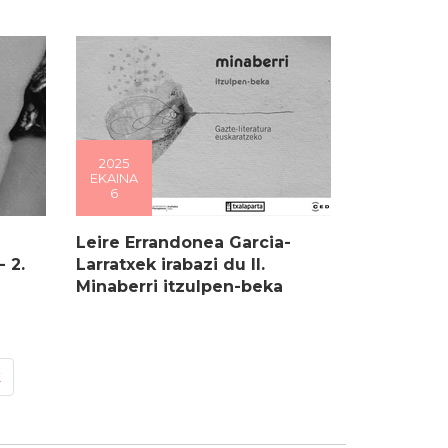
2025
EKAINA
6
Leire Errandonea Garcia-
 2.
Larratxek irabazi du II.
Minaberri itzulpen-beka
k