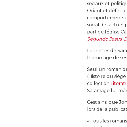
sociaux et politi
Orient et défendi
comportements de 
social de lactue
part de lÉglise 
Segundo Jesus Cr
Les restes de Sar
lhommage de ses 
Seul un roman de
(Histoire du siège
collection
Literat
Saramago lui-même
Cest ainsi que Jo
lors de la public
« Tous les romans