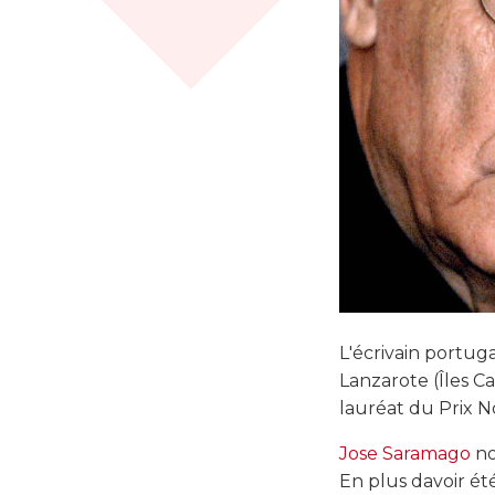
L'écrivain portug
Lanzarote (Îles Ca
lauréat du Prix N
Jose Saramago
no
En plus davoir é