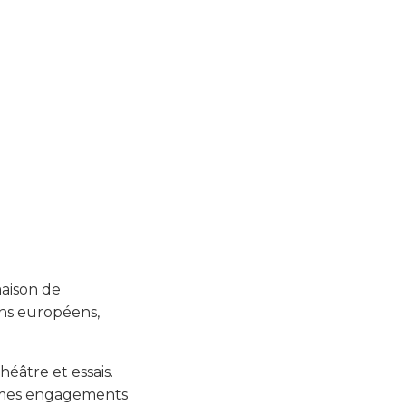
maison de
ains européens,
héâtre et essais.
fermes engagements