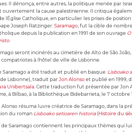
ques. Il dénonça, entre autres, la politique menée par Isr
t ouvertement la cause palestinienne. Il critiqua égale
lÉglise Catholique, en particulier les prises de positio
l pape Joseph Ratzinger.
Saramago
, fut la cible de nombr
Catholique depuis la publication en 1991 de son ouvrage
O
isto
.
amago seront incinérés au cimetière de Alto de São João,
compatriotes à lhôtel de ville de Lisbonne.
 Saramago a été traduit et publié en basque :
Lisboako s
 de Lisbonne), traduit par
Jon Alonso
et publié en 1999, 
ura Unibertsala
. Cette traduction fut présentée par Jon 
, à Bilbao, à la Bibliothèque Bidebarrieta, le 7 octobre 
n Alonso résuma luvre créatrice de Saramago, dans la préf
ation du roman
Lisboako setioaren historia
(Histoire du si
 de Saramago contiennent les principaux thèmes qui lui t