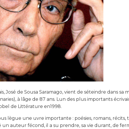
ais, José de Sousa Saramago, vient de séteindre dans sa 
naries), à lâge de 87 ans. Lun des plus importants écriv
obel de Littérature en1998.
us lègue une uvre importante : poésies, romans, récits, t
té un auteur fécond, il a su prendre, sa vie durant, de 