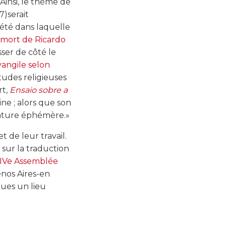
Ainsi, le thème de
7)serait
ciété dans laquelle
 mort de Ricardo
isser de côté le
vangile selon
tudes religieuses
rt,
Ensaio sobre a
ne ; alors que son
nature éphémère.»
 de leur travail.
 sur la traduction
IVe Assemblée
enos Aires-en
gues un lieu