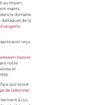
aël au Moyen
ment maints
n dans le domaine
e dattaques de la
 Evangelho
 après avoir reçu
etioaren historia
dans notre
Alonso et
1999.
ace quil écrivit
ège de Lisbonne)
:
iennent à cur,