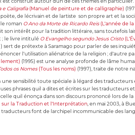
 est construit autour dun de ces thèmes en particulier. 
e Caligrafía
(Manuel de peinture et de calligraphie)
(197
ète, de lécrivain et de lartiste  son propre art et la so
rs, le roman
O Ano da Morte de Ricardo Reis
(L'année de la
t son intérêt pour la tradition littéraire, sans toutefois la
le livre intitulé
O Evangelho segundo Jesus Cristo
(L'É
1) sert de prétexte à Saramago pour parler de ses inquié
noncer l'utilisation aliénatrice de la religion ; d'autre pa
glement)
(1995) est une analyse profonde de lâme humai
Todos os Nomes
(Tous les noms)
(1997), traite de notre 
ne sensibilité toute spéciale à légard des traducteurs et
es phrases quil a dites et écrites sur les traducteurs et
celle quil énonça dans son discours prononcé lors de la
 sur la Traduction et l'Interprétation
, en mai 2003, à Bu
es traducteurs font de larchipel incommunicable des lan