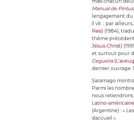
mais chacun deux
Manual de Pintura 
lengagement du po
il vit  ; par ailleu
Reis)
(1984), tradui
thème précédent ; 
Jésus-Christ)
(199
et surtout pour dé
Cegueira
(L'aveu
dernier ouvrage
Saramago montra u
Parmi les nombreus
nous retiendrons 
Latino-américaine
(Argentine) : « L
daccueil ».