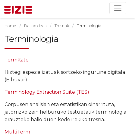
Home
Baliabideak
Tresnak
Terminologia
Terminologia
TermKate
Hiztegi espezializatuak sortzeko ingurune digitala
(Elhuyar)
Terminology Extraction Suite (TES)
Corpusen analisian eta estatistikan oinarrituta,
jatorrizko zein helburuko testuetatik terminologia
erauzteko balio duen kode irekiko tresna.
MultiTerm