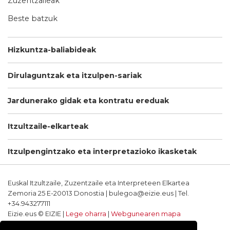
Zuzentzaileak
Beste batzuk
Hizkuntza-baliabideak
Dirulaguntzak eta itzulpen-sariak
Jardunerako gidak eta kontratu ereduak
Itzultzaile-elkarteak
Itzulpengintzako eta interpretazioko ikasketak
Euskal Itzultzaile, Zuzentzaile eta Interpreteen Elkartea
Zemoria 25 E-20013 Donostia | bulegoa@eizie.eus | Tel.
+34.943277111
Eizie.eus © EIZIE |
Lege oharra
|
Webgunearen mapa
Softwarea eta diseinua: CodeSyntax