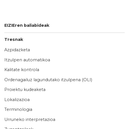
EIZIEren baliabideak
Tresnak
Azpidazketa
Itzulpen automatikoa
Kalitate kontrola
Ordenagailuz lagundutako itzulpena (OLI)
Proiektu kudeaketa
Lokalizazioa
Terminologia
Urruneko interpretazioa