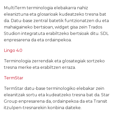
MultiTerm terminologia elebakarra nahiz
eleaniztuna eta glosarioak kudeatzeko tresna bat
da. Datu-base zentral batetik funtzionatzen du eta
mahaigaineko bertsioan, widget gisa zein Trados
Studion integratuta erabiltzeko bertsioak ditu. SDL
enpresarena da eta ordainpekoa.
Lingo 4.0
Terminologia zerrendak eta glosategiak sortzeko
tresna merke eta erabiltzen erraza.
TermStar
TermStar datu-base terminologiko elebakar zein
eleanitzak sortu eta kudeatzeko tresna bat da. Star
Group enpresarena da, ordainpekoa da eta Transit
itzulpen-tresnarekin konbina daiteke.